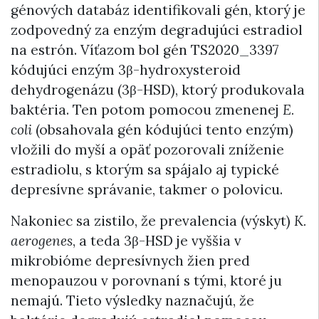
génových databáz identifikovali gén, ktorý je
zodpovedný za enzým degradujúci estradiol
na estrón. Víťazom bol gén TS2020_3397
kódujúci enzým 3β-hydroxysteroid
dehydrogenázu (3β-HSD), ktorý produkovala
baktéria. Ten potom pomocou zmenenej
E.
coli
(obsahovala gén kódujúci tento enzým)
vložili do myší a opäť pozorovali zníženie
estradiolu, s ktorým sa spájalo aj typické
depresívne správanie, takmer o polovicu.
Nakoniec sa zistilo, že prevalencia (výskyt)
K.
aerogenes
, a teda 3β-HSD je vyššia v
mikrobióme depresívnych žien pred
menopauzou v porovnaní s tými, ktoré ju
nemajú. Tieto výsledky naznačujú, že