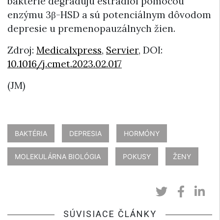
baktérie degradujú estradiol pomocou
enzýmu 3β-HSD a sú potenciálnym dôvodom
depresie u premenopauzálnych žien.
Zdroj:
Medicalxpress
,
Servier
, DOI:
10.1016/j.cmet.2023.02.017
(JM)
BAKTÉRIA
DEPRESIA
HORMÓNY
MOLEKULÁRNA BIOLÓGIA
POKUSY
ŽENY
SÚVISIACE ČLÁNKY