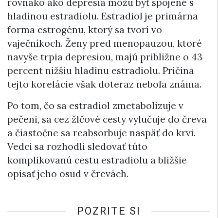
rovnako ako depresia môžu byť spojené s
hladinou estradiolu. Estradiol je primárna
forma estrogénu, ktorý sa tvorí vo
vaječníkoch. Ženy pred menopauzou, ktoré
navyše trpia depresiou, majú približne o 43
percent nižšiu hladinu estradiolu. Príčina
tejto korelácie však doteraz nebola známa.
Po tom, čo sa estradiol zmetabolizuje v
pečeni, sa cez žlčové cesty vylučuje do čreva
a čiastočne sa reabsorbuje naspäť do krvi.
Vedci sa rozhodli sledovať túto
komplikovanú cestu estradiolu a bližšie
opísať jeho osud v črevách.
POZRITE SI