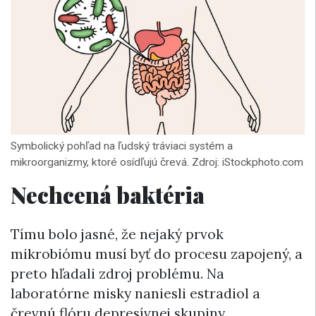
Symbolický pohľad na ľudský tráviaci systém a
mikroorganizmy, ktoré osídľujú črevá. Zdroj: iStockphoto.com
Nechcená baktéria
Tímu bolo jasné, že nejaký prvok
mikrobiómu musí byť do procesu zapojený, a
preto hľadali zdroj problému. Na
laboratórne misky naniesli estradiol a
črevnú flóru depresívnej skupiny.