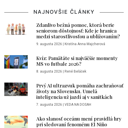
NAJNOVŠIE ČLÁNKY
Zdanlivo bežná pomoc, ktorá berie
seniorom dôstojnosť: Kde je hranica
medzi starostlivosťou a ubližovaním?
9. augusta 2026
|
Kristína Anna Majcherová
Kvíz: Pamätáte si najväčšie momenty
MS vo futbale 2026?
8. augusta 2026
|
René Beláček
Prvý AI ultrazvuk pomáha zachraňovať
životy na Slovensku. Umelá
inteligencia už jazdí aj v sanitkách
7. augusta 2026
|
VEDA NA DOSAH
Ako slanosť oceánu mení pravidlá hry
pri sledovaní fenoménu El Niño