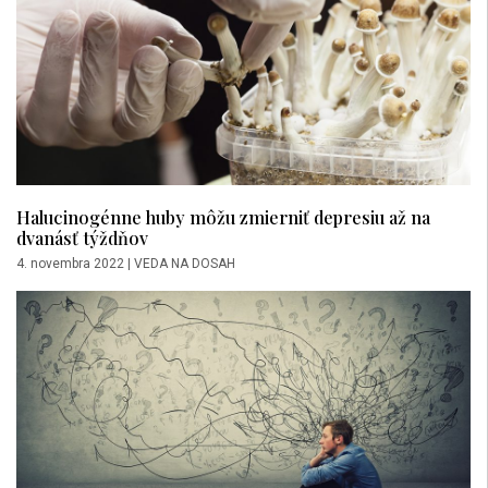
Halucinogénne huby môžu zmierniť depresiu až na
dvanásť týždňov
4. novembra 2022
|
VEDA NA DOSAH