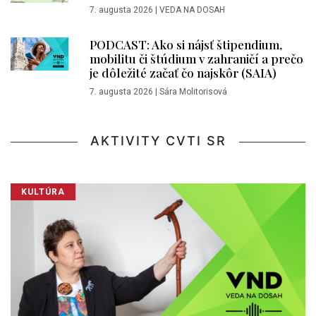
7. augusta 2026
|
VEDA NA DOSAH
PODCAST: Ako si nájsť štipendium,
mobilitu či štúdium v zahraničí a prečo
je dôležité začať čo najskôr (SAIA)
7. augusta 2026
|
Sára Molitorisová
AKTIVITY CVTI SR
KULTÚRA