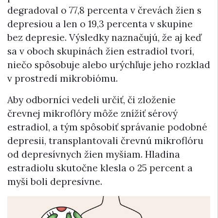
degradoval o 77,8 percenta v črevách žien s
depresiou a len o 19,3 percenta v skupine
bez depresie. Výsledky naznačujú, že aj keď
sa v oboch skupinách žien estradiol tvorí,
niečo spôsobuje alebo urýchľuje jeho rozklad
v prostredí mikrobiómu.
Aby odborníci vedeli určiť, či zloženie
črevnej mikroflóry môže znížiť sérový
estradiol, a tým spôsobiť správanie podobné
depresii, transplantovali črevnú mikroflóru
od depresívnych žien myšiam. Hladina
estradiolu skutočne klesla o 25 percent a
myši boli depresívne.