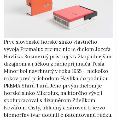
Prvé slovenské horské slnko vlastného
vývoja Premalux zrejme nie je dielom Jozefa
Havlíka. Rozmerný prístroj s ťažkopádnejším
dizajnom a rúčkou z rádioprijímača Tesla
Minor bol navrhnutý v roku 1955 – niekoľko
rokov pred príchodom Havlíka do podniku
PREMA Stará Turá. Jeho prvým dielom je
horské slnko Mikrolux, na ktorého vývoji
spolupracoval s dizajnérom Zdeňkom
Kovářom. Čistý, úhľadný a zároveň triezvo
biomorfný tvar doplnil o patentovanú rúčku,