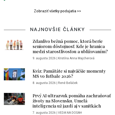
Zobraziť všetky podujatia >>
NAJNOVŠIE ČLÁNKY
Zdanlivo bežná pomoc, ktorá berie
seniorom dôstojnosť: Kde je hranica
medzi starostlivosťou a ubližovaním?
9. augusta 2026
|
Kristína Anna Majcherová
Kvíz: Pamätáte si najväčšie momenty
MS vo futbale 2026?
8. augusta 2026
|
René Beláček
Prvý AI ultrazvuk pomáha zachraňovať
životy na Slovensku. Umelá
inteligencia už jazdí aj v sanitkách
7. augusta 2026
|
VEDA NA DOSAH