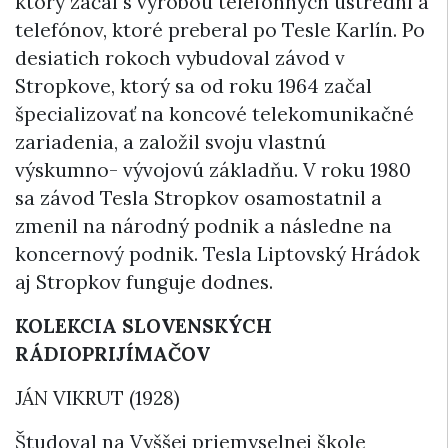
ktorý začal s výrobou telefónnych ústrední a
telefónov, ktoré preberal po Tesle Karlín. Po
desiatich rokoch vybudoval závod v
Stropkove, ktorý sa od roku 1964 začal
špecializovať na koncové telekomunikačné
zariadenia, a založil svoju vlastnú
výskumno- vývojovú základňu. V roku 1980
sa závod Tesla Stropkov osamostatnil a
zmenil na národný podnik a následne na
koncernový podnik. Tesla Liptovský Hrádok
aj Stropkov funguje dodnes.
KOLEKCIA SLOVENSKÝCH
RÁDIOPRIJÍMAČOV
JÁN VIKRUT (1928)
Študoval na Vyššej priemyselnej škole