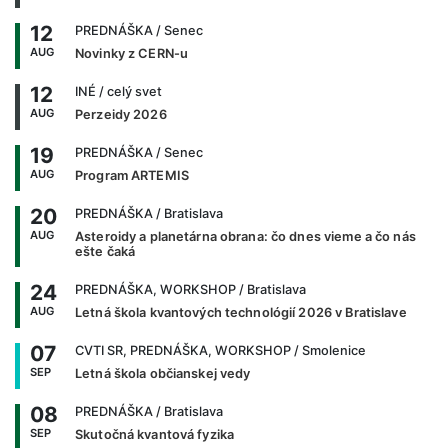
12
PREDNÁŠKA
/ Senec
AUG
Novinky z CERN-u
12
INÉ
/ celý svet
AUG
Perzeidy 2026
19
PREDNÁŠKA
/ Senec
AUG
Program ARTEMIS
20
PREDNÁŠKA
/ Bratislava
AUG
Asteroidy a planetárna obrana: čo dnes vieme a čo nás
ešte čaká
24
PREDNÁŠKA, WORKSHOP
/ Bratislava
AUG
Letná škola kvantových technológií 2026 v Bratislave
07
CVTI SR, PREDNÁŠKA, WORKSHOP
/ Smolenice
SEP
Letná škola občianskej vedy
08
PREDNÁŠKA
/ Bratislava
SEP
Skutočná kvantová fyzika