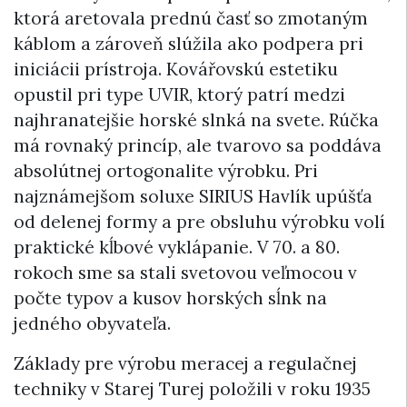
ktorá aretovala prednú časť so zmotaným
káblom a zároveň slúžila ako podpera pri
iniciácii prístroja. Kovářovskú estetiku
opustil pri type UVIR, ktorý patrí medzi
najhranatejšie horské slnká na svete. Rúčka
má rovnaký princíp, ale tvarovo sa poddáva
absolútnej ortogonalite výrobku. Pri
najznámejšom soluxe SIRIUS Havlík upúšťa
od delenej formy a pre obsluhu výrobku volí
praktické kĺbové vyklápanie. V 70. a 80.
rokoch sme sa stali svetovou veľmocou v
počte typov a kusov horských sĺnk na
jedného obyvateľa.
Základy pre výrobu meracej a regulačnej
techniky v Starej Turej položili v roku 1935