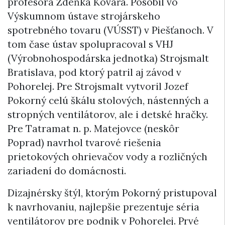
profesora Zdeňka Kovářa. Pôsobil vo
Výskumnom ústave strojárskeho
spotrebného tovaru (VÚSST) v Piešťanoch. V
tom čase ústav spolupracoval s VHJ
(Výrobnohospodárska jednotka) Strojsmalt
Bratislava, pod ktorý patril aj závod v
Pohorelej. Pre Strojsmalt vytvoril Jozef
Pokorný celú škálu stolových, nástenných a
stropných ventilátorov, ale i detské hračky.
Pre Tatramat n. p. Matejovce (neskôr
Poprad) navrhol tvarové riešenia
prietokových ohrievačov vody a rozličných
zariadení do domácnosti.
Dizajnérsky štýl, ktorým Pokorný pristupoval
k navrhovaniu, najlepšie prezentuje séria
ventilátorov pre podnik v Pohorelej. Prvé