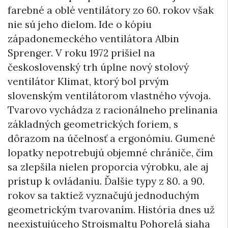
farebné a oblé ventilátory zo 60. rokov však
nie sú jeho dielom. Ide o kópiu
západonemeckého ventilátora Albin
Sprenger. V roku 1972 prišiel na
československý trh úplne nový stolový
ventilátor Klimat, ktorý bol prvým
slovenským ventilátorom vlastného vývoja.
Tvarovo vychádza z racionálneho prelínania
základných geometrických foriem, s
dôrazom na účelnosť a ergonómiu. Gumené
lopatky nepotrebujú objemné chrániče, čím
sa zlepšila nielen proporcia výrobku, ale aj
prístup k ovládaniu. Ďalšie typy z 80. a 90.
rokov sa taktiež vyznačujú jednoduchým
geometrickým tvarovaním. História dnes už
neexistujúceho Strojsmaltu Pohorelá siaha