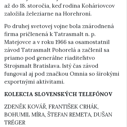
až do 18. storočia, keď rodina Koháriovcov
založila železiarne na Horehroní.
Po druhej svetovej vojne bola znárodnená
firma pričlenená k Tatrasmalt n. p.
Matejovce a v roku 1966 sa osamostatnil
závod Tatrasmalt Pohorelá a začlenil sa
priamo pod generálne riaditeľstvo
Strojsmalt Bratislava. Istý čas závod
fungoval aj pod značkou Omnia so širokými
exportnými aktivitami.
KOLEKCIA SLOVENSKÝCH TELEFÓNOV
ZDENĚK KOVÁŘ, FRANTIŠEK CRHÁK,
BOHUMIL MÍRA, ŠTEFAN REMETA, DUŠAN
TRÉGER