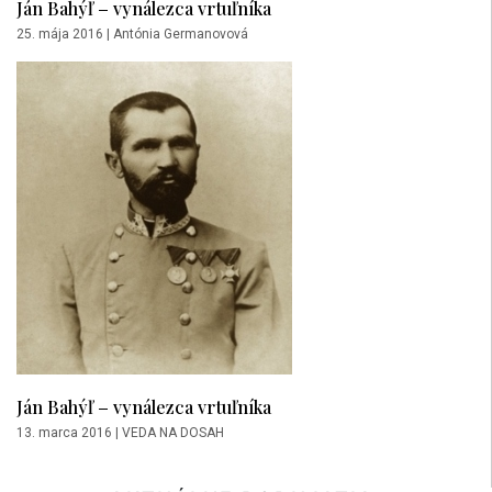
Ján Bahýľ – vynálezca vrtuľníka
25. mája 2016
|
Antónia Germanovová
Ján Bahýľ – vynálezca vrtuľníka
13. marca 2016
|
VEDA NA DOSAH