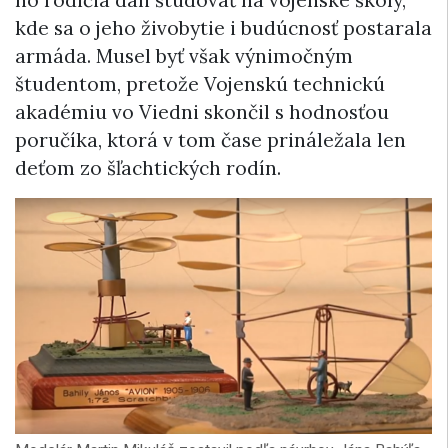
ho rodičia dali študovať na vojenské školy,
kde sa o jeho živobytie i budúcnosť postarala
armáda. Musel byť však výnimočným
študentom, pretože Vojenskú technickú
akadémiu vo Viedni skončil s hodnosťou
poručíka, ktorá v tom čase prináležala len
deťom zo šľachtických rodín.