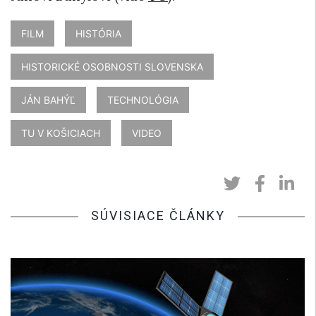
FILM
HISTÓRIA
HISTORICKÉ OSOBNOSTI SLOVENSKA
JÁN BAHÝĽ
TECHNOLÓGIA
TU V KOŠICIACH
VIDEO
SÚVISIACE ČLÁNKY