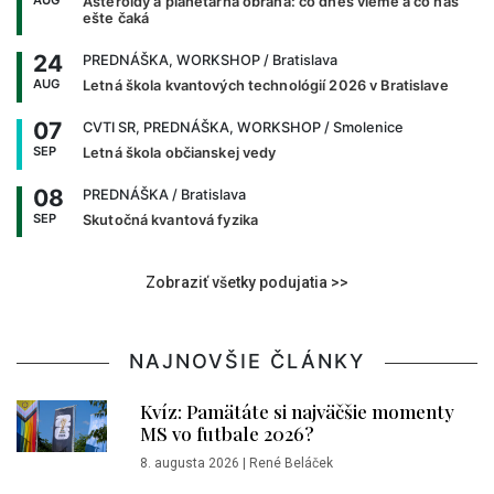
AUG
Asteroidy a planetárna obrana: čo dnes vieme a čo nás
ešte čaká
24
PREDNÁŠKA, WORKSHOP
/ Bratislava
AUG
Letná škola kvantových technológií 2026 v Bratislave
07
CVTI SR, PREDNÁŠKA, WORKSHOP
/ Smolenice
SEP
Letná škola občianskej vedy
08
PREDNÁŠKA
/ Bratislava
SEP
Skutočná kvantová fyzika
Zobraziť všetky podujatia >>
NAJNOVŠIE ČLÁNKY
Kvíz: Pamätáte si najväčšie momenty
MS vo futbale 2026?
8. augusta 2026
|
René Beláček