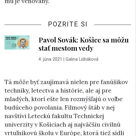
mu je venovaný.
POZRITE SI
Pavol Sovák: Košice sa môžu
stať mestom vedy
4. júna 2021
|
Galina Lišháková
Tá môže byť zaujímavá nielen pre fanúšikov
techniky, letectva a histórie, ale aj pre
mladých, ktorí ešte len rozmýšľajú o voľbe
budúceho povolania. Filmový štáb v nej
navštívi Leteckú fakultu Technickej
univerzity v Košiciach aj najväčšiu civilnú
vrtuľníkovú školu v Európe, ktorá tiež sídli