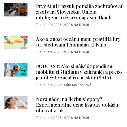
Prvý AI ultrazvuk pomáha zachraňovať
životy na Slovensku. Umelá
inteligencia už jazdí aj v sanitkách
7. augusta 2026
|
VEDA NA DOSAH
Ako slanosť oceánu mení pravidlá hry
pri sledovaní fenoménu El Niño
7. augusta 2026
|
VEDA NA DOSAH
PODCAST: Ako si nájsť štipendium,
mobilitu či štúdium v zahraničí a prečo
je dôležité začať čo najskôr (SAIA)
7. augusta 2026
|
Sára Molitorisová
Nová nádej na liečbu slepoty?
Experimentálne očné kvapky dokážu
obnoviť zrak
7. augusta 2026
|
VEDA NA DOSAH