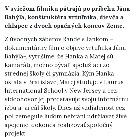
V sviežom filmíku pátrajú po príbehu Jána
Bahýľa, konštruktéra vrtuľníka, dievča a
chlapec z dvoch opačných koncov Zeme.
Z úvodných záberov Rande s Jankom –
dokumentárny film o objave vrtuľníka Jána
Bahýľa-, vytušíme, že Hanka a Matej sú
kamaráti, možno bývalí spolužiaci zo
strednej školy či gymnázia. Kým Hanka
ostala v Bratislave, Matej študuje v Laurus
International School v New Jersey a cez
videohovor jej predstavuje svoju internátnu
izbu aj areál školy. Dnes už vzdialenosť cez
pol zemegule ľuďom nebráni udržiavať živé
spojenie, dokonca realizovať spoločný
projekt.