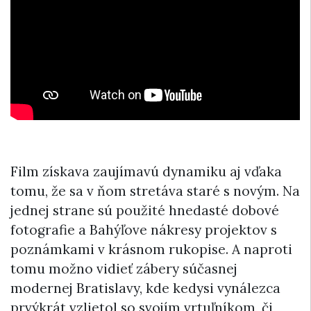
Film získava zaujímavú dynamiku aj vďaka
tomu, že sa v ňom stretáva staré s novým. Na
jednej strane sú použité hnedasté dobové
fotografie a Bahýľove nákresy projektov s
poznámkami v krásnom rukopise. A naproti
tomu možno vidieť zábery súčasnej
modernej Bratislavy, kde kedysi vynálezca
prvýkrát vzlietol so svojím vrtuľníkom, či