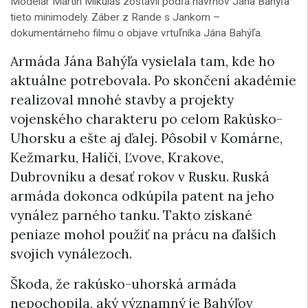
Modelár Martin Mikuláš zostavil podľa návrhov Jána Bahýľa
tieto minimodely. Záber z Rande s Jankom –
dokumentárneho filmu o objave vrtuľníka Jána Bahýľa.
Armáda Jána Bahýľa vysielala tam, kde ho
aktuálne potrebovala. Po skončení akadémie
realizoval mnohé stavby a projekty
vojenského charakteru po celom Rakúsko-
Uhorsku a ešte aj ďalej. Pôsobil v Komárne,
Kežmarku, Halíči, Ľvove, Krakove,
Dubrovníku a desať rokov v Rusku. Ruská
armáda dokonca odkúpila patent na jeho
vynález parného tanku. Takto získané
peniaze mohol použiť na prácu na ďalších
svojich vynálezoch.
Škoda, že rakúsko-uhorská armáda
nepochopila, aký významný je Bahýľov