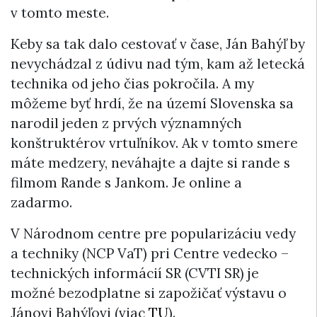
v tomto meste.
Keby sa tak dalo cestovať v čase, Ján Bahýľ by
nevychádzal z údivu nad tým, kam až letecká
technika od jeho čias pokročila. A my
môžeme byť hrdí, že na území Slovenska sa
narodil jeden z prvých významných
konštruktérov vrtuľníkov. Ak v tomto smere
máte medzery, neváhajte a dajte si rande s
filmom Rande s Jankom. Je online a
zadarmo.
V Národnom centre pre popularizáciu vedy
a techniky (NCP VaT) pri Centre vedecko –
technických informácií SR (CVTI SR) je
možné bezodplatne si zapožičať výstavu o
Jánovi Bahýľovi (viac
TU
).