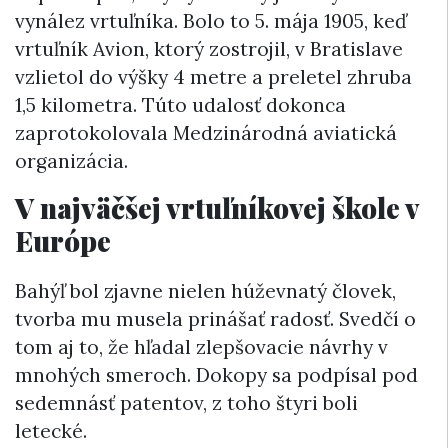
vynález vrtuľníka. Bolo to 5. mája 1905, keď
vrtuľník Avion, ktorý zostrojil, v Bratislave
vzlietol do výšky 4 metre a preletel zhruba
1,5 kilometra. Túto udalosť dokonca
zaprotokolovala Medzinárodná aviatická
organizácia.
V najväčšej vrtuľníkovej škole v
Európe
Bahýľ bol zjavne nielen húževnatý človek,
tvorba mu musela prinášať radosť. Svedčí o
tom aj to, že hľadal zlepšovacie návrhy v
mnohých smeroch. Dokopy sa podpísal pod
sedemnásť patentov, z toho štyri boli
letecké.