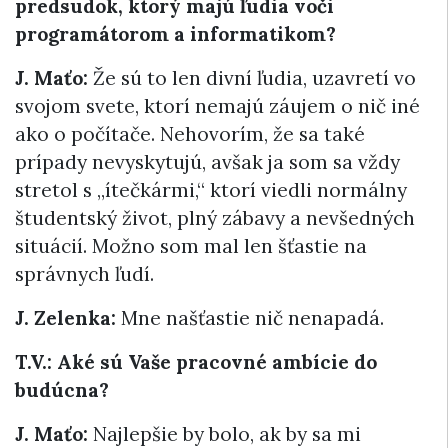
predsudok, ktorý majú ľudia voči
programátorom a informatikom?
J. Maťo:
Že sú to len divní ľudia, uzavretí vo
svojom svete, ktorí nemajú záujem o nič iné
ako o počítače. Nehovorím, že sa také
prípady nevyskytujú, avšak ja som sa vždy
stretol s „ítečkármi,“ ktorí viedli normálny
študentský život, plný zábavy a nevšedných
situácií. Možno som mal len šťastie na
správnych ľudí.
J. Zelenka:
Mne našťastie nič nenapadá.
T.V.: Aké sú Vaše pracovné ambície do
budúcna?
J. Maťo:
Najlepšie by bolo, ak by sa mi