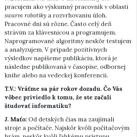
pracujem ako výskumný pracovník v oblasti
swarm robotiky
a rozvrhovaniu úloh.
Pracovné dni sú rôzne. Často celý deň
strávim za klávesnicou a programujem.
Naprogramované algoritmy neskôr testujem
a analyzujem. V prípade pozitívnych
výsledkov napíšeme publikáciu, ktorá je
následne publikovaná v časopise, odbornej
knihe alebo na vedeckej konferencii.
T.V.: Vráťme sa pár rokov dozadu. Čo Vás
vôbec priviedlo k tomu, že ste začali
študovať informatiku?
J. Maťo:
Od detských čias ma zaujímali
stroje a počítače. Najskôr kvôli počítačovým
hrám, neskôr kvôli ľahkému prístupu