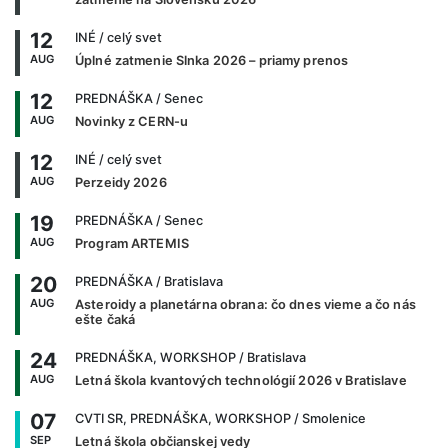
12
INÉ
/ celý svet
AUG
Úplné zatmenie Slnka 2026 – priamy prenos
12
PREDNÁŠKA
/ Senec
AUG
Novinky z CERN-u
12
INÉ
/ celý svet
AUG
Perzeidy 2026
19
PREDNÁŠKA
/ Senec
AUG
Program ARTEMIS
20
PREDNÁŠKA
/ Bratislava
AUG
Asteroidy a planetárna obrana: čo dnes vieme a čo nás
ešte čaká
24
PREDNÁŠKA, WORKSHOP
/ Bratislava
AUG
Letná škola kvantových technológií 2026 v Bratislave
07
CVTI SR, PREDNÁŠKA, WORKSHOP
/ Smolenice
SEP
Letná škola občianskej vedy