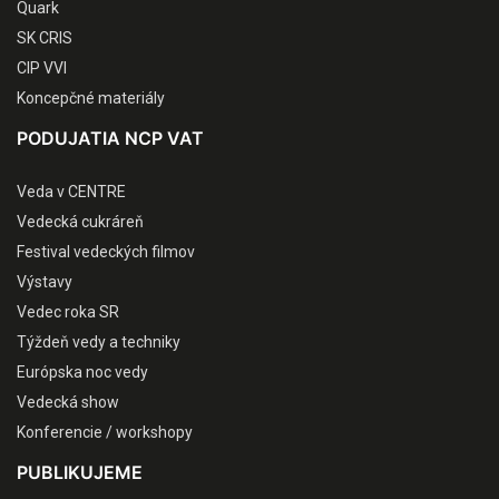
Quark
SK CRIS
CIP VVI
Koncepčné materiály
PODUJATIA NCP VAT
Veda v CENTRE
Vedecká cukráreň
Festival vedeckých filmov
Výstavy
Vedec roka SR
Týždeň vedy a techniky
Európska noc vedy
Vedecká show
Konferencie / workshopy
PUBLIKUJEME