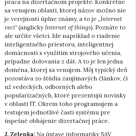
práca na dizertačnom projekte. Konkrétne
sa venujem oblasti, ktorej názov možno nie
je verejnosti úplne známy, a to je
„Internet
vecí“
(anglicky
Internet of things
). Poznáte to
ale určite všetci. Ide napríklad o riadenie
inteligentného priestoru, inteligentnej
domácnosti s využitím strojového učenia,
prípadne dolovania z dát. A to je len jedna
doména, ktorej sa venujem. Môj typický deň
pozostáva zo štúdia zaujímavých článkov, či
už vedeckých, odborných alebo
popularizačných, ktoré prezentujú novinky
v oblasti IT. Okrem toho programujem a
testujem jednotlivé časti systému pre
úspešné obhájenie dizertačnej práce.
J. Zelenka:
Na ústave informatiky SAV