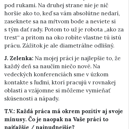
pod rukami. Na druhej strane nie je nič
horšie ako to, keď sa vám absolútne nedarí,
zaseknete sa na mŕtvom bode a neviete si
s tým dať rady. Potom to už je robota „ako za
trest“ a pritom na oko robíte vlastne tú istú
prácu. Zážitok je ale diametrálne odlišný.
J. Zelenka:
Na mojej práci je najlepšie to, že
každý deň sa naučím niečo nové. Na
vedeckých konferenciách sme v úzkom
kontakte s ľuďmi, ktorí pracujú v rovnakej
oblasti a vzájomne si môžeme vymieňať
skúsenosti a nápady.
T.V.: Každá práca má okrem pozitív aj svoje
mínusy. Čo je naopak na Vaše práci to
najťažšie / najnudnejšie?