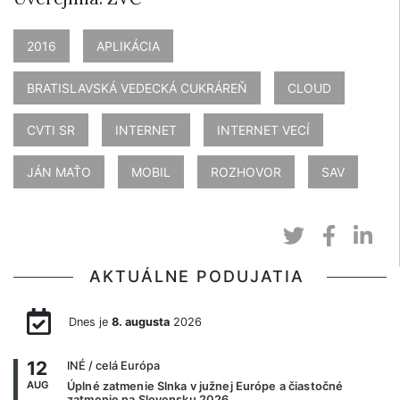
2016
APLIKÁCIA
BRATISLAVSKÁ VEDECKÁ CUKRÁREŇ
CLOUD
CVTI SR
INTERNET
INTERNET VECÍ
JÁN MAŤO
MOBIL
ROZHOVOR
SAV
AKTUÁLNE PODUJATIA
Dnes je
8. augusta
2026
12
INÉ
/ celá Európa
AUG
Úplné zatmenie Slnka v južnej Európe a čiastočné
zatmenie na Slovensku 2026