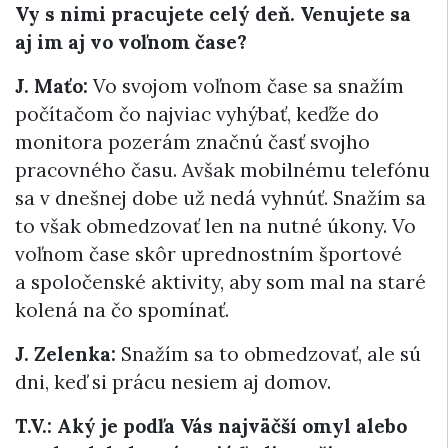
Vy s nimi pracujete celý deň. Venujete sa
aj im aj vo voľnom čase?
J. Maťo:
Vo svojom voľnom čase sa snažím
počítačom čo najviac vyhýbať, keďže do
monitora pozerám značnú časť svojho
pracovného času. Avšak mobilnému telefónu
sa v dnešnej dobe už nedá vyhnúť. Snažím sa
to však obmedzovať len na nutné úkony. Vo
voľnom čase skôr uprednostním športové
a spoločenské aktivity, aby som mal na staré
kolená na čo spomínať.
J. Zelenka:
Snažím sa to obmedzovať, ale sú
dni, keď si prácu nesiem aj domov.
T.V.: Aký je podľa Vás najväčší omyl alebo