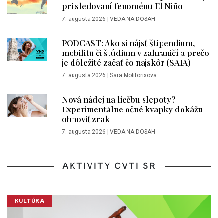
pri sledovaní fenoménu El Niño
7. augusta 2026
|
VEDA NA DOSAH
PODCAST: Ako si nájsť štipendium,
mobilitu či štúdium v zahraničí a prečo
je dôležité začať čo najskôr (SAIA)
7. augusta 2026
|
Sára Molitorisová
Nová nádej na liečbu slepoty?
Experimentálne očné kvapky dokážu
obnoviť zrak
7. augusta 2026
|
VEDA NA DOSAH
AKTIVITY CVTI SR
KULTÚRA