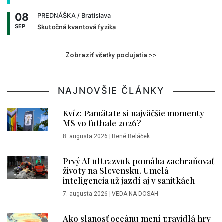
08
PREDNÁŠKA
/ Bratislava
SEP
Skutočná kvantová fyzika
Zobraziť všetky podujatia >>
NAJNOVŠIE ČLÁNKY
Kvíz: Pamätáte si najväčšie momenty
MS vo futbale 2026?
8. augusta 2026
|
René Beláček
Prvý AI ultrazvuk pomáha zachraňovať
životy na Slovensku. Umelá
inteligencia už jazdí aj v sanitkách
7. augusta 2026
|
VEDA NA DOSAH
Ako slanosť oceánu mení pravidlá hry