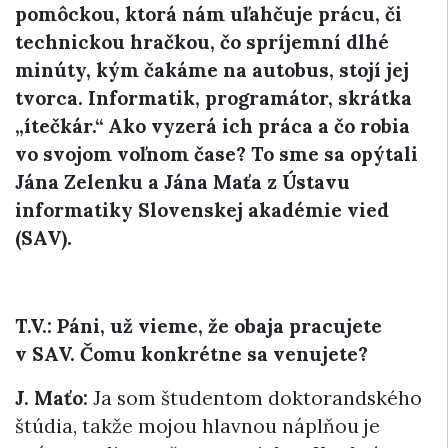
pomôckou, ktorá nám uľahčuje prácu, či
technickou hračkou, čo spríjemní dlhé
minúty, kým čakáme na autobus, stojí jej
tvorca. Informatik, programátor, skrátka
„ítečkár.“ Ako vyzerá ich práca a čo robia
vo svojom voľnom čase? To sme sa opýtali
Jána Zelenku a Jána Maťa z Ústavu
informatiky Slovenskej akadémie vied
(SAV).
T.V.: Páni, už vieme, že obaja pracujete
v SAV. Čomu konkrétne sa venujete?
J. Maťo:
Ja som študentom doktorandského
štúdia, takže mojou hlavnou náplňou je