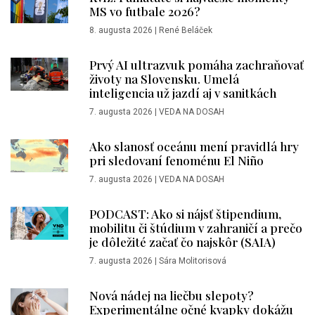
MS vo futbale 2026?
8. augusta 2026
|
René Beláček
Prvý AI ultrazvuk pomáha zachraňovať
životy na Slovensku. Umelá
inteligencia už jazdí aj v sanitkách
7. augusta 2026
|
VEDA NA DOSAH
Ako slanosť oceánu mení pravidlá hry
pri sledovaní fenoménu El Niño
7. augusta 2026
|
VEDA NA DOSAH
PODCAST: Ako si nájsť štipendium,
mobilitu či štúdium v zahraničí a prečo
je dôležité začať čo najskôr (SAIA)
7. augusta 2026
|
Sára Molitorisová
Nová nádej na liečbu slepoty?
Experimentálne očné kvapky dokážu