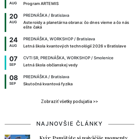
AUG
Program ARTEMIS
20
PREDNÁŠKA
/ Bratislava
AUG
Asteroidy a planetárna obrana: čo dnes vieme a čo nás
ešte čaká
24
PREDNÁŠKA, WORKSHOP
/ Bratislava
AUG
Letná škola kvantových technológií 2026 v Bratislave
07
CVTI SR, PREDNÁŠKA, WORKSHOP
/ Smolenice
SEP
Letná škola občianskej vedy
08
PREDNÁŠKA
/ Bratislava
SEP
Skutočná kvantová fyzika
Zobraziť všetky podujatia >>
NAJNOVŠIE ČLÁNKY
Kvíz: Pamätáte si najväčšie momenty