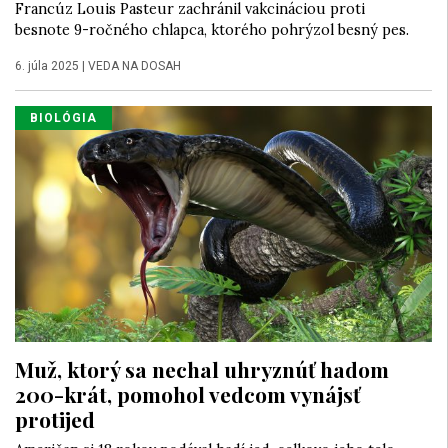
Francúz Louis Pasteur zachránil vakcináciou proti
besnote 9-ročného chlapca, ktorého pohrýzol besný pes.
6. júla 2025
|
VEDA NA DOSAH
BIOLÓGIA
Muž, ktorý sa nechal uhryznúť hadom
200-krát, pomohol vedcom vynájsť
protijed