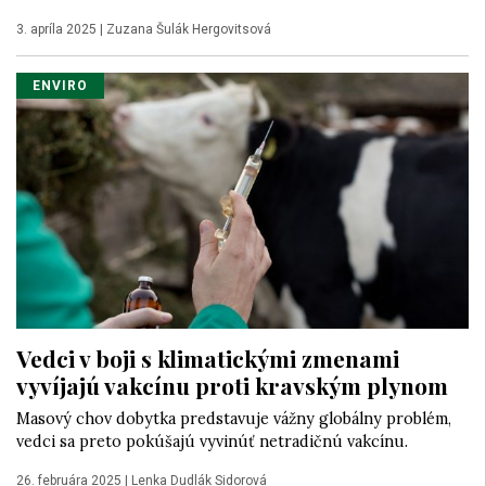
3. apríla 2025
|
Zuzana Šulák Hergovitsová
ENVIRO
Vedci v boji s klimatickými zmenami
vyvíjajú vakcínu proti kravským plynom
Masový chov dobytka predstavuje vážny globálny problém,
vedci sa preto pokúšajú vyvinúť netradičnú vakcínu.
26. februára 2025
|
Lenka Dudlák Sidorová