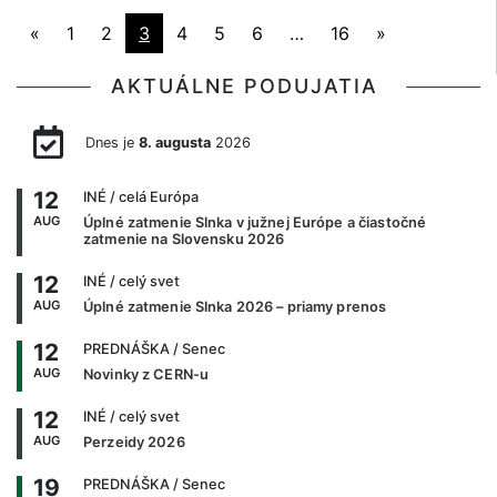
«
1
2
3
4
5
6
…
16
»
AKTUÁLNE PODUJATIA
Dnes je
8. augusta
2026
12
INÉ
/ celá Európa
AUG
Úplné zatmenie Slnka v južnej Európe a čiastočné
zatmenie na Slovensku 2026
12
INÉ
/ celý svet
AUG
Úplné zatmenie Slnka 2026 – priamy prenos
12
PREDNÁŠKA
/ Senec
AUG
Novinky z CERN-u
12
INÉ
/ celý svet
AUG
Perzeidy 2026
19
PREDNÁŠKA
/ Senec