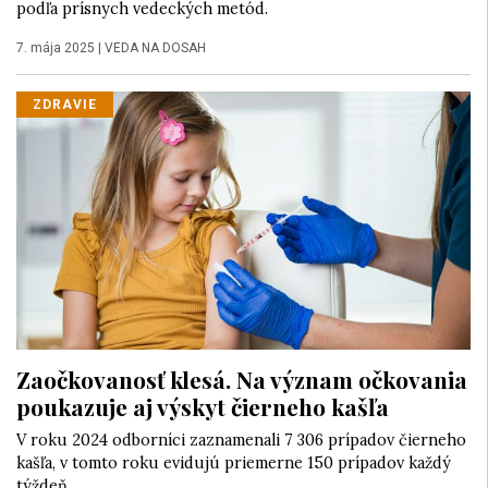
podľa prísnych vedeckých metód.
7. mája 2025
|
VEDA NA DOSAH
ZDRAVIE
Zaočkovanosť klesá. Na význam očkovania
poukazuje aj výskyt čierneho kašľa
V roku 2024 odborníci zaznamenali 7 306 prípadov čierneho
kašľa, v tomto roku evidujú priemerne 150 prípadov každý
týždeň.