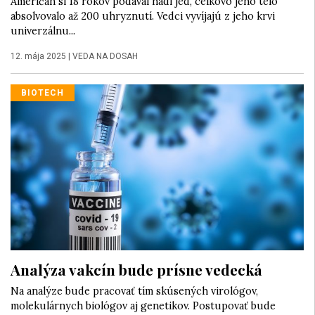
Američan si 18 rokov podával hadí jed, celkovo jeho telo
absolvovalo až 200 uhryznutí. Vedci vyvíjajú z jeho krvi
univerzálnu...
12. mája 2025
|
VEDA NA DOSAH
BIOTECH
Analýza vakcín bude prísne vedecká
Na analýze bude pracovať tím skúsených virológov,
molekulárnych biológov aj genetikov. Postupovať bude