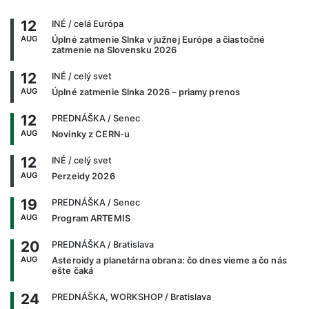
12
INÉ
/ celá Európa
AUG
Úplné zatmenie Slnka v južnej Európe a čiastočné
zatmenie na Slovensku 2026
12
INÉ
/ celý svet
AUG
Úplné zatmenie Slnka 2026 – priamy prenos
12
PREDNÁŠKA
/ Senec
AUG
Novinky z CERN-u
12
INÉ
/ celý svet
AUG
Perzeidy 2026
19
PREDNÁŠKA
/ Senec
AUG
Program ARTEMIS
20
PREDNÁŠKA
/ Bratislava
AUG
Asteroidy a planetárna obrana: čo dnes vieme a čo nás
ešte čaká
24
PREDNÁŠKA, WORKSHOP
/ Bratislava