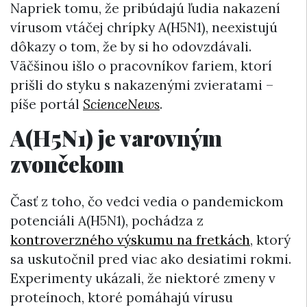
Napriek tomu, že pribúdajú ľudia nakazení
vírusom vtáčej chrípky A(H5N1), neexistujú
dôkazy o tom, že by si ho odovzdávali.
Väčšinou išlo o pracovníkov fariem, ktorí
prišli do styku s nakazenými zvieratami –
píše portál
ScienceNews
.
A(H5N1) je varovným
zvončekom
Časť z toho, čo vedci vedia o pandemickom
potenciáli A(H5N1), pochádza z
kontroverzného výskumu na fretkách
, ktorý
sa uskutočnil pred viac ako desiatimi rokmi.
Experimenty ukázali, že niektoré zmeny v
proteínoch, ktoré pomáhajú vírusu