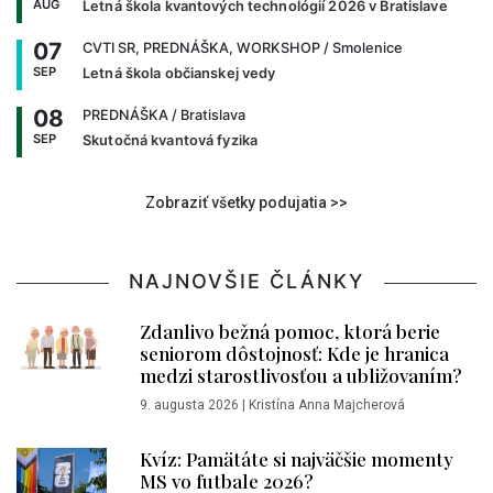
AUG
Letná škola kvantových technológií 2026 v Bratislave
07
CVTI SR, PREDNÁŠKA, WORKSHOP
/ Smolenice
SEP
Letná škola občianskej vedy
08
PREDNÁŠKA
/ Bratislava
SEP
Skutočná kvantová fyzika
Zobraziť všetky podujatia >>
NAJNOVŠIE ČLÁNKY
Zdanlivo bežná pomoc, ktorá berie
seniorom dôstojnosť: Kde je hranica
medzi starostlivosťou a ubližovaním?
9. augusta 2026
|
Kristína Anna Majcherová
Kvíz: Pamätáte si najväčšie momenty
MS vo futbale 2026?