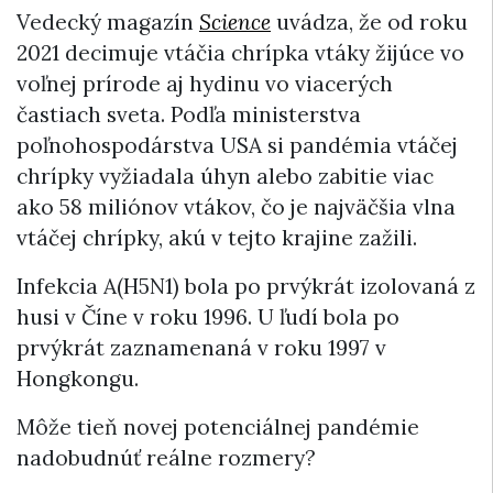
Vedecký magazín
Science
uvádza, že od roku
2021 decimuje vtáčia chrípka vtáky žijúce vo
voľnej prírode aj hydinu vo viacerých
častiach sveta. Podľa ministerstva
poľnohospodárstva USA si pandémia vtáčej
chrípky vyžiadala úhyn alebo zabitie viac
ako 58 miliónov vtákov, čo je najväčšia vlna
vtáčej chrípky, akú v tejto krajine zažili.
Infekcia A(H5N1) bola po prvýkrát izolovaná z
husi v Číne v roku 1996. U ľudí bola po
prvýkrát zaznamenaná v roku 1997 v
Hongkongu.
Môže tieň novej potenciálnej pandémie
nadobudnúť reálne rozmery?