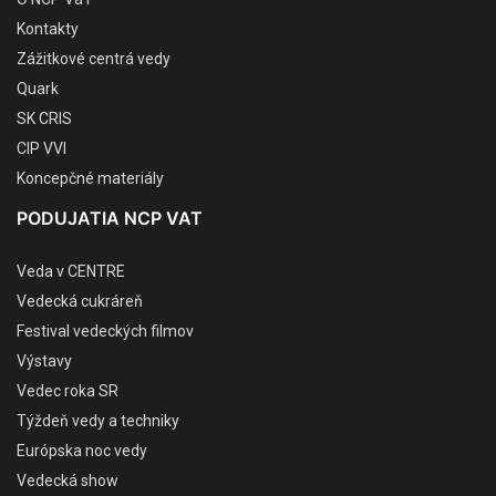
Kontakty
Zážitkové centrá vedy
Quark
SK CRIS
CIP VVI
Koncepčné materiály
PODUJATIA NCP VAT
Veda v CENTRE
Vedecká cukráreň
Festival vedeckých filmov
Výstavy
Vedec roka SR
Týždeň vedy a techniky
Európska noc vedy
Vedecká show