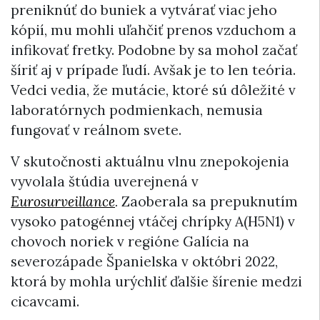
preniknúť do buniek a vytvárať viac jeho
kópií, mu mohli uľahčiť prenos vzduchom a
infikovať fretky. Podobne by sa mohol začať
šíriť aj v prípade ľudí. Avšak je to len teória.
Vedci vedia, že mutácie, ktoré sú dôležité v
laboratórnych podmienkach, nemusia
fungovať v reálnom svete.
V skutočnosti aktuálnu vlnu znepokojenia
vyvolala štúdia uverejnená v
Eurosurveillance
.
Zaoberala sa prepuknutím
vysoko patogénnej vtáčej chrípky A(H5N1) v
chovoch noriek v regióne Galícia na
severozápade Španielska v októbri 2022,
ktorá by mohla urýchliť ďalšie šírenie medzi
cicavcami.