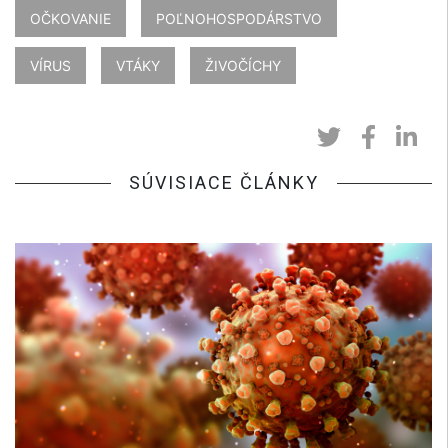
OČKOVANIE
POĽNOHOSPODÁRSTVO
VÍRUS
VTÁKY
ŽIVOČÍCHY
SÚVISIACE ČLÁNKY