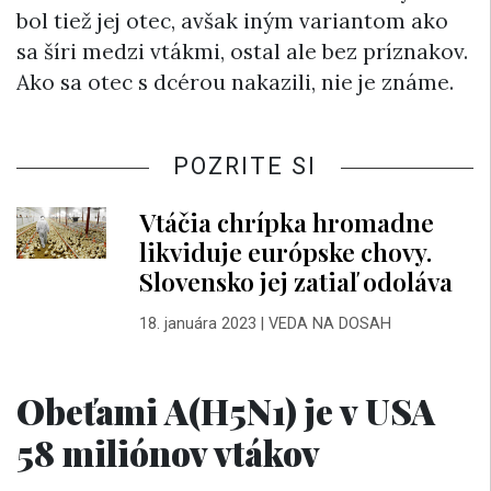
bol tiež jej otec, avšak iným variantom ako
sa šíri medzi vtákmi, ostal ale bez príznakov.
Ako sa otec s dcérou nakazili, nie je známe.
POZRITE SI
Vtáčia chrípka hromadne
likviduje európske chovy.
Slovensko jej zatiaľ odoláva
18. januára 2023
|
VEDA NA DOSAH
Obeťami A(H5N1) je v USA
58 miliónov vtákov