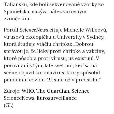
Taliansku, kde boli sekvenované vzorky zo
Španielska, nazýva nález varovným
zvončekom.
Portál
ScienceNews
cituje Michelle Willeovú,
vírusovú ekologičku u Univerzity v Sydney,
ktorá študuje vtáčiu chrípku: „Dobrou
správou je, že lieky proti chrípke a vakcíny,
ktoré pôsobia proti vírusu, už existujú. V
porovnaní s tým, kde svet bol, keď sa na
scéne objavil koronavírus, ktorý spôsobil
pandémiu covidu-19, sme už v predstihu.“
Zdroje:
WHO
,
The Guardian
,
Science
,
ScienceNews
,
Eurosurveillance
(GL)