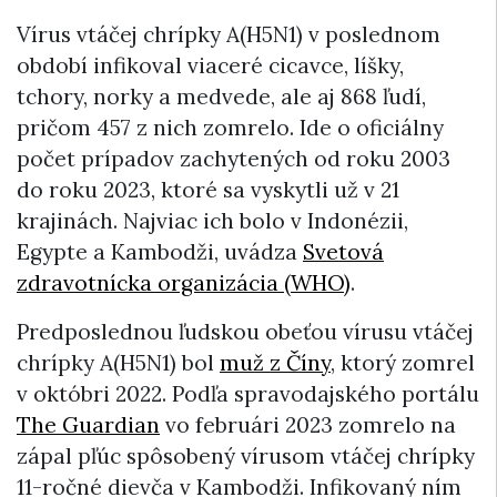
Vírus vtáčej chrípky A(H5N1) v poslednom
období infikoval viaceré cicavce, líšky,
tchory, norky a medvede, ale aj 868 ľudí,
pričom 457 z nich zomrelo. Ide o oficiálny
počet prípadov zachytených od roku 2003
do roku 2023, ktoré sa vyskytli už v 21
krajinách. Najviac ich bolo v Indonézii,
Egypte a Kambodži, uvádza
Svetová
zdravotnícka organizácia (WHO)
.
Predposlednou ľudskou obeťou vírusu vtáčej
chrípky A(H5N1) bol
muž z Číny
, ktorý zomrel
v októbri 2022. Podľa spravodajského portálu
The Guardian
vo februári 2023 zomrelo na
zápal pľúc spôsobený vírusom vtáčej chrípky
11-ročné dievča v Kambodži. Infikovaný ním