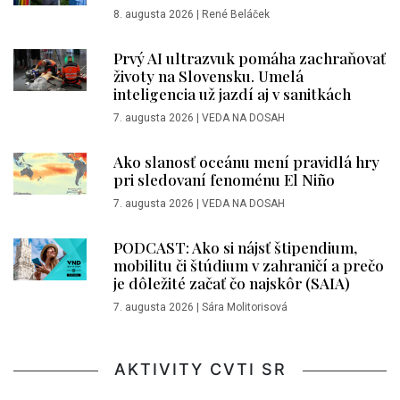
8. augusta 2026
|
René Beláček
Prvý AI ultrazvuk pomáha zachraňovať
životy na Slovensku. Umelá
inteligencia už jazdí aj v sanitkách
7. augusta 2026
|
VEDA NA DOSAH
Ako slanosť oceánu mení pravidlá hry
pri sledovaní fenoménu El Niño
7. augusta 2026
|
VEDA NA DOSAH
PODCAST: Ako si nájsť štipendium,
mobilitu či štúdium v zahraničí a prečo
je dôležité začať čo najskôr (SAIA)
7. augusta 2026
|
Sára Molitorisová
AKTIVITY CVTI SR