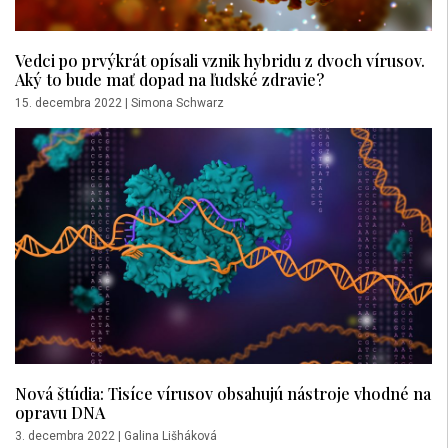
Vedci po prvýkrát opísali vznik hybridu z dvoch vírusov.
Aký to bude mať dopad na ľudské zdravie?
15. decembra 2022
|
Simona Schwarz
Nová štúdia: Tisíce vírusov obsahujú nástroje vhodné na
opravu DNA
3. decembra 2022
|
Galina Lišháková