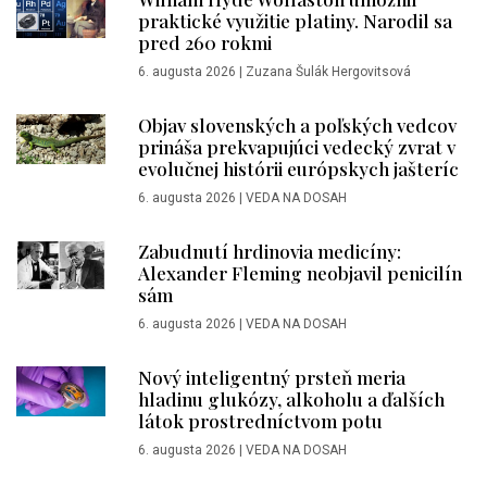
praktické využitie platiny. Narodil sa
pred 260 rokmi
6. augusta 2026
|
Zuzana Šulák Hergovitsová
Objav slovenských a poľských vedcov
prináša prekvapujúci vedecký zvrat v
evolučnej histórii európskych jašteríc
6. augusta 2026
|
VEDA NA DOSAH
Zabudnutí hrdinovia medicíny:
Alexander Fleming neobjavil penicilín
sám
6. augusta 2026
|
VEDA NA DOSAH
Nový inteligentný prsteň meria
hladinu glukózy, alkoholu a ďalších
látok prostredníctvom potu
6. augusta 2026
|
VEDA NA DOSAH