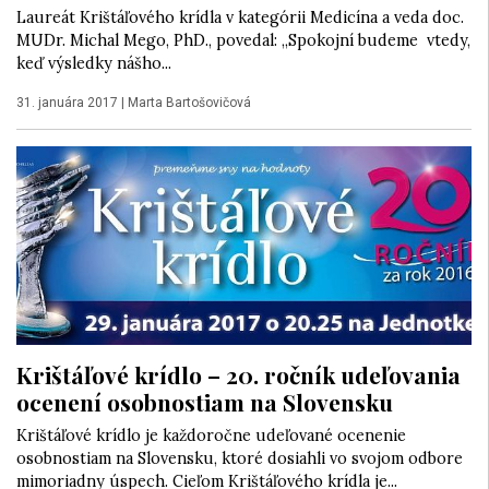
Laureát Krištáľového krídla v kategórii Medicína a veda doc.
MUDr. Michal Mego, PhD., povedal: „Spokojní budeme vtedy,
keď výsledky nášho...
31. januára 2017
|
Marta Bartošovičová
Krištáľové krídlo – 20. ročník udeľovania
ocenení osobnostiam na Slovensku
Krištáľové krídlo je každoročne udeľované ocenenie
osobnostiam na Slovensku, ktoré dosiahli vo svojom odbore
mimoriadny úspech. Cieľom Krištáľového krídla je...