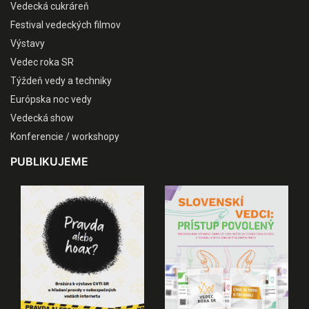
Vedecká cukráreň
Festival vedeckých filmov
Výstavy
Vedec roka SR
Týždeň vedy a techniky
Európska noc vedy
Vedecká show
Konferencie / workshopy
PUBLIKUJEME