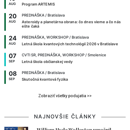
AUG
Program ARTEMIS
20
PREDNÁŠKA
/ Bratislava
AUG
Asteroidy a planetárna obrana: čo dnes vieme a čo nás
ešte čaká
24
PREDNÁŠKA, WORKSHOP
/ Bratislava
AUG
Letná škola kvantových technológií 2026 v Bratislave
07
CVTI SR, PREDNÁŠKA, WORKSHOP
/ Smolenice
SEP
Letná škola občianskej vedy
08
PREDNÁŠKA
/ Bratislava
SEP
Skutočná kvantová fyzika
Zobraziť všetky podujatia >>
NAJNOVŠIE ČLÁNKY
William Hyde Wollaston umožnil