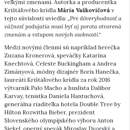
veľkými zmenami. Autorka a producentka
Krištáľového krídla
Mária Vaškovičová
v
tejto súvislosti uviedla:
„Pre dôveryhodnosť a
vážnosť podujatia musí byť aj porota otvorená
zmenám a vstupom nových osobností.“
Medzi novými členmi sú napríklad herečka
Zuzana Kronerová, speváčky Katarína
Knechtová, Celeste Buckingham a Andrea
Zimányová, módny dizajnér Boris Hanečka,
laureáti Krištáľového krídla za rok 2016
výtvarník Palo Macho a huslista Dalibor
Karvay, tenistka Daniela Hantuchová,
generálna riaditeľka hotela Double Tree by
Hilton Rozwitha Bieber, prezident
Slovenského olympijského výboru Anton
Siekel, operný spevák Miroslav Dvorský a