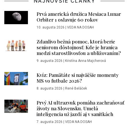
NAJNOVŠIE ČLÁNKY
Prvá americká družica Mesiaca Lunar
Orbiter 1 oslavuje 60 rokov
10. augusta 2026
|
VEDA NA DOSAH
Zdanlivo bežná pomoc, ktorá berie
seniorom dôstojnosť: Kde je hranica
medzi starostlivosťou a ubližovaním?
9. augusta 2026
|
Kristína Anna Majcherová
Kvíz: Pamätáte si najväčšie momenty
MS vo futbale 2026?
8. augusta 2026
|
René Beláček
Prvý AI ultrazvuk pomáha zachraňovať
životy na Slovensku. Umelá
inteligencia už jazdí aj v sanitkách
7. augusta 2026
|
VEDA NA DOSAH