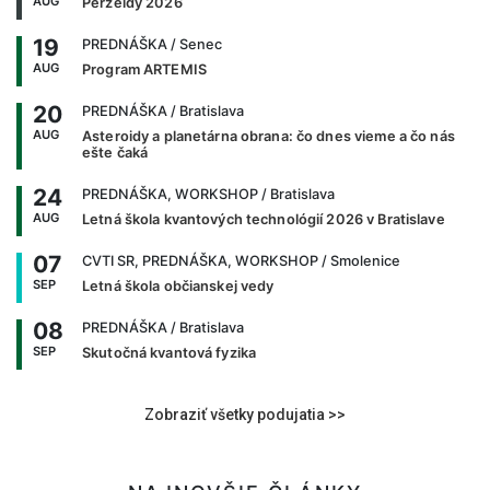
AUG
Perzeidy 2026
19
PREDNÁŠKA
/ Senec
AUG
Program ARTEMIS
20
PREDNÁŠKA
/ Bratislava
AUG
Asteroidy a planetárna obrana: čo dnes vieme a čo nás
ešte čaká
24
PREDNÁŠKA, WORKSHOP
/ Bratislava
AUG
Letná škola kvantových technológií 2026 v Bratislave
07
CVTI SR, PREDNÁŠKA, WORKSHOP
/ Smolenice
SEP
Letná škola občianskej vedy
08
PREDNÁŠKA
/ Bratislava
SEP
Skutočná kvantová fyzika
Zobraziť všetky podujatia >>