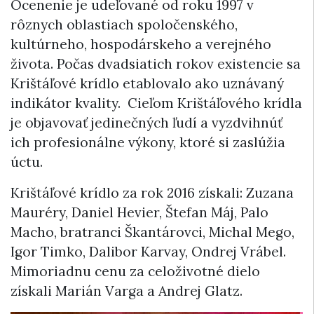
Ocenenie je udeľované od roku 1997 v
rôznych oblastiach spoločenského,
kultúrneho, hospodárskeho a verejného
života. Počas dvadsiatich rokov existencie sa
Krištáľové krídlo etablovalo ako uznávaný
indikátor kvality. Cieľom Krištáľového krídla
je objavovať jedinečných ľudí a vyzdvihnúť
ich profesionálne výkony, ktoré si zaslúžia
úctu.
Krištáľové krídlo za rok 2016 získali: Zuzana
Mauréry, Daniel Hevier, Štefan Máj, Palo
Macho, bratranci Škantárovci, Michal Mego,
Igor Timko, Dalibor Karvay, Ondrej Vrábel.
Mimoriadnu cenu za celoživotné dielo
získali Marián Varga a Andrej Glatz.