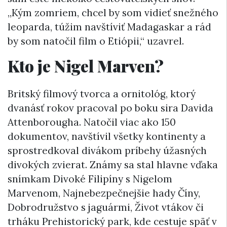
„Kým zomriem, chcel by som vidieť snežného
leoparda, túžim navštíviť Madagaskar a rád
by som natočil film o Etiópii,“ uzavrel.
Kto je Nigel Marven?
Britský filmový tvorca a ornitológ, ktorý
dvanásť rokov pracoval po boku sira Davida
Attenborougha. Natočil viac ako 150
dokumentov, navštívil všetky kontinenty a
sprostredkoval divákom príbehy úžasných
divokých zvierat. Známy sa stal hlavne vďaka
snímkam Divoké Filipíny s Nigelom
Marvenom, Najnebezpečnejšie hady Číny,
Dobrodružstvo s jaguármi, Život vtákov či
trháku Prehistorický park, kde cestuje späť v