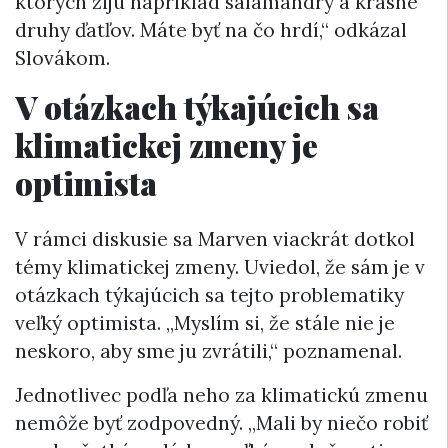
ktorých žijú napríklad salamandry a krásne
druhy ďatľov. Máte byť na čo hrdí,“ odkázal
Slovákom.
V otázkach týkajúcich sa
klimatickej zmeny je
optimista
V rámci diskusie sa Marven viackrát dotkol
témy klimatickej zmeny. Uviedol, že sám je v
otázkach týkajúcich sa tejto problematiky
veľký optimista. „Myslím si, že stále nie je
neskoro, aby sme ju zvrátili,“ poznamenal.
Jednotlivec podľa neho za klimatickú zmenu
nemôže byť zodpovedný. „Mali by niečo robiť