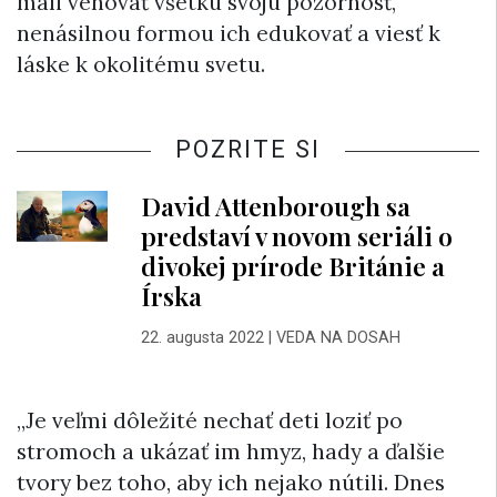
mali venovať všetku svoju pozornosť,
nenásilnou formou ich edukovať a viesť k
láske k okolitému svetu.
POZRITE SI
David Attenborough sa
predstaví v novom seriáli o
divokej prírode Británie a
Írska
22. augusta 2022
|
VEDA NA DOSAH
„Je veľmi dôležité nechať deti loziť po
stromoch a ukázať im hmyz, hady a ďalšie
tvory bez toho, aby ich nejako nútili. Dnes