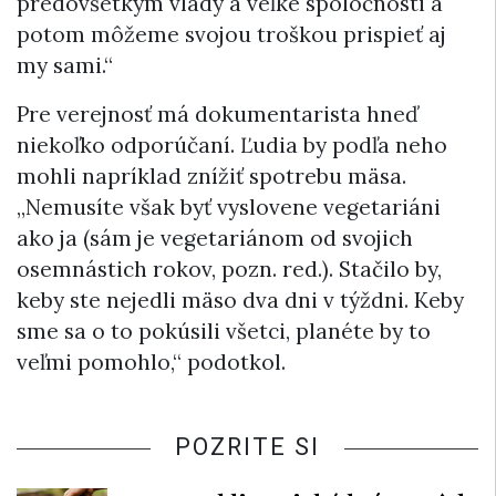
predovšetkým vlády a veľké spoločnosti a
potom môžeme svojou troškou prispieť aj
my sami.“
Pre verejnosť má dokumentarista hneď
niekoľko odporúčaní. Ľudia by podľa neho
mohli napríklad znížiť spotrebu mäsa.
„Nemusíte však byť vyslovene vegetariáni
ako ja (sám je vegetariánom od svojich
osemnástich rokov, pozn. red.). Stačilo by,
keby ste nejedli mäso dva dni v týždni. Keby
sme sa o to pokúsili všetci, planéte by to
veľmi pomohlo,“ podotkol.
POZRITE SI