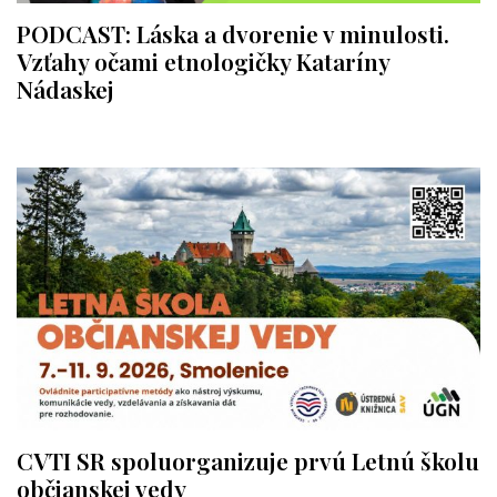
PODCAST: Láska a dvorenie v minulosti.
Vzťahy očami etnologičky Kataríny
Nádaskej
CVTI SR spoluorganizuje prvú Letnú školu
občianskej vedy