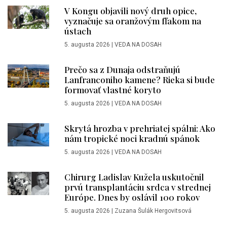
V Kongu objavili nový druh opice,
vyznačuje sa oranžovým fľakom na
ústach
5. augusta 2026
|
VEDA NA DOSAH
Prečo sa z Dunaja odstraňujú
Lanfranconiho kamene? Rieka si bude
formovať vlastné koryto
5. augusta 2026
|
VEDA NA DOSAH
Skrytá hrozba v prehriatej spálni: Ako
nám tropické noci kradnú spánok
5. augusta 2026
|
VEDA NA DOSAH
Chirurg Ladislav Kužela uskutočnil
prvú transplantáciu srdca v strednej
Európe. Dnes by oslávil 100 rokov
5. augusta 2026
|
Zuzana Šulák Hergovitsová