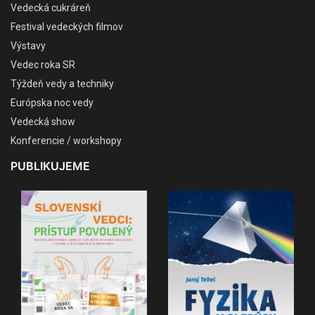
Vedecká cukráreň
Festival vedeckých filmov
Výstavy
Vedec roka SR
Týždeň vedy a techniky
Európska noc vedy
Vedecká show
Konferencie / workshopy
PUBLIKUJEME