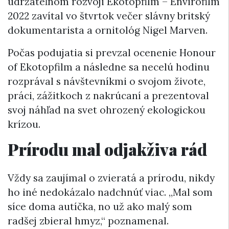
udržateľnom rozvoji Ekotopfilm – Envirofilm
2022 zavítal vo štvrtok večer slávny britský
dokumentarista a ornitológ Nigel Marven.
Počas podujatia si prevzal ocenenie Honour
of Ekotopfilm a následne sa necelú hodinu
rozprával s návštevníkmi o svojom živote,
práci, zážitkoch z nakrúcaní a prezentoval
svoj náhľad na svet ohrozený ekologickou
krízou.
Prírodu mal odjakživa rád
Vždy sa zaujímal o zvieratá a prírodu, nikdy
ho iné nedokázalo nadchnúť viac. „Mal som
síce doma autíčka, no už ako malý som
radšej zbieral hmyz,“ poznamenal.