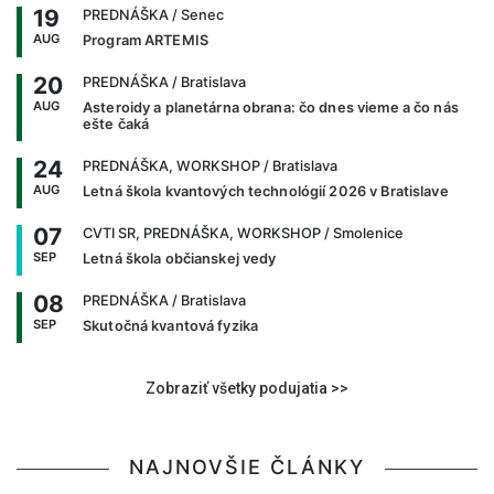
19
PREDNÁŠKA
/ Senec
AUG
Program ARTEMIS
20
PREDNÁŠKA
/ Bratislava
AUG
Asteroidy a planetárna obrana: čo dnes vieme a čo nás
ešte čaká
24
PREDNÁŠKA, WORKSHOP
/ Bratislava
AUG
Letná škola kvantových technológií 2026 v Bratislave
07
CVTI SR, PREDNÁŠKA, WORKSHOP
/ Smolenice
SEP
Letná škola občianskej vedy
08
PREDNÁŠKA
/ Bratislava
SEP
Skutočná kvantová fyzika
Zobraziť všetky podujatia >>
NAJNOVŠIE ČLÁNKY