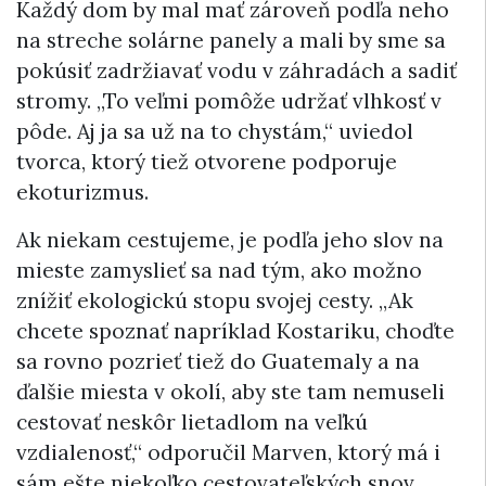
Každý dom by mal mať zároveň podľa neho
na streche solárne panely a mali by sme sa
pokúsiť zadržiavať vodu v záhradách a sadiť
stromy. „To veľmi pomôže udržať vlhkosť v
pôde. Aj ja sa už na to chystám,“ uviedol
tvorca, ktorý tiež otvorene podporuje
ekoturizmus.
Ak niekam cestujeme, je podľa jeho slov na
mieste zamyslieť sa nad tým, ako možno
znížiť ekologickú stopu svojej cesty. „Ak
chcete spoznať napríklad Kostariku, choďte
sa rovno pozrieť tiež do Guatemaly a na
ďalšie miesta v okolí, aby ste tam nemuseli
cestovať neskôr lietadlom na veľkú
vzdialenosť,“ odporučil Marven, ktorý má i
sám ešte niekoľko cestovateľských snov.