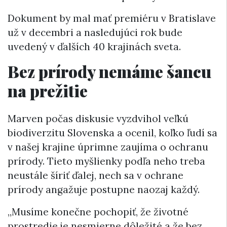
Dokument by mal mať premiéru v Bratislave
už v decembri a nasledujúci rok bude
uvedený v ďalších 40 krajinách sveta.
Bez prírody nemáme šancu
na prežitie
Marven počas diskusie vyzdvihol veľkú
biodiverzitu Slovenska a ocenil, koľko ľudí sa
v našej krajine úprimne zaujíma o ochranu
prírody. Tieto myšlienky podľa neho treba
neustále šíriť ďalej, nech sa v ochrane
prírody angažuje postupne naozaj každý.
„Musíme konečne pochopiť, že životné
prostredie je nesmierne dôležité a že bez