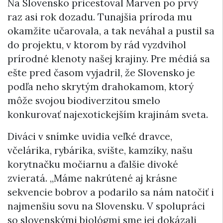
Na Slovensko pricestoval Marven po prvý
raz asi rok dozadu. Tunajšia príroda mu
okamžite učarovala, a tak neváhal a pustil sa
do projektu, v ktorom by rád vyzdvihol
prírodné klenoty našej krajiny. Pre médiá sa
ešte pred časom vyjadril, že Slovensko je
podľa neho skrytým drahokamom, ktorý
môže svojou biodiverzitou smelo
konkurovať najexotickejším krajinám sveta.
Diváci v snímke uvidia veľké dravce,
včelárika, rybárika, svište, kamzíky, našu
korytnačku močiarnu a ďalšie divoké
zvieratá. „Máme nakrútené aj krásne
sekvencie bobrov a podarilo sa nám natočiť i
najmenšiu sovu na Slovensku. V spolupráci
so slovenskými biológmi sme jej dokázali