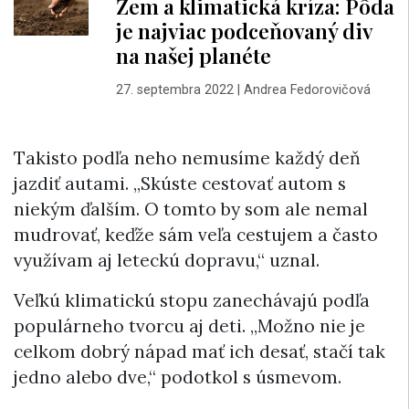
Zem a klimatická kríza: Pôda
je najviac podceňovaný div
na našej planéte
27. septembra 2022
|
Andrea Fedorovičová
Takisto podľa neho nemusíme každý deň
jazdiť autami. „Skúste cestovať autom s
niekým ďalším. O tomto by som ale nemal
mudrovať, keďže sám veľa cestujem a často
využívam aj leteckú dopravu,“ uznal.
Veľkú klimatickú stopu zanechávajú podľa
populárneho tvorcu aj deti. „Možno nie je
celkom dobrý nápad mať ich desať, stačí tak
jedno alebo dve,“ podotkol s úsmevom.