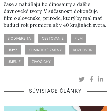
čase a naháňajú ho dinosaury a ďalšie
dávnoveké tvory. V súčasnosti dokončuje
film o slovenskej prírode, ktorý by mal mať
budúci rok premiéru až v 40 krajinách sveta.
BIODIVERZITA
CESTOVANIE
FILM
HMYZ
KLIMATICKÉ ZMENY
ROZHOVOR
UMENIE
ŽIVOČÍCHY
SÚVISIACE ČLÁNKY