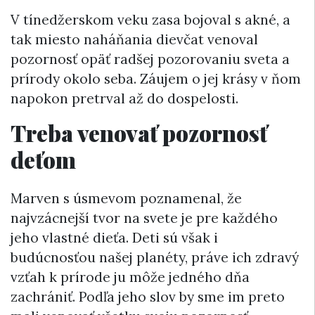
V tínedžerskom veku zasa bojoval s akné, a
tak miesto naháňania dievčat venoval
pozornosť opäť radšej pozorovaniu sveta a
prírody okolo seba. Záujem o jej krásy v ňom
napokon pretrval až do dospelosti.
Treba venovať pozornosť
deťom
Marven s úsmevom poznamenal, že
najvzácnejší tvor na svete je pre každého
jeho vlastné dieťa. Deti sú však i
budúcnosťou našej planéty, práve ich zdravý
vzťah k prírode ju môže jedného dňa
zachrániť. Podľa jeho slov by sme im preto