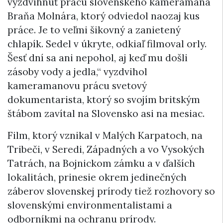
vyzdvihnúť prácu slovenského kameramana
Braňa Molnára, ktorý odviedol naozaj kus
práce. Je to veľmi šikovný a zanietený
chlapík. Sedel v úkryte, odkiaľ filmoval orly.
Šesť dní sa ani nepohol, aj keď mu došli
zásoby vody a jedla,“ vyzdvihol
kameramanovu prácu svetový
dokumentarista, ktorý so svojím britským
štábom zavítal na Slovensko asi na mesiac.
Film, ktorý vznikal v Malých Karpatoch, na
Tribeči, v Seredi, Západných a vo Vysokých
Tatrách, na Bojnickom zámku a v ďalších
lokalitách, prinesie okrem jedinečných
záberov slovenskej prírody tiež rozhovory so
slovenskými environmentalistami a
odborníkmi na ochranu prírody.