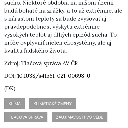
sucho. Niektoré obdobia na našom území
budú bohaté na zrážky, a to až extrémne, ale
s nárastom teploty sa bude zvyšovať aj
pravdepodobnosť výskytu extrémne
vysokých teplôt aj dlhých epizód sucha. To
môže ovplyvniť nielen ekosystémy, ale aj
kvalitu ľudského života.
Zdroj: Tlačová správa AV ČR
DOI:
10.1038/s41561-021-00698-0
(DK)
KLÍMA
KLIMATICKÉ ZMENY
TLAČOVÁ SPRÁVA
ZAUJÍMAVOSTI VO VEDE