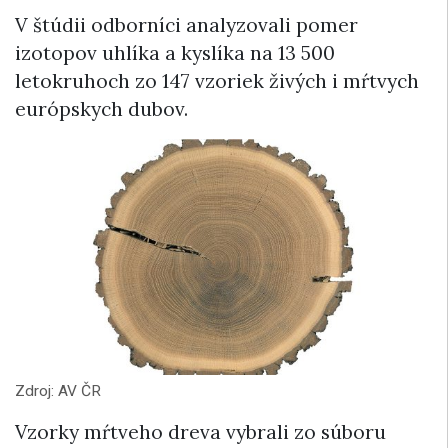
V štúdii odborníci analyzovali pomer
izotopov uhlíka a kyslíka na 13 500
letokruhoch zo 147 vzoriek živých i mŕtvych
európskych dubov.
Zdroj: AV ČR
Vzorky mŕtveho dreva vybrali zo súboru