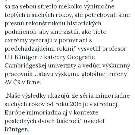
sa za sebou stretlo niekoľko výnimočne
teplých a suchých rokov, ale potrebovali sme
presnú rekonštrukciu historických
podmienok, aby sme zistili, ako tieto
extrémy vyzerajú v porovnaní s
predchádzajúcimi rokmi,” vysvetlil profesor
Ulf Büntgen z katedry Geografie
Cambridgeskej univerzity a vedúci výskumný
pracovník Ústavu výskumu globálnej zmeny
AV ČR v Brne.
„Naše výsledky ukazujú, že séria mimoriadne
suchých rokov od roku 2015 je v strednej
Európe mimoriadna aj
v
kontexte
posledných dvoch tisícročí,” uviedol
Büntgen.