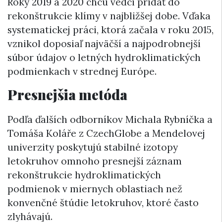
Roky 2019 a 2020 chcú vedci pridať do
rekonštrukcie klímy v najbližšej dobe. Vďaka
systematickej práci, ktorá začala v roku 2015,
vznikol doposiaľ najväčší a najpodrobnejší
súbor údajov o letných hydroklimatických
podmienkach v strednej Európe.
Presnejšia metóda
Podľa ďalších odborníkov Michala Rybníčka a
Tomáša Koláře z CzechGlobe a Mendelovej
univerzity poskytujú stabilné izotopy
letokruhov omnoho presnejší záznam
rekonštrukcie hydroklimatických
podmienok v miernych oblastiach než
konvenčné štúdie letokruhov, ktoré často
zlyhávajú.