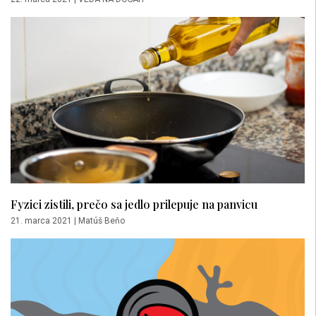
Fyzici zistili, prečo sa jedlo prilepuje na panvicu
21. marca 2021
|
Matúš Beňo