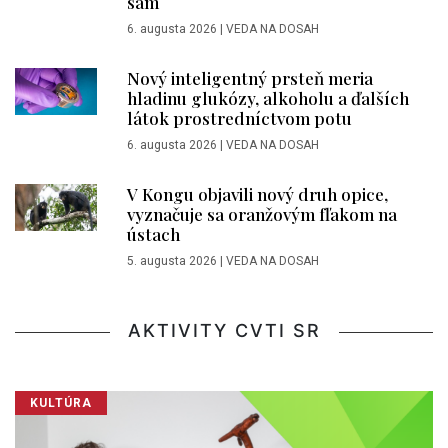
sám
6. augusta 2026
|
VEDA NA DOSAH
Nový inteligentný prsteň meria
hladinu glukózy, alkoholu a ďalších
látok prostredníctvom potu
6. augusta 2026
|
VEDA NA DOSAH
V Kongu objavili nový druh opice,
vyznačuje sa oranžovým fľakom na
ústach
5. augusta 2026
|
VEDA NA DOSAH
AKTIVITY CVTI SR
KULTÚRA