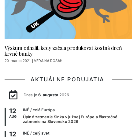
Výskum odhalil, kedy začala produkovať kostná dreň
krvné bunky
20. marca 2021
|
VEDA NA DOSAH
AKTUÁLNE PODUJATIA
Dnes je
6. augusta
2026
12
INÉ
/ celá Európa
AUG
Úplné zatmenie Slnka v južnej Európe a čiastočné
zatmenie na Slovensku 2026
12
INÉ
/ celý svet