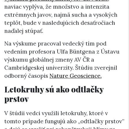
naviac vyplýva, že množstvo a intenzita
extrémnych javov, najmä sucha a vysokých
teplôt, bude v nasledujúcich desaťročiach
naďalej stúpať.
Na výskume pracoval vedecký tím pod
vedením profesora Ulfa Büntgena z Ústavu
výskumu globálnej zmeny AV ČR a
Cambridgeskej univerzity. Štúdiu zverejnil
odborný časopis
Nature Geoscience.
Letokruhy sú ako odtlačky
prstov
V štúdii vedci využili letokruhy, ktoré v
tomto prípade fungujú ako „odtlačky prstov”