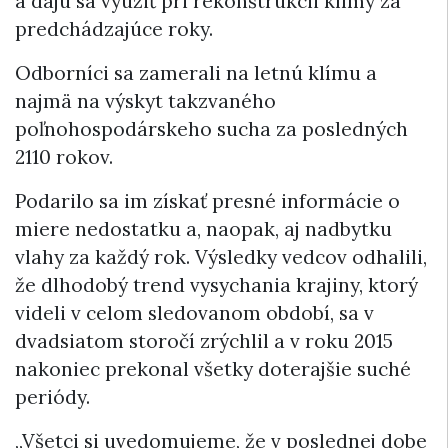
a dajú sa využiť pri rekonštrukcii klímy za
predchádzajúce roky.
Odborníci sa zamerali na letnú klímu a
najmä na výskyt takzvaného
poľnohospodárskeho sucha za posledných
2110 rokov.
Podarilo sa im získať presné informácie o
miere nedostatku a, naopak, aj nadbytku
vlahy za každý rok. Výsledky vedcov odhalili,
že dlhodobý trend vysychania krajiny, ktorý
videli v celom sledovanom období, sa v
dvadsiatom storočí zrýchlil a v roku 2015
nakoniec prekonal všetky doterajšie suché
periódy.
„Všetci si uvedomujeme, že v poslednej dobe