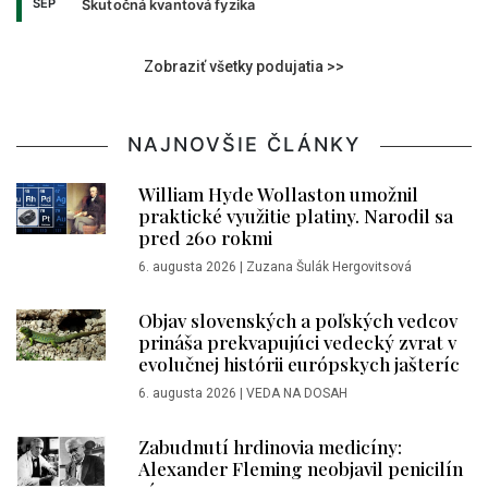
SEP
Skutočná kvantová fyzika
Zobraziť všetky podujatia >>
NAJNOVŠIE ČLÁNKY
William Hyde Wollaston umožnil
praktické využitie platiny. Narodil sa
pred 260 rokmi
6. augusta 2026
|
Zuzana Šulák Hergovitsová
Objav slovenských a poľských vedcov
prináša prekvapujúci vedecký zvrat v
evolučnej histórii európskych jašteríc
6. augusta 2026
|
VEDA NA DOSAH
Zabudnutí hrdinovia medicíny:
Alexander Fleming neobjavil penicilín