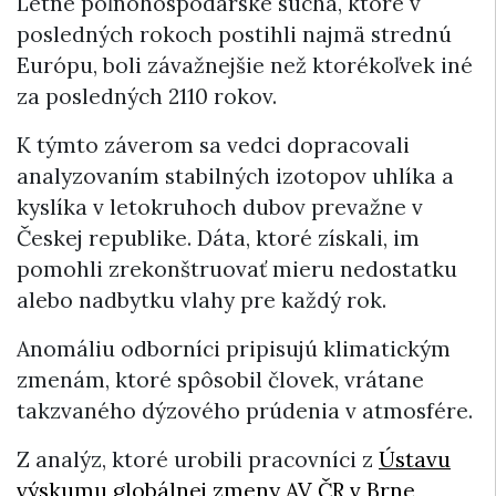
Letné poľnohospodárske suchá, ktoré v
posledných rokoch postihli najmä strednú
Európu, boli závažnejšie než ktorékoľvek iné
za posledných 2110 rokov.
K týmto záverom sa vedci dopracovali
analyzovaním stabilných izotopov uhlíka a
kyslíka v letokruhoch dubov prevažne v
Českej republike. Dáta, ktoré získali, im
pomohli zrekonštruovať mieru nedostatku
alebo nadbytku vlahy pre každý rok.
Anomáliu odborníci pripisujú klimatickým
zmenám, ktoré spôsobil človek, vrátane
takzvaného dýzového prúdenia v atmosfére.
Z analýz, ktoré urobili pracovníci z
Ústavu
výskumu globálnej zmeny AV ČR v Brne
,