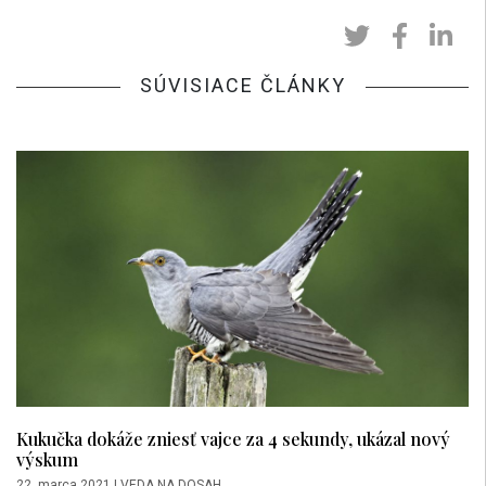
SÚVISIACE ČLÁNKY
Kukučka dokáže zniesť vajce za 4 sekundy, ukázal nový
výskum
22. marca 2021
|
VEDA NA DOSAH