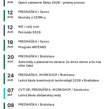
AUG
Úplné zatmenie Slnka 2026 – priamy prenos
12
PREDNÁŠKA
/ Senec
AUG
Novinky z CERN-u
12
INÉ
/ celý svet
AUG
Perzeidy 2026
19
PREDNÁŠKA
/ Senec
AUG
Program ARTEMIS
20
PREDNÁŠKA
/ Bratislava
AUG
Asteroidy a planetárna obrana: čo dnes vieme a čo nás
ešte čaká
24
PREDNÁŠKA, WORKSHOP
/ Bratislava
AUG
Letná škola kvantových technológií 2026 v Bratislave
07
CVTI SR, PREDNÁŠKA, WORKSHOP
/ Smolenice
SEP
Letná škola občianskej vedy
08
PREDNÁŠKA
/ Bratislava