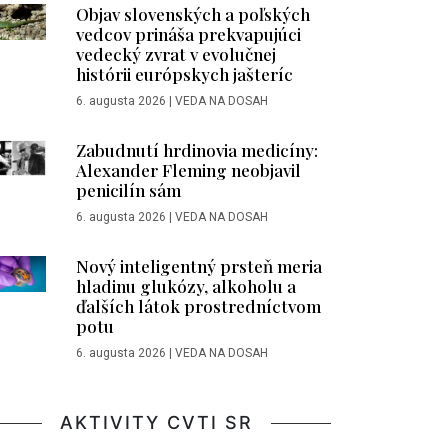
Objav slovenských a poľských
vedcov prináša prekvapujúci
vedecký zvrat v evolučnej
histórii európskych jašteríc
6. augusta 2026
|
VEDA NA DOSAH
Zabudnutí hrdinovia medicíny:
Alexander Fleming neobjavil
penicilín sám
6. augusta 2026
|
VEDA NA DOSAH
Nový inteligentný prsteň meria
hladinu glukózy, alkoholu a
ďalších látok prostredníctvom
potu
6. augusta 2026
|
VEDA NA DOSAH
AKTIVITY CVTI SR