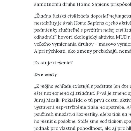
samotnému druhu Homo Sapiens prispôsobiť
„Žiadna ľudská civilizácia doposiaľ nefungoval
nestability je druh Homo Sapiens a jeho aktivit
podmienky zlučiteľné s prežitím našej civiliz
odhadnúť,“
hovorí ekologický aktivita MUDr.
veľkého vymierania druhov – masovo vymier
A pri rýchlosti, ako zmeny prebiehajú, nemá
Existuje riešenie?
Dve cesty
„Z môjho pohľadu existujú v podstate len dve 
ešte neznamená aj zvládnuť. Prvá je zmena spr
Juraj Mesík. Pokiaľ ide o tú prvú cestu, aktivi
vystavení nepretržitému tlaku na spotrebu. A
používali množstvá kozmetiky, alebo tlak na 
ho meniť a podobne. Stále sme pod tlakom spo
jednak pre vlastnú pohodlnosť, ale aj pre h