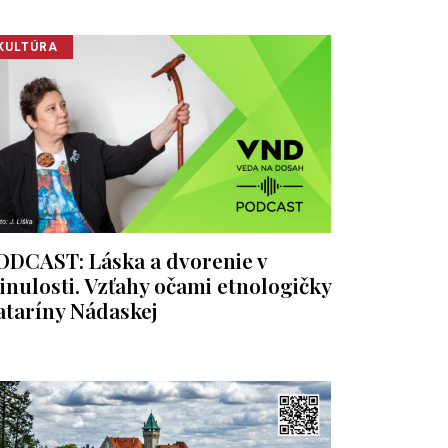
KULTÚRA
ODCAST: Láska a dvorenie v
inulosti. Vzťahy očami etnologičky
ataríny Nádaskej