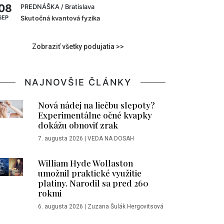
08
PREDNÁŠKA
/ Bratislava
SEP
Skutočná kvantová fyzika
Zobraziť všetky podujatia >>
NAJNOVŠIE ČLÁNKY
Nová nádej na liečbu slepoty?
Experimentálne očné kvapky
dokážu obnoviť zrak
7. augusta 2026
|
VEDA NA DOSAH
William Hyde Wollaston
umožnil praktické využitie
platiny. Narodil sa pred 260
rokmi
6. augusta 2026
|
Zuzana Šulák Hergovitsová