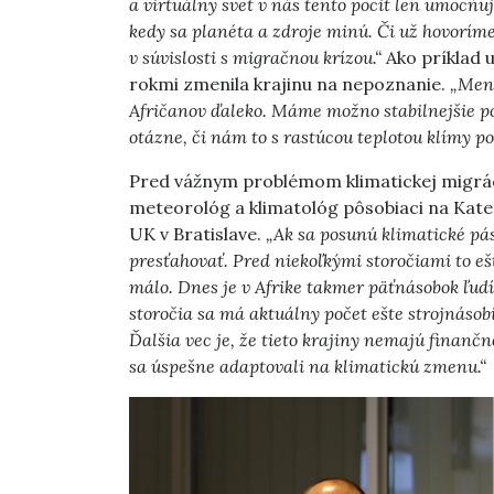
a virtuálny svet v nás tento pocit len umocňu
kedy sa planéta a zdroje minú. Či už hovoríme
v súvislosti s migračnou krízou.“
Ako príklad u
rokmi zmenila krajinu na nepoznanie.
„Ment
Afričanov ďaleko. Máme možno stabilnejšie po
otázne, či nám to s rastúcou teplotou klímy p
Pred vážnym problémom klimatickej migrácie
meteorológ a klimatológ pôsobiaci na Kat
UK v Bratislave.
„Ak sa posunú klimatické pás
presťahovať. Pred niekoľkými storočiami to ešt
málo. Dnes je v Afrike takmer päťnásobok ľudí,
storočia sa má aktuálny počet ešte strojnásob
Ďalšia vec je, že tieto krajiny nemajú finančné
sa úspešne adaptovali na klimatickú zmenu.“