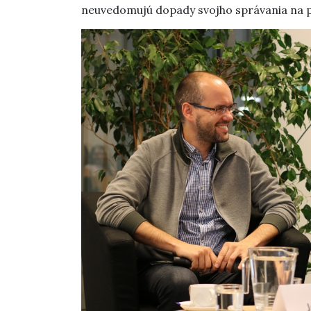
neuvedomujú dopady svojho správania na p