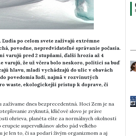
Ľudia po celom svete zažívajú extrémne
uchá, povodne, nepredvídateľné správanie počasia.
iní varujú pred 2 stupňami, ďalší hrozia až 4
 varujú, že už včera bolo neskoro, politici sa buď
cajú hlavu, mladí vychádzajú do ulíc v obavách
a do povedomia ľudí, najmä v rozvinutých
ro waste, ekologickejší prístup k doprave, či
u zažívame dnes bezprecedentná. Hoci Zem je na
tepľovanie zvyknutá, kľúčové slovo je práve
osti ohrieva, planéta ešte za normálnych okolností
ko erupcie supervulkánov alebo pád veľkého
 je len to, či sa podarí živým organizmom a aj