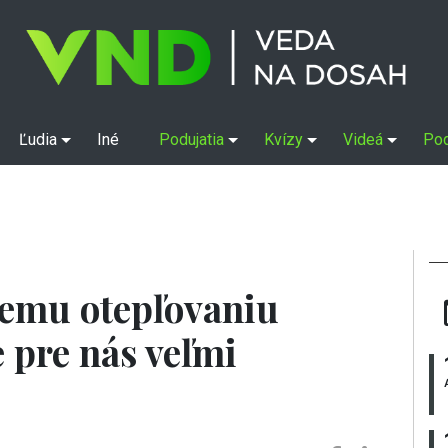
Ľudia
Iné
Podujatia
Kvízy
Videá
Po
lnemu otepľovaniu
je pre nás veľmi