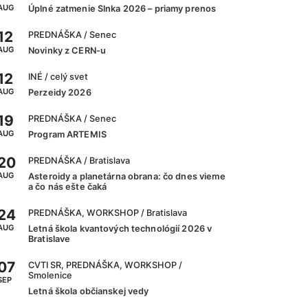
AUG
Úplné zatmenie Slnka 2026 – priamy prenos
12
PREDNÁŠKA
/ Senec
AUG
Novinky z CERN-u
12
INÉ
/ celý svet
AUG
Perzeidy 2026
19
PREDNÁŠKA
/ Senec
AUG
Program ARTEMIS
20
PREDNÁŠKA
/ Bratislava
AUG
Asteroidy a planetárna obrana: čo dnes vieme
a čo nás ešte čaká
24
PREDNÁŠKA, WORKSHOP
/ Bratislava
AUG
Letná škola kvantových technológií 2026 v
Bratislave
07
CVTI SR, PREDNÁŠKA, WORKSHOP
/
Smolenice
SEP
Letná škola občianskej vedy