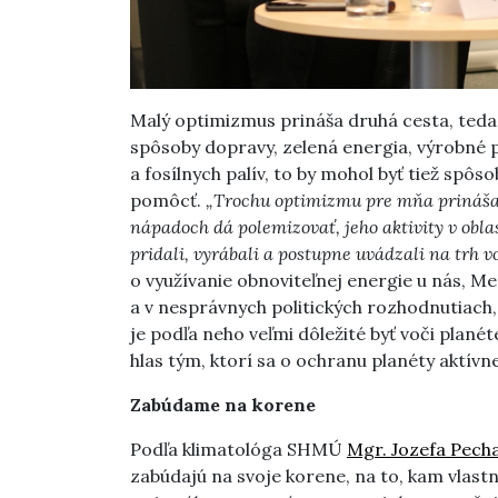
Malý optimizmus prináša druhá cesta, teda 
spôsoby dopravy, zelená energia, výrobné 
a fosílnych palív, to by mohol byť tiež spôs
pomôcť.
„Trochu optimizmu pre mňa prinášaj
nápadoch dá polemizovať, jeho aktivity v oblas
pridali, vyrábali a postupne uvádzali na trh 
o využívanie obnoviteľnej energie u nás, Me
a v nesprávnych politických rozhodnutiach,
je podľa neho veľmi dôležité byť voči plané
hlas tým, ktorí sa o ochranu planéty aktívn
Zabúdame na korene
Podľa klimatológa SHMÚ
Mgr. Jozefa Pech
zabúdajú na svoje korene, na to, kam vlast