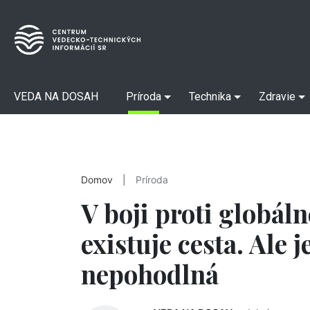
VEDA NA DOSAH
Príroda
Technika
Zdravie
Domov
|
Príroda
V boji proti globá
existuje cesta. Ale 
nepohodlná