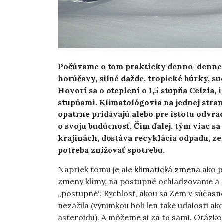
Počúvame o tom prakticky denno-denne. 
horúčavy, silné dažde, tropické búrky, s
Hovorí sa o oteplení o 1,5 stupňa Celzia, 
stupňami. Klimatológovia na jednej strane
opatrne pridávajú alebo pre istotu odvra
o svoju budúcnosť. Čím ďalej, tým viac s
krajinách, dostáva recyklácia odpadu, ze
potreba znižovať spotrebu.
Napriek tomu je ale
klimatická zmena
ako j
zmeny klímy, na postupné ochladzovanie a o
„postupné“. Rýchlosť, akou sa Zem v súčasn
nezažila (výnimkou boli len také udalosti a
asteroidu). A môžeme si za to sami. Otázkou