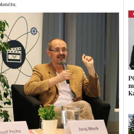
lanétu.
P
m
K