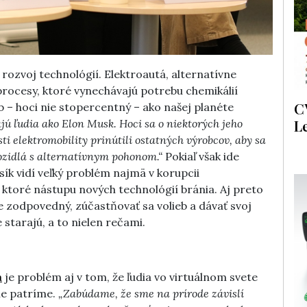
rozvoj technológií. Elektroautá, alternatívne
procesy, ktoré vynechávajú potrebu chemikálií
C
ob – hoci nie stopercentný – ako našej planéte
L
ú ľudia ako Elon Musk. Hoci sa o niektorých jeho
ti elektromobility prinútili ostatných výrobcov, aby sa
vozidlá s alternatívnym pohonom.“
Pokiaľ však ide
sík vidí veľký problém najmä v korupcii
 ktoré nástupu nových technológií bránia. Aj preto
te zodpovedný, zúčastňovať sa volieb a dávať svoj
e starajú, a to nielen rečami.
a
je problém aj v tom, že ľudia vo virtuálnom svete
ne patríme.
„Zabúdame, že sme na prírode závislí