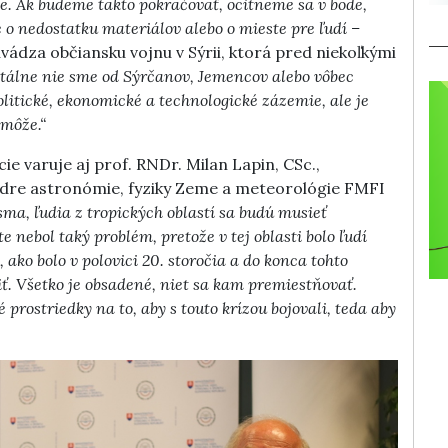
je. Ak budeme takto pokračovať, ocitneme sa v bode,
 o nedostatku materiálov alebo o mieste pre ľudí –
vádza občiansku vojnu v Sýrii, ktorá pred niekoľkými
álne nie sme od Sýrčanov, Jemencov alebo vôbec
litické, ekonomické a technologické zázemie, ale je
omôže.“
 varuje aj prof. RNDr. Milan Lapin, CSc.,
edre astronómie, fyziky Zeme a meteorológie FMFI
ma, ľudia z tropických oblastí sa budú musieť
e nebol taký problém, pretože v tej oblasti bolo ľudí
 ako bolo v polovici 20. storočia a do konca tohto
iť. Všetko je obsadené, niet sa kam premiestňovať.
 prostriedky na to, aby s touto krízou bojovali, teda aby