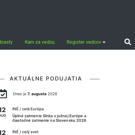
dcasty
Kam za vedou
Register vedcov
AKTUÁLNE PODUJATIA
Dnes je
7. augusta
2026
12
INÉ
/ celá Európa
AUG
Úplné zatmenie Slnka v južnej Európe a
čiastočné zatmenie na Slovensku 2026
12
INÉ
/ celý svet