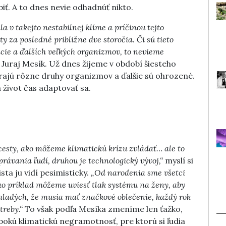
. A to dnes nevie odhadnúť nikto.
a v takejto nestabilnej klíme a príčinou tejto
y za posledné približne dve storočia. Či sú tieto
ácie a ďalších veľkých organizmov, to nevieme
 Juraj Mesík. Už dnes žijeme v období šiesteho
ajú rôzne druhy organizmov a ďalšie sú ohrozené.
 život čas adaptovať sa.
cesty, ako môžeme klimatickú krízu zvládať… ale to
ávania ľudí, druhou je technologický vývoj,“
myslí si
sta ju vidí pesimisticky.
„Od narodenia sme všetci
ko príklad môžeme uviesť tlak systému na ženy, aby
mladých, že musia mať značkové oblečenie, každý rok
treby.“
To však podľa Mesíka zmeníme len ťažko,
lbokú klimatickú negramotnosť, pre ktorú si ľudia