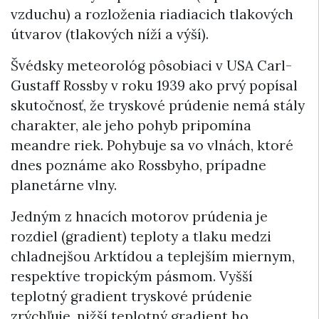
vzduchu) a rozloženia riadiacich tlakových
útvarov (tlakových níží a výší).
Švédsky meteorológ pôsobiaci v USA Carl-
Gustaff Rossby v roku 1939 ako prvý popísal
skutočnosť, že tryskové prúdenie nemá stály
charakter, ale jeho pohyb pripomína
meandre riek. Pohybuje sa vo vlnách, ktoré
dnes poznáme ako Rossbyho, prípadne
planetárne vlny.
Jedným z hnacích motorov prúdenia je
rozdiel (gradient) teploty a tlaku medzi
chladnejšou Arktídou a teplejším miernym,
respektíve tropickým pásmom. Vyšší
teplotný gradient tryskové prúdenie
zrýchľuje, nižší teplotný gradient ho