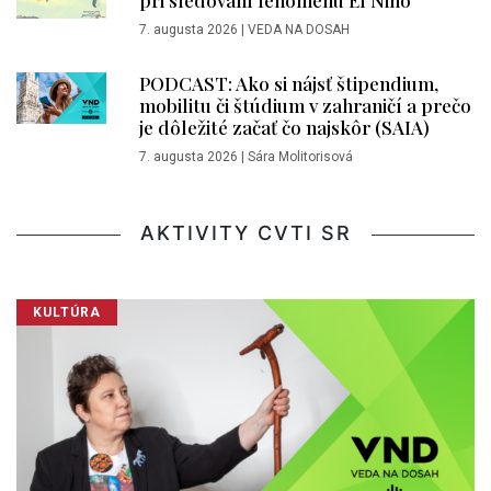
pri sledovaní fenoménu El Niño
7. augusta 2026
|
VEDA NA DOSAH
PODCAST: Ako si nájsť štipendium,
mobilitu či štúdium v zahraničí a prečo
je dôležité začať čo najskôr (SAIA)
7. augusta 2026
|
Sára Molitorisová
AKTIVITY CVTI SR
KULTÚRA