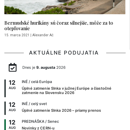
Bermudské hurikány sú čoraz silnejšie, môže za to
otepľovanie
15. marca 2021
|
Alexander Ač
AKTUÁLNE PODUJATIA
Dnes je
9. augusta
2026
12
INÉ
/ celá Európa
AUG
Úplné zatmenie Slnka v južnej Európe a čiastočné
zatmenie na Slovensku 2026
12
INÉ
/ celý svet
AUG
Úplné zatmenie Slnka 2026 – priamy prenos
12
PREDNÁŠKA
/ Senec
AUG
Novinky z CERN-u