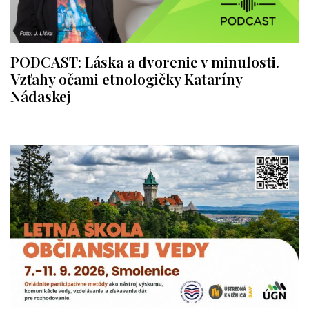
PODCAST: Láska a dvorenie v minulosti.
Vzťahy očami etnologičky Kataríny
Nádaskej