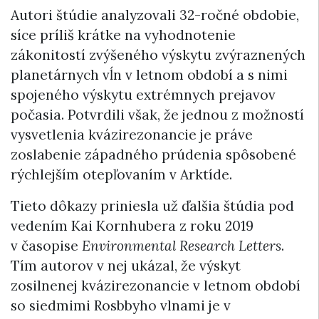
Autori štúdie analyzovali 32-ročné obdobie,
síce príliš krátke na vyhodnotenie
zákonitostí zvýšeného výskytu zvýraznených
planetárnych vĺn v letnom období a s nimi
spojeného výskytu extrémnych prejavov
počasia. Potvrdili však, že jednou z možností
vysvetlenia kvázirezonancie je práve
zoslabenie západného prúdenia spôsobené
rýchlejším otepľovaním v Arktíde.
Tieto dôkazy priniesla už ďalšia štúdia pod
vedením Kai Kornhubera z roku 2019
v časopise
Environmental Research Letters
.
Tím autorov v nej ukázal, že výskyt
zosilnenej kvázirezonancie v letnom období
so siedmimi Rosbbyho vlnami je v