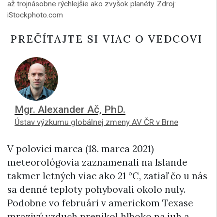
až trojnásobne rýchlejšie ako zvyšok planéty. Zdroj:
iStockphoto.com
PREČÍTAJTE SI VIAC O VEDCOVI
Mgr. Alexander Ač, PhD.
Ústav výzkumu globálnej zmeny AV ČR v Brne
V polovici marca (18. marca 2021)
meteorológovia zaznamenali na Islande
takmer letných viac ako 21 °C, zatiaľ čo u nás
sa denné teploty pohybovali okolo nuly.
Podobne vo februári v americkom Texase
mrazivý vzduch prenikol hlboko na juh a,