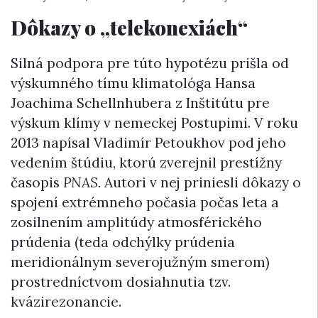
Dôkazy o „telekonexiách“
Silná podpora pre túto hypotézu prišla od
výskumného tímu klimatológa Hansa
Joachima Schellnhubera z Inštitútu pre
výskum klímy v nemeckej Postupimi. V roku
2013 napísal Vladimír Petoukhov pod jeho
vedením štúdiu, ktorú zverejnil prestížny
časopis
PNAS.
Autori v nej priniesli dôkazy o
spojení extrémneho počasia počas leta a
zosilnením amplitúdy atmosférického
prúdenia (teda odchýlky prúdenia
meridionálnym severojužným smerom)
prostredníctvom dosiahnutia tzv.
kvázirezonancie.