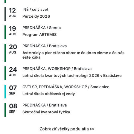
12
INÉ
/ celý svet
AUG
Perzeidy 2026
19
PREDNÁŠKA
/ Senec
AUG
Program ARTEMIS
20
PREDNÁŠKA
/ Bratislava
AUG
Asteroidy a planetárna obrana: čo dnes vieme a čo nás
ešte čaká
24
PREDNÁŠKA, WORKSHOP
/ Bratislava
AUG
Letná škola kvantových technológií 2026 v Bratislave
07
CVTI SR, PREDNÁŠKA, WORKSHOP
/ Smolenice
SEP
Letná škola občianskej vedy
08
PREDNÁŠKA
/ Bratislava
SEP
Skutočná kvantová fyzika
Zobraziť všetky podujatia >>