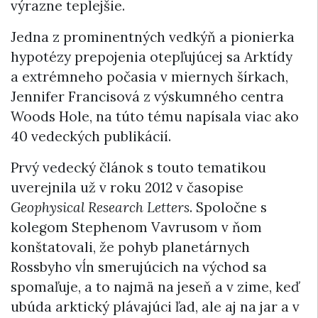
výrazne teplejšie.
Jedna z prominentných vedkýň a pionierka
hypotézy prepojenia otepľujúcej sa Arktídy
a extrémneho počasia v miernych šírkach,
Jennifer Francisová z výskumného centra
Woods Hole, na túto tému napísala viac ako
40 vedeckých publikácií.
Prvý vedecký článok s touto tematikou
uverejnila už v roku 2012 v časopise
Geophysical Research Letters
. Spoločne s
kolegom Stephenom Vavrusom v ňom
konštatovali, že pohyb planetárnych
Rossbyho vĺn smerujúcich na východ sa
spomaľuje, a to najmä na jeseň a v zime, keď
ubúda arktický plávajúci ľad, ale aj na jar a v