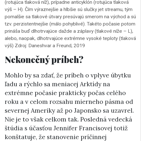
(rotujúca tlaková níž), prípadne anticyklón (rotujúca tlaková
výš – H). Čím výraznejšie a hlbšie sú slučky jet streamu, tým
pomalšie sa tlakové útvary presúvajú smerom na východ a sú
tzv. perzistentnejšie (málo pohyblivé). Takéto počasie potom
prináša buď dlhotrvajúce dažde a záplavy (tlakové níže – L),
alebo, naopak, dlhotrvajúce extrémne vysoké teploty (tlaková
výš) Zdroj: Daneshvar a Freund, 2019
Nekonečný príbeh?
Mohlo by sa zdať, že príbeh o vplyve úbytku
ľadu a rýchlo sa meniacej Arktídy na
extrémne počasie prakticky počas celého
roku a v celom rozsahu mierneho pásma od
severnej Ameriky až po Japonsko sa uzavrel.
Nie je to však celkom tak. Posledná vedecká
štúdia s účasťou Jennifer Francisovej totiž
konštatuje, že stanovenie príčinnej