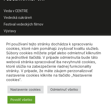
Veda v CENTRE
Vedecká cukráreň
Festival vedeckých filmov
Výstavy
Vedec roka SR
Pri používaní tejto stránky dochádza k spracovaniu
Týždeň vedy a techniky
cookies, ktoré nám pomáhajú zvyšovať kvalitu služieb.
Európska noc vedy
Súbory cookies môžete prijať alebo odmietnuť kliknutím
na jednotlivé tlačidlá. V prípade odmietnutia bude táto
Vedecká show
webová stránka spracovávať iba nevyhnuté cookies,
Konferencie / workshopy
ktoré slúžia na zabezpečenie riadnej funkcionality
stránky. V prípade, že máte záujem perzonalizovať
PUBLIKUJEME
nastavenie cookies kliknite na tlačidlo „Nastavenie
cookies“.
Nastavenie cookies
Odmietnuť všetko
Povoliť všetko