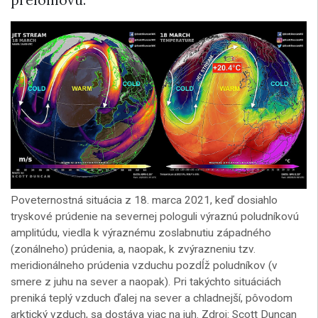
prelomovú.
Poveternostná situácia z 18. marca 2021, keď dosiahlo
tryskové prúdenie na severnej pologuli výraznú poludníkovú
amplitúdu, viedla k výraznému zoslabnutiu západného
(zonálneho) prúdenia, a, naopak, k zvýrazneniu tzv.
meridionálneho prúdenia vzduchu pozdĺž poludníkov (v
smere z juhu na sever a naopak). Pri takýchto situáciách
preniká teplý vzduch ďalej na sever a chladnejší, pôvodom
arktický vzduch, sa dostáva viac na juh. Zdroj: Scott Duncan