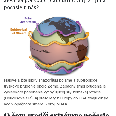
akým sa pohybujú planetárne vlny, a tým aj
počasie u nás?
Fialové a žlté šípky znázorňujú polárne a subtropické
tryskové prúdenie okolo Zeme. Západný smer prúdenia je
výsledkom pôsobenia vychyľujúcej sily zemskej rotácie
(Coriolisova sila). Aj preto lety z Európy do USA trvajú dlhšie
ako v opačnom smere. Zdroj: NOAA
O čom svedčí extrémne počasie