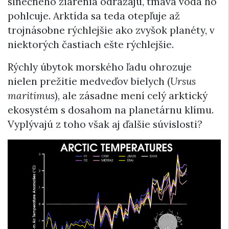
slnečného žiarenia odrážajú, tmavá voda ho
pohlcuje. Arktída sa teda otepľuje až
trojnásobne rýchlejšie ako zvyšok planéty, v
niektorých častiach ešte rýchlejšie.
Rýchly úbytok morského ľadu ohrozuje
nielen prežitie medveďov bielych (
Ursus
maritimus
), ale zásadne mení celý arktický
ekosystém s dosahom na planetárnu klímu.
Vyplývajú z toho však aj ďalšie súvislosti?