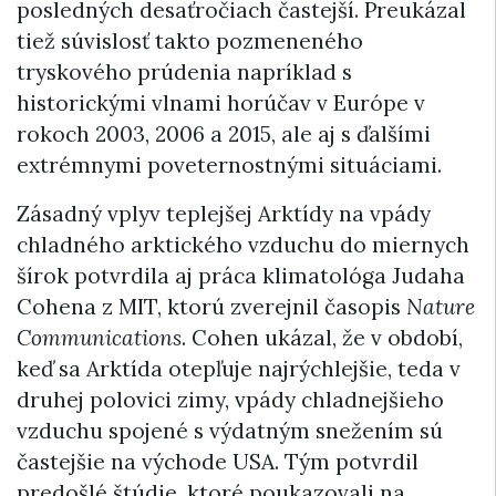
posledných desaťročiach častejší. Preukázal
tiež súvislosť takto pozmeneného
tryskového prúdenia napríklad s
historickými vlnami horúčav v Európe v
rokoch 2003, 2006 a 2015, ale aj s ďalšími
extrémnymi poveternostnými situáciami.
Zásadný vplyv teplejšej Arktídy na vpády
chladného arktického vzduchu do miernych
šírok potvrdila aj práca klimatológa Judaha
Cohena z MIT, ktorú zverejnil časopis
Nature
Communications
. Cohen ukázal, že v období,
keď sa Arktída otepľuje najrýchlejšie, teda v
druhej polovici zimy, vpády chladnejšieho
vzduchu spojené s výdatným snežením sú
častejšie na východe USA. Tým potvrdil
predošlé štúdie, ktoré poukazovali na