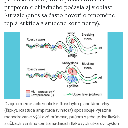
prepojenie chladného počasia aj v oblasti
Eurázie (dnes sa často hovorí o fenoméne
teplá Arktída a studené kontinenty).
Dvojrozmerné schematické Rossbyho planetárne vlny
(šípky). Rastúca amplitúda (vlnitosť) spôsobuje výrazné
meandrovanie výškové prúdenia, pričom v jeho jednotlivých
slučkách vzniknú centrá riadiacich tlakových útvarov, cyklón