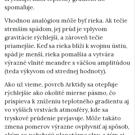
spomaľuje.
Vhodnou analógiou môže byť rieka. Ak tečie
strmším spádom, jej prúd je vplyvom
gravitácie rýchlejší, a zároveň tečie
priamejšie. Keď sa rieka blíži k svojmu ústiu,
spád je menší, rieka pomalšia a vytvára
výrazné vlnité meandre s väčšou amplitúdou
(teda výkyvom od strednej hodnoty).
Ako už vieme, povrch Arktídy sa otepľuje
rýchlejšie ako okolité mierne pásmo, čo
prispieva k zníženiu teplotného gradientu aj
vo vyšších vrstvách atmosféry, kde sa
tryskové prúdenie prejavuje. Môže takáto
zmena pomerov výrazne ovplyvniť aj spôsob,