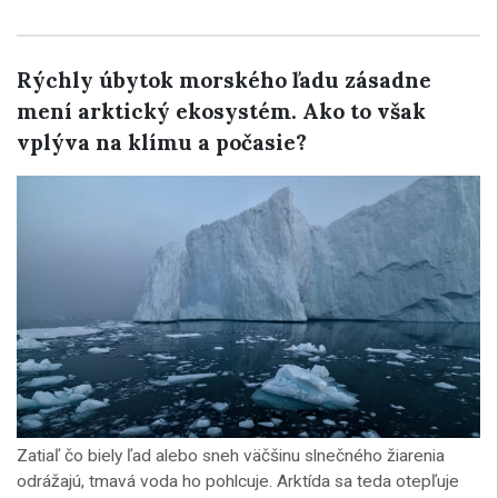
Rýchly úbytok morského ľadu zásadne
mení arktický ekosystém. Ako to však
vplýva na klímu a počasie?
Zatiaľ čo biely ľad alebo sneh väčšinu slnečného žiarenia
odrážajú, tmavá voda ho pohlcuje. Arktída sa teda otepľuje