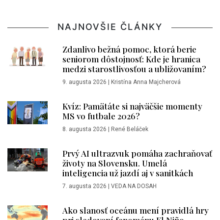
NAJNOVŠIE ČLÁNKY
Zdanlivo bežná pomoc, ktorá berie
seniorom dôstojnosť: Kde je hranica
medzi starostlivosťou a ubližovaním?
9. augusta 2026
|
Kristína Anna Majcherová
Kvíz: Pamätáte si najväčšie momenty
MS vo futbale 2026?
8. augusta 2026
|
René Beláček
Prvý AI ultrazvuk pomáha zachraňovať
životy na Slovensku. Umelá
inteligencia už jazdí aj v sanitkách
7. augusta 2026
|
VEDA NA DOSAH
Ako slanosť oceánu mení pravidlá hry