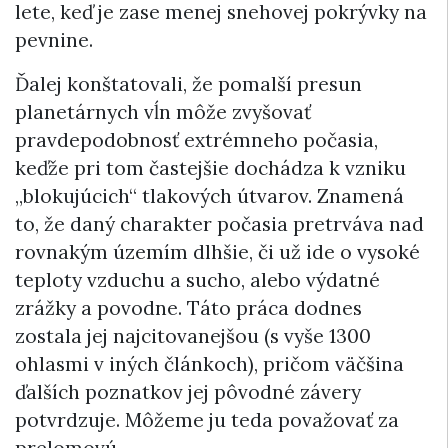
lete, keď je zase menej snehovej pokrývky na
pevnine.
Ďalej konštatovali, že pomalší presun
planetárnych vĺn môže zvyšovať
pravdepodobnosť extrémneho počasia,
keďže pri tom častejšie dochádza k vzniku
„blokujúcich“ tlakových útvarov. Znamená
to, že daný charakter počasia pretrváva nad
rovnakým územím dlhšie, či už ide o vysoké
teploty vzduchu a sucho, alebo výdatné
zrážky a povodne. Táto práca dodnes
zostala jej najcitovanejšou (s vyše 1300
ohlasmi v iných článkoch), pričom väčšina
ďalších poznatkov jej pôvodné závery
potvrdzuje. Môžeme ju teda považovať za