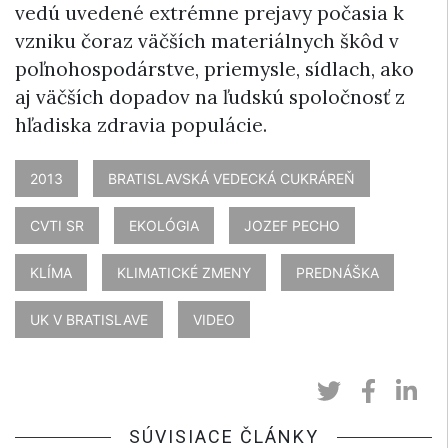
vedú uvedené extrémne prejavy počasia k
vzniku čoraz väčších materiálnych škôd v
poľnohospodárstve, priemysle, sídlach, ako
aj väčších dopadov na ľudskú spoločnosť z
hľadiska zdravia populácie.
2013
BRATISLAVSKÁ VEDECKÁ CUKRÁREŇ
CVTI SR
EKOLÓGIA
JOZEF PECHO
KLÍMA
KLIMATICKÉ ZMENY
PREDNÁŠKA
UK V BRATISLAVE
VIDEO
SÚVISIACE ČLÁNKY