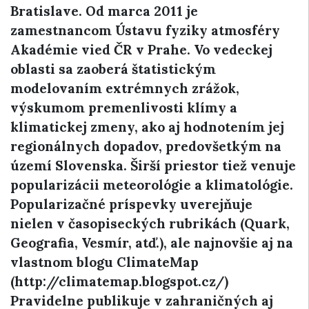
Bratislave. Od marca 2011 je
zamestnancom Ústavu fyziky atmosféry
Akadémie vied ČR v Prahe. Vo vedeckej
oblasti sa zaoberá štatistickým
modelovaním extrémnych zrážok,
výskumom premenlivosti klímy a
klimatickej zmeny, ako aj hodnotením jej
regionálnych dopadov, predovšetkým na
území Slovenska. Širší priestor tiež venuje
popularizácii meteorológie a klimatológie.
Popularizačné príspevky uverejňuje
nielen v časopiseckých rubrikách (Quark,
Geografia, Vesmír, atď.), ale najnovšie aj na
vlastnom blogu ClimateMap
(http://climatemap.blogspot.cz/)
Pravidelne publikuje v zahraničných aj