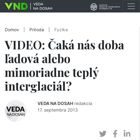
Domov
|
Príroda
|
Fyzika
VIDEO: Čaká nás doba
ľadová alebo
mimoriadne teplý
interglaciál?
VEDA NA DOSAH
redakcia
17. septembra 2013