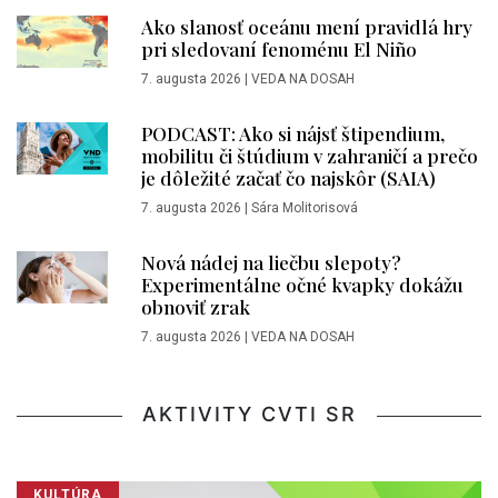
Ako slanosť oceánu mení pravidlá hry
pri sledovaní fenoménu El Niño
7. augusta 2026
|
VEDA NA DOSAH
PODCAST: Ako si nájsť štipendium,
mobilitu či štúdium v zahraničí a prečo
je dôležité začať čo najskôr (SAIA)
7. augusta 2026
|
Sára Molitorisová
Nová nádej na liečbu slepoty?
Experimentálne očné kvapky dokážu
obnoviť zrak
7. augusta 2026
|
VEDA NA DOSAH
AKTIVITY CVTI SR
KULTÚRA