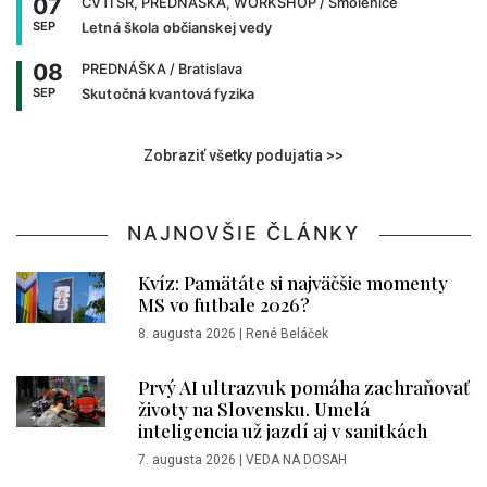
07
CVTI SR, PREDNÁŠKA, WORKSHOP
/ Smolenice
SEP
Letná škola občianskej vedy
08
PREDNÁŠKA
/ Bratislava
SEP
Skutočná kvantová fyzika
Zobraziť všetky podujatia >>
NAJNOVŠIE ČLÁNKY
Kvíz: Pamätáte si najväčšie momenty
MS vo futbale 2026?
8. augusta 2026
|
René Beláček
Prvý AI ultrazvuk pomáha zachraňovať
životy na Slovensku. Umelá
inteligencia už jazdí aj v sanitkách
7. augusta 2026
|
VEDA NA DOSAH