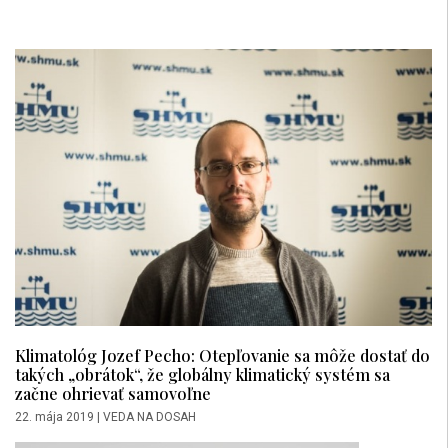
Klimatológ Jozef Pecho: Otepľovanie sa môže dostať do
takých „obrátok“, že globálny klimatický systém sa
začne ohrievať samovoľne
22. mája 2019
|
VEDA NA DOSAH