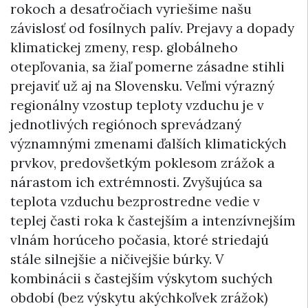
rokoch a desaťročiach vyriešime našu
závislosť od fosílnych palív. Prejavy a dopady
klimatickej zmeny, resp. globálneho
otepľovania, sa žiaľ pomerne zásadne stihli
prejaviť už aj na Slovensku. Veľmi výrazný
regionálny vzostup teploty vzduchu je v
jednotlivých regiónoch sprevádzaný
významnými zmenami ďalších klimatických
prvkov, predovšetkým poklesom zrážok a
nárastom ich extrémnosti. Zvyšujúca sa
teplota vzduchu bezprostredne vedie v
teplej časti roka k častejším a intenzívnejším
vlnám horúceho počasia, ktoré striedajú
stále silnejšie a ničivejšie búrky. V
kombinácii s častejším výskytom suchých
období (bez výskytu akýchkoľvek zrážok)