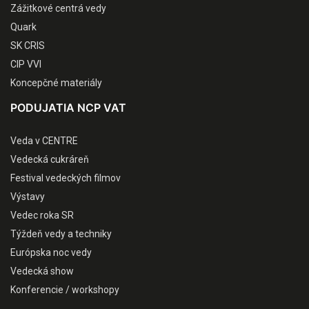
Zážitkové centrá vedy
Quark
SK CRIS
CIP VVI
Koncepčné materiály
PODUJATIA NCP VAT
Veda v CENTRE
Vedecká cukráreň
Festival vedeckých filmov
Výstavy
Vedec roka SR
Týždeň vedy a techniky
Európska noc vedy
Vedecká show
Konferencie / workshopy