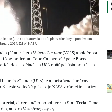
Alliance (ULA) odštartovala podľa plánu s lunárnym pristávacím
februára 2024. Zdroj: NASA
odľa plánu raketa
Vulcan Centaur
(VC2S) spoločnosti
C-41 kozmodrómu Cape Canaveral Space Force
atich desaťročiach sa USA opäť pokúsia pristáť na
Launch Alliance (ULA) je aj pristávací lunárny
rý nesie vedecké prístroje NASA v rámci iniciatívy
.
materiál, okrem iného popol tvorcu Star Treku Gena
arka, autora
Vesmírnej odysey
.