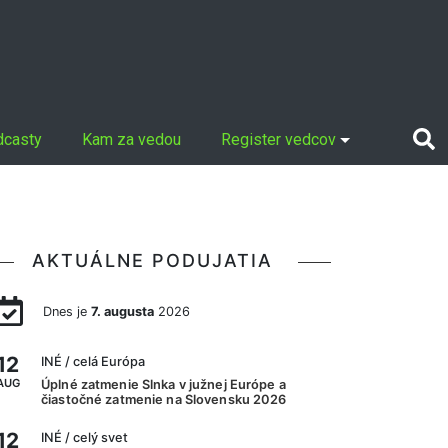
dcasty
Kam za vedou
Register vedcov
AKTUÁLNE PODUJATIA
Dnes je
7. augusta
2026
12
INÉ
/ celá Európa
AUG
Úplné zatmenie Slnka v južnej Európe a
čiastočné zatmenie na Slovensku 2026
12
INÉ
/ celý svet