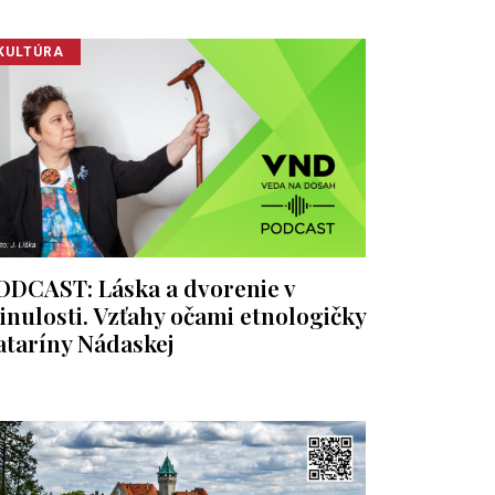
KULTÚRA
ODCAST: Láska a dvorenie v
inulosti. Vzťahy očami etnologičky
ataríny Nádaskej