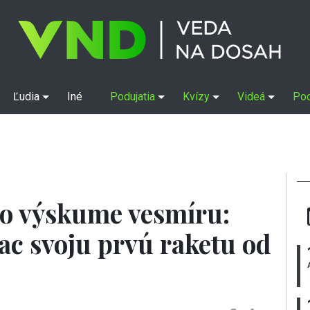
Ľudia
Iné
Podujatia
Kvízy
Videá
Po
 vo výskume vesmíru:
ac svoju prvú raketu od