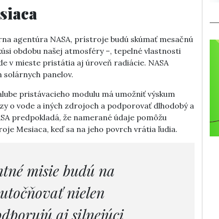
siaca
írna agentúra NASA, prístroje budú skúmať mesačnú
kúsi obdobu našej atmosféry –, tepelné vlastnosti
 v mieste pristátia aj úroveň radiácie. NASA
h solárnych panelov.
alube pristávacieho modulu má umožniť výskum
azy o vode a iných zdrojoch a podporovať dlhodobý a
ASA predpokladá, že namerané údaje pomôžu
roje Mesiaca, keď sa na jeho povrch vrátia ľudia.
ntné misie budú na
kutočňovať nielen
dporujú aj silnejúci