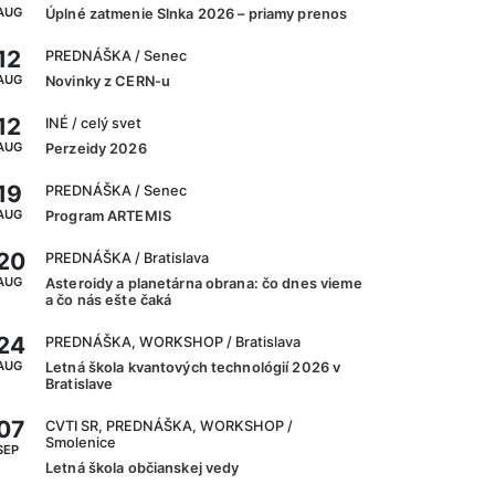
AUG
Úplné zatmenie Slnka 2026 – priamy prenos
12
PREDNÁŠKA
/ Senec
AUG
Novinky z CERN-u
12
INÉ
/ celý svet
AUG
Perzeidy 2026
19
PREDNÁŠKA
/ Senec
AUG
Program ARTEMIS
20
PREDNÁŠKA
/ Bratislava
AUG
Asteroidy a planetárna obrana: čo dnes vieme
a čo nás ešte čaká
24
PREDNÁŠKA, WORKSHOP
/ Bratislava
AUG
Letná škola kvantových technológií 2026 v
Bratislave
07
CVTI SR, PREDNÁŠKA, WORKSHOP
/
Smolenice
SEP
Letná škola občianskej vedy