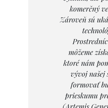
komerčný ve
Zároveň sú uká
technoló
Prostrední
môžeme získa
ktoré nám pom
vývoj našej 
formovať bu
prieskumu pre
(Artemis Gener