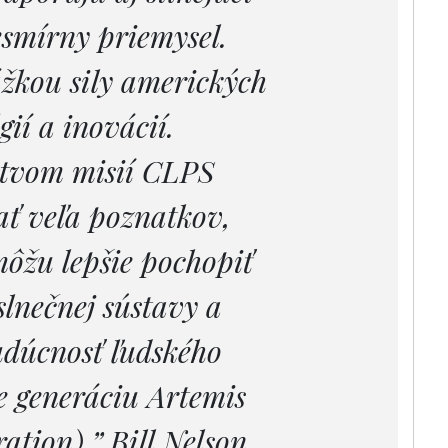
smírny priemysel.
žkou sily amerických
gií a inovácií.
ctvom misií CLPS
ť veľa poznatkov,
ôžu lepšie pochopiť
slnečnej sústavy a
dúcnosť ľudského
 generáciu Artemis
ation).” Bill Nelson,