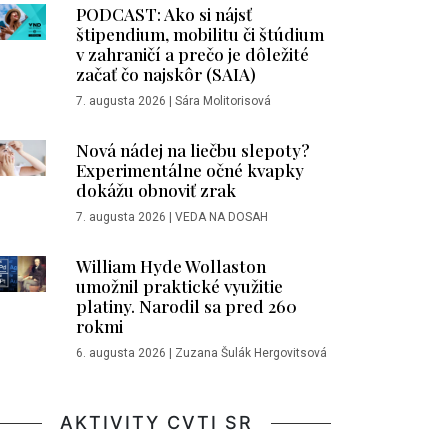
PODCAST: Ako si nájsť
štipendium, mobilitu či štúdium
v zahraničí a prečo je dôležité
začať čo najskôr (SAIA)
7. augusta 2026
|
Sára Molitorisová
Nová nádej na liečbu slepoty?
Experimentálne očné kvapky
dokážu obnoviť zrak
7. augusta 2026
|
VEDA NA DOSAH
William Hyde Wollaston
umožnil praktické využitie
platiny. Narodil sa pred 260
rokmi
6. augusta 2026
|
Zuzana Šulák Hergovitsová
AKTIVITY CVTI SR