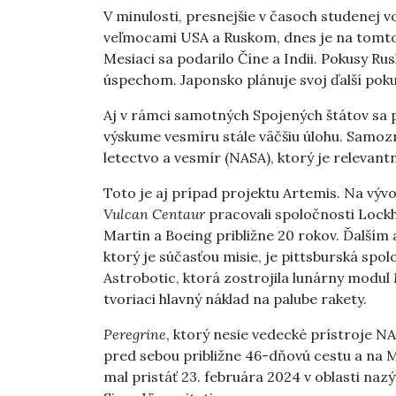
V minulosti, presnejšie v časoch studenej 
veľmocami USA a Ruskom, dnes je na tomto p
Mesiaci sa podarilo Číne a Indii. Pokusy Ru
úspechom. Japonsko plánuje svoj ďalší poku
Aj v rámci samotných Spojených štátov sa 
výskume vesmíru stále väčšiu úlohu. Samo
letectvo a vesmír (NASA), ktorý je releva
Toto je aj prípad projektu Artemis. Na vývo
Vulcan Centaur
pracovali spoločnosti Lock
Martin a Boeing približne 20 rokov. Ďalším
ktorý je súčasťou misie, je pittsburská spo
Astrobotic, ktorá zostrojila lunárny modul
tvoriaci hlavný náklad na palube rakety.
Peregrine
, ktorý nesie vedecké prístroje N
pred sebou približne 46-dňovú cestu a na M
mal pristáť 23. februára 2024 v oblasti naz