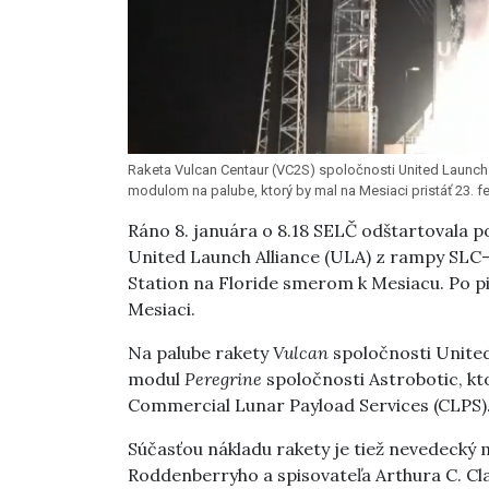
Raketa Vulcan Centaur (VC2S) spoločnosti United Launch 
modulom na palube, ktorý by mal na Mesiaci pristáť 23. 
Ráno 8. januára o 8.18 SELČ odštartovala p
United Launch Alliance (ULA) z rampy SL
Station na Floride smerom k Mesiacu. Po pi
Mesiaci.
Na palube rakety
Vulcan
spoločnosti United 
modul
Peregrine
spoločnosti Astrobotic, kto
Commercial Lunar Payload Services (CLPS)
Súčasťou nákladu rakety je tiež nevedecký 
Roddenberryho a spisovateľa Arthura C. Cl