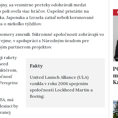
vojny, sa vesmírne preteky odohrávali medzi
oli oveľa viac hráčov. Úspešné pristátie na
ska, Japonska a Izraela zatiaľ neboli korunované
s o niekoľko týždňov.
pomery zmenili. Súkromné spoločnosti zohrávajú vo
zrejme, v spolupráci s Národným úradom pre
ntným partnerom projektov.
ji rakety
heed
Fakty
P
 aktérom,
m
ločnosť
United Launch Alliance (ULA)
K
Peregrine
vznikla v roku 2006 spojením
spoločností Lockheed Martin a
Boeing.
ASA, má
esiaci by
ývanej