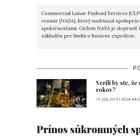
Commercial Lunar Payload Services (CLP
vesmír (NASA), ktorý nadviazal spoluprá
spoločnosťami. Cieľom NASA je dopraviť 
základňu pre budúce lunárne expedície.
P
Verili by ste, ž
rokov?
19. júla 2019
|
VEDA NA 
Prínos súkromných sp