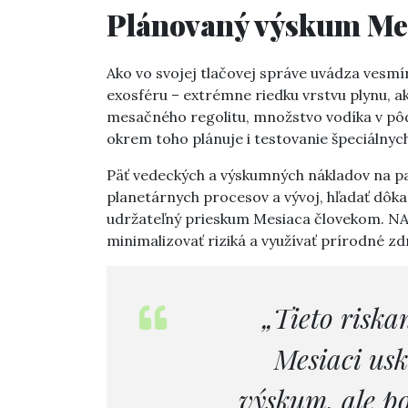
Plánovaný výskum Me
Ako vo svojej tlačovej správe uvádza vesm
exosféru – extrémne riedku vrstvu plynu, a
mesačného regolitu, množstvo vodíka v pôde
okrem toho plánuje i testovanie špeciálnyc
Päť vedeckých a výskumných nákladov na p
planetárnych procesov a vývoj, hľadať dôk
udržateľný prieskum Mesiaca človekom. N
minimalizovať riziká a využívať prírodné zd
„Tieto riska
Mesiaci us
výskum, ale po