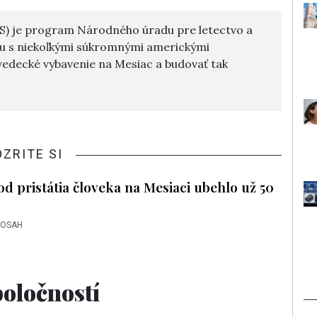
S) je program Národného úradu pre letectvo a
cu s niekoľkými súkromnými americkými
vedecké vybavenie na Mesiac a budovať tak
OZRITE SI
e od pristátia človeka na Mesiaci ubehlo už 50
DOSAH
oločností