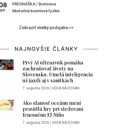
08
PREDNÁŠKA
/ Bratislava
SEP
Skutočná kvantová fyzika
Zobraziť všetky podujatia >>
NAJNOVŠIE ČLÁNKY
Prvý AI ultrazvuk pomáha
zachraňovať životy na
Slovensku. Umelá inteligencia
už jazdí aj v sanitkách
7. augusta 2026
|
VEDA NA DOSAH
Ako slanosť oceánu mení
pravidlá hry pri sledovaní
fenoménu El Niño
7. augusta 2026
|
VEDA NA DOSAH