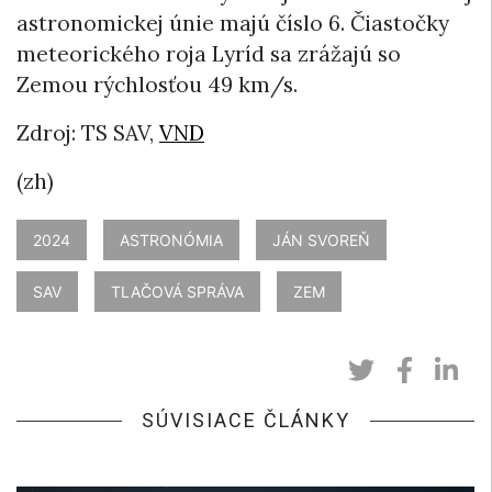
astronomickej únie majú číslo 6. Čiastočky
meteorického roja Lyríd sa zrážajú so
Zemou rýchlosťou 49 km/s.
Zdroj: TS SAV,
VND
(zh)
2024
ASTRONÓMIA
JÁN SVOREŇ
SAV
TLAČOVÁ SPRÁVA
ZEM
SÚVISIACE ČLÁNKY