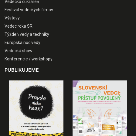
Vedecká cukráreň
Festival vedeckých filmov
Výstavy
Vedec roka SR
Týždeň vedy a techniky
Európska noc vedy
Vedecká show
Konferencie / workshopy
PUBLIKUJEME