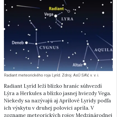
Radiant meteorického roja Lyríd. Zdroj: AsÚ SAV, v. v. i.
Radiant Lyríd leží blízko hraníc súhvezdí
Lýra a Herkules a blízko jasnej hviezdy Vega.
Niekedy sa nazývajú aj Aprílové Lyridy podľa
ich výskytu v druhej polovici apríla. V
zozname meteorických rojov Medzinárodnej