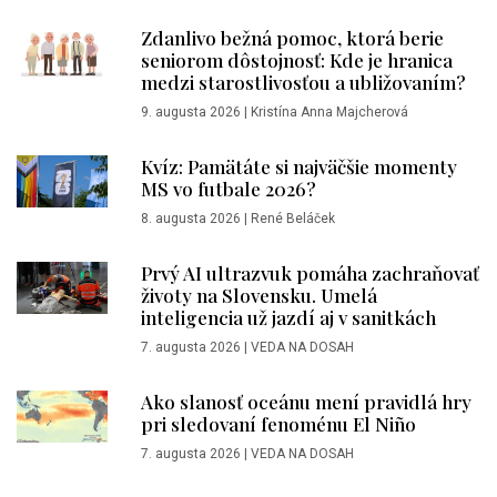
Zdanlivo bežná pomoc, ktorá berie
seniorom dôstojnosť: Kde je hranica
medzi starostlivosťou a ubližovaním?
9. augusta 2026
|
Kristína Anna Majcherová
Kvíz: Pamätáte si najväčšie momenty
MS vo futbale 2026?
8. augusta 2026
|
René Beláček
Prvý AI ultrazvuk pomáha zachraňovať
životy na Slovensku. Umelá
inteligencia už jazdí aj v sanitkách
7. augusta 2026
|
VEDA NA DOSAH
Ako slanosť oceánu mení pravidlá hry
pri sledovaní fenoménu El Niño
7. augusta 2026
|
VEDA NA DOSAH