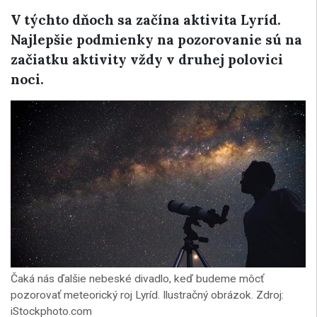
V týchto dňoch sa začína aktivita Lyríd.
Najlepšie podmienky na pozorovanie sú na
začiatku aktivity vždy v druhej polovici
noci.
Čaká nás ďalšie nebeské divadlo, keď budeme môcť
pozorovať meteorický roj Lyríd. Ilustračný obrázok. Zdroj:
iStockphoto.com