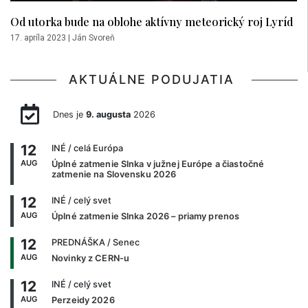
Od utorka bude na oblohe aktívny meteorický roj Lyríd
17. apríla 2023
|
Ján Svoreň
AKTUÁLNE PODUJATIA
Dnes je
9. augusta
2026
12
INÉ
/ celá Európa
AUG
Úplné zatmenie Slnka v južnej Európe a čiastočné
zatmenie na Slovensku 2026
12
INÉ
/ celý svet
AUG
Úplné zatmenie Slnka 2026 – priamy prenos
12
PREDNÁŠKA
/ Senec
AUG
Novinky z CERN-u
12
INÉ
/ celý svet
AUG
Perzeidy 2026