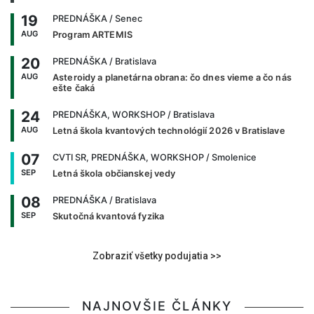
19
PREDNÁŠKA
/ Senec
AUG
Program ARTEMIS
20
PREDNÁŠKA
/ Bratislava
AUG
Asteroidy a planetárna obrana: čo dnes vieme a čo nás
ešte čaká
24
PREDNÁŠKA, WORKSHOP
/ Bratislava
AUG
Letná škola kvantových technológií 2026 v Bratislave
07
CVTI SR, PREDNÁŠKA, WORKSHOP
/ Smolenice
SEP
Letná škola občianskej vedy
08
PREDNÁŠKA
/ Bratislava
SEP
Skutočná kvantová fyzika
Zobraziť všetky podujatia >>
NAJNOVŠIE ČLÁNKY