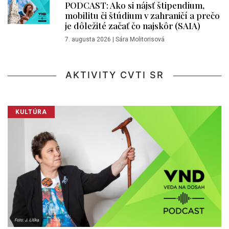
PODCAST: Ako si nájsť štipendium,
mobilitu či štúdium v zahraničí a prečo
je dôležité začať čo najskôr (SAIA)
7. augusta 2026
|
Sára Molitorisová
AKTIVITY CVTI SR
KULTÚRA