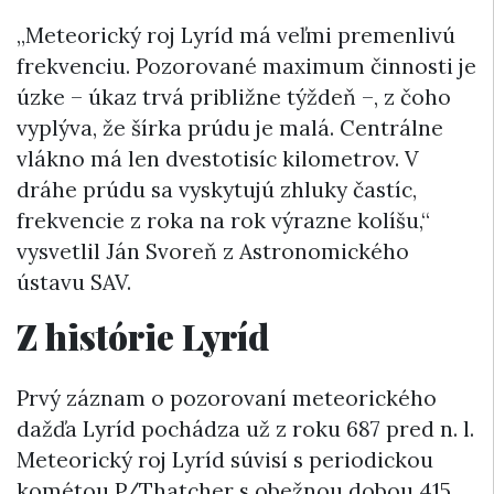
„Meteorický roj Lyríd má veľmi premenlivú
frekvenciu. Pozorované maximum činnosti je
úzke – úkaz trvá približne týždeň –, z čoho
vyplýva, že šírka prúdu je malá. Centrálne
vlákno má len dvestotisíc kilometrov. V
dráhe prúdu sa vyskytujú zhluky častíc,
frekvencie z roka na rok výrazne kolíšu,“
vysvetlil Ján Svoreň z Astronomického
ústavu SAV.
Z histórie Lyríd
Prvý záznam o pozorovaní meteorického
dažďa Lyríd pochádza už z roku 687 pred n. l.
Meteorický roj Lyríd súvisí s periodickou
kométou P/Thatcher s obežnou dobou 415