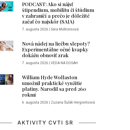
PODCAST: Ako si nájsť
štipendium, mobilitu či štúdium
v zahraničí a prečo je dôležité
začať čo najskôr (SAIA)
7. augusta 2026
|
Sára Molitorisová
Nová nádej na liečbu slepoty?
Experimentálne očné kvapky
dokážu obnoviť zrak
7. augusta 2026
|
VEDA NA DOSAH
William Hyde Wollaston
umožnil praktické využitie
platiny. Narodil sa pred 260
rokmi
6. augusta 2026
|
Zuzana Šulák Hergovitsová
AKTIVITY CVTI SR