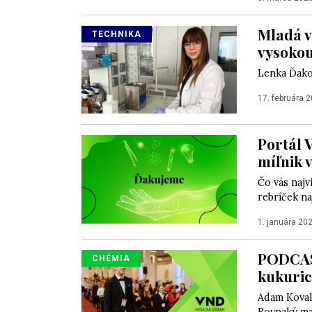
Mladá v
TECHNIKA
vysokou
Lenka Ďako
17. februára 
Portál 
míľnik 
Čo vás najv
rebríček na
1. januára 20
PODCAST
CHÉMIA
kukuric
Adam Koval