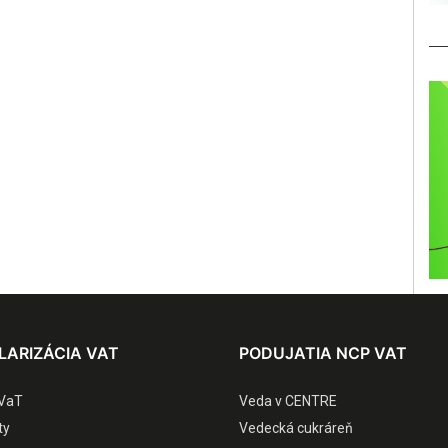
LARIZÁCIA VAT
PODUJATIA NCP VAT
VaT
Veda v CENTRE
ty
Vedecká cukráreň