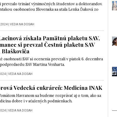
i prevzalo trinásť výnimočných študentov a doktorandov.
tskou osobnosťou Slovenska sa stala Lenka Ďaková zo
 2024
|
VEDA NA DOSAH
Lacinová získala Pamätnú plaketu SAV,
manec si prevzal Čestnú plaketu SAV
 Blaškoviča
 osobnosti SAV si ocenenia prevzali v piatok 6. decembra
 podpredsedu SAV Martina Venharta.
2024
|
VEDA NA DOSAH
rová Vedecká cukráreň: Medicína INAK
Tomášom Havranom sa budeme rozprávať aj o tom, ako sa
edicína dobre i v sťažených podmienkach.
2024
|
VEDA NA DOSAH