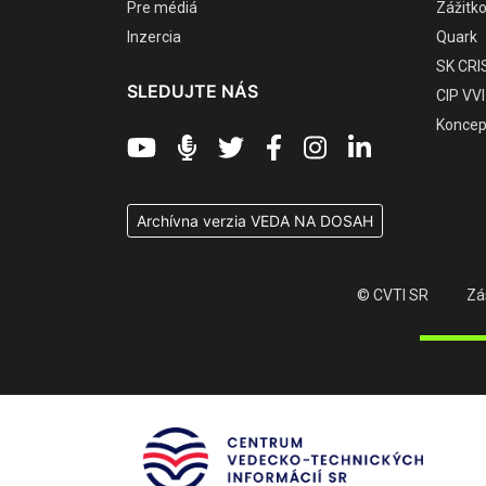
Pre médiá
Zážitk
Inzercia
Quark
SK CRI
SLEDUJTE NÁS
CIP VVI
Koncep
Archívna verzia VEDA NA DOSAH
© CVTI SR
Zá