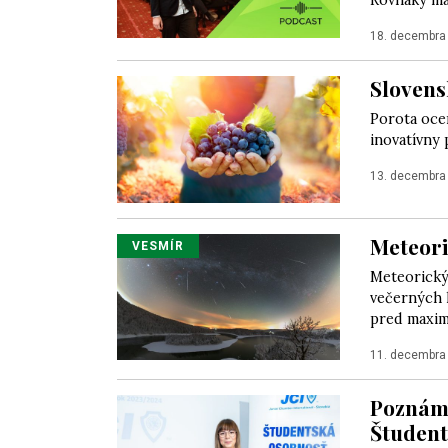
Rovnaký mat
18. decembra
Slovens
Porota ocen
inovatívny 
13. decembra
Meteori
VESMÍR
Meteorický
večerných 
pred maximo
11. decembra
Poznáme
Študent