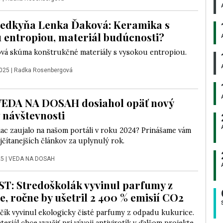
edkyňa Lenka Ďaková: Keramika s
 entropiou, materiál budúcnosti?
vá skúma konštrukčné materiály s vysokou entropiou.
2025
|
Radka Rosenbergová
VEDA NA DOSAH dosiahol opäť nový
v návštevnosti
iac zaujalo na našom portáli v roku 2024? Prinášame vám
jčítanejších článkov za uplynulý rok.
25
|
VEDA NA DOSAH
: Stredoškolák vyvinul parfumy z
e, ročne by ušetril 2 400 % emisií CO2
čík vyvinul ekologicky čisté parfumy z odpadu kukurice.