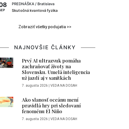
08
PREDNÁŠKA
/ Bratislava
SEP
Skutočná kvantová fyzika
Zobraziť všetky podujatia >>
NAJNOVŠIE ČLÁNKY
Prvý AI ultrazvuk pomáha
zachraňovať životy na
Slovensku. Umelá inteligencia
už jazdí aj v sanitkách
7. augusta 2026
|
VEDA NA DOSAH
Ako slanosť oceánu mení
pravidlá hry pri sledovaní
fenoménu El Niño
7. augusta 2026
|
VEDA NA DOSAH