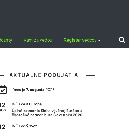
dcasty
Kam za vedou
Register vedcov
AKTUÁLNE PODUJATIA
Dnes je
7. augusta
2026
12
INÉ
/ celá Európa
AUG
Úplné zatmenie Slnka v južnej Európe a
čiastočné zatmenie na Slovensku 2026
12
INÉ
/ celý svet