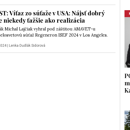
: Víťaz zo súťaže v USA: Nájsť dobrý
e niekedy ťažšie ako realizácia
ák Michal Lajčiak vyhral pod záštitou AMAVET-u
celosvetovú súťaž Regeneron ISEF 2024 v Los Angeles.
2024
|
Lenka Dudlák Sidorová
P
m
K