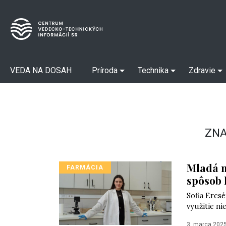
VEDA NA DOSAH
Príroda
Technika
Zdravie
ZN
Mladá n
FARMÁCIA
spôsob 
Sofia Ercsé
využitie ni
3. marca 202