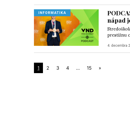
PODCAST
INFORMATIKA
nápad j
Stredoškol
prestížnu 
4. decembra 
1
2
3
4
…
15
»