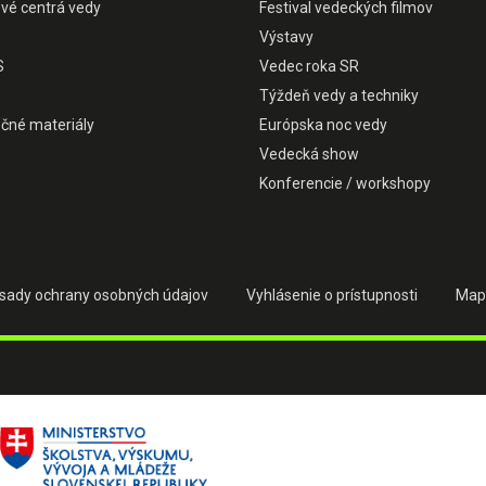
ové centrá vedy
Festival vedeckých filmov
Výstavy
S
Vedec roka SR
Týždeň vedy a techniky
čné materiály
Európska noc vedy
Vedecká show
Konferencie / workshopy
sady ochrany osobných údajov
Vyhlásenie o prístupnosti
Map