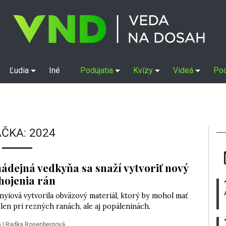
Ľudia
Iné
Podujatia
Kvízy
Videá
Po
AČKA:
2024
ádejná vedkyňa sa snaží vytvoriť nový
hojenia rán
nyiová vytvorila obväzový materiál, ktorý by mohol mať
elen pri rezných ranách, ale aj popáleninách.
5
|
Radka Rosenbergová