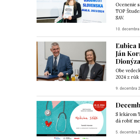
Ocenenie s
TOP Študen
SAV.
10. decembra
Ľubica 
Ján Kor
Dionýza
Obe vedecké
2024 z rúk
9. decembra 
Decemb
S lekárom 
dá robiť m
5. decembra 