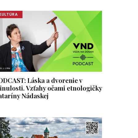
KULTÚRA
ODCAST: Láska a dvorenie v
inulosti. Vzťahy očami etnologičky
ataríny Nádaskej