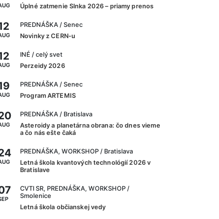
AUG
Úplné zatmenie Slnka 2026 – priamy prenos
12
PREDNÁŠKA
/ Senec
AUG
Novinky z CERN-u
12
INÉ
/ celý svet
AUG
Perzeidy 2026
19
PREDNÁŠKA
/ Senec
AUG
Program ARTEMIS
20
PREDNÁŠKA
/ Bratislava
AUG
Asteroidy a planetárna obrana: čo dnes vieme
a čo nás ešte čaká
24
PREDNÁŠKA, WORKSHOP
/ Bratislava
AUG
Letná škola kvantových technológií 2026 v
Bratislave
07
CVTI SR, PREDNÁŠKA, WORKSHOP
/
Smolenice
SEP
Letná škola občianskej vedy