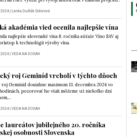
eriál chce využiť pri vývoji antivirotík v ďalšom projekte.
 2024
|
Lenka Dudlák Sidorová
ká akadémia vied ocenila najlepšie vína
ila najlepšie slovenské vína 8. ročníka súťaže Víno SAV aj
prístup k technológii výroby vína.
 2024
|
VEDA NA DOSAH
cký roj Geminíd vrcholí v týchto dňoch
 roj Geminíd dosiahne maximum 13. decembra 2024 vo
hodinách, pozorovať ho však môžeme už niekoľko dní
m,...
 2024
|
VEDA NA DOSAH
 laureátov jubilejného 20. ročníka
skej osobnosti Slovenska