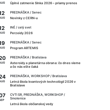
AUG
Úplné zatmenie Slnka 2026 – priamy prenos
12
PREDNÁŠKA
/ Senec
AUG
Novinky z CERN-u
12
INÉ
/ celý svet
AUG
Perzeidy 2026
19
PREDNÁŠKA
/ Senec
AUG
Program ARTEMIS
20
PREDNÁŠKA
/ Bratislava
AUG
Asteroidy a planetárna obrana: čo dnes vieme
a čo nás ešte čaká
24
PREDNÁŠKA, WORKSHOP
/ Bratislava
AUG
Letná škola kvantových technológií 2026 v
Bratislave
07
CVTI SR, PREDNÁŠKA, WORKSHOP
/
Smolenice
SEP
Letná škola občianskej vedy