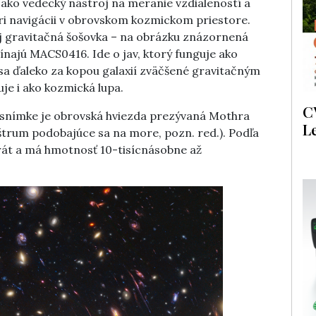
aj ako vedecký nástroj na meranie vzdialeností a
i navigácii v obrovskom kozmickom priestore.
aj gravitačná šošovka – na obrázku znázornená
ínajú MACS0416. Ide o jav, ktorý funguje ako
sa ďaleko za kopou galaxií zväčšené gravitačným
e i ako kozmická lupa.
C
 snímke je obrovská hviezda prezývaná Mothra
L
štrum podobajúce sa na more, pozn. red.). Podľa
át a má hmotnosť 10-tisícnásobne až