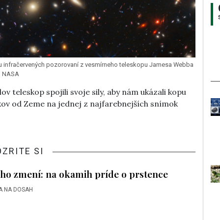
u infračervených pozorovaní z vesmírneho teleskopu Jamesa Webba
j: NASA
 teleskop spojili svoje sily, aby nám ukázali kopu
rokov od Zeme na jednej z najfarebnejších snímok
OZRITE SI
lho zmení: na okamih príde o prstence
A NA DOSAH