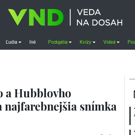
Ľudia
Iné
Podujatia
Kvízy
Videá
Po
o a Hubblovho
a najfarebnejšia snímka