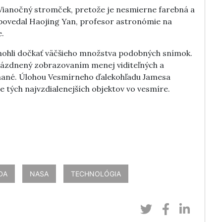
ianočný stromček, pretože je nesmierne farebná a
“ povedal Haojing Yan, profesor astronómie na
e.
mohli dočkať väčšieho množstva podobných snímok.
rázdnený zobrazovaním menej viditeľných a
enané. Úlohou Vesmírneho ďalekohľadu Jamesa
 tých najvzdialenejších objektov vo vesmíre.
DA
NASA
TECHNOLÓGIA