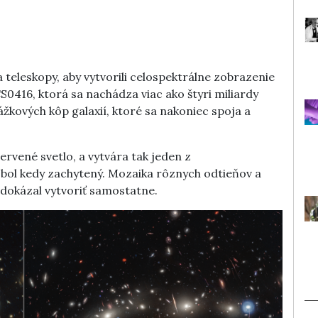
a teleskopy, aby vytvorili celospektrálne zobrazenie
0416, ktorá sa nachádza viac ako štyri miliardy
žkových kôp galaxií, ktoré sa nakoniec spoja a
ervené svetlo, a vytvára tak jeden z
 bol kedy zachytený. Mozaika rôznych odtieňov a
nedokázal vytvoriť samostatne.