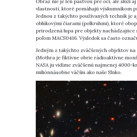
Obraz nie je len pastvou pre oči, ale slúži 
vlastností, ktoré pomáhajú výskumníkom pr
Jednou z takýchto používaných techník je 
oblúkovými čiarami (polkruhmi), ktoré obop
prirodzená lupa pre objekty nachádzajúce 
poľom MACS0416. Výsledok sa často označuj
Jedným z takýchto zväčšených objektov na
(Mothra je fiktívne obrie rádioaktívne mon
NASA ju vidíme zväčšenú najmenej 4000-kr
miliónnásobne väčšiu ako naše Slnko.