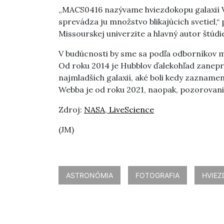
„MACS0416 nazývame hviezdokopu galaxií V
sprevádza ju množstvo blikajúcich svetiel,
Missourskej univerzite a hlavný autor štúdi
V budúcnosti by sme sa podľa odborníkov 
Od roku 2014 je Hubblov ďalekohľad zanep
najmladších galaxií, aké boli kedy zaznam
Webba je od roku 2021, naopak, pozorovanie
Zdroj:
NASA
,
LiveScience
(JM)
ASTRONÓMIA
FOTOGRAFIA
HVIEZ