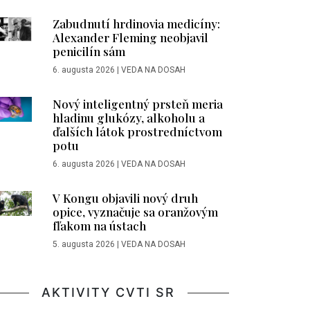
Zabudnutí hrdinovia medicíny:
Alexander Fleming neobjavil
penicilín sám
6. augusta 2026
|
VEDA NA DOSAH
Nový inteligentný prsteň meria
hladinu glukózy, alkoholu a
ďalších látok prostredníctvom
potu
6. augusta 2026
|
VEDA NA DOSAH
V Kongu objavili nový druh
opice, vyznačuje sa oranžovým
fľakom na ústach
5. augusta 2026
|
VEDA NA DOSAH
AKTIVITY CVTI SR