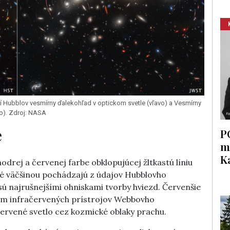
í Hubblov vesmírny ďalekohľad v optickom svetle (vľavo) a Vesmírny
o). Zdroj: NASA
e
P
m
K
drej a červenej farbe obklopujúcej žltkastú líniu
oré väčšinou pochádzajú z údajov Hubblovho
 sú najrušnejšími ohniskami tvorby hviezd. Červenšie
ielom infračervených prístrojov Webbovho
červené svetlo cez kozmické oblaky prachu.