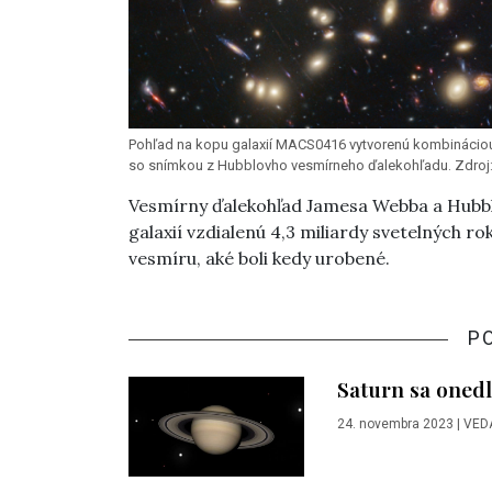
Pohľad na kopu galaxií MACS0416 vytvorenú kombinácio
so snímkou z Hubblovho vesmírneho ďalekohľadu. Zdro
Vesmírny ďalekohľad Jamesa Webba a Hubblov
galaxií vzdialenú 4,3 miliardy svetelných 
vesmíru, aké boli kedy urobené.
P
Saturn sa oned
24. novembra 2023
|
VED