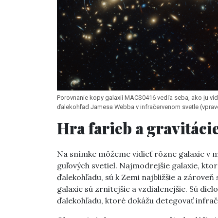
Porovnanie kopy galaxií MACS0416 vedľa seba, ako ju vid
ďalekohľad Jamesa Webba v infračervenom svetle (vprav
Hra farieb a gravitáci
Na snímke môžeme vidieť rôzne galaxie v mo
guľových svetiel. Najmodrejšie galaxie, kt
ďalekohľadu, sú k Zemi najbližšie a zároveň
galaxie sú zrnitejšie a vzdialenejšie. Sú d
ďalekohľadu, ktoré dokážu detegovať infra