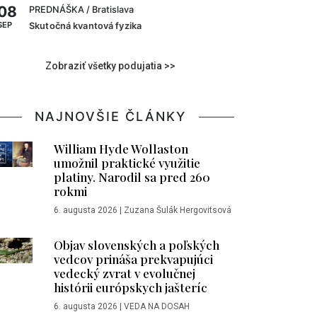
08
PREDNÁŠKA
/ Bratislava
SEP
Skutočná kvantová fyzika
Zobraziť všetky podujatia >>
NAJNOVŠIE ČLÁNKY
William Hyde Wollaston
umožnil praktické využitie
platiny. Narodil sa pred 260
rokmi
6. augusta 2026
|
Zuzana Šulák Hergovitsová
Objav slovenských a poľských
vedcov prináša prekvapujúci
vedecký zvrat v evolučnej
histórii európskych jašteríc
6. augusta 2026
|
VEDA NA DOSAH