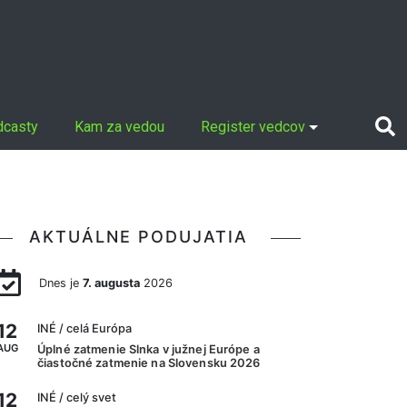
dcasty
Kam za vedou
Register vedcov
AKTUÁLNE PODUJATIA
Dnes je
7. augusta
2026
12
INÉ
/ celá Európa
AUG
Úplné zatmenie Slnka v južnej Európe a
čiastočné zatmenie na Slovensku 2026
12
INÉ
/ celý svet