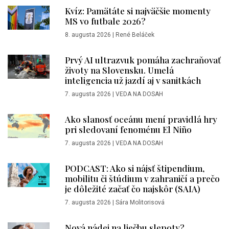
Kvíz: Pamätáte si najväčšie momenty
MS vo futbale 2026?
8. augusta 2026
|
René Beláček
Prvý AI ultrazvuk pomáha zachraňovať
životy na Slovensku. Umelá
inteligencia už jazdí aj v sanitkách
7. augusta 2026
|
VEDA NA DOSAH
Ako slanosť oceánu mení pravidlá hry
pri sledovaní fenoménu El Niño
7. augusta 2026
|
VEDA NA DOSAH
PODCAST: Ako si nájsť štipendium,
mobilitu či štúdium v zahraničí a prečo
je dôležité začať čo najskôr (SAIA)
7. augusta 2026
|
Sára Molitorisová
Nová nádej na liečbu slepoty?