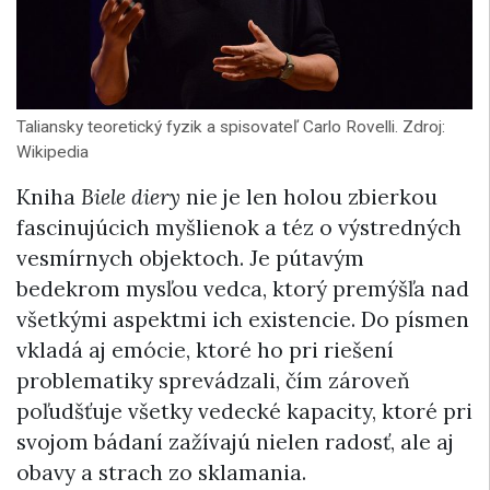
Taliansky teoretický fyzik a spisovateľ Carlo Rovelli. Zdroj:
Wikipedia
Kniha
Biele diery
nie je len holou zbierkou
fascinujúcich myšlienok a téz o výstredných
vesmírnych objektoch. Je pútavým
bedekrom mysľou vedca, ktorý premýšľa nad
všetkými aspektmi ich existencie. Do písmen
vkladá aj emócie, ktoré ho pri riešení
problematiky sprevádzali, čím zároveň
poľudšťuje všetky vedecké kapacity, ktoré pri
svojom bádaní zažívajú nielen radosť, ale aj
obavy a strach zo sklamania.