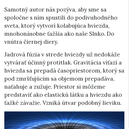
Samotný autor nás pozýva, aby sme sa
spoločne s ním spustili do podivuhodného
sveta, ktorý vytvorí kolabujúca hviezda,
mnohonásobne ťažšia ako naše Slnko. Do
vnútra čiernej diery.
Jadrová fúzia v strede hviezdy už nedokáže
vytvárať účinný protitlak. Gravitácia víťazí a
hviezda sa prepadá časopriestorom, ktorý sa
pod zmršťujúcim sa objemom prepadáva,
naťahuje a zužuje. Priestor si môžeme
predstaviť ako elastickú látku a hviezdu ako
ťažké závažie. Vzniká útvar podobný lieviku.