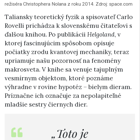
režiséra Christophera Nolana z roku 2014. Zdroj: space.com
Taliansky teoretický fyzik a spisovateľ Carlo
Rovelli prichádza k slovenskému čitateľovi s
ďalšou knihou. Po publikácii
Helgoland
, v
ktorej fascinujúcim spôsobom opisuje
počiatky zrodu kvantovej mechaniky, teraz
upriamuje našu pozornosť na fenomény
makrosveta. V knihe sa venuje tajuplným
vesmírnym objektom, ktoré poznáme
výhradne v rovine hypotéz – bielym dieram.
Príznačne ich označuje za nepolapiteľné
mladšie sestry čiernych dier.
„Toto je