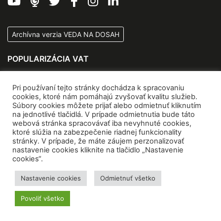
Archívna verzia VEDA NA DOSAH
POPULARIZÁCIA VAT
O NCP VaT
Pri používaní tejto stránky dochádza k spracovaniu
Kontakty
cookies, ktoré nám pomáhajú zvyšovať kvalitu služieb.
Súbory cookies môžete prijať alebo odmietnuť kliknutím
Zážitkové centrá vedy
na jednotlivé tlačidlá. V prípade odmietnutia bude táto
Quark
webová stránka spracovávať iba nevyhnuté cookies,
ktoré slúžia na zabezpečenie riadnej funkcionality
SK CRIS
stránky. V prípade, že máte záujem perzonalizovať
CIP VVI
nastavenie cookies kliknite na tlačidlo „Nastavenie
cookies“.
Koncepčné materiály
Nastavenie cookies
Odmietnuť všetko
PODUJATIA NCP VAT
Povoliť všetko
Veda v CENTRE
Vedecká cukráreň