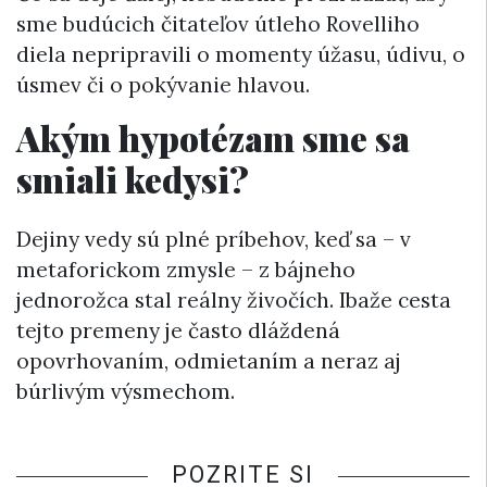
sme budúcich čitateľov útleho Rovelliho
diela nepripravili o momenty úžasu, údivu, o
úsmev či o pokývanie hlavou.
Akým hypotézam sme sa
smiali kedysi?
Dejiny vedy sú plné príbehov, keď sa –⁠⁠⁠⁠⁠ v
metaforickom zmysle –⁠⁠⁠⁠⁠ z bájneho
jednorožca stal reálny živočích. Ibaže cesta
tejto premeny je často dláždená
opovrhovaním, odmietaním a neraz aj
búrlivým výsmechom.
POZRITE SI