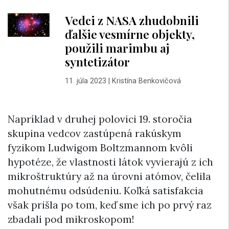
Vedci z NASA zhudobnili
ďalšie vesmírne objekty,
použili marimbu aj
syntetizátor
11. júla 2023
|
Kristína Benkovičová
Napríklad v druhej polovici 19. storočia
skupina vedcov zastúpená rakúskym
fyzikom Ludwigom Boltzmannom kvôli
hypotéze, že vlastnosti látok vyvierajú z ich
mikroštruktúry až na úrovni atómov, čelila
mohutnému odsúdeniu. Koľká satisfakcia
však prišla po tom, keď sme ich po prvý raz
zbadali pod mikroskopom!