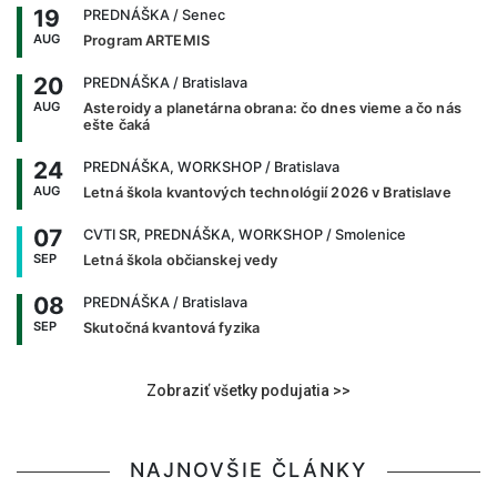
19
PREDNÁŠKA
/ Senec
AUG
Program ARTEMIS
20
PREDNÁŠKA
/ Bratislava
AUG
Asteroidy a planetárna obrana: čo dnes vieme a čo nás
ešte čaká
24
PREDNÁŠKA, WORKSHOP
/ Bratislava
AUG
Letná škola kvantových technológií 2026 v Bratislave
07
CVTI SR, PREDNÁŠKA, WORKSHOP
/ Smolenice
SEP
Letná škola občianskej vedy
08
PREDNÁŠKA
/ Bratislava
SEP
Skutočná kvantová fyzika
Zobraziť všetky podujatia >>
NAJNOVŠIE ČLÁNKY