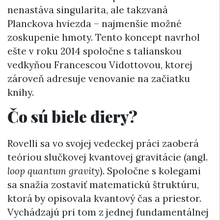
nenastáva singularita, ale takzvaná
Planckova hviezda – najmenšie možné
zoskupenie hmoty. Tento koncept navrhol
ešte v roku 2014 spoločne s talianskou
vedkyňou Francescou Vidottovou, ktorej
zároveň adresuje venovanie na začiatku
knihy.
Čo sú biele diery?
Rovelli sa vo svojej vedeckej práci zaoberá
teóriou slučkovej kvantovej gravitácie (angl.
loop quantum gravity
). Spoločne s kolegami
sa snažia zostaviť matematickú štruktúru,
ktorá by opisovala kvantový čas a priestor.
Vychádzajú pri tom z jednej fundamentálnej