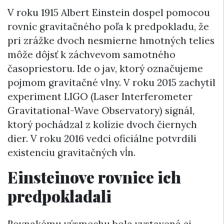
V roku 1915 Albert Einstein dospel pomocou
rovníc gravitačného poľa k predpokladu, že
pri zrážke dvoch nesmierne hmotných telies
môže dôjsť k záchvevom samotného
časopriestoru. Ide o jav, ktorý označujeme
pojmom gravitačné vlny. V roku 2015 zachytil
experiment LIGO (Laser Interferometer
Gravitational-Wave Observatory) signál,
ktorý pochádzal z kolízie dvoch čiernych
dier. V roku 2016 vedci oficiálne potvrdili
existenciu gravitačných vĺn.
Einsteinove rovnice ich
predpokladali
Rovnakému výsmechu bola vystavená aj