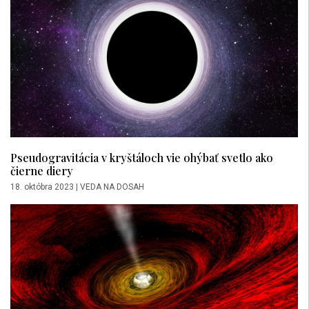
Pseudogravitácia v kryštáloch vie ohýbať svetlo ako
čierne diery
18. októbra 2023
|
VEDA NA DOSAH