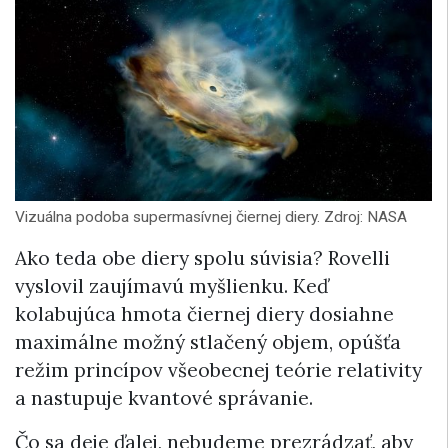
Vizuálna podoba supermasívnej čiernej diery. Zdroj: NASA
Ako teda obe diery spolu súvisia? Rovelli
vyslovil zaujímavú myšlienku. Keď
kolabujúca hmota čiernej diery dosiahne
maximálne možný stlačený objem, opúšťa
režim princípov všeobecnej teórie relativity
a nastupuje kvantové správanie.
Čo sa deje ďalej, nebudeme prezrádzať, aby