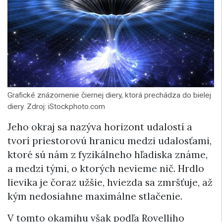
Grafické znázornenie čiernej diery, ktorá prechádza do bielej
diery. Zdroj: iStockphoto.com
Jeho okraj sa nazýva horizont udalostí a
tvorí priestorovú hranicu medzi udalosťami,
ktoré sú nám z fyzikálneho hľadiska známe,
a medzi tými, o ktorých nevieme nič. Hrdlo
lievika je čoraz užšie, hviezda sa zmršťuje, až
kým nedosiahne maximálne stlačenie.
V tomto okamihu však podľa Rovelliho