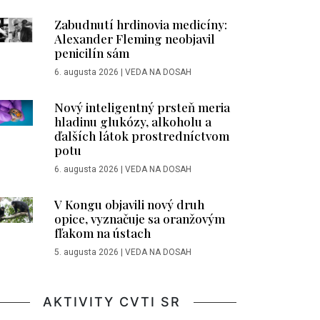
Zabudnutí hrdinovia medicíny:
Alexander Fleming neobjavil
penicilín sám
6. augusta 2026
|
VEDA NA DOSAH
Nový inteligentný prsteň meria
hladinu glukózy, alkoholu a
ďalších látok prostredníctvom
potu
6. augusta 2026
|
VEDA NA DOSAH
V Kongu objavili nový druh
opice, vyznačuje sa oranžovým
fľakom na ústach
5. augusta 2026
|
VEDA NA DOSAH
AKTIVITY CVTI SR