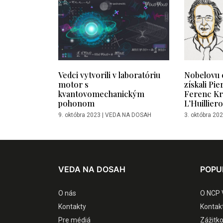
Vedci vytvorili v laboratóriu
Nobelovu 
motor s
získali Pie
kvantovomechanickým
Ferenc Kr
pohonom
L’Huillier
9. októbra 2023
|
VEDA NA DOSAH
3. októbra 20
VEDA NA DOSAH
POPU
O nás
O NCP 
Kontakty
Kontak
Pre médiá
Zážitk