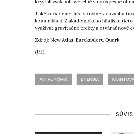
kryštáli však boli svetelné vlny úspešne oh
Takéto riadenie lúča v rovine v rozsahu te
komunikácii. Z akademického hľadiska tieto 
využívať gravitačné efekty a otvárať nové ce
Zdroj:
New Atlas
,
EurekaAlert
,
Quark
(JM)
ASTRONÓMIA
ENERGIA
KVANTOVÁ
SÚVIS