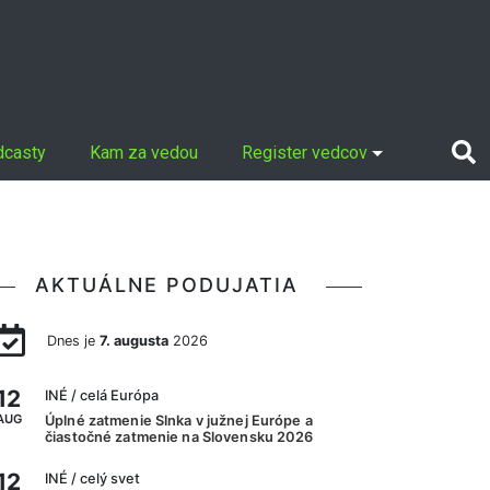
dcasty
Kam za vedou
Register vedcov
AKTUÁLNE PODUJATIA
Dnes je
7. augusta
2026
12
INÉ
/ celá Európa
AUG
Úplné zatmenie Slnka v južnej Európe a
čiastočné zatmenie na Slovensku 2026
12
INÉ
/ celý svet