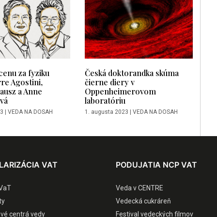
cenu za fyziku
Česká doktorandka skúma
rre Agostini,
čierne diery v
ausz a Anne
Oppenheimerovom
ová
laboratóriu
23
|
VEDA NA DOSAH
1. augusta 2023
|
VEDA NA DOSAH
LARIZÁCIA VAT
PODUJATIA NCP VAT
VaT
Veda v CENTRE
ty
Vedecká cukráreň
ové centrá vedy
Festival vedeckých filmov