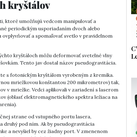
h kryštálov
sti, ktoré umožňujú vedcom manipulovať a
ované periodickým usporiadaním dvoch alebo
 ovplyvňovať a spomaľovať svetlo v pravidelnom
C
L
týchto kryštáloch môžu deformovať svetelné vlny
ovkám. Tento jav dostal názov pseudogravitácia.
ente s fotonickým kryštálom vyrobeným z kremíka.
márnou mriežkovou konštantou 200 mikrometrov) tak,
v v mriežke. Vedci aplikovali v zariadení s laserom
zov (oblasť elektromagnetického spektra ležiaca na
renia).
čnej strane od vstupného portu lasera,
 a druhý pod ním. Ak by pseudogravitácia
mke a nevyšiel by cez žiadny port. V zmenenom