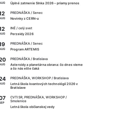
AUG
Úplné zatmenie Slnka 2026 – priamy prenos
12
PREDNÁŠKA
/ Senec
AUG
Novinky z CERN-u
12
INÉ
/ celý svet
AUG
Perzeidy 2026
19
PREDNÁŠKA
/ Senec
AUG
Program ARTEMIS
20
PREDNÁŠKA
/ Bratislava
AUG
Asteroidy a planetárna obrana: čo dnes vieme
a čo nás ešte čaká
24
PREDNÁŠKA, WORKSHOP
/ Bratislava
AUG
Letná škola kvantových technológií 2026 v
Bratislave
07
CVTI SR, PREDNÁŠKA, WORKSHOP
/
Smolenice
SEP
Letná škola občianskej vedy