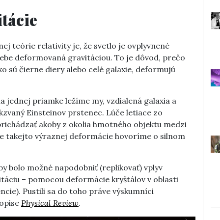
tácie
j teórie relativity je, že svetlo je ovplyvnené
sebe deformovaná gravitáciou. To je dôvod, prečo
 sú čierne diery alebo celé galaxie, deformujú
na jednej priamke ležíme my, vzdialená galaxia a
zvaný Einsteinov prstenec. Lúče letiace zo
 prichádzať akoby z okolia hmotného objektu medzi
ade takejto výraznej deformácie hovoríme o silnom
by bolo možné napodobniť (replikovať) vplyv
vitáciu – pomocou deformácie kryštálov v oblasti
ncie). Pustili sa do toho práve výskumníci
sopise
Physical Review
.