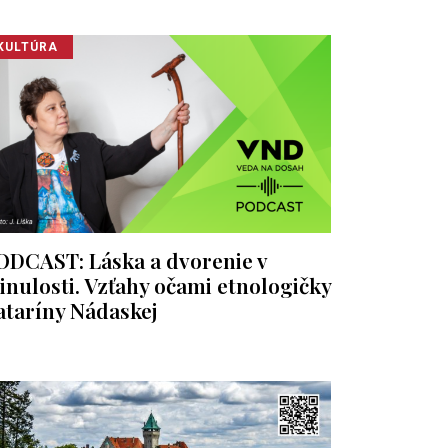
KULTÚRA
ODCAST: Láska a dvorenie v
inulosti. Vzťahy očami etnologičky
ataríny Nádaskej