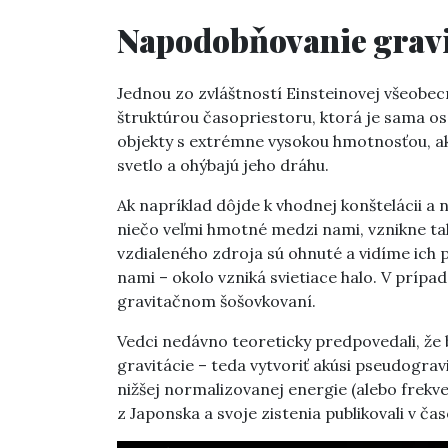
Napodobňovanie gravi
Jednou zo zvláštností Einsteinovej všeobecne
štruktúrou časopriestoru, ktorá je sama o
objekty s extrémne vysokou hmotnosťou, ako
svetlo a ohýbajú jeho dráhu.
Ak napríklad dôjde k vhodnej konštelácii a 
niečo veľmi hmotné medzi nami, vznikne tak
vzdialeného zdroja sú ohnuté a vidíme ich
nami – okolo vzniká svietiace halo. V príp
gravitačnom šošovkovaní.
Vedci nedávno teoreticky predpovedali, že 
gravitácie – teda vytvoriť akúsi pseudogra
nižšej normalizovanej energie (alebo frekve
z Japonska a svoje zistenia publikovali v ča