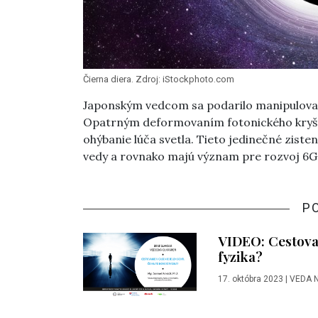
Čierna diera. Zdroj: iStockphoto.com
Japonským vedcom sa podarilo manipulovať 
Opatrným deformovaním fotonického kryštá
ohýbanie lúča svetla. Tieto jedinečné zisten
vedy a rovnako majú význam pre rozvoj 6G
P
VIDEO: Cestovani
fyzika?
17. októbra 2023
|
VEDA 