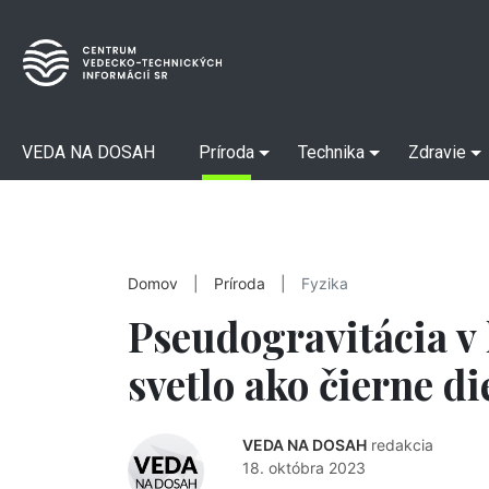
VEDA NA DOSAH
Príroda
Technika
Zdravie
Domov
|
Príroda
|
Fyzika
Pseudogravitácia v 
svetlo ako čierne di
VEDA NA DOSAH
redakcia
18. októbra 2023