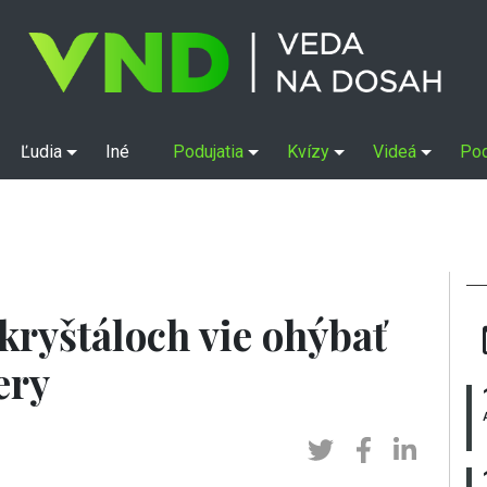
Ľudia
Iné
Podujatia
Kvízy
Videá
Po
kryštáloch vie ohýbať
ery