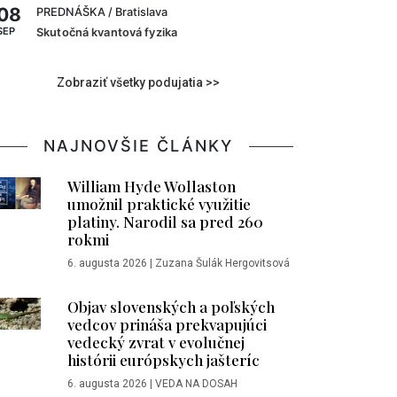
08
PREDNÁŠKA
/ Bratislava
SEP
Skutočná kvantová fyzika
Zobraziť všetky podujatia >>
NAJNOVŠIE ČLÁNKY
William Hyde Wollaston
umožnil praktické využitie
platiny. Narodil sa pred 260
rokmi
6. augusta 2026
|
Zuzana Šulák Hergovitsová
Objav slovenských a poľských
vedcov prináša prekvapujúci
vedecký zvrat v evolučnej
histórii európskych jašteríc
6. augusta 2026
|
VEDA NA DOSAH