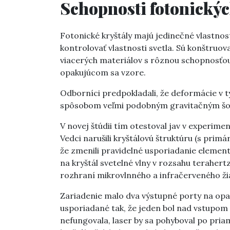
Schopnosti fotonickýc
Fotonické kryštály majú jedinečné vlastno
kontrolovať vlastnosti svetla. Sú konštru
viacerých materiálov s rôznou schopnosťou
opakujúcom sa vzore.
Odborníci predpokladali, že deformácie v 
spôsobom veľmi podobným gravitačným šoš
V novej štúdii tím otestoval jav v experim
Vedci narušili kryštálovú štruktúru (s pri
že zmenili pravidelné usporiadanie elemento
na kryštál svetelné vlny v rozsahu terahert
rozhraní mikrovlnného a infračerveného žia
Zariadenie malo dva výstupné porty na opa
usporiadané tak, že jeden bol nad vstupom
nefungovala, laser by sa pohyboval po pria