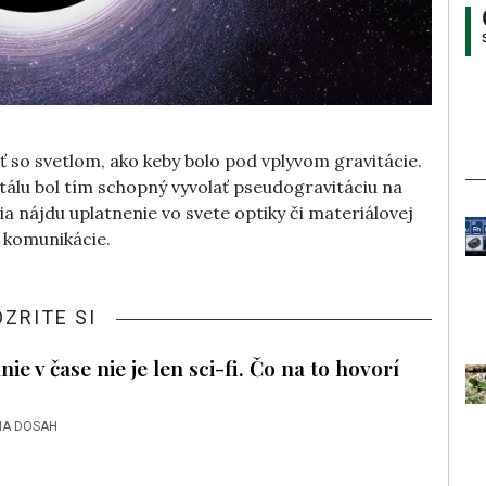
so svetlom, ako keby bolo pod vplyvom gravitácie.
lu bol tím schopný vyvolať pseudogravitáciu na
ia nájdu uplatnenie vo svete optiky či materiálovej
 komunikácie.
OZRITE SI
e v čase nie je len sci-fi. Čo na to hovorí
NA DOSAH