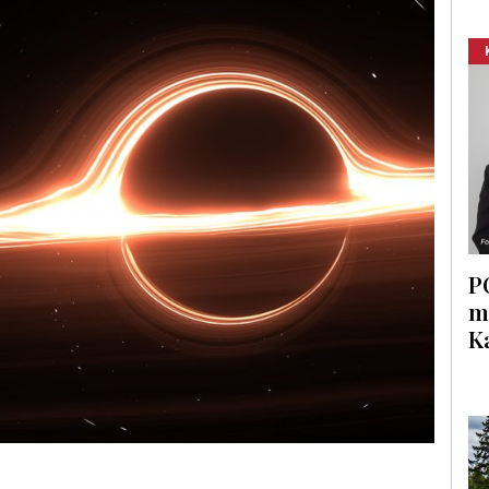
P
m
K