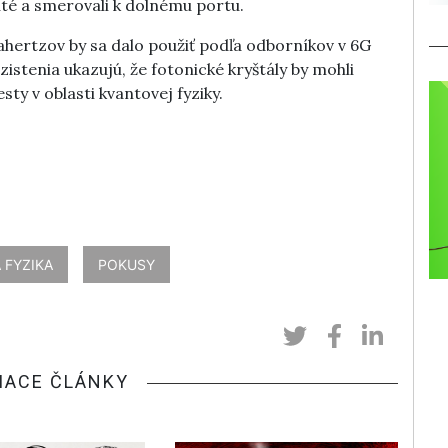
nuté a smerovali k dolnému portu.
rahertzov by sa dalo použiť podľa odborníkov v 6G
zistenia ukazujú, že fotonické kryštály by mohli
sty v oblasti kvantovej fyziky.
 FYZIKA
POKUSY
IACE ČLÁNKY