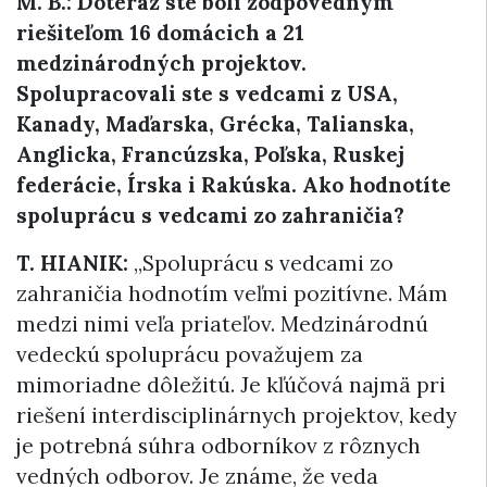
M. B.:
Doteraz ste boli zodpovedným
riešiteľom 16 domácich a 21
medzinárodných projektov.
Spolupracovali ste s vedcami z USA,
Kanady, Maďarska, Grécka, Talianska,
Anglicka, Francúzska, Poľska, Ruskej
federácie, Írska i Rakúska. Ako hodnotíte
spoluprácu s vedcami zo zahraničia?
T. HIANIK:
„Spoluprácu s vedcami zo
zahraničia hodnotím veľmi pozitívne. Mám
medzi nimi veľa priateľov. Medzinárodnú
vedeckú spoluprácu považujem za
mimoriadne dôležitú. Je kľúčová najmä pri
riešení interdisciplinárnych projektov, kedy
je potrebná súhra odborníkov z rôznych
vedných odborov. Je známe, že veda