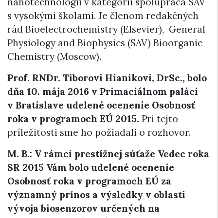
nanotechnológií v kategórii spolupráca SAV
s vysokými školami. Je členom redakčných
rád Bioelectrochemistry (Elsevier), General
Physiology and Biophysics (SAV) Bioorganic
Chemistry (Moscow).
Prof. RNDr. Tiborovi Hianikovi, DrSc., bolo
dňa 10. mája 2016 v Primaciálnom paláci
v Bratislave udelené ocenenie Osobnosť
roka v programoch EÚ 2015.
Pri tejto
príležitosti sme ho požiadali o rozhovor.
M. B.:
V rámci prestížnej súťaže Vedec roka
SR 2015 Vám bolo udelené ocenenie
Osobnosť roka v programoch EÚ
za
významný prínos a výsledky v oblasti
vývoja biosenzorov určených na