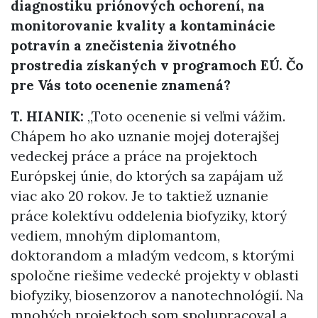
diagnostiku priónových ochorení, na
monitorovanie kvality a kontaminácie
potravín a znečistenia životného
prostredia získaných v programoch EÚ. Čo
pre Vás toto ocenenie znamená?
T. HIANIK:
„Toto ocenenie si veľmi vážim.
Chápem ho ako uznanie mojej doterajšej
vedeckej práce a práce na projektoch
Európskej únie, do ktorých sa zapájam už
viac ako 20 rokov. Je to taktiež uznanie
práce kolektívu oddelenia biofyziky, ktorý
vediem, mnohým diplomantom,
doktorandom a mladým vedcom, s ktorými
spoločne riešime vedecké projekty v oblasti
biofyziky, biosenzorov a nanotechnológií. Na
mnohých projektoch som spolupracoval a