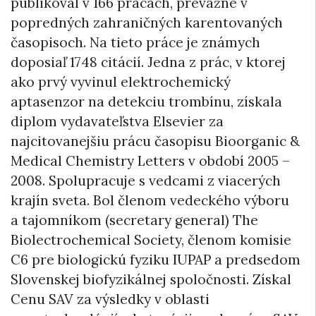
publikoval v 166 prácach, prevažne v
popredných zahraničných karentovaných
časopisoch. Na tieto práce je známych
doposiaľ 1748 citácií. Jedna z prác, v ktorej
ako prvý vyvinul elektrochemický
aptasenzor na detekciu trombínu, získala
diplom vydavateľstva Elsevier za
najcitovanejšiu prácu časopisu Bioorganic &
Medical Chemistry Letters v období 2005 –
2008. Spolupracuje s vedcami z viacerých
krajín sveta. Bol členom vedeckého výboru
a tajomníkom (secretary general) The
Biolectrochemical Society, členom komisie
C6 pre biologickú fyziku IUPAP a predsedom
Slovenskej biofyzikálnej spoločnosti. Získal
Cenu SAV za výsledky v oblasti