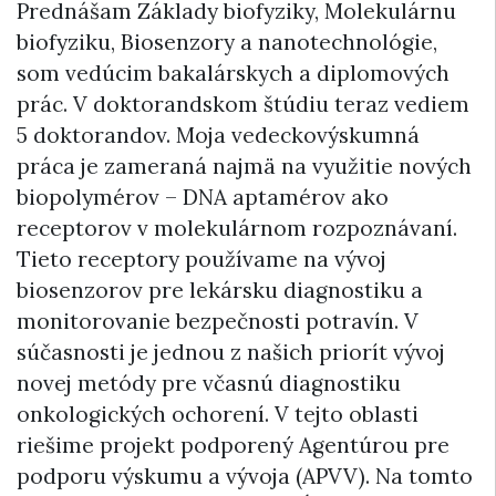
Prednášam Základy biofyziky, Molekulárnu
biofyziku, Biosenzory a nanotechnológie,
som vedúcim bakalárskych a diplomových
prác. V doktorandskom štúdiu teraz vediem
5 doktorandov. Moja vedeckovýskumná
práca je zameraná najmä na využitie nových
biopolymérov – DNA aptamérov ako
receptorov v molekulárnom rozpoznávaní.
Tieto receptory používame na vývoj
biosenzorov pre lekársku diagnostiku a
monitorovanie bezpečnosti potravín. V
súčasnosti je jednou z našich priorít vývoj
novej metódy pre včasnú diagnostiku
onkologických ochorení. V tejto oblasti
riešime projekt podporený Agentúrou pre
podporu výskumu a vývoja (APVV). Na tomto