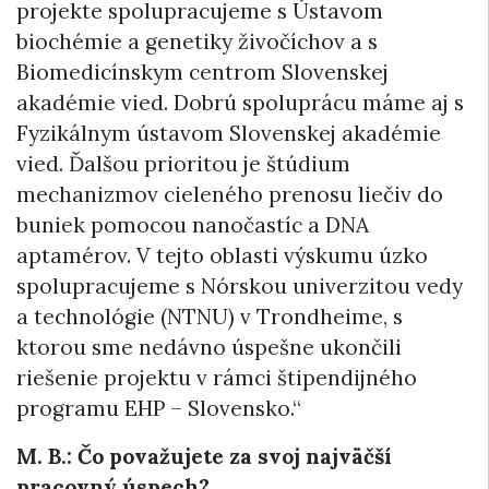
projekte spolupracujeme s Ústavom
biochémie a genetiky živočíchov a s
Biomedicínskym centrom Slovenskej
akadémie vied. Dobrú spoluprácu máme aj s
Fyzikálnym ústavom Slovenskej akadémie
vied. Ďalšou prioritou je štúdium
mechanizmov cieleného prenosu liečiv do
buniek pomocou nanočastíc a DNA
aptamérov. V tejto oblasti výskumu úzko
spolupracujeme s Nórskou univerzitou vedy
a technológie (NTNU) v Trondheime, s
ktorou sme nedávno úspešne ukončili
riešenie projektu v rámci štipendijného
programu EHP – Slovensko.“
M. B.:
Čo považujete za svoj najväčší
pracovný úspech?