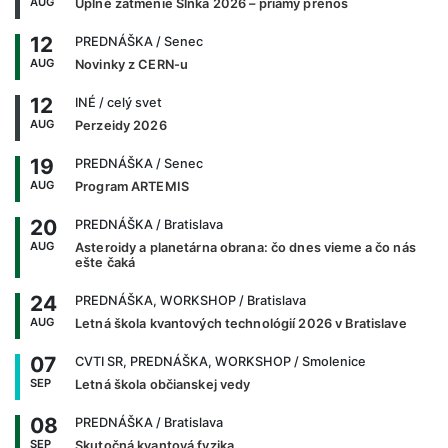
AUG
Úplné zatmenie Slnka 2026 – priamy prenos
12
PREDNÁŠKA
/ Senec
AUG
Novinky z CERN-u
12
INÉ
/ celý svet
AUG
Perzeidy 2026
19
PREDNÁŠKA
/ Senec
AUG
Program ARTEMIS
20
PREDNÁŠKA
/ Bratislava
AUG
Asteroidy a planetárna obrana: čo dnes vieme a čo nás
ešte čaká
24
PREDNÁŠKA, WORKSHOP
/ Bratislava
AUG
Letná škola kvantových technológií 2026 v Bratislave
07
CVTI SR, PREDNÁŠKA, WORKSHOP
/ Smolenice
SEP
Letná škola občianskej vedy
08
PREDNÁŠKA
/ Bratislava
SEP
Skutočná kvantová fyzika