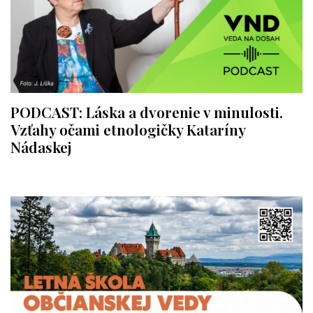
PODCAST: Láska a dvorenie v minulosti.
Vzťahy očami etnologičky Kataríny
Nádaskej