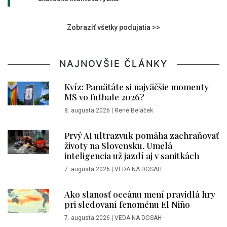
Zobraziť všetky podujatia >>
NAJNOVŠIE ČLÁNKY
Kvíz: Pamätáte si najväčšie momenty
MS vo futbale 2026?
8. augusta 2026
|
René Beláček
Prvý AI ultrazvuk pomáha zachraňovať
životy na Slovensku. Umelá
inteligencia už jazdí aj v sanitkách
7. augusta 2026
|
VEDA NA DOSAH
Ako slanosť oceánu mení pravidlá hry
pri sledovaní fenoménu El Niño
7. augusta 2026
|
VEDA NA DOSAH