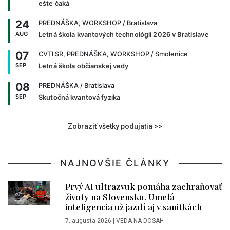
ešte čaká
24
PREDNÁŠKA, WORKSHOP
/ Bratislava
AUG
Letná škola kvantových technológií 2026 v Bratislave
07
CVTI SR, PREDNÁŠKA, WORKSHOP
/ Smolenice
SEP
Letná škola občianskej vedy
08
PREDNÁŠKA
/ Bratislava
SEP
Skutočná kvantová fyzika
Zobraziť všetky podujatia >>
NAJNOVŠIE ČLÁNKY
Prvý AI ultrazvuk pomáha zachraňovať
životy na Slovensku. Umelá
inteligencia už jazdí aj v sanitkách
7. augusta 2026
|
VEDA NA DOSAH