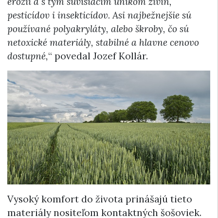
erózií a s tým súvisiacim únikom živín,
pesticídov i insekticídov. Asi najbežnejšie sú
používané polyakryláty, alebo škroby, čo sú
netoxické materiály, stabilné a hlavne cenovo
dostupné,
“ povedal Jozef Kollár.
Vysoký komfort do života prinášajú tieto
materiály nositeľom kontaktných šošoviek.