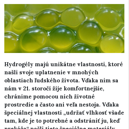
Hydrogély majú unikátne vlastnosti, ktoré
našli svoje uplatnenie v mnohých
oblastiach ľudského života. Vďaka nim sa
nám v 21. storočí žije komfortnejšie,
chránime pomocou nich životné
prostredie a často ani veľa nestoja. Vďaka
špeciálnej vlastnosti „udržať vlhkosť všade
tam, kde je to potrebné a odstrániť ju, keď
prekáža“ našli tieto špeciálne materiály,