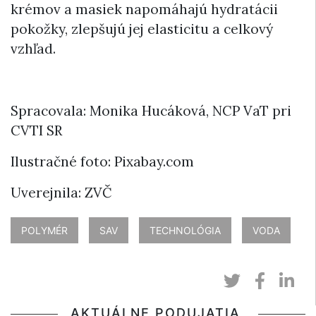
krémov a masiek napomáhajú hydratácii
pokožky, zlepšujú jej elasticitu a celkový
vzhľad.
Spracovala: Monika Hucáková, NCP VaT pri
CVTI SR
Ilustračné foto: Pixabay.com
Uverejnila: ZVČ
POLYMÉR
SAV
TECHNOLÓGIA
VODA
AKTUÁLNE PODUJATIA