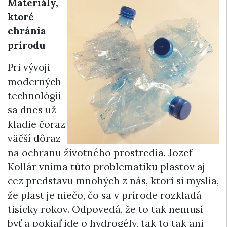
Materiály,
ktoré
chránia
prírodu
Pri vývoji
moderných
technológií
sa dnes už
kladie čoraz
väčší dôraz
na ochranu životného prostredia. Jozef
Kollár vníma túto problematiku plastov aj
cez predstavu mnohých z nás, ktorí si myslia,
že plast je niečo, čo sa v prírode rozkladá
tisícky rokov. Odpovedá, že to tak nemusí
byť a pokiaľ ide o hydrogély, tak to tak ani