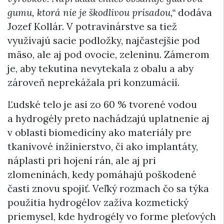
gumu, ktorá nie je škodlivou prísadou,“
dodáva
Jozef Kollár. V potravinárstve sa tiež
využívajú sacie podložky, najčastejšie pod
mäso, ale aj pod ovocie, zeleninu. Zámerom
je, aby tekutina nevytekala z obalu a aby
zároveň neprekážala pri konzumácií.
Ľudské telo je asi zo 60 % tvorené vodou
a hydrogély preto nachádzajú uplatnenie aj
v oblasti biomedicíny ako materiály pre
tkanivové inžinierstvo, či ako implantáty,
náplasti pri hojení rán, ale aj pri
zlomeninách, kedy pomáhajú poškodené
časti znovu spojiť. Veľký rozmach čo sa týka
použitia hydrogélov zažíva kozmetický
priemysel, kde hydrogély vo forme pleťových