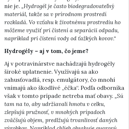
nie je.
„Hydrogél je často biodegradovateľný
materiál, takže sa v prírodnom prostredí
rozkladá. Vo vzťahu k životnému prostrediu ho
môžeme využiť pri čistení a separácii odpadu,
napríklad pri čistení vody od ťažkých kovov.“
Hydrogély – aj v tom, čo jeme?
Aj v potravinárstve nachádzajú hydrogély
široké uplatnenie. Využívajú sa ako
zahusťovadlá, resp. emulgátory, čo mnohí
vnímajú ako škodlivé „éčka“. Podľa odborníka
však v tomto prípade netreba mať obavy.
„Sú
tam na to, aby udržiavali hmotu v celku,
zlepšujú pružnosť, v mnohých prípadoch
zväčšujú objem, predlžujú trvanlivosť daných
výrobkov. Napríklad chlieb obsahuje guarovú