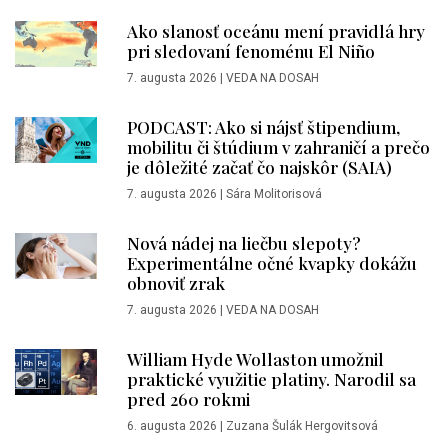
Ako slanosť oceánu mení pravidlá hry
pri sledovaní fenoménu El Niño
7. augusta 2026
|
VEDA NA DOSAH
PODCAST: Ako si nájsť štipendium,
mobilitu či štúdium v zahraničí a prečo
je dôležité začať čo najskôr (SAIA)
7. augusta 2026
|
Sára Molitorisová
Nová nádej na liečbu slepoty?
Experimentálne očné kvapky dokážu
obnoviť zrak
7. augusta 2026
|
VEDA NA DOSAH
William Hyde Wollaston umožnil
praktické využitie platiny. Narodil sa
pred 260 rokmi
6. augusta 2026
|
Zuzana Šulák Hergovitsová