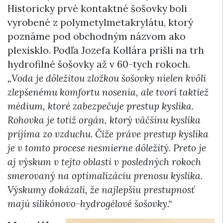
Historicky prvé kontaktné šošovky boli
vyrobené z polymetylmetakrylátu, ktorý
poznáme pod obchodným názvom ako
plexisklo. Podľa Jozefa Kollára prišli na trh
hydrofilné šošovky až v 60-tych rokoch.
„Voda je dôležitou zložkou šošovky nielen kvôli
zlepšenému komfortu nosenia, ale tvorí taktiež
médium, ktoré zabezpečuje prestup kyslíka.
Rohovka je totiž orgán, ktorý väčšinu kyslíka
prijíma zo vzduchu. Čiže práve prestup kyslíka
je v tomto procese nesmierne dôležitý. Preto je
aj výskum v tejto oblasti v posledných rokoch
smerovaný na optimalizáciu prenosu kyslíka.
Výskumy dokázali, že najlepšiu prestupnosť
majú silikónovo-hydrogélové šošovky.“