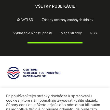
VŠETKY PUBLIKÁCIE
© CVTI SR
Zásady ochrany osobných údajov
Vyhlásenie o prístupnosti
Mapa stránky
RSS
Pri používaní tejto stránky dochádza k spracovaniu
cookies, ktoré nám pomáhajú zvyšovať kvalitu služieb.
Súbory cookies môžete prijať alebo odmietnuť kliknutím
na jednotlivé tlačidlá. V prípade odmietnutia bude táto