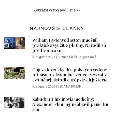
Zobraziť všetky podujatia >>
NAJNOVŠIE ČLÁNKY
William Hyde Wollaston umožnil
praktické využitie platiny. Narodil sa
pred 260 rokmi
6. augusta 2026
|
Zuzana Šulák Hergovitsová
Objav slovenských a poľských vedcov
prináša prekvapujúci vedecký zvrat v
evolučnej histórii európskych jašteríc
6. augusta 2026
|
VEDA NA DOSAH
Zabudnutí hrdinovia medicíny:
Alexander Fleming neobjavil penicilín
sám