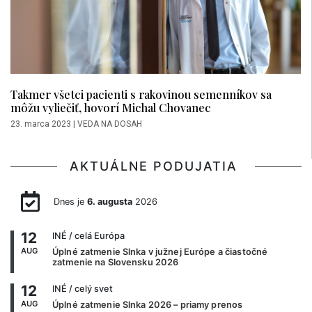
Takmer všetci pacienti s rakovinou semenníkov sa
môžu vyliečiť, hovorí Michal Chovanec
23. marca 2023
|
VEDA NA DOSAH
AKTUÁLNE PODUJATIA
Dnes je
6. augusta
2026
12
INÉ
/ celá Európa
AUG
Úplné zatmenie Slnka v južnej Európe a čiastočné
zatmenie na Slovensku 2026
12
INÉ
/ celý svet
AUG
Úplné zatmenie Slnka 2026 – priamy prenos