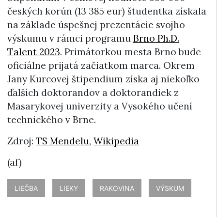
českých korún (13 385 eur) študentka získala
na základe úspešnej prezentácie svojho
výskumu v rámci programu
Brno Ph.D.
Talent 2023
. Primátorkou mesta Brno bude
oficiálne prijatá začiatkom marca. Okrem
Jany Kurcovej štipendium získa aj niekoľko
ďalších doktorandov a doktorandiek z
Masarykovej univerzity a Vysokého učení
technického v Brne.
Zdroj:
TS Mendelu
,
Wikipedia
(af)
LIEČBA
LIEKY
RAKOVINA
VÝSKUM