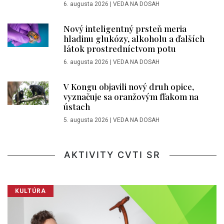
6. augusta 2026
|
VEDA NA DOSAH
Nový inteligentný prsteň meria
hladinu glukózy, alkoholu a ďalších
látok prostredníctvom potu
6. augusta 2026
|
VEDA NA DOSAH
V Kongu objavili nový druh opice,
vyznačuje sa oranžovým fľakom na
ústach
5. augusta 2026
|
VEDA NA DOSAH
AKTIVITY CVTI SR
KULTÚRA