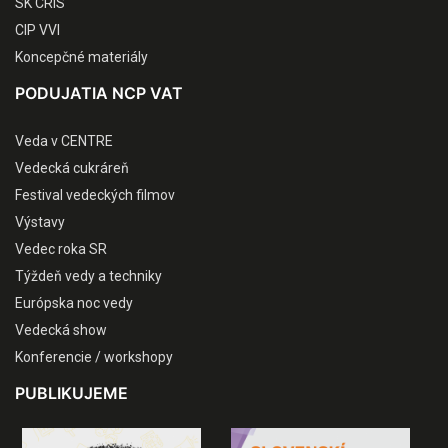
SK CRIS
CIP VVI
Koncepčné materiály
PODUJATIA NCP VAT
Veda v CENTRE
Vedecká cukráreň
Festival vedeckých filmov
Výstavy
Vedec roka SR
Týždeň vedy a techniky
Európska noc vedy
Vedecká show
Konferencie / workshopy
PUBLIKUJEME