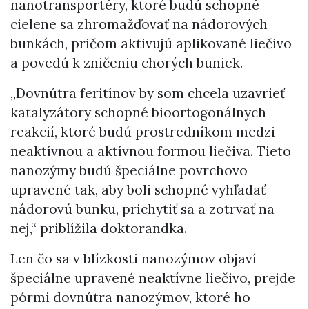
nanotransportéry, ktoré budú schopné
cielene sa zhromažďovať na nádorových
bunkách, pričom aktivujú aplikované liečivo
a povedú k zničeniu chorých buniek.
„Dovnútra feritínov by som chcela uzavrieť
katalyzátory schopné bioortogonálnych
reakcií, ktoré budú prostredníkom medzi
neaktívnou a aktívnou formou liečiva. Tieto
nanozýmy budú špeciálne povrchovo
upravené tak, aby boli schopné vyhľadať
nádorovú bunku, prichytiť sa a zotrvať na
nej,“ priblížila doktorandka.
Len čo sa v blízkosti nanozýmov objaví
špeciálne upravené neaktívne liečivo, prejde
pórmi dovnútra nanozýmov, ktoré ho