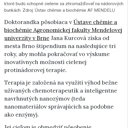
ktoré budú schopné cielene sa zhromažďovať na nádorových
bunkách. Zdroj: Ústav chémie a biochémie AF MENDELU
Doktorandka pôsobiaca v
Ústave chémie a
biochémie Agronomickej fakulty Mendelovej
univerzity v Brne
Jana Kurcová získa od
mesta Brno štipendium na nasledujúce tri
roky, aby mohla pokračovať vo výskume
inovatívnych možností cielenej
protinádorovej terapie.
Terapia je založená na využití výhod bežne
užívaných chemoterapeutík a inteligentne
navrhnutých nanozýmov (teda
nanomateriálov správajúcich sa podobne
ako enzýmy).
Jej cieľom je obmedziť pôsobenie