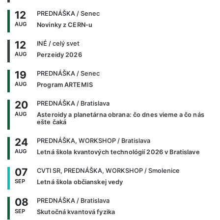
12
PREDNÁŠKA
/ Senec
AUG
Novinky z CERN-u
12
INÉ
/ celý svet
AUG
Perzeidy 2026
19
PREDNÁŠKA
/ Senec
AUG
Program ARTEMIS
20
PREDNÁŠKA
/ Bratislava
AUG
Asteroidy a planetárna obrana: čo dnes vieme a čo nás
ešte čaká
24
PREDNÁŠKA, WORKSHOP
/ Bratislava
AUG
Letná škola kvantových technológií 2026 v Bratislave
07
CVTI SR, PREDNÁŠKA, WORKSHOP
/ Smolenice
SEP
Letná škola občianskej vedy
08
PREDNÁŠKA
/ Bratislava
SEP
Skutočná kvantová fyzika