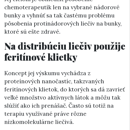
chemoterapeutík len na vybrané nádorové
bunky a vyhnúť sa tak častému problému
pôsobenia protinádorových liečiv na bunky,
ktoré sú ešte zdravé.
Na distribúciu liečiv použije
feritínové klietky
Koncept jej výskumu vychádza z
proteínových nanočastíc, takzvaných
feritínových klietok, do ktorých sa dá zavrieť
veľké množstvo aktívnych látok a môžu tak
slúžiť ako ich prenášač. Často sú totiž na
terapiu využívané práve rôzne
nízkomolekulárne liečivá.