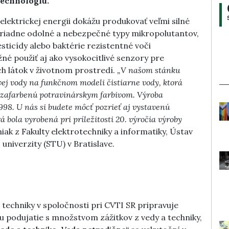
technológiu.
elektrickej energii dokážu produkovať veľmi silné
oriadne odolné a nebezpečné typy mikropolutantov,
esticídy alebo baktérie rezistentné voči
né použiť aj ako vysokocitlivé senzory pre
h látok v životnom prostredí.
„V našom stánku
vej vody na funkčnom modeli čistiarne vody, ktorá
 zafarbenú potravinárskym farbivom. Výroba
998. U nás si budete môcť pozrieť aj vystavenú
 bola vyrobená pri príležitosti 20. výročia výroby
iak z Fakulty elektrotechniky a informatiky, Ústav
 univerzity (STU) v Bratislave.
techniky v spoločnosti pri CVTI SR pripravuje
u podujatie s množstvom zážitkov z vedy a techniky,