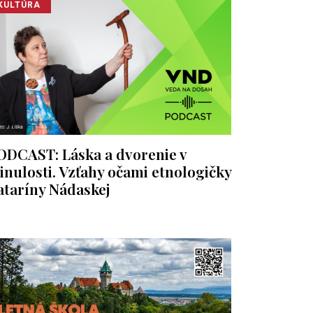
KULTÚRA
ODCAST: Láska a dvorenie v
inulosti. Vzťahy očami etnologičky
ataríny Nádaskej