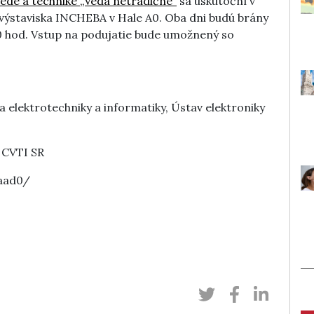
vede a technike „Veda netradične“
sa uskutoční v
 výstaviska INCHEBA v Hale A0. Oba dni budú brány
00 hod. Vstup na podujatie bude umožnený so
a elektrotechniky a informatiky, Ústav elektroniky
 CVTI SR
saad0/