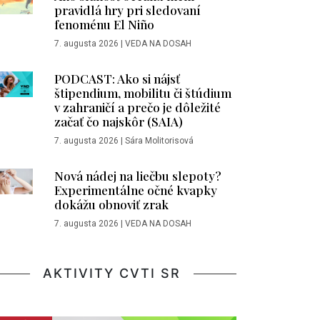
pravidlá hry pri sledovaní
fenoménu El Niño
7. augusta 2026
|
VEDA NA DOSAH
PODCAST: Ako si nájsť
štipendium, mobilitu či štúdium
v zahraničí a prečo je dôležité
začať čo najskôr (SAIA)
7. augusta 2026
|
Sára Molitorisová
Nová nádej na liečbu slepoty?
Experimentálne očné kvapky
dokážu obnoviť zrak
7. augusta 2026
|
VEDA NA DOSAH
AKTIVITY CVTI SR