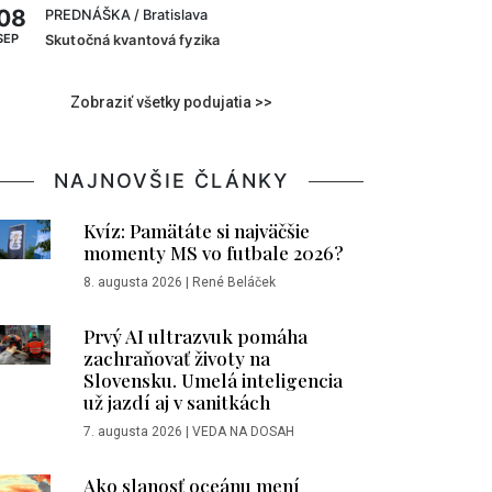
08
PREDNÁŠKA
/ Bratislava
SEP
Skutočná kvantová fyzika
Zobraziť všetky podujatia >>
NAJNOVŠIE ČLÁNKY
Kvíz: Pamätáte si najväčšie
momenty MS vo futbale 2026?
8. augusta 2026
|
René Beláček
Prvý AI ultrazvuk pomáha
zachraňovať životy na
Slovensku. Umelá inteligencia
už jazdí aj v sanitkách
7. augusta 2026
|
VEDA NA DOSAH
Ako slanosť oceánu mení