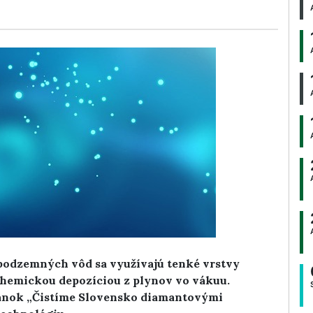
 podzemných vôd sa využívajú tenké vrstvy
emickou depozíciou z plynov vo vákuu.
tánok „Čistíme Slovensko diamantovými