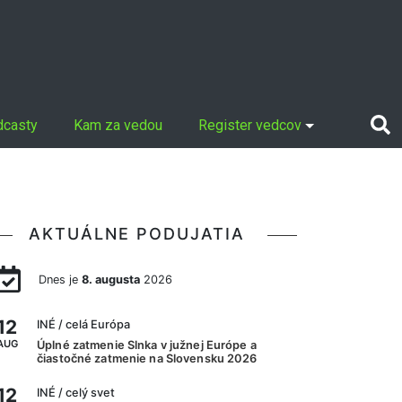
dcasty
Kam za vedou
Register vedcov
AKTUÁLNE PODUJATIA
Dnes je
8. augusta
2026
12
INÉ
/ celá Európa
AUG
Úplné zatmenie Slnka v južnej Európe a
čiastočné zatmenie na Slovensku 2026
12
INÉ
/ celý svet