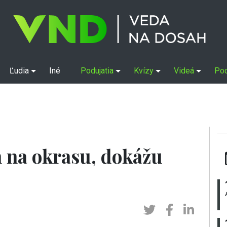
Ľudia
Iné
Podujatia
Kvízy
Videá
Po
n na okrasu, dokážu