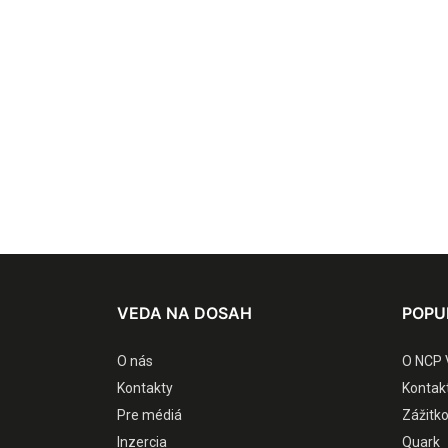
VEDA NA DOSAH
POPU
O nás
O NCP 
Kontakty
Kontak
Pre médiá
Zážitk
Inzercia
Quark