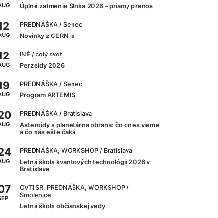
AUG
Úplné zatmenie Slnka 2026 – priamy prenos
12
PREDNÁŠKA
/ Senec
AUG
Novinky z CERN-u
12
INÉ
/ celý svet
AUG
Perzeidy 2026
19
PREDNÁŠKA
/ Senec
AUG
Program ARTEMIS
20
PREDNÁŠKA
/ Bratislava
AUG
Asteroidy a planetárna obrana: čo dnes vieme
a čo nás ešte čaká
24
PREDNÁŠKA, WORKSHOP
/ Bratislava
AUG
Letná škola kvantových technológií 2026 v
Bratislave
07
CVTI SR, PREDNÁŠKA, WORKSHOP
/
Smolenice
SEP
Letná škola občianskej vedy