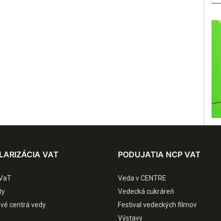
LARIZÁCIA VAT
PODUJATIA NCP VAT
VaT
Veda v CENTRE
ty
Vedecká cukráreň
ové centrá vedy
Festival vedeckých filmov
Výstavy