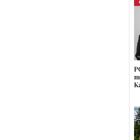
P
m
K