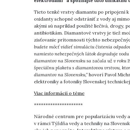
elektródami“ a spoznajte túto unikátnu 
Tieto tenké vrstvy diamantu po pripojení k 
oxidanty schopné odstrániť z vody aj mim
akými sú napríklad použité liečivá, drogy, p
antibiotikám. Diamantové vrstvy je tiež mož
zisťovanie prítomnosti týchto nebezpečnýc
budete môcť vidieť simuláciu čistenia odpado
namiesto nebezpečných látok degraduje vodu
diamantov na Slovensku sa začala už v roku 1
špeciálnu plaketu s diamantovou vrstvou, ktorá
diamantov na Slovensku,“
hovorí Pavol Michn
elektroniky a fotoniky Slovenskej technickej
Viac informácií o téme
*********************
Národné centrum pre popularizáciu vedy a 
v rámci Týždňa vedy a techniky na Slovensk