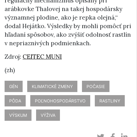
regulačný mechanizmus opísaný pri
arábkovke Thalovej na takej hospodársky
významnej plodine, ako je repka olejná,“
dodal Hejátko. Výsledky by mohli pomôcť pri
hľadaní spôsobov, ako zvýšiť odolnosť rastlín
v nepriaznivých podmienkach.
Zdroj:
CEITEC MUNI
(zh)
GÉN
KLIMATICKÉ ZMENY
POČASIE
PÔDA
POĽNOHOSPODÁRSTVO
RASTLINY
VÝSKUM
VÝŽIVA