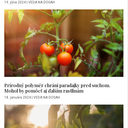
19. júna 2024
|
VEDA NA DOSAH
Prírodný polymér chráni paradajky pred suchom.
Mohol by pomôcť aj ďalším rastlinám
18. januára 2024
|
VEDA NA DOSAH