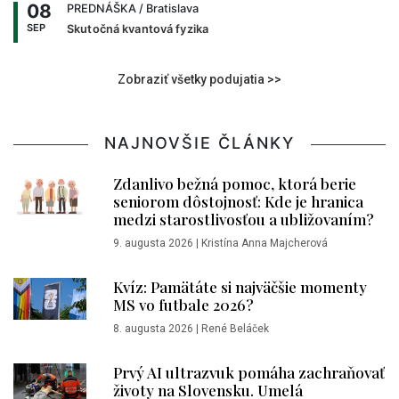
08
PREDNÁŠKA
/ Bratislava
SEP
Skutočná kvantová fyzika
Zobraziť všetky podujatia >>
NAJNOVŠIE ČLÁNKY
Zdanlivo bežná pomoc, ktorá berie
seniorom dôstojnosť: Kde je hranica
medzi starostlivosťou a ubližovaním?
9. augusta 2026
|
Kristína Anna Majcherová
Kvíz: Pamätáte si najväčšie momenty
MS vo futbale 2026?
8. augusta 2026
|
René Beláček
Prvý AI ultrazvuk pomáha zachraňovať
životy na Slovensku. Umelá