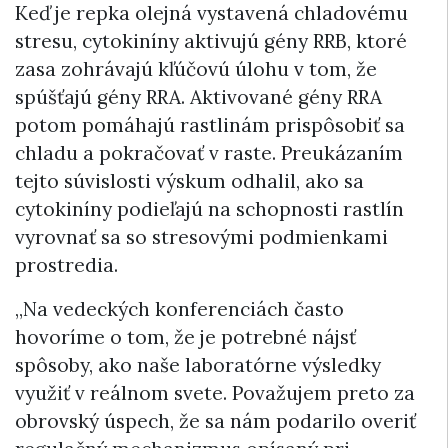
Keď je repka olejná vystavená chladovému
stresu, cytokiníny aktivujú gény RRB, ktoré
zasa zohrávajú kľúčovú úlohu v tom, že
spúšťajú gény RRA. Aktivované gény RRA
potom pomáhajú rastlinám prispôsobiť sa
chladu a pokračovať v raste. Preukázaním
tejto súvislosti výskum odhalil, ako sa
cytokiníny podieľajú na schopnosti rastlín
vyrovnať sa so stresovými podmienkami
prostredia.
„Na vedeckých konferenciách často
hovoríme o tom, že je potrebné nájsť
spôsoby, ako naše laboratórne výsledky
využiť v reálnom svete. Považujem preto za
obrovský úspech, že sa nám podarilo overiť