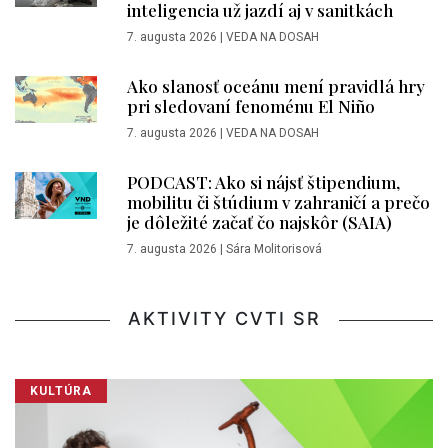
inteligencia už jazdí aj v sanitkách
7. augusta 2026
|
VEDA NA DOSAH
Ako slanosť oceánu mení pravidlá hry
pri sledovaní fenoménu El Niño
7. augusta 2026
|
VEDA NA DOSAH
PODCAST: Ako si nájsť štipendium,
mobilitu či štúdium v zahraničí a prečo
je dôležité začať čo najskôr (SAIA)
7. augusta 2026
|
Sára Molitorisová
AKTIVITY CVTI SR
KULTÚRA