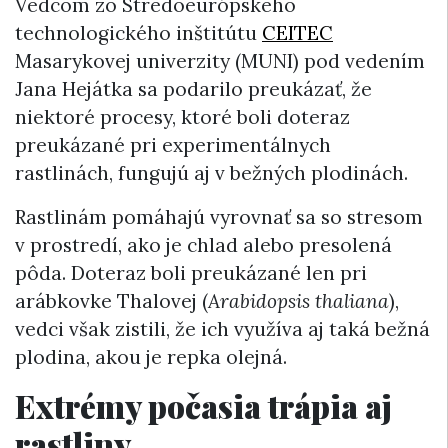
Vedcom zo Stredoeurópskeho
technologického inštitútu
CEITEC
Masarykovej univerzity (MUNI) pod vedením
Jana Hejátka sa podarilo preukázať, že
niektoré procesy, ktoré boli doteraz
preukázané pri experimentálnych
rastlinách, fungujú aj v bežných plodinách.
Rastlinám pomáhajú vyrovnať sa so stresom
v prostredí, ako je chlad alebo presolená
pôda. Doteraz boli preukázané len pri
arábkovke Thalovej (
Arabidopsis thaliana
),
vedci však zistili, že ich využíva aj taká bežná
plodina, akou je repka olejná.
Extrémy počasia trápia aj
rastliny