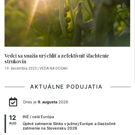
Vedci sa snažia urýchliť a zefektívniť šľachtenie
strukovín
19. decembra 2023
|
VEDA NA DOSAH
AKTUÁLNE PODUJATIA
Dnes je
9. augusta
2026
12
INÉ
/ celá Európa
AUG
Úplné zatmenie Slnka v južnej Európe a čiastočné
zatmenie na Slovensku 2026