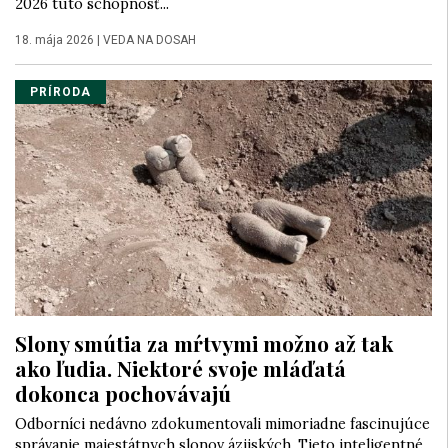
2026 túto schopnosť...
18. mája 2026
|
VEDA NA DOSAH
PRÍRODA
Slony smútia za mŕtvymi možno až tak
ako ľudia. Niektoré svoje mláďatá
dokonca pochovávajú
Odborníci nedávno zdokumentovali mimoriadne fascinujúce
správanie majestátnych slonov ázijských. Tieto inteligentné