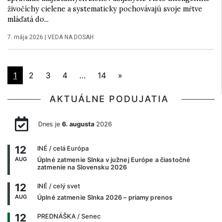
živočíchy cielene a systematicky pochovávajú svoje mŕtve
mláďatá do...
7. mája 2026
|
VEDA NA DOSAH
1
2
3
4
…
14
»
AKTUÁLNE PODUJATIA
Dnes je
6. augusta
2026
12
INÉ
/ celá Európa
AUG
Úplné zatmenie Slnka v južnej Európe a čiastočné
zatmenie na Slovensku 2026
12
INÉ
/ celý svet
AUG
Úplné zatmenie Slnka 2026 – priamy prenos
12
PREDNÁŠKA
/ Senec