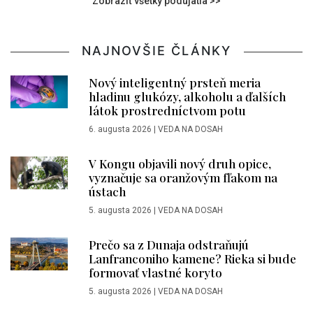
Zobraziť všetky podujatia >>
NAJNOVŠIE ČLÁNKY
Nový inteligentný prsteň meria
hladinu glukózy, alkoholu a ďalších
látok prostredníctvom potu
6. augusta 2026
|
VEDA NA DOSAH
V Kongu objavili nový druh opice,
vyznačuje sa oranžovým fľakom na
ústach
5. augusta 2026
|
VEDA NA DOSAH
Prečo sa z Dunaja odstraňujú
Lanfranconiho kamene? Rieka si bude
formovať vlastné koryto
5. augusta 2026
|
VEDA NA DOSAH