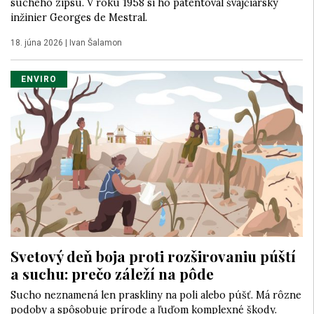
suchého zipsu. V roku 1958 si ho patentoval švajčiarsky
inžinier Georges de Mestral.
18. júna 2026
|
Ivan Šalamon
ENVIRO
Svetový deň boja proti rozširovaniu púští
a suchu: prečo záleží na pôde
Sucho neznamená len praskliny na poli alebo púšť. Má rôzne
podoby a spôsobuje prírode a ľuďom komplexné škody.