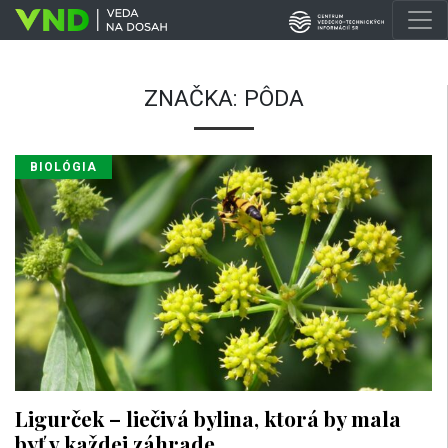
ZNAČKA:
PÔDA
BIOLÓGIA
Ligurček – liečivá bylina, ktorá by mala
byť v každej záhrade