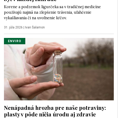
Korene a podzemok ligurčeka sa v tradičnej medicíne
používajú najmä na zlepšenie trávenia, uľahčenie
vykašliavania či na uvoľnenie kŕčov.
31. júla 2026
|
Ivan Šalamon
ENVIRO
Nenápadná hrozba pre naše potraviny:
plasty v pôde ničia úrodu aj zdravie