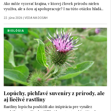
Ako môže vyzerať krajina, v ktorej človek prírodu nielen
využíva, ale s ňou aj spolupracuje? I na túto otázku hľadá...
22. júna 2026
|
VEDA NA DOSAH
BIOLÓGIA
Lopúchy, pichľavé suveníry z prírody, ale
aj liečivé rastliny
Rastliny lopúcha poslúžili ako inšpirácia pre vynález