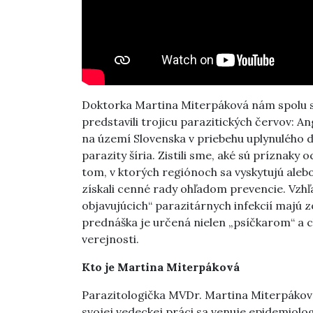
Doktorka Martina Miterpáková nám spolu 
predstavili trojicu parazitických červov: Ang
na území Slovenska v priebehu uplynulého d
parazity šíria. Zistili sme, aké sú príznaky 
tom, v ktorých regiónoch sa vyskytujú aleb
získali cenné rady ohľadom prevencie. Vzh
objavujúcich“ parazitárnych infekcií majú 
prednáška je určená nielen „psíčkarom“ a c
verejnosti.
Kto je Martina Miterpáková
Parazitologička MVDr. Martina Miterpáková
svojej vedeckej práci sa venuje epidemiol