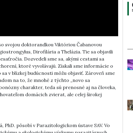
so svojou doktorandkou Viktóriou Čabanovou
iostrongylus, Dirofilária a Thelázia. Tie sa objavili
esaťročia. Dozvedeli sme sa, akými cestami sa
ochorení, ktoré vyvolávajú. Získali sme informácie o
o sa v blízkej budúcnosti môžu objaviť. Zároveň sme
ľadom na to, že mnohé z týchto „novo sa
zoonózny charakter, teda sú prenosné aj na človeka,
hovateľom domácich zvierat, ale celej širokej
, PhD. pôsobí v Parazitologickom ústave SAV. Vo
ogickému a ekologickému výskumu parazitárnych