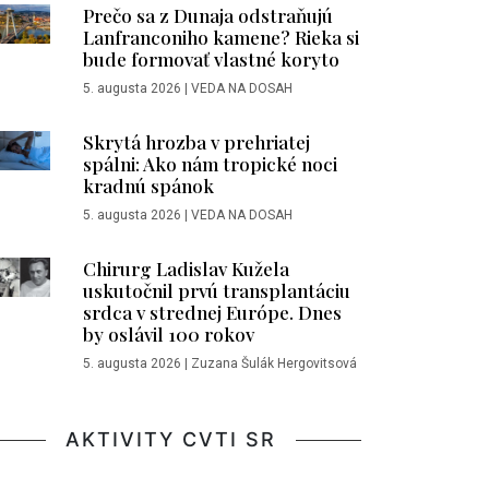
Prečo sa z Dunaja odstraňujú
Lanfranconiho kamene? Rieka si
bude formovať vlastné koryto
5. augusta 2026
|
VEDA NA DOSAH
Skrytá hrozba v prehriatej
spálni: Ako nám tropické noci
kradnú spánok
5. augusta 2026
|
VEDA NA DOSAH
Chirurg Ladislav Kužela
uskutočnil prvú transplantáciu
srdca v strednej Európe. Dnes
by oslávil 100 rokov
5. augusta 2026
|
Zuzana Šulák Hergovitsová
AKTIVITY CVTI SR