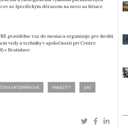
vcov so špecifickým dôrazom na novo sa šíriace
E pravidelne raz do mesiaca organizuje pre širokú
iu vedy a techniky v spoločnosti pri Centre
) v Bratislave.
TINA MITERPÁKOVÁ
PARAZITY
SAV