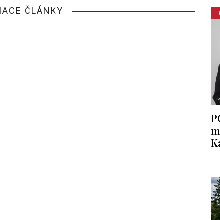
IACE ČLÁNKY
P
m
K