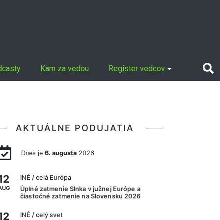
dcasty
Kam za vedou
Register vedcov
AKTUÁLNE PODUJATIA
Dnes je
6. augusta
2026
12
INÉ
/ celá Európa
AUG
Úplné zatmenie Slnka v južnej Európe a
čiastočné zatmenie na Slovensku 2026
12
INÉ
/ celý svet