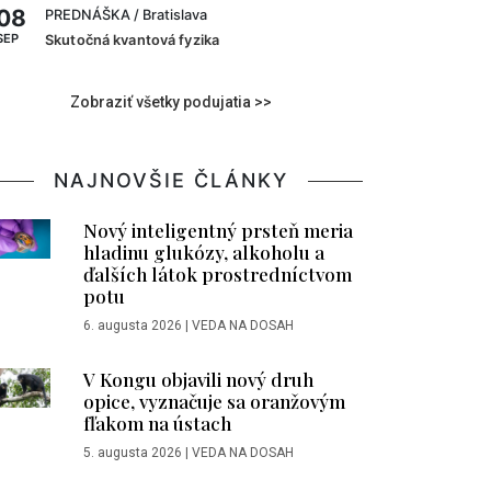
08
PREDNÁŠKA
/ Bratislava
SEP
Skutočná kvantová fyzika
Zobraziť všetky podujatia >>
NAJNOVŠIE ČLÁNKY
Nový inteligentný prsteň meria
hladinu glukózy, alkoholu a
ďalších látok prostredníctvom
potu
6. augusta 2026
|
VEDA NA DOSAH
V Kongu objavili nový druh
opice, vyznačuje sa oranžovým
fľakom na ústach
5. augusta 2026
|
VEDA NA DOSAH