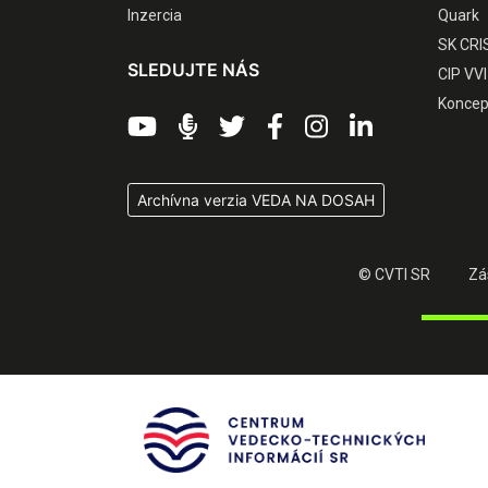
Inzercia
Quark
SK CRI
SLEDUJTE NÁS
CIP VVI
Koncep
Archívna verzia VEDA NA DOSAH
© CVTI SR
Zá