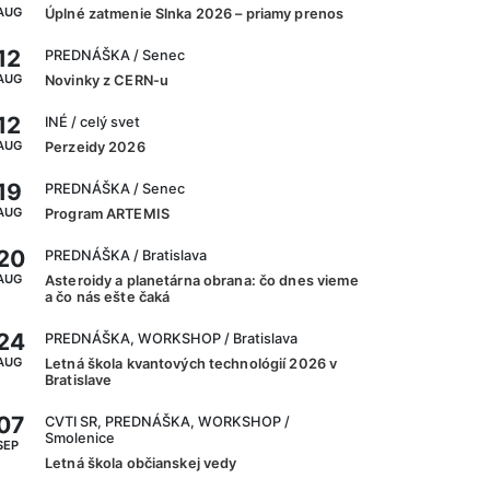
AUG
Úplné zatmenie Slnka 2026 – priamy prenos
12
PREDNÁŠKA
/ Senec
AUG
Novinky z CERN-u
12
INÉ
/ celý svet
AUG
Perzeidy 2026
19
PREDNÁŠKA
/ Senec
AUG
Program ARTEMIS
20
PREDNÁŠKA
/ Bratislava
AUG
Asteroidy a planetárna obrana: čo dnes vieme
a čo nás ešte čaká
24
PREDNÁŠKA, WORKSHOP
/ Bratislava
AUG
Letná škola kvantových technológií 2026 v
Bratislave
07
CVTI SR, PREDNÁŠKA, WORKSHOP
/
Smolenice
SEP
Letná škola občianskej vedy