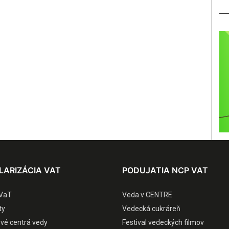
LARIZÁCIA VAT
PODUJATIA NCP VAT
VaT
Veda v CENTRE
ty
Vedecká cukráreň
ové centrá vedy
Festival vedeckých filmov