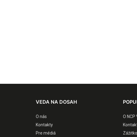
VEDA NA DOSAH
POPU
O nás
O NCP 
Kontakty
Kontak
Pre médiá
Zážitk