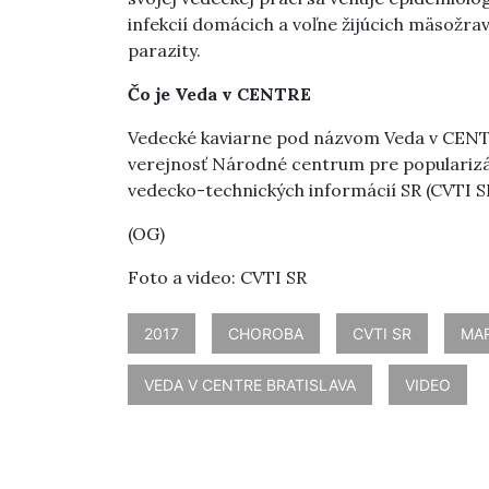
infekcií domácich a voľne žijúcich mäsožra
parazity.
Čo je Veda v CENTRE
Vedecké kaviarne pod názvom Veda v CENTR
verejnosť Národné centrum pre popularizác
vedecko-technických informácií SR (CVTI SR
(OG)
Foto a video: CVTI SR
2017
CHOROBA
CVTI SR
MAR
VEDA V CENTRE BRATISLAVA
VIDEO