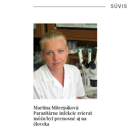
SÚVIS
Martina Miterpáková:
Parazitárne infekcie zvierat
môžu byť prenosné aj na
človeka