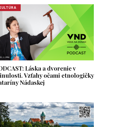
KULTÚRA
ODCAST: Láska a dvorenie v
inulosti. Vzťahy očami etnologičky
ataríny Nádaskej