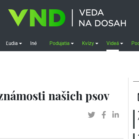
Ľudia
Iné
Podujatia
Kvízy
Videá
Po
známosti našich psov