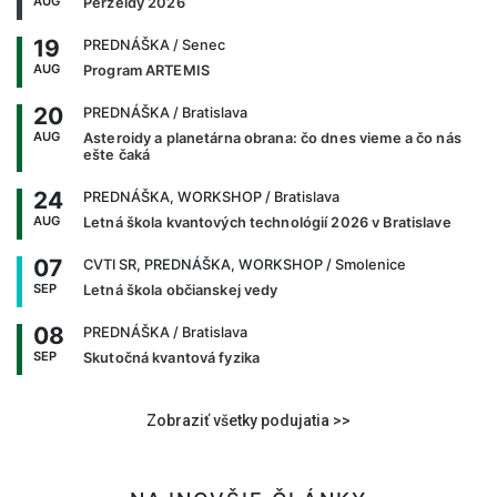
AUG
Perzeidy 2026
19
PREDNÁŠKA
/ Senec
AUG
Program ARTEMIS
20
PREDNÁŠKA
/ Bratislava
AUG
Asteroidy a planetárna obrana: čo dnes vieme a čo nás
ešte čaká
24
PREDNÁŠKA, WORKSHOP
/ Bratislava
AUG
Letná škola kvantových technológií 2026 v Bratislave
07
CVTI SR, PREDNÁŠKA, WORKSHOP
/ Smolenice
SEP
Letná škola občianskej vedy
08
PREDNÁŠKA
/ Bratislava
SEP
Skutočná kvantová fyzika
Zobraziť všetky podujatia >>