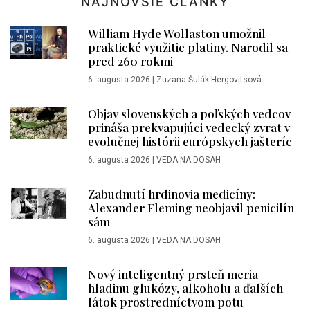
NAJNOVŠIE ČLÁNKY
William Hyde Wollaston umožnil
praktické využitie platiny. Narodil sa
pred 260 rokmi
6. augusta 2026
|
Zuzana Šulák Hergovitsová
Objav slovenských a poľských vedcov
prináša prekvapujúci vedecký zvrat v
evolučnej histórii európskych jašteríc
6. augusta 2026
|
VEDA NA DOSAH
Zabudnutí hrdinovia medicíny:
Alexander Fleming neobjavil penicilín
sám
6. augusta 2026
|
VEDA NA DOSAH
Nový inteligentný prsteň meria
hladinu glukózy, alkoholu a ďalších
látok prostredníctvom potu