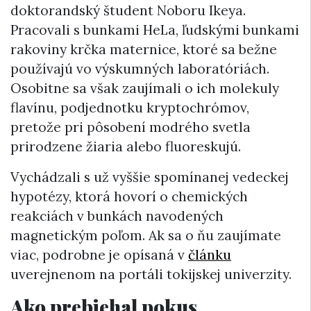
doktorandský študent Noboru Ikeya.
Pracovali s bunkami HeLa, ľudskými bunkami
rakoviny krčka maternice, ktoré sa bežne
používajú vo výskumných laboratóriách.
Osobitne sa však zaujímali o ich molekuly
flavínu, podjednotku kryptochrómov,
pretože pri pôsobení modrého svetla
prirodzene žiaria alebo fluoreskujú.
Vychádzali s už vyššie spomínanej vedeckej
hypotézy, ktorá hovorí o chemických
reakciách v bunkách navodených
magnetickým poľom. Ak sa o ňu zaujímate
viac, podrobne je opísaná v
článku
uverejnenom na portáli tokijskej univerzity.
Ako prebiehal pokus