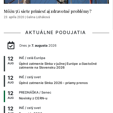
Môžu 5G siete priniesť aj zdravotné problémy?
23. apríla 2020
|
Galina Lišháková
AKTUÁLNE PODUJATIA
Dnes je
7. augusta
2026
12
INÉ
/ celá Európa
AUG
Úplné zatmenie Slnka v južnej Európe a čiastočné
zatmenie na Slovensku 2026
12
INÉ
/ celý svet
AUG
Úplné zatmenie Slnka 2026 – priamy prenos
12
PREDNÁŠKA
/ Senec
AUG
Novinky z CERN-u
12
INÉ
/ celý svet