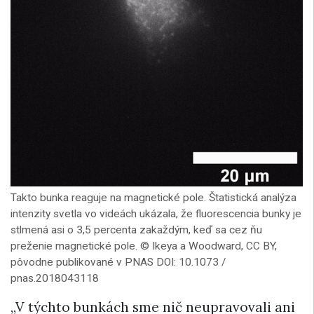
Takto bunka reaguje na magnetické pole. Štatistická analýza
intenzity svetla vo videách ukázala, že fluorescencia bunky je
stlmená asi o 3,5 percenta zakaždým, keď sa cez ňu
preženie magnetické pole. © Ikeya a Woodward, CC BY,
pôvodne publikované v PNAS DOI: 10.1073 /
pnas.2018043118
„V týchto bunkách sme nič neupravovali ani