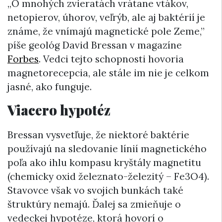
„O mnohých zvieratách vrátane vtákov,
netopierov, úhorov, veľrýb, ale aj baktérií je
známe, že vnímajú magnetické pole Zeme,”
píše geológ David Bressan v magazíne
Forbes
. Vedci tejto schopnosti hovoria
magnetorecepcia, ale stále im nie je celkom
jasné, ako funguje.
Viacero hypotéz
Bressan vysvetľuje, že niektoré baktérie
používajú na sledovanie línií magnetického
poľa ako ihlu kompasu kryštály magnetitu
(chemicky oxid železnato-železitý – Fe3O4).
Stavovce však vo svojich bunkách také
štruktúry nemajú. Ďalej sa zmieňuje o
vedeckej hypotéze, ktorá hovorí o