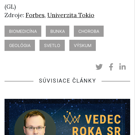
(GL)
Zdroje:
Forbes
,
Univerzita Tokio
BIOMEDICÍNA
BUNKA
CHOROBA
GEOLÓGIA
SVETLO
VÝSKUM
SÚVISIACE ČLÁNKY