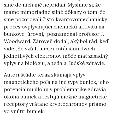
sme do nich nič nepridali. Myslíme si, že
máme mimoriadne silné dôkazy o tom, že
sme pozorovali čisto kvantovomechanický
proces ovplyvňujúci chemickú aktivitu na
bunkovej úrovni,“ poznamenal profesor J.
Woodward. Zároveň dodal, aký bol rád, keď
videl, že vzťah medzi rotáciami dvoch
jednotlivých elektrónov môže mať zásadný
vplyv na biológiu, a teda aj ľudské zdravie.
Autori štúdie teraz skúmajú vplyv
magnetického poľa na iné typy buniek, jeho
potenciálnu úlohu v problematike zdravia i
okolia buniek a testujú možné magnetické
receptory vrátane kryptochrómov priamo
vo vnútri buniek.