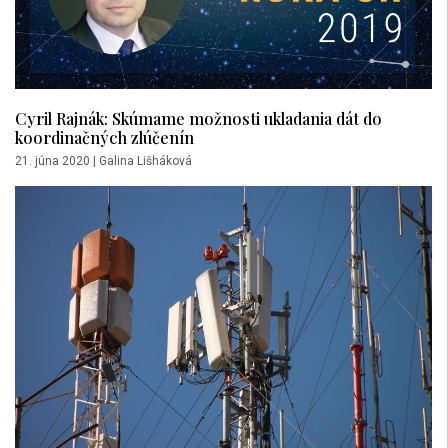
Cyril Rajnák: Skúmame možnosti ukladania dát do
koordinačných zlúčenín
21. júna 2020
|
Galina Lišháková