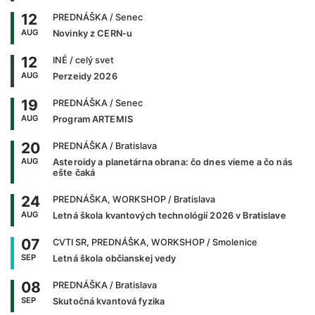
12
PREDNÁŠKA
/ Senec
AUG
Novinky z CERN-u
12
INÉ
/ celý svet
AUG
Perzeidy 2026
19
PREDNÁŠKA
/ Senec
AUG
Program ARTEMIS
20
PREDNÁŠKA
/ Bratislava
AUG
Asteroidy a planetárna obrana: čo dnes vieme a čo nás
ešte čaká
24
PREDNÁŠKA, WORKSHOP
/ Bratislava
AUG
Letná škola kvantových technológií 2026 v Bratislave
07
CVTI SR, PREDNÁŠKA, WORKSHOP
/ Smolenice
SEP
Letná škola občianskej vedy
08
PREDNÁŠKA
/ Bratislava
SEP
Skutočná kvantová fyzika