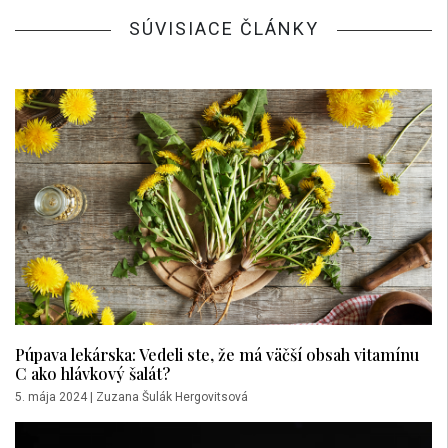
SÚVISIACE ČLÁNKY
Púpava lekárska: Vedeli ste, že má väčší obsah vitamínu
C ako hlávkový šalát?
5. mája 2024
|
Zuzana Šulák Hergovitsová