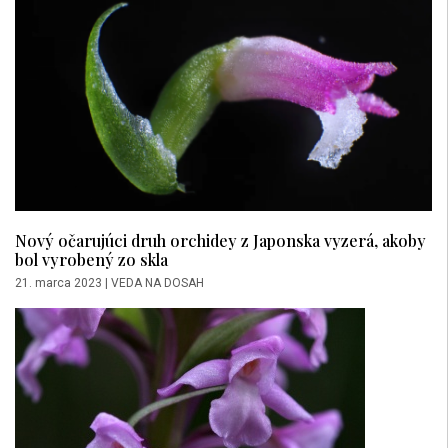
Nový očarujúci druh orchidey z Japonska vyzerá, akoby
bol vyrobený zo skla
21. marca 2023
|
VEDA NA DOSAH