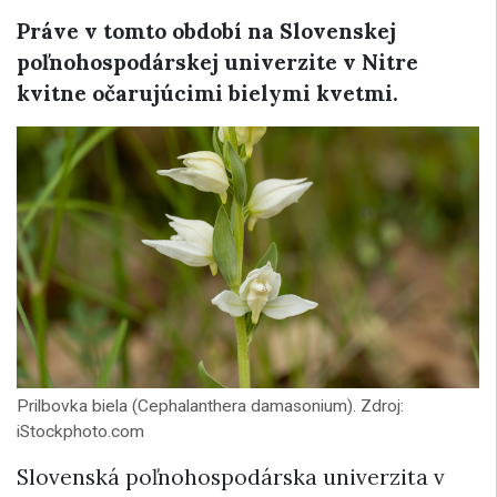
Práve v tomto období na Slovenskej
poľnohospodárskej univerzite v Nitre
kvitne očarujúcimi bielymi kvetmi.
Prilbovka biela (Cephalanthera damasonium). Zdroj:
iStockphoto.com
Slovenská poľnohospodárska univerzita v