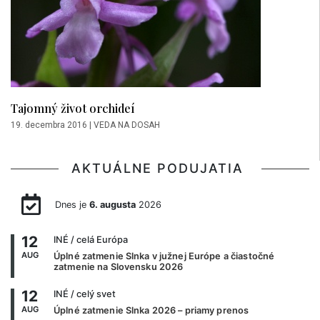
Tajomný život orchideí
19. decembra 2016
|
VEDA NA DOSAH
AKTUÁLNE PODUJATIA
Dnes je
6. augusta
2026
12
INÉ
/ celá Európa
AUG
Úplné zatmenie Slnka v južnej Európe a čiastočné
zatmenie na Slovensku 2026
12
INÉ
/ celý svet
AUG
Úplné zatmenie Slnka 2026 – priamy prenos