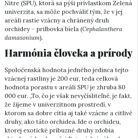
Nitre (SPU), ktorá sa pýši prívlastkom Zelená
univerzita, sa môže pochváliť tým, že v jej
areáli rastie vzácny a chránený druh
orchidey – prilbovka biela (
Cephalanthera
damasonium
).
Harmónia človeka a prírody
Spoločenská hodnota jedného jedinca tejto
vzácnej rastliny je 200 eur, teda celková
hodnota porastu v areáli SPU je zhruba 80
000 eur. „To, čo je však nevyčísliteľné, je fakt,
že žijeme v univerzitnom prostredí, v
ktorom sa dobre cítia aj také vzácne a citlivé
druhy, ako táto orchidea. Ide o orchideu,
ktorej exotické príbuzné druhy zdobia