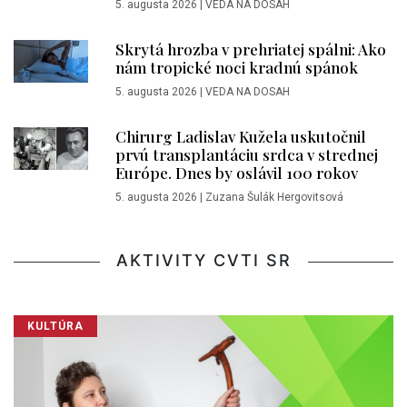
5. augusta 2026
|
VEDA NA DOSAH
Skrytá hrozba v prehriatej spálni: Ako
nám tropické noci kradnú spánok
5. augusta 2026
|
VEDA NA DOSAH
Chirurg Ladislav Kužela uskutočnil
prvú transplantáciu srdca v strednej
Európe. Dnes by oslávil 100 rokov
5. augusta 2026
|
Zuzana Šulák Hergovitsová
AKTIVITY CVTI SR
KULTÚRA