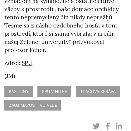
vzhľadom na symbiózne a ostatné citlivé
väzby k prostrediu, naše domáce orchidey
tento nepremyslený čin nikdy neprežijú.
Tešme sa z nášho ozdobného hosťa v tom
prostredí, ktoré si sama vybrala: v areáli
našej Zelenej univerzity,“ prízvukoval
profesor Fehér.
Zdroj:
SPU
(JM)
RASTLINY
SPU V NITRE
TLAČOVÁ SPRÁVA
ZAUJÍMAVOSTI VO VEDE