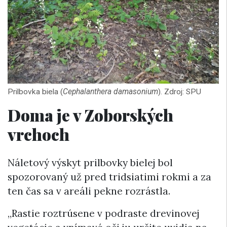
Prilbovka biela (
Cephalanthera damasonium
). Zdroj: SPU
Doma je v Zoborských
vrchoch
Náletový výskyt prilbovky bielej bol
spozorovaný už pred tridsiatimi rokmi a za
ten čas sa v areáli pekne rozrástla.
„Rastie roztrúsene v podraste drevinovej