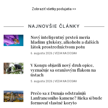
Zobraziť všetky podujatia >>
NAJNOVŠIE ČLÁNKY
Nový inteligentný prsteň meria
hladinu glukózy, alkoholu a ďalších
látok prostredníctvom potu
6. augusta 2026
|
VEDA NA DOSAH
V Kongu objavili nový druh opice,
vyznačuje sa oranžovým fľakom na
ústach
5. augusta 2026
|
VEDA NA DOSAH
Prečo sa z Dunaja odstraňujú
Lanfranconiho kamene? Rieka si bude
formovať vlastné koryto