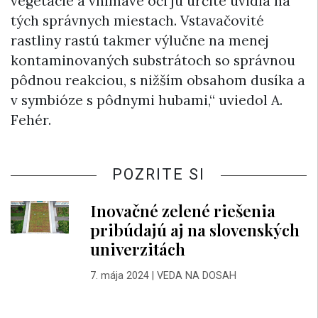
vegetácie a vnímavé oči ju určite uvidia na
tých správnych miestach. Vstavačovité
rastliny rastú takmer výlučne na menej
kontaminovaných substrátoch so správnou
pôdnou reakciou, s nižším obsahom dusíka a
v symbióze s pôdnymi hubami,“ uviedol A.
Fehér.
POZRITE SI
Inovačné zelené riešenia
pribúdajú aj na slovenských
univerzitách
7. mája 2024
|
VEDA NA DOSAH