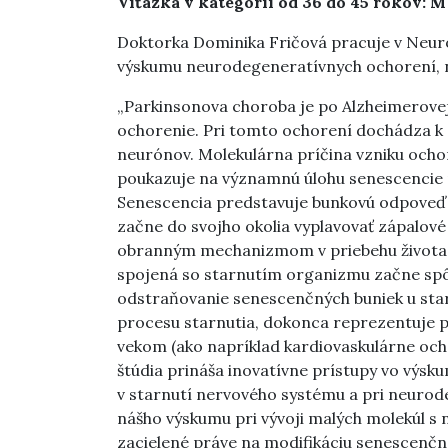
Víťazka v kategórii od 36 do 45 rokov: 
Doktorka Dominika Fričová pracuje v Neuro
výskumu neurodegeneratívnych ochorení, 
„Parkinsonova choroba je po Alzheimerove
ochorenie. Pri tomto ochorení dochádza 
neurónov. Molekulárna príčina vzniku ochore
poukazuje na významnú úlohu senescencie
Senescencia predstavuje bunkovú odpoveď n
začne do svojho okolia vyplavovať zápalové
obranným mechanizmom v priebehu života,
spojená so starnutím organizmu začne spô
odstraňovanie senescenčných buniek u st
procesu starnutia, dokonca reprezentuje p
vekom (ako napríklad kardiovaskulárne och
štúdia prináša inovatívne prístupy vo výsk
v starnutí nervového systému a pri neurode
nášho výskumu pri vývoji malých molekúl s 
zacielené práve na modifikáciu senescenčn