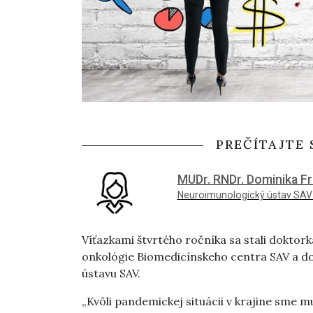
PREČÍTAJTE 
MUDr. RNDr. Dominika Fr
Neuroimunologický ústav SAV 
Víťazkami štvrtého ročníka sa stali doktor
onkológie Biomedicínskeho centra SAV a d
ústavu SAV.
„Kvôli pandemickej situácii v krajine sme mu