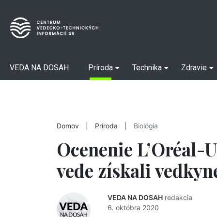
VEDA NA DOSAH
Príroda
Technika
Zdravie
Domov
|
Príroda
|
Biológia
Ocenenie L’Oréal-
vede získali vedkyn
VEDA NA DOSAH
redakcia
6. októbra 2020