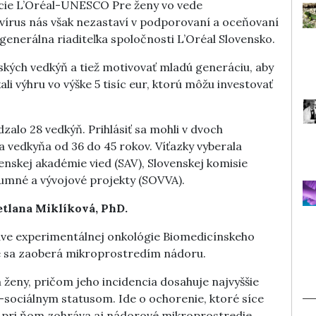
cie L’Oréal-UNESCO Pre ženy vo vede
vírus nás však nezastaví v podporovaní a oceňovaní
r, generálna riaditeľka spoločnosti L’Oréal Slovensko.
ských vedkýň a tiež motivovať mladú generáciu, aby
ali výhru vo výške 5 tisíc eur, ktorú môžu investovať
zalo 28 vedkýň. Prihlásiť sa mohli v dvoch
a vedkyňa od 36 do 45 rokov. Víťazky vyberala
nskej akadémie vied (SAV), Slovenskej komisie
umné a vývojové projekty (SOVVA).
etlana Miklíková, PhD.
ave experimentálnej onkológie Biomedicínskeho
me sa zaoberá mikroprostredím nádoru.
ženy, pričom jeho incidencia dosahuje najvyššie
sociálnym statusom. Ide o ochorenie, ktoré síce
hu pri ňom zohráva aj nádorové mikroprostredie