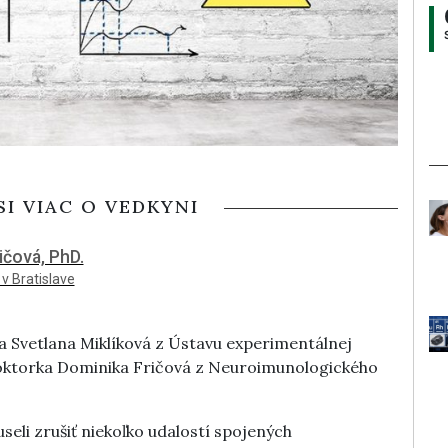
SI VIAC O VEDKYNI
ičová, PhD.
v Bratislave
ka Svetlana Miklíková z Ústavu experimentálnej
oktorka Dominika Fričová z Neuroimunologického
seli zrušiť niekoľko udalostí spojených