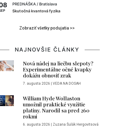
08
PREDNÁŠKA
/ Bratislava
SEP
Skutočná kvantová fyzika
Zobraziť všetky podujatia >>
NAJNOVŠIE ČLÁNKY
Nová nádej na liečbu slepoty?
Experimentálne očné kvapky
dokážu obnoviť zrak
7. augusta 2026
|
VEDA NA DOSAH
William Hyde Wollaston
umožnil praktické využitie
platiny. Narodil sa pred 260
rokmi
6. augusta 2026
|
Zuzana Šulák Hergovitsová