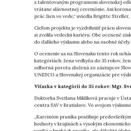
s talentovaným programom slovenskej edí
vrátane slávnostnej ceremónie. Ani korona
prác žien vo vede,“ uviedla Brigitte Strelle
Cieľom projektu je vyzdvihnúť prácu sloven
si zvolila vedeckú kariéru. Obe ocenené získ
do ďalšieho výskumu alebo na osobné účely.
O ocenenie sa na Slovensku tento rok uchád
kategóriách: žena vedkyňa do 35 rokov, žen
odborná porota zložená zo zástupcov Slove
UNESCO a Slovenskej organizácie pre výsk
Víťazka v kategórii do 35 rokov: Mgr. Sv
Doktorka Svetlana Miklíková pracuje v Úst
centra SAV v Bratislave. Vo svojom výsku
„Karcinóm prsníka postihuje predovšetkým 
hodnoty v krajinách s vysokým ekonomicko-
vzniká v bunkách prsníka, ale dôležitú úlo