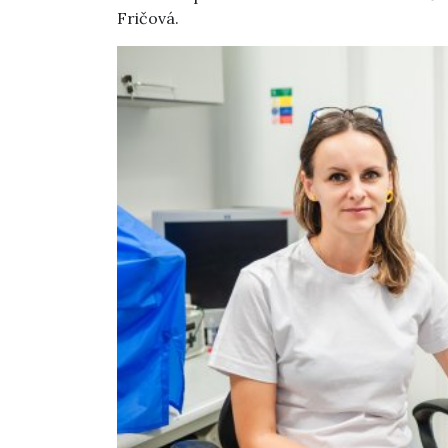
Fričová.