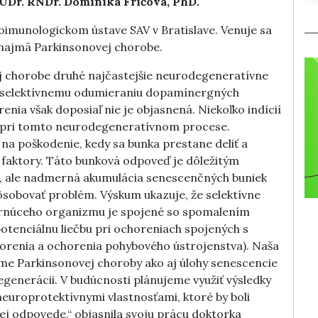
MUDr. RNDr. Dominika Fričová, PhD.
imunologickom ústave SAV v Bratislave. Venuje sa
najmä Parkinsonovej chorobe.
j chorobe druhé najčastejšie neurodegeneratívne
k selektívnemu odumieraniu dopamínergných
nia však doposiaľ nie je objasnená. Niekoľko indícií
 pri tomto neurodegeneratívnom procese.
a poškodenie, kedy sa bunka prestane deliť a
 faktory. Táto bunková odpoveď je dôležitým
 ale nadmerná akumulácia senescenčných buniek
sobovať problém. Výskum ukazuje, že selektívne
arnúceho organizmu je spojené so spomalením
otenciálnu liečbu pri ochoreniach spojených s
orenia a ochorenia pohybového ústrojenstva). Naša
ume Parkinsonovej choroby ako aj úlohy senescencie
generácii. V budúcnosti plánujeme využiť výsledky
neuroprotektívnymi vlastnosťami, ktoré by boli
ej odpovede,“ objasnila svoju prácu doktorka