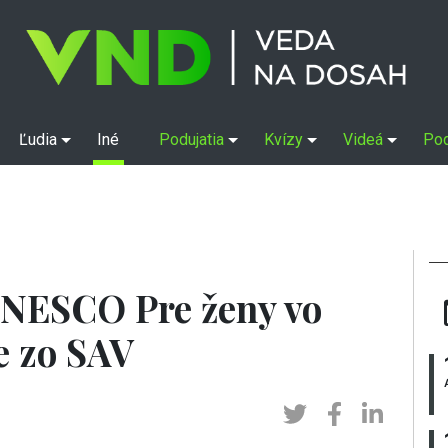
Ľudia
Iné
Podujatia
Kvízy
Videá
Po
UNESCO Pre ženy vo
e zo SAV