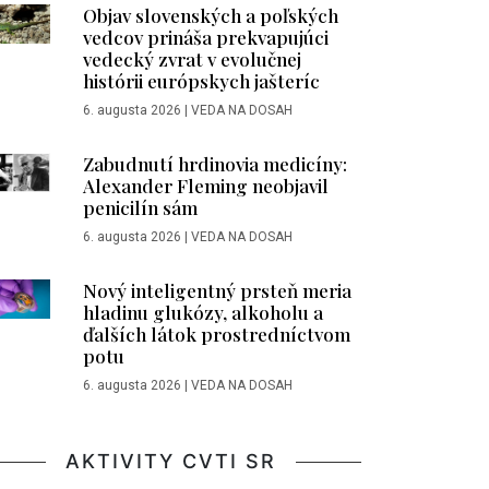
Objav slovenských a poľských
vedcov prináša prekvapujúci
vedecký zvrat v evolučnej
histórii európskych jašteríc
6. augusta 2026
|
VEDA NA DOSAH
Zabudnutí hrdinovia medicíny:
Alexander Fleming neobjavil
penicilín sám
6. augusta 2026
|
VEDA NA DOSAH
Nový inteligentný prsteň meria
hladinu glukózy, alkoholu a
ďalších látok prostredníctvom
potu
6. augusta 2026
|
VEDA NA DOSAH
AKTIVITY CVTI SR