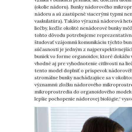
(okolie nádoru). Bunky nádorového mikropro
nádoru a sú zastúpené viacerými typmi nem
vaskulatúra). Takáto výrazná nádorová het
liečby, keďže okolité nenádorové bunky mô
tohto dôvodu potrebujeme reprezentatívne
študovať vzájomnú komunikáciu týchto bunie
súčasnosti je jedným z najperspektívnejšíc
buniek vo forme organoidov, ktoré dokážu 
vhodné aj pre vyhodnotenie citlivosti na lie
tento model doplniť o príspevok nádorov
stromálne bunky nachádzajúce sa v okolit
významnú zložku nádorového mikroprostred
mikroprostredia do organoidového modelu pr
lepšie pochopenie nádorovej biológie,“ vysve