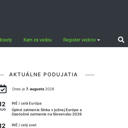
dcasty
Kam za vedou
Register vedcov
AKTUÁLNE PODUJATIA
Dnes je
7. augusta
2026
12
INÉ
/ celá Európa
AUG
Úplné zatmenie Slnka v južnej Európe a
čiastočné zatmenie na Slovensku 2026
12
INÉ
/ celý svet