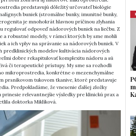
stredia predstavujú dôležitý určovateľ biológie
alígnych buniek (stromálne bunky, imunitné bunky,
erogenita je mnohokrát hlavnou príčinou zlyhania
žu regulovať odpoveď nádorových buniek na liečbu. Z
 a robustné modely, v rámci ktorých by sme mohli
k a ich vplyv na správanie sa nádorových buniek. V
h predklinických modelov kultivácia nádorových
veľmi dobre rekapitulovať komplexitu nádoru a sú
čivá či terapeutické prístupy. My sme sa rozhodli
ého mikroprostredia, konkrétne o mezenchymálne
P
om prsníkovom tukovom tkanive, ktoré predstavuje
m
ia. Predpokladáme, že vnesenie ďalšej zložky
K
inesie relevantnejšie výsledky pre klinickú prax a
tlila doktorka Miklíková.