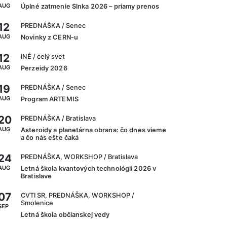
AUG
Úplné zatmenie Slnka 2026 – priamy prenos
12
PREDNÁŠKA
/ Senec
AUG
Novinky z CERN-u
12
INÉ
/ celý svet
AUG
Perzeidy 2026
19
PREDNÁŠKA
/ Senec
AUG
Program ARTEMIS
20
PREDNÁŠKA
/ Bratislava
AUG
Asteroidy a planetárna obrana: čo dnes vieme
a čo nás ešte čaká
24
PREDNÁŠKA, WORKSHOP
/ Bratislava
AUG
Letná škola kvantových technológií 2026 v
Bratislave
07
CVTI SR, PREDNÁŠKA, WORKSHOP
/
Smolenice
SEP
Letná škola občianskej vedy