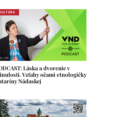
KULTÚRA
ODCAST: Láska a dvorenie v
inulosti. Vzťahy očami etnologičky
ataríny Nádaskej