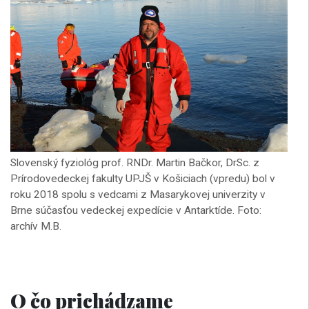
Slovenský fyziológ prof. RNDr. Martin Bačkor, DrSc. z
Prírodovedeckej fakulty UPJŠ v Košiciach (vpredu) bol v
roku 2018 spolu s vedcami z Masarykovej univerzity v
Brne súčasťou vedeckej expedície v Antarktíde. Foto:
archív M.B.
O čo prichádzame