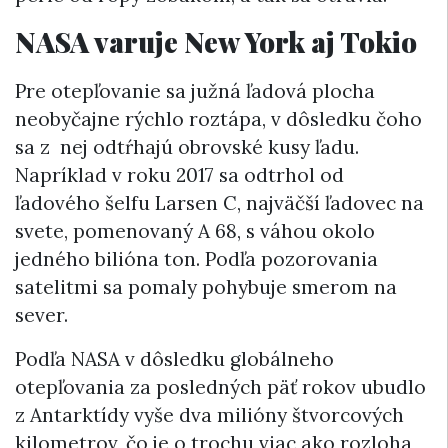
NASA varuje New York aj Tokio
Pre otepľovanie sa južná ľadová plocha
neobyčajne rýchlo roztápa, v dôsledku čoho
sa z nej odtŕhajú obrovské kusy ľadu.
Napríklad v roku 2017 sa odtrhol od
ľadového šelfu Larsen C, najväčší ľadovec na
svete, pomenovaný A 68, s váhou okolo
jedného bilióna ton. Podľa pozorovania
satelitmi sa pomaly pohybuje smerom na
sever.
Podľa NASA v dôsledku globálneho
otepľovania za posledných päť rokov ubudlo
z Antarktídy vyše dva milióny štvorcových
kilometrov, čo je o trochu viac ako rozloha