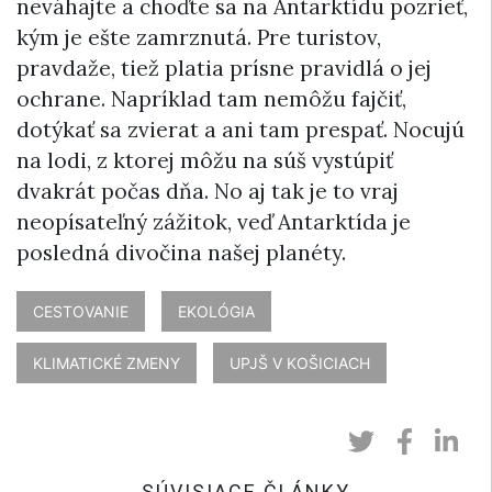
neváhajte a choďte sa na Antarktídu pozrieť,
kým je ešte zamrznutá. Pre turistov,
pravdaže, tiež platia prísne pravidlá o jej
ochrane. Napríklad tam nemôžu fajčiť,
dotýkať sa zvierat a ani tam prespať. Nocujú
na lodi, z ktorej môžu na súš vystúpiť
dvakrát počas dňa. No aj tak je to vraj
neopísateľný zážitok, veď Antarktída je
posledná divočina našej planéty.
CESTOVANIE
EKOLÓGIA
KLIMATICKÉ ZMENY
UPJŠ V KOŠICIACH
SÚVISIACE ČLÁNKY