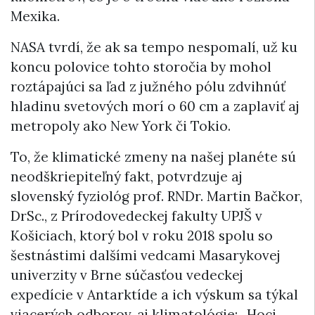
Mexika.
NASA tvrdí, že ak sa tempo nespomalí, už ku
koncu polovice tohto storočia by mohol
roztápajúci sa ľad z južného pólu zdvihnúť
hladinu svetových morí o 60 cm a zaplaviť aj
metropoly ako New York či Tokio.
To, že klimatické zmeny na našej planéte sú
neodškriepiteľný fakt, potvrdzuje aj
slovenský fyziológ prof. RNDr. Martin Bačkor,
DrSc., z Prírodovedeckej fakulty UPJŠ v
Košiciach, ktorý bol v roku 2018 spolu so
šestnástimi dalšími vedcami Masarykovej
univerzity v Brne súčasťou vedeckej
expedície v Antarktíde a ich výskum sa týkal
viacerých odborov, aj klimatológie: „Hoci