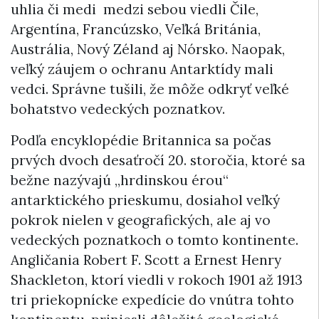
uhlia či medi medzi sebou viedli Čile,
Argentína, Francúzsko, Veľká Británia,
Austrália, Nový Zéland aj Nórsko. Naopak,
veľký záujem o ochranu Antarktídy mali
vedci. Správne tušili, že môže odkryť veľké
bohatstvo vedeckých poznatkov.
Podľa encyklopédie Britannica sa počas
prvých dvoch desaťročí 20. storočia, ktoré sa
bežne nazývajú „hrdinskou érou“
antarktického prieskumu, dosiahol veľký
pokrok nielen v geografických, ale aj vo
vedeckých poznatkoch o tomto kontinente.
Angličania Robert F. Scott a Ernest Henry
Shackleton, ktorí viedli v rokoch 1901 až 1913
tri priekopnícke expedície do vnútra tohto