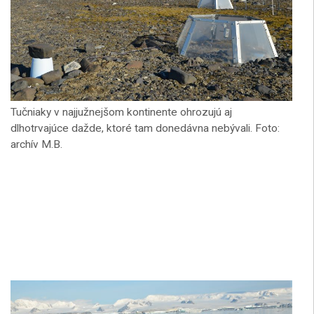
Tučniaky v najjužnejšom kontinente ohrozujú aj
dlhotrvajúce dažde, ktoré tam donedávna nebývali. Foto:
archív M.B.