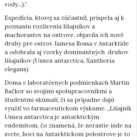
vody…).”
Expedícia, ktorej sa zúčastnil, prispela aj k
poznaniu rozšírenia lišajníkov a
machorastov na ostrove, objavila ich nové
druhy pre ostrov Jamesa Rossa v Antarktíde
a odobrala aj vzorky dominantných druhov
lišajníkov
(
Usnea antarctica, Xanthoria
elegans
).
Doma
v
laboratórnych podmienkach Martin
Bačkor so svojimi spolupracovníkmi a
študentmi skúmali, či sa prípadne dajú
využiť vo farmaceutickom výskume. „Lišajník
Usnea antarctica je antarktickým
endemitom, čo znamená, že nerastie inde na
svete, hoci na Antarktickom polostrove je to