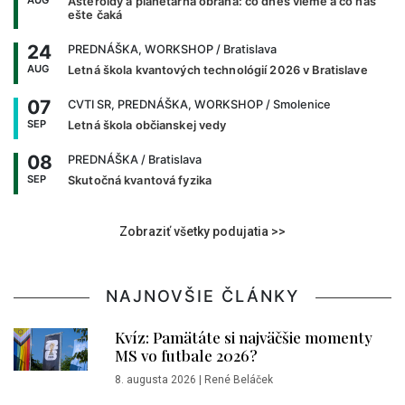
AUG
Asteroidy a planetárna obrana: čo dnes vieme a čo nás
ešte čaká
24
PREDNÁŠKA, WORKSHOP
/ Bratislava
AUG
Letná škola kvantových technológií 2026 v Bratislave
07
CVTI SR, PREDNÁŠKA, WORKSHOP
/ Smolenice
SEP
Letná škola občianskej vedy
08
PREDNÁŠKA
/ Bratislava
SEP
Skutočná kvantová fyzika
Zobraziť všetky podujatia >>
NAJNOVŠIE ČLÁNKY
Kvíz: Pamätáte si najväčšie momenty
MS vo futbale 2026?
8. augusta 2026
|
René Beláček