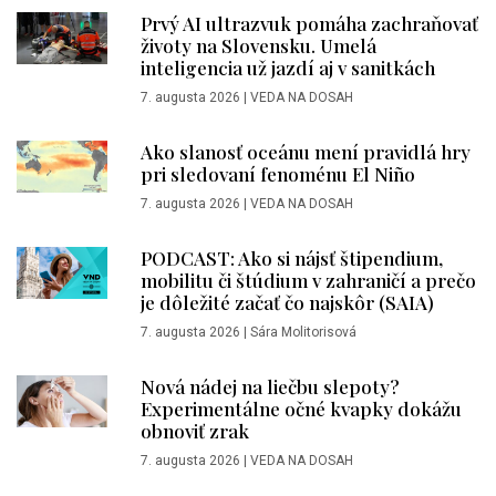
Prvý AI ultrazvuk pomáha zachraňovať
životy na Slovensku. Umelá
inteligencia už jazdí aj v sanitkách
7. augusta 2026
|
VEDA NA DOSAH
Ako slanosť oceánu mení pravidlá hry
pri sledovaní fenoménu El Niño
7. augusta 2026
|
VEDA NA DOSAH
PODCAST: Ako si nájsť štipendium,
mobilitu či štúdium v zahraničí a prečo
je dôležité začať čo najskôr (SAIA)
7. augusta 2026
|
Sára Molitorisová
Nová nádej na liečbu slepoty?
Experimentálne očné kvapky dokážu
obnoviť zrak
7. augusta 2026
|
VEDA NA DOSAH