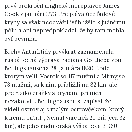
prvý prekročil anglický moreplavec James
Cook v januári 1773. Pre plávajúce ľadové
kryhy sa však neodvážil ísť bližšie k južnému
pólu a ani nepredpokladal, že by tam mohla
byť pevnina.
Brehy Antarktídy prvýkrát zaznamenala
ruská lodná výprava Fabiana Gottlieba von
Bellingshausena 28. januára 1820. Lode,
ktorým velil, Vostok so 117 mužmi a Mirnyjso
73 mužmi, sa k nim priblížili na 32 km, ale
pre riziko zrážky s kryhami pri nich
nezakotvili. Bellinghausen si zapísal, že
videli ostrov aj s malým ostrovčekom, ktorý
k nemu patril. „Nemal viac než 20 míľ (cca 32
km), ale jeho nadmorská výška bola 3 960