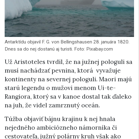
Antarktídu objavil F. G. von Bellingshausen 28. januára 1820.
Dnes sa do nej dostanú aj turisti. Foto: Pixabay.com
Už Aristoteles tvrdil, že na južnej pologuli sa
musí nachádzať pevnina, ktorá vyvažuje
kontinenty na severnej pologuli. Maori majú
starú legendu o mužovi menom Ui-te-
Rangiora, ktorý sa v kanoe dostal tak ďaleko
na juh, že videl zamrznutý oceán.
Túžba objaviť bájnu krajinu k nej hnala
nejedného ambiciózneho námorníka či
cestovateľa, južný polárny kruh však ako