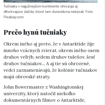
Tučniaky v najjužnejšom kontinente ohrozujú aj
dlhotrvajúce dažde, ktoré tam donedávna nebývali. Foto:
Pixabay.com
Prečo hynú tučniaky
Okrem iného aj preto, že v Antarktíde žije
mnoho vzácnych zvierat, okrem iného osem
druhov veľrýb, sedem druhov tuleňov, šesť
druhov tučniakov… A aj tie sú ohrozené,
vedci zaznamenávajú, že kolónie tučniakov
majú obrovské straty.
John Bowermaster z Washingtonskej
univerzity, ktorý natočil niekoľko
dokumentárnych filmov o Antarktíde,