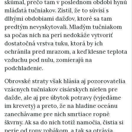
skúmal, prečo tam v poslednom období hynú
mláďatá tučniakov. Zistil, že to súvisí s
dlhými obdobiami dažďov, ktoré sa tam
predtým nevyskytovali. Mladým tučniakom
sa počas nich na perí nedokáže vytvoriť
dostatočná vrstva tuku, ktorá by ich
ochránila pred mrazom, a keď klesne teplota
vzduchu pod nulu, zomierajú na
podchladenie.
Obrovské straty však hlásia aj pozorovatelia
vzácnych tučniakov cisárskych nielen pre
dažde, ale aj pre úbytok potravy (vyjedáme
im krevety) a preto, že na hladine oceánu
zanechávame pre nich smrtiace ropné
škvrny. Ak sa do nich totiž namočia, čistia si
perie od ropy zobákom, a tak sa otrávia.