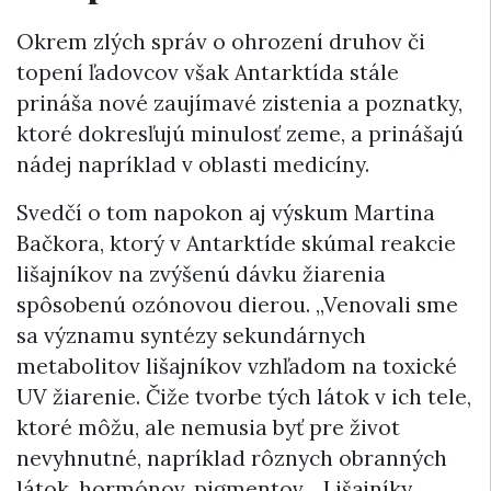
Okrem zlých správ o ohrození druhov či
topení ľadovcov však Antarktída stále
prináša nové zaujímavé zistenia a poznatky,
ktoré dokresľujú minulosť zeme, a prinášajú
nádej napríklad v oblasti medicíny.
Svedčí o tom napokon aj výskum Martina
Bačkora, ktorý v Antarktíde skúmal reakcie
lišajníkov na zvýšenú dávku žiarenia
spôsobenú ozónovou dierou. „Venovali sme
sa významu syntézy sekundárnych
metabolitov lišajníkov vzhľadom na toxické
UV žiarenie. Čiže tvorbe tých látok v ich tele,
ktoré môžu, ale nemusia byť pre život
nevyhnutné, napríklad rôznych obranných
látok, hormónov, pigmentov… Lišajníky