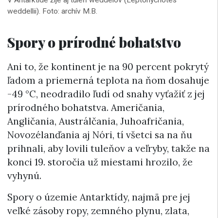
V Antarktíde žije aj tuleň weddelov (Leptonychotes
weddellii). Foto: archív M.B.
Spory o prírodné bohatstvo
Ani to, že kontinent je na 90 percent pokrytý
ľadom a priemerná teplota na ňom dosahuje
-49 °C, neodradilo ľudí od snahy vyťažiť z jej
prírodného bohatstva. Američania,
Angličania, Austrálčania, Juhoafričania,
Novozélanďania aj Nóri, tí všetci sa na ňu
prihnali, aby lovili tuleňov a veľryby, takže na
konci 19. storočia už miestami hrozilo, že
vyhynú.
Spory o územie Antarktídy, najmä pre jej
veľké zásoby ropy, zemného plynu, zlata,