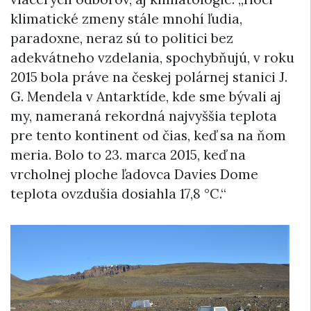
klimatické zmeny stále mnohí ľudia,
paradoxne, neraz sú to politici bez
adekvátneho vzdelania, spochybňujú, v roku
2015 bola práve na českej polárnej stanici J.
G. Mendela v Antarktíde, kde sme bývali aj
my, nameraná rekordná najvyššia teplota
pre tento kontinent od čias, keď sa na ňom
meria. Bolo to 23. marca 2015, keď na
vrcholnej ploche ľadovca Davies Dome
teplota ovzdušia dosiahla 17,8 °C.“