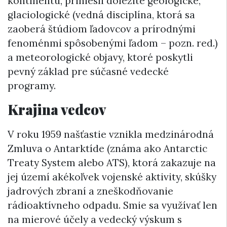
kontinentu, priniesli dôležité geologické,
glaciologické (vedná disciplína, ktorá sa
zaoberá štúdiom ľadovcov a prírodnými
fenoménmi spôsobenými ľadom – pozn. red.)
a meteorologické objavy, ktoré poskytli
pevný základ pre súčasné vedecké
programy.
Krajina vedcov
V roku 1959 našťastie vznikla medzinárodná
Zmluva o Antarktíde (známa ako Antarctic
Treaty System alebo ATS), ktorá zakazuje na
jej území akékoľvek vojenské aktivity, skúšky
jadrových zbraní a zneškodňovanie
rádioaktívneho odpadu. Smie sa využívať len
na mierové účely a vedecký výskum s