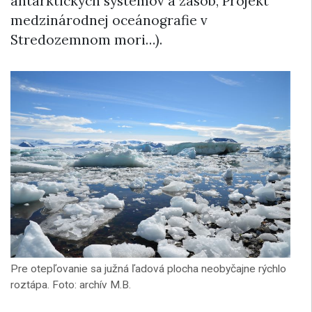
antarktických systémov a zásob, Projekt
medzinárodnej oceánografie v
Stredozemnom mori…).
Pre otepľovanie sa južná ľadová plocha neobyčajne rýchlo
roztápa. Foto: archív M.B.