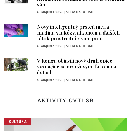
sám
6. augusta 2026
|
VEDA NA DOSAH
Nový inteligentný prsteň meria
hladinu glukózy, alkoholu a ďalších
látok prostredníctvom potu
6. augusta 2026
|
VEDA NA DOSAH
V Kongu objavili nový druh opice,
vyznačuje sa oranžovým fľakom na
ústach
5. augusta 2026
|
VEDA NA DOSAH
AKTIVITY CVTI SR
KULTÚRA