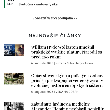
SEP
Skutočná kvantová fyzika
Zobraziť všetky podujatia >>
NAJNOVŠIE ČLÁNKY
William Hyde Wollaston umožnil
praktické využitie platiny. Narodil sa
pred 260 rokmi
6. augusta 2026
|
Zuzana Šulák Hergovitsová
Objav slovenských a poľských vedcov
prináša prekvapujúci vedecký zvrat v
evolučnej histórii európskych jašteríc
6. augusta 2026
|
VEDA NA DOSAH
Zabudnutí hrdinovia medicíny:
Alexander Fleming neobjavil penicilín