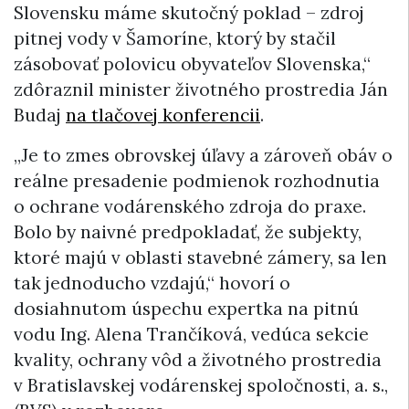
Slovensku máme skutočný poklad – zdroj
pitnej vody v Šamoríne, ktorý by stačil
zásobovať polovicu obyvateľov Slovenska,“
zdôraznil minister životného prostredia Ján
Budaj
na tlačovej konferencii
.
„Je to zmes obrovskej úľavy a zároveň obáv o
reálne presadenie podmienok rozhodnutia
o ochrane vodárenského zdroja do praxe.
Bolo by naivné predpokladať, že subjekty,
ktoré majú v oblasti stavebné zámery, sa len
tak jednoducho vzdajú,“ hovorí o
dosiahnutom úspechu expertka na pitnú
vodu Ing. Alena Trančíková, vedúca sekcie
kvality, ochrany vôd a životného prostredia
v Bratislavskej vodárenskej spoločnosti, a. s.,