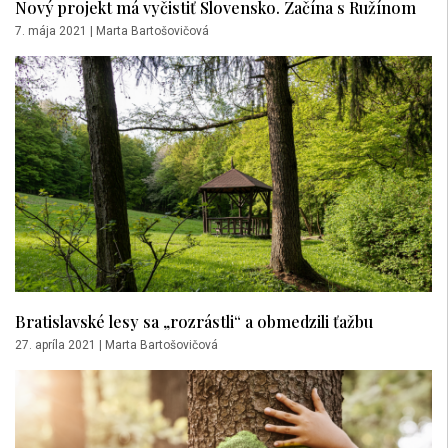
Nový projekt má vyčistiť Slovensko. Začína s Ružínom
7. mája 2021
|
Marta Bartošovičová
Bratislavské lesy sa „rozrástli“ a obmedzili ťažbu
27. apríla 2021
|
Marta Bartošovičová