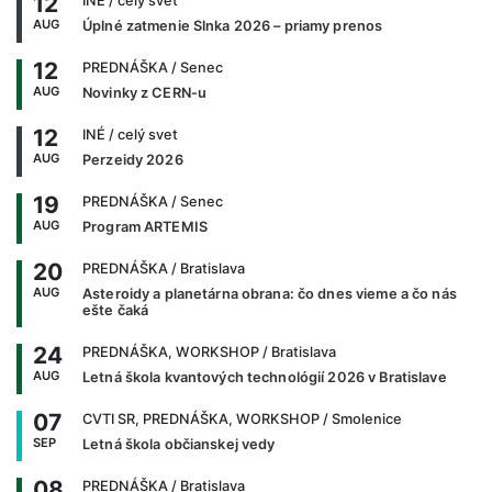
12
INÉ
/ celý svet
AUG
Úplné zatmenie Slnka 2026 – priamy prenos
12
PREDNÁŠKA
/ Senec
AUG
Novinky z CERN-u
12
INÉ
/ celý svet
AUG
Perzeidy 2026
19
PREDNÁŠKA
/ Senec
AUG
Program ARTEMIS
20
PREDNÁŠKA
/ Bratislava
AUG
Asteroidy a planetárna obrana: čo dnes vieme a čo nás
ešte čaká
24
PREDNÁŠKA, WORKSHOP
/ Bratislava
AUG
Letná škola kvantových technológií 2026 v Bratislave
07
CVTI SR, PREDNÁŠKA, WORKSHOP
/ Smolenice
SEP
Letná škola občianskej vedy
08
PREDNÁŠKA
/ Bratislava