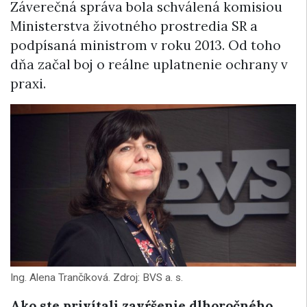
Záverečná správa bola schválená komisiou
Ministerstva životného prostredia SR a
podpísaná ministrom v roku 2013. Od toho
dňa začal boj o reálne uplatnenie ochrany v
praxi.
Ing. Alena Trančíková. Zdroj: BVS a. s.
Ako ste privítali zavŕšenie dlhoročného