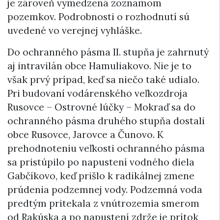
je zároveň vymedzená zoznamom
pozemkov. Podrobnosti o rozhodnutí sú
uvedené vo verejnej vyhláške.
Do ochranného pásma II. stupňa je zahrnutý
aj intravilán obce Hamuliakovo. Nie je to
však prvý prípad, keď sa niečo také udialo.
Pri budovaní vodárenského veľkozdroja
Rusovce – Ostrovné lúčky – Mokraď sa do
ochranného pásma druhého stupňa dostali
obce Rusovce, Jarovce a Čunovo. K
prehodnoteniu veľkosti ochranného pásma
sa pristúpilo po napustení vodného diela
Gabčíkovo, keď prišlo k radikálnej zmene
prúdenia podzemnej vody. Podzemná voda
predtým pritekala z vnútrozemia smerom
od Rakúska a po napustení zdrže je prítok