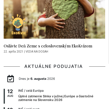
Oslávte Deň Zeme s celoslovenským EkoKvízom
22. apríla 2021
|
VEDA NA DOSAH
AKTUÁLNE PODUJATIA
Dnes je
6. augusta
2026
12
INÉ
/ celá Európa
AUG
Úplné zatmenie Slnka v južnej Európe a čiastočné
zatmenie na Slovensku 2026