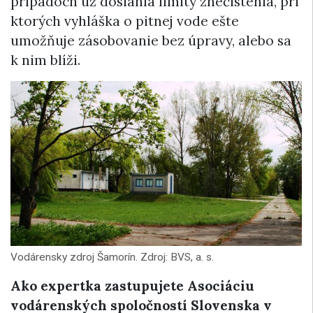
prípadoch už dosiahla limity znečistenia, pri
ktorých vyhláška o pitnej vode ešte
umožňuje zásobovanie bez úpravy, alebo sa
k nim blíži.
Vodárensky zdroj Šamorín. Zdroj: BVS, a. s.
Ako expertka zastupujete Asociáciu
vodárenských spoločností Slovenska v