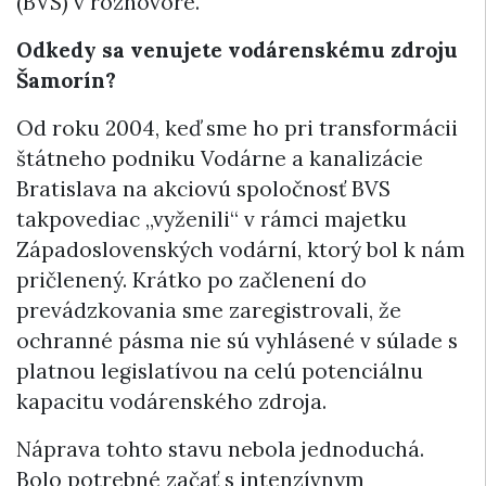
(BVS) v rozhovore.
Odkedy sa venujete vodárenskému zdroju
Šamorín?
Od roku 2004, keď sme ho pri transformácii
štátneho podniku Vodárne a kanalizácie
Bratislava na akciovú spoločnosť BVS
takpovediac „vyženili“ v rámci majetku
Západoslovenských vodární, ktorý bol k nám
pričlenený. Krátko po začlenení do
prevádzkovania sme zaregistrovali, že
ochranné pásma nie sú vyhlásené v súlade s
platnou legislatívou na celú potenciálnu
kapacitu vodárenského zdroja.
Náprava tohto stavu nebola jednoduchá.
Bolo potrebné začať s intenzívnym