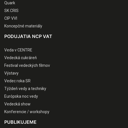
Quark
SK CRIS
CIP VVI
Koncepčné materiály
PODUJATIA NCP VAT
Veda v CENTRE
Vedecká cukráreň
Festival vedeckých filmov
Výstavy
Vedec roka SR
Týždeň vedy a techniky
Európska noc vedy
Vedecká show
Konferencie / workshopy
PUBLIKUJEME