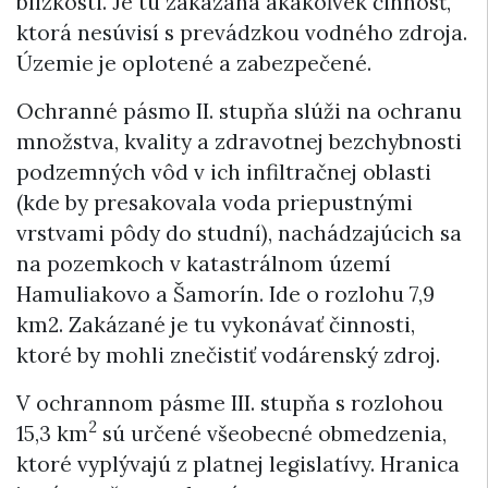
blízkosti. Je tu zakázaná akákoľvek činnosť,
ktorá nesúvisí s prevádzkou vodného zdroja.
Územie je oplotené a zabezpečené.
Ochranné pásmo II. stupňa slúži na ochranu
množstva, kvality a zdravotnej bezchybnosti
podzemných vôd v ich infiltračnej oblasti
(kde by presakovala voda priepustnými
vrstvami pôdy do studní), nachádzajúcich sa
na pozemkoch v katastrálnom území
Hamuliakovo a Šamorín. Ide o rozlohu 7,9
km2. Zakázané je tu vykonávať činnosti,
ktoré by mohli znečistiť vodárenský zdroj.
V ochrannom pásme III. stupňa s rozlohou
2
15,3 km
sú určené všeobecné obmedzenia,
ktoré vyplývajú z platnej legislatívy. Hranica