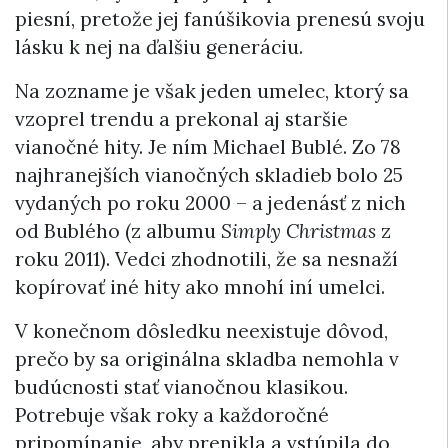
piesní, pretože jej fanúšikovia prenesú svoju
lásku k nej na ďalšiu generáciu.
Na zozname je však jeden umelec, ktorý sa
vzoprel trendu a prekonal aj staršie
vianočné hity. Je ním Michael Bublé. Zo 78
najhranejších vianočných skladieb bolo 25
vydaných po roku 2000 – a jedenásť z nich
od Bublého (z albumu
Simply Christmas
z
roku 2011). Vedci zhodnotili, že sa nesnaží
kopírovať iné hity ako mnohí iní umelci.
V konečnom dôsledku neexistuje dôvod,
prečo by sa originálna skladba nemohla v
budúcnosti stať vianočnou klasikou.
Potrebuje však roky a každoročné
pripomínanie, aby prenikla a vstúpila do