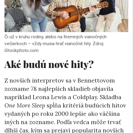
Či už v kruhu rodiny, alebo na firemných vianočných
večierkoch – vždy musia hrať vianočné hity. Zdroj:
iStockphoto.com
Aké budú nové hity?
Z novších interpretov sa v Bennettovom
zozname 78 najlepších skladieb objavila
napríklad Leona Lewis a Coldplay. Skladba
One More Sleep
spĺňa kritériá budúcich hitov
vydaných po roku 2000 lepšie ako väčšina
iných na zozname. Podľa vedca môže trvať
dlhší čas, kým sa prejaví popularita novších