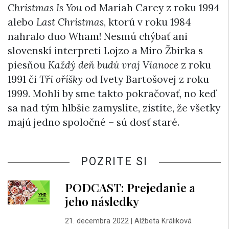
Christmas Is You
od Mariah Carey z roku 1994
alebo
Last Christmas
, ktorú v roku 1984
nahralo duo Wham! Nesmú chýbať ani
slovenskí interpreti Lojzo a Miro Žbirka s
piesňou
Každý deň budú vraj Vianoce
z roku
1991 či
Tři oříšky
od Ivety Bartošovej z roku
1999. Mohli by sme takto pokračovať, no keď
sa nad tým hlbšie zamyslíte, zistíte, že všetky
majú jedno spoločné – sú dosť staré.
POZRITE SI
PODCAST: Prejedanie a
jeho následky
21. decembra 2022
|
Alžbeta Králiková