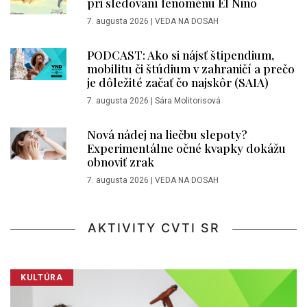
pri sledovaní fenoménu El Niño
7. augusta 2026
|
VEDA NA DOSAH
PODCAST: Ako si nájsť štipendium,
mobilitu či štúdium v zahraničí a prečo
je dôležité začať čo najskôr (SAIA)
7. augusta 2026
|
Sára Molitorisová
Nová nádej na liečbu slepoty?
Experimentálne očné kvapky dokážu
obnoviť zrak
7. augusta 2026
|
VEDA NA DOSAH
AKTIVITY CVTI SR
KULTÚRA