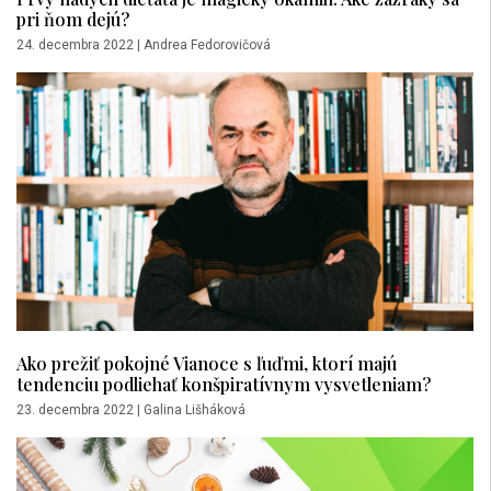
pri ňom dejú?
24. decembra 2022
|
Andrea Fedorovičová
Ako prežiť pokojné Vianoce s ľuďmi, ktorí majú
tendenciu podliehať konšpiratívnym vysvetleniam?
23. decembra 2022
|
Galina Lišháková