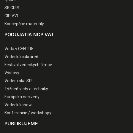
SK CRIS
CIP VVI
Koncepčné materiály
PODUJATIA NCP VAT
Veda v CENTRE
Vedecká cukráreň
Festival vedeckých filmov
Výstavy
Vedec roka SR
Týždeň vedy a techniky
Európska noc vedy
Vedecká show
Konferencie / workshopy
PUBLIKUJEME