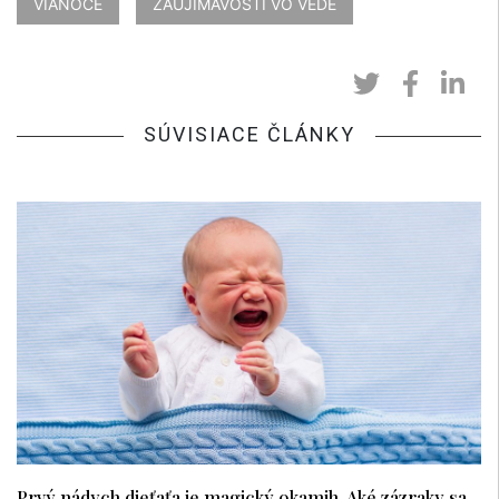
VIANOCE
ZAUJÍMAVOSTI VO VEDE
SÚVISIACE ČLÁNKY
Prvý nádych dieťaťa je magický okamih. Aké zázraky sa