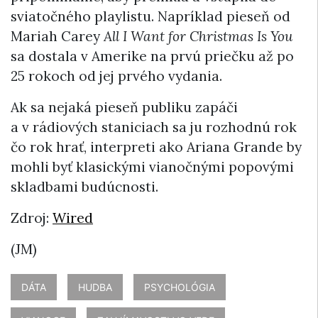
sviatočného playlistu. Napríklad pieseň od
Mariah Carey
All I Want for Christmas Is You
sa dostala v Amerike na prvú priečku až po
25 rokoch od jej prvého vydania.
Ak sa nejaká pieseň publiku zapáči
a v rádiových staniciach sa ju rozhodnú rok
čo rok hrať, interpreti ako Ariana Grande by
mohli byť klasickými vianočnými popovými
skladbami budúcnosti.
Zdroj:
Wired
(JM)
DÁTA
HUDBA
PSYCHOLÓGIA