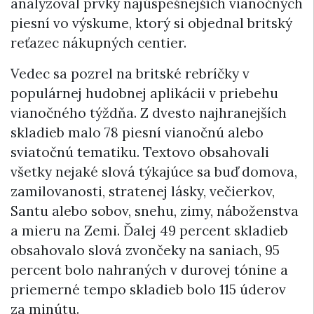
analyzoval prvky najúspešnejších vianočných
piesní vo výskume, ktorý si objednal britský
reťazec nákupných centier.
Vedec sa pozrel na britské rebríčky v
populárnej hudobnej aplikácii v priebehu
vianočného týždňa. Z dvesto najhranejších
skladieb malo 78 piesní vianočnú alebo
sviatočnú tematiku. Textovo obsahovali
všetky nejaké slová týkajúce sa buď domova,
zamilovanosti, stratenej lásky, večierkov,
Santu alebo sobov, snehu, zimy, náboženstva
a mieru na Zemi. Ďalej 49 percent skladieb
obsahovalo slová zvončeky na saniach, 95
percent bolo nahraných v durovej tónine a
priemerné tempo skladieb bolo 115 úderov
za minútu.