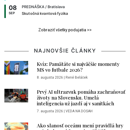
08
PREDNÁŠKA
/ Bratislava
SEP
Skutočná kvantová fyzika
Zobraziť všetky podujatia >>
NAJNOVŠIE ČLÁNKY
Kvíz: Pamätáte si najväčšie momenty
MS vo futbale 2026?
8. augusta 2026
|
René Beláček
Prvý AI ultrazvuk pomáha zachraňovať
životy na Slovensku. Umelá
inteligencia už jazdí aj v sanitkách
7. augusta 2026
|
VEDA NA DOSAH
Ako slanosť oceánu mení pravidlá hry