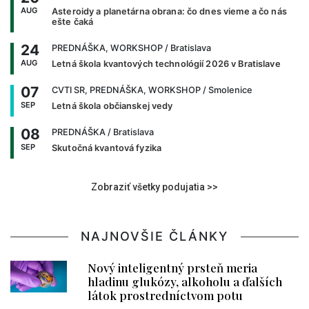
AUG
Asteroidy a planetárna obrana: čo dnes vieme a čo nás
ešte čaká
24
PREDNÁŠKA, WORKSHOP
/ Bratislava
AUG
Letná škola kvantových technológií 2026 v Bratislave
07
CVTI SR, PREDNÁŠKA, WORKSHOP
/ Smolenice
SEP
Letná škola občianskej vedy
08
PREDNÁŠKA
/ Bratislava
SEP
Skutočná kvantová fyzika
Zobraziť všetky podujatia >>
NAJNOVŠIE ČLÁNKY
Nový inteligentný prsteň meria
hladinu glukózy, alkoholu a ďalších
látok prostredníctvom potu