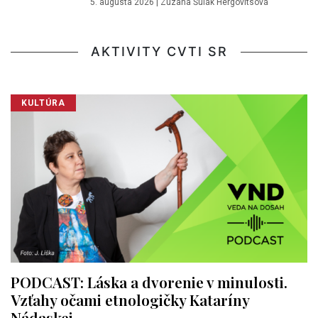
5. augusta 2026
|
Zuzana Šulák Hergovitsová
AKTIVITY CVTI SR
KULTÚRA
PODCAST: Láska a dvorenie v minulosti.
Vzťahy očami etnologičky Kataríny
Nádaskej