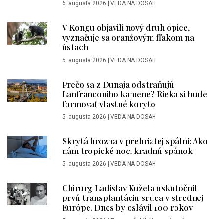
6. augusta 2026
|
VEDA NA DOSAH
V Kongu objavili nový druh opice,
vyznačuje sa oranžovým fľakom na
ústach
5. augusta 2026
|
VEDA NA DOSAH
Prečo sa z Dunaja odstraňujú
Lanfranconiho kamene? Rieka si bude
formovať vlastné koryto
5. augusta 2026
|
VEDA NA DOSAH
Skrytá hrozba v prehriatej spálni: Ako
nám tropické noci kradnú spánok
5. augusta 2026
|
VEDA NA DOSAH
Chirurg Ladislav Kužela uskutočnil
prvú transplantáciu srdca v strednej
Európe. Dnes by oslávil 100 rokov