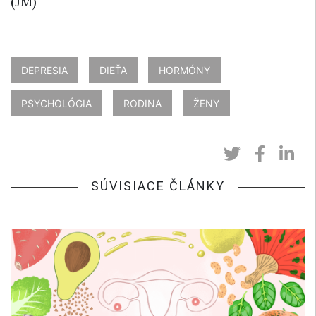
(JM)
DEPRESIA
DIEŤA
HORMÓNY
PSYCHOLÓGIA
RODINA
ŽENY
SÚVISIACE ČLÁNKY