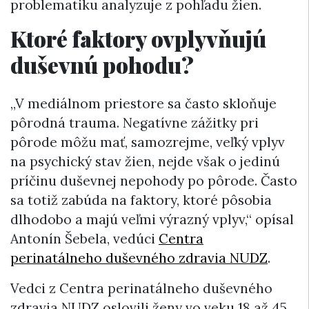
problematiku analyzuje z pohľadu žien.
Ktoré faktory ovplyvňujú
duševnú pohodu?
„V mediálnom priestore sa často skloňuje
pôrodná trauma. Negatívne zážitky pri
pôrode môžu mať, samozrejme, veľký vplyv
na psychický stav žien, nejde však o jedinú
príčinu duševnej nepohody po pôrode. Často
sa totiž zabúda na faktory, ktoré pôsobia
dlhodobo a majú veľmi výrazný vplyv,“ opísal
Antonín Šebela, vedúci
Centra
perinatálneho duševného zdravia NUDZ
.
Vedci z Centra perinatálneho duševného
zdravia NUDZ oslovili ženy vo veku 18 až 45