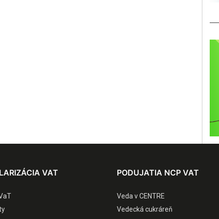
LARIZÁCIA VAT
PODUJATIA NCP VAT
VaT
Veda v CENTRE
ty
Vedecká cukráreň