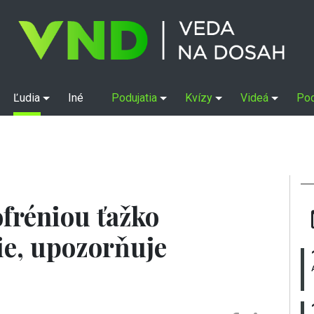
Ľudia
Iné
Podujatia
Kvízy
Videá
Po
ofréniou ťažko
e, upozorňuje