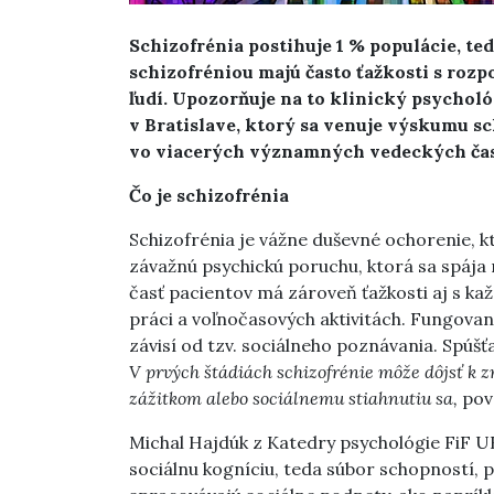
Schizofrénia postihuje 1 % populácie, ted
schizofréniou majú často ťažkosti s ro
ľudí. Upozorňuje na to klinický psycho
v Bratislave, ktorý sa venuje výskumu s
vo viacerých významných vedeckých ča
Čo je schizofrénia
Schizofrénia
je vážne duševné ochorenie, k
závažnú psychickú poruchu, ktorá sa spája 
časť pacientov má zároveň ťažkosti aj s 
práci a voľnočasových aktivitách. Fungov
závisí od tzv. sociálneho poznávania. Spúš
V
prvých štádiách schizofrénie môže dôjsť k 
zážitkom alebo sociálnemu stiahnutiu sa,
pov
Michal Hajdúk z Katedry psychológie FiF U
sociálnu kogníciu, teda súbor schopností, 