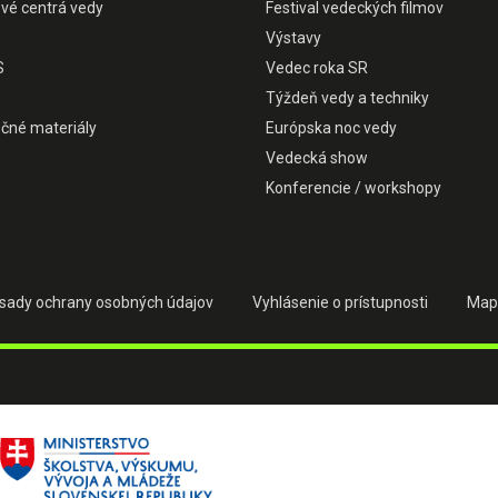
ové centrá vedy
Festival vedeckých filmov
Výstavy
S
Vedec roka SR
Týždeň vedy a techniky
čné materiály
Európska noc vedy
Vedecká show
Konferencie / workshopy
sady ochrany osobných údajov
Vyhlásenie o prístupnosti
Map