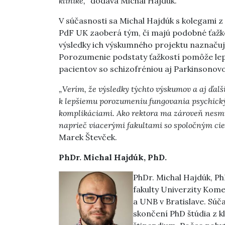
klinike,
” dodáva Michal Hajdúk.
V súčasnosti sa Michal Hajdúk s kolegami z 
PdF UK zaoberá tým, či majú podobné ťažko
výsledky ich výskumného projektu naznaču
Porozumenie podstaty ťažkostí pomôže lepšie 
pacientov so schizofréniou aj Parkinsonov
„Verím, že výsledky týchto výskumov a aj ďa
k lepšiemu porozumeniu fungovania psychický
komplikáciami. Ako rektora ma zároveň nesmie
naprieč viacerými fakultami so spoločným cieľ
Marek Števček.
PhDr. Michal Hajdúk, PhD.
PhDr. Michal Hajdúk, Ph
fakulty Univerzity Kome
a UNB v Bratislave. Súča
skončení PhD štúdia z kl