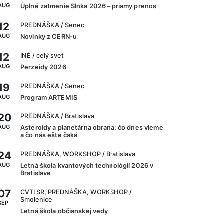
AUG
Úplné zatmenie Slnka 2026 – priamy prenos
12
PREDNÁŠKA
/ Senec
AUG
Novinky z CERN-u
12
INÉ
/ celý svet
AUG
Perzeidy 2026
19
PREDNÁŠKA
/ Senec
AUG
Program ARTEMIS
20
PREDNÁŠKA
/ Bratislava
AUG
Asteroidy a planetárna obrana: čo dnes vieme
a čo nás ešte čaká
24
PREDNÁŠKA, WORKSHOP
/ Bratislava
AUG
Letná škola kvantových technológií 2026 v
Bratislave
07
CVTI SR, PREDNÁŠKA, WORKSHOP
/
Smolenice
SEP
Letná škola občianskej vedy