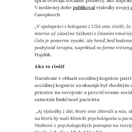
spracovávajú sociálne podnety, ako napríkl
V nedávnej dobe
publikoval
výsledky svojej
časopisoch.
„V spolupráci s kolegami z USA sme zistili, ž
mierne až závažné ťažkosti s čítaním emočnýc
číslo je pomerne vysoké, ale hneď, keď budeme
poskytnúť terapiu, napríklad vo forme trénin
Hajdúk.
Ako to riešiť
Narušenie v oblasti sociálnej kognície patr
sociálnej kognície sa ukazujú byť vhodným 
priestor na osvojenie a precvičovanie sociá
samotnú funkčnosť pacienta.
„Aj výsledky z dát, ktoré sme zbierali u nás, 
na ktorú by mali klinickí psychológovia u pac
Niektoré z psychologických postupov na rozví