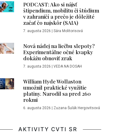
PODCAST: Ako si nájsť
štipendium, mobilitu či štúdium
v zahraničí a prečo je dôležité
začať čo najskôr (SAIA)
7. augusta 2026
|
Sára Molitorisová
Nová nádej na liečbu slepoty?
Experimentálne očné kvapky
dokážu obnoviť zrak
7. augusta 2026
|
VEDA NA DOSAH
William Hyde Wollaston
umožnil praktické využitie
platiny. Narodil sa pred 260
rokmi
6. augusta 2026
|
Zuzana Šulák Hergovitsová
AKTIVITY CVTI SR