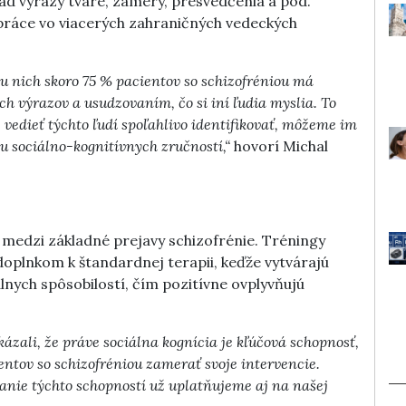
ad výrazy tváre, zámery, presvedčenia a pod.
 práce vo viacerých zahraničných vedeckých
e u nich skoro 75 % pacientov so schizofréniou má
h výrazov a usudzovaním, čo si iní ľudia myslia. To
 vedieť týchto ľudí spoľahlivo identifikovať, môžeme im
gu sociálno-kognitívnych zručností,“
hovorí Michal
í medzi základné prejavy schizofrénie. Tréningy
doplnkom k štandardnej terapii, keďže vytvárajú
lnych spôsobilostí, čím pozitívne ovplyvňujú
ukázali, že práve sociálna kognícia je kľúčová schopnosť,
ientov so schizofréniou zamerať svoje intervencie.
janie týchto schopností už uplatňujeme aj na našej