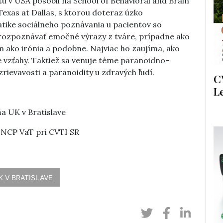
u v USA pôsobil na School of Behavioral and Brain
Texas at Dallas, s ktorou doteraz úzko
tike sociálneho poznávania u pacientov so
 rozpoznávať emočné výrazy z tváre, prípadne ako
ako irónia a podobne. Najviac ho zaujíma, ako
é vzťahy. Taktiež sa venuje téme paranoidno-
ievavosti a paranoidity u zdravých ľudí.
C
L
ňa UK v Bratislave
, NCP VaT pri CVTI SR
K V BRATISLAVE