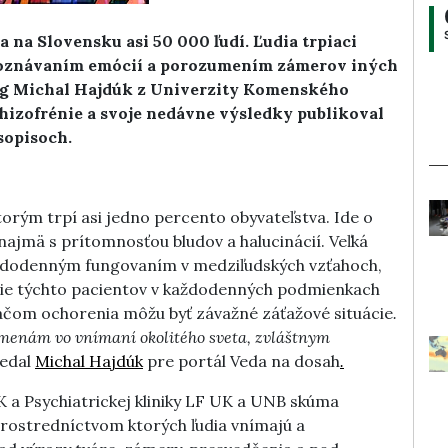
a na Slovensku asi 50 000 ľudí.
Ľudia trpiaci
zpoznávaním emócií a porozumením zámerov iných
lóg Michal Hajdúk z Univerzity Komenského
chizofrénie a svoje nedávne výsledky publikoval
sopisoch.
torým trpí asi jedno percento obyvateľstva.
Ide o
najmä s prítomnosťou bludov a halucinácií. Veľká
každodenným fungovaním v medziľudských vzťahoch,
anie týchto pacientov v každodenných podmienkach
ťačom ochorenia môžu byť závažné záťažové situácie
.
zmenám vo vnímaní okolitého sveta, zvláštnym
edal
Michal Hajdúk
pre portál Veda na dosah
.
K a Psychiatrickej kliniky LF UK a UNB skúma
prostredníctvom ktorých ľudia vnímajú a