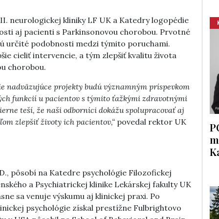
II. neurologickej kliniky LF UK a Katedry logopédie
sti aj pacienti s Parkinsonovou chorobou. Prvotné
jú určité podobnosti medzi týmito poruchami.
cieliť intervencie, a tým zlepšiť kvalitu života
ou chorobou.
lšie nadväzujúce projekty budú významným príspevkom
ch funkcií u pacientov s týmito ťažkými zdravotnými
rne teší, že naši odborníci dokážu spolupracovať aj
om zlepšiť životy ich pacientov,“
povedal rektor UK
P
m
K
D., pôsobí na Katedre psychológie Filozofickej
nského a Psychiatrickej klinike Lekárskej fakulty UK
sne sa venuje výskumu aj klinickej praxi. Po
inickej psychológie získal prestížne Fulbrightovo