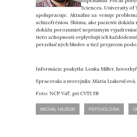
štipendium. Počas pobyt
Sciences, University of 
spolupracuje.
Aktuálne sa venuje problema
schizofréniou. Skúma, ako pacienti dokážu
dokážu porozumieť nepriamym vyjadreniam 
tieto schopnosti ovplyvňujú ich každodenn
perzekučných bludov a tiež prejavom podozr
Informácie poskytla: Lenka Miller, hovorky
Spracovala a uverejnila: Mária Izakovičová
Foto: NCP VaT, pri CVTI SR
MICHAL HAJDÚK
PSYCHOLÓGIA
U