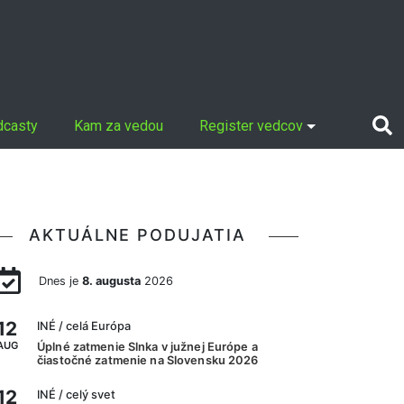
dcasty
Kam za vedou
Register vedcov
AKTUÁLNE PODUJATIA
Dnes je
8. augusta
2026
12
INÉ
/ celá Európa
AUG
Úplné zatmenie Slnka v južnej Európe a
čiastočné zatmenie na Slovensku 2026
12
INÉ
/ celý svet