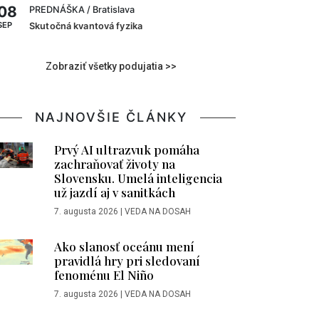
08
PREDNÁŠKA
/ Bratislava
SEP
Skutočná kvantová fyzika
Zobraziť všetky podujatia >>
NAJNOVŠIE ČLÁNKY
Prvý AI ultrazvuk pomáha
zachraňovať životy na
Slovensku. Umelá inteligencia
už jazdí aj v sanitkách
7. augusta 2026
|
VEDA NA DOSAH
Ako slanosť oceánu mení
pravidlá hry pri sledovaní
fenoménu El Niño
7. augusta 2026
|
VEDA NA DOSAH