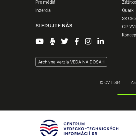
Pre médiá
Zážitk
Inzercia
Quark
SK CRI
SLEDUJTE NÁS
CIP VVI
Koncep
Archívna verzia VEDA NA DOSAH
© CVTI SR
Zá