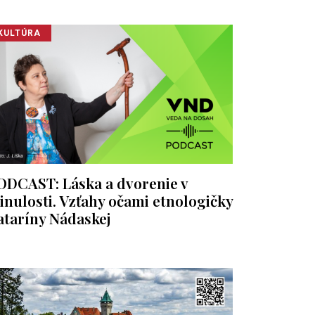
KULTÚRA
ODCAST: Láska a dvorenie v
inulosti. Vzťahy očami etnologičky
ataríny Nádaskej