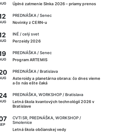
AUG
Úplné zatmenie Slnka 2026 – priamy prenos
12
PREDNÁŠKA
/ Senec
AUG
Novinky z CERN-u
12
INÉ
/ celý svet
AUG
Perzeidy 2026
19
PREDNÁŠKA
/ Senec
AUG
Program ARTEMIS
20
PREDNÁŠKA
/ Bratislava
AUG
Asteroidy a planetárna obrana: čo dnes vieme
a čo nás ešte čaká
24
PREDNÁŠKA, WORKSHOP
/ Bratislava
AUG
Letná škola kvantových technológií 2026 v
Bratislave
07
CVTI SR, PREDNÁŠKA, WORKSHOP
/
Smolenice
SEP
Letná škola občianskej vedy