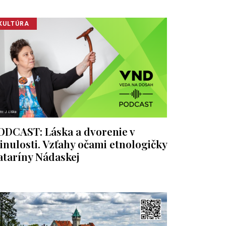
KULTÚRA
ODCAST: Láska a dvorenie v
inulosti. Vzťahy očami etnologičky
ataríny Nádaskej