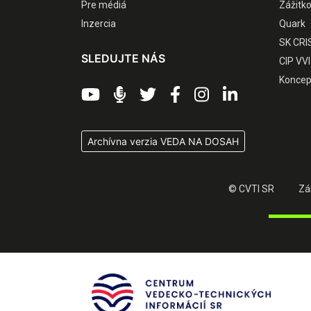
Pre médiá
Zážitk
Inzercia
Quark
SK CRI
SLEDUJTE NÁS
CIP VVI
Koncep
Archívna verzia VEDA NA DOSAH
© CVTI SR
Zá