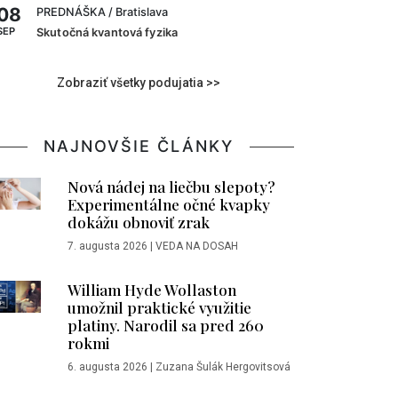
08
PREDNÁŠKA
/ Bratislava
SEP
Skutočná kvantová fyzika
Zobraziť všetky podujatia >>
NAJNOVŠIE ČLÁNKY
Nová nádej na liečbu slepoty?
Experimentálne očné kvapky
dokážu obnoviť zrak
7. augusta 2026
|
VEDA NA DOSAH
William Hyde Wollaston
umožnil praktické využitie
platiny. Narodil sa pred 260
rokmi
6. augusta 2026
|
Zuzana Šulák Hergovitsová