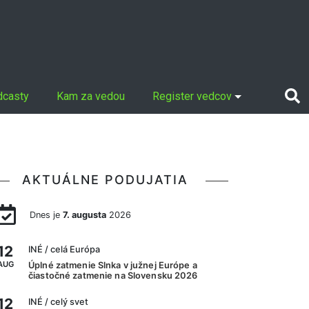
dcasty
Kam za vedou
Register vedcov
AKTUÁLNE PODUJATIA
Dnes je
7. augusta
2026
12
INÉ
/ celá Európa
AUG
Úplné zatmenie Slnka v južnej Európe a
čiastočné zatmenie na Slovensku 2026
12
INÉ
/ celý svet