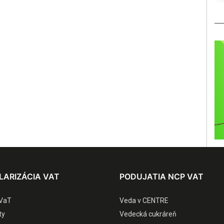
LARIZÁCIA VAT
PODUJATIA NCP VAT
VaT
Veda v CENTRE
ty
Vedecká cukráreň