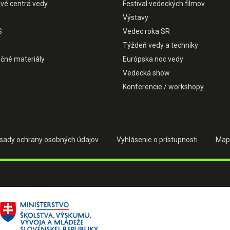
ové centrá vedy
Festival vedeckých filmov
Výstavy
S
Vedec roka SR
Týždeň vedy a techniky
čné materiály
Európska noc vedy
Vedecká show
Konferencie / workshopy
sady ochrany osobných údajov
Vyhlásenie o prístupnosti
Map