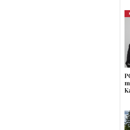
P
m
K