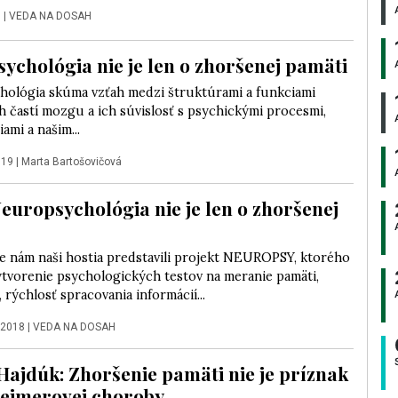
9
|
VEDA NA DOSAH
ychológia nie je len o zhoršenej pamäti
ológia skúma vzťah medzi štruktúrami a funkciami
h častí mozgu a ich súvislosť s psychickými procesmi,
ami a našim...
019
|
Marta Bartošovičová
Neuropsychológia nie je len o zhoršenej
e nám naši hostia predstavili projekt NEUROPSY, ktorého
ytvorenie psychologických testov na meranie pamäti,
 rýchlosť spracovania informácií...
 2018
|
VEDA NA DOSAH
Hajdúk: Zhoršenie pamäti nie je príznak
heimerovej choroby