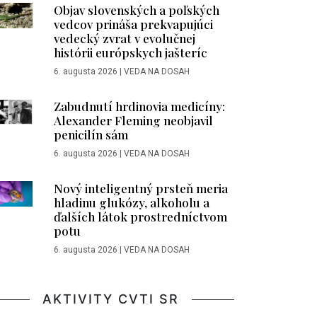
Objav slovenských a poľských
vedcov prináša prekvapujúci
vedecký zvrat v evolučnej
histórii európskych jašteríc
6. augusta 2026
|
VEDA NA DOSAH
Zabudnutí hrdinovia medicíny:
Alexander Fleming neobjavil
penicilín sám
6. augusta 2026
|
VEDA NA DOSAH
Nový inteligentný prsteň meria
hladinu glukózy, alkoholu a
ďalších látok prostredníctvom
potu
6. augusta 2026
|
VEDA NA DOSAH
AKTIVITY CVTI SR