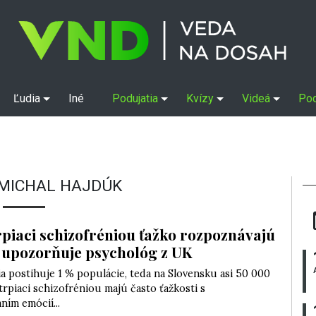
Ľudia
Iné
Podujatia
Kvízy
Videá
Po
MICHAL HAJDÚK
rpiaci schizofréniou ťažko rozpoznávajú
 upozorňuje psychológ z UK
a postihuje 1 % populácie, teda na Slovensku asi 50 000
 trpiaci schizofréniou majú často ťažkosti s
ím emócií...