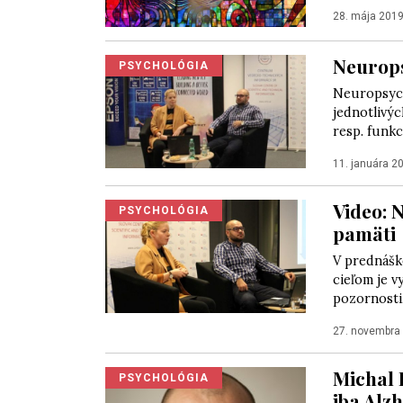
28. mája 201
Neurops
PSYCHOLÓGIA
Neuropsych
jednotlivýc
resp. funkci
11. januára 2
Video: 
PSYCHOLÓGIA
pamäti
V prednášk
cieľom je v
pozornosti,
27. novembra
Michal 
PSYCHOLÓGIA
iba Alz