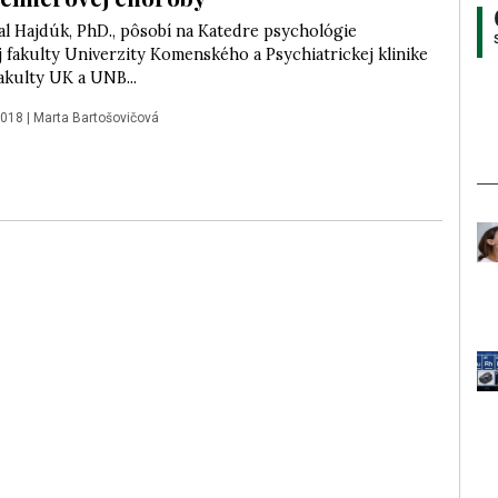
al Hajdúk, PhD., pôsobí na Katedre psychológie
j fakulty Univerzity Komenského a Psychiatrickej klinike
akulty UK a UNB...
2018
|
Marta Bartošovičová