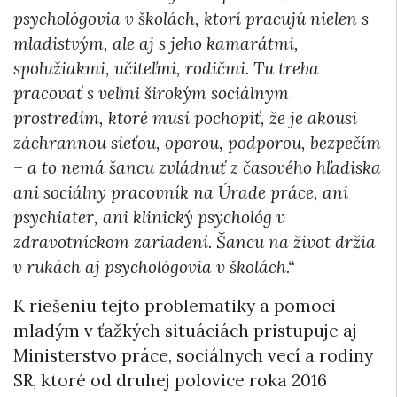
psychológovia v školách, ktorí pracujú nielen s
mladistvým, ale aj s jeho kamarátmi,
spolužiakmi, učiteľmi, rodičmi. Tu treba
pracovať s veľmi širokým sociálnym
prostredím, ktoré musí pochopiť, že je akousi
záchrannou sieťou, oporou, podporou, bezpečím
– a to nemá šancu zvládnuť z časového hľadiska
ani sociálny pracovník na Úrade práce, ani
psychiater, ani klinický psychológ v
zdravotníckom zariadení. Šancu na život držia
v rukách aj psychológovia v školách.“
K riešeniu tejto problematiky a pomoci
mladým v ťažkých situáciách pristupuje aj
Ministerstvo práce, sociálnych vecí a rodiny
SR, ktoré od druhej polovice roka 2016