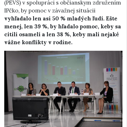
(PEVŠ) v spolupráci s občianskym združením
IPčko, by pomoc v závažnej situácii
vyhľadalo len asi 50 % mladých ľudí. Ešte
menej, len 39 %, by hľadalo pomoc, keby sa
cítili osamelí a len 38 %, keby mali nejaké
vážne konflikty v rodine.