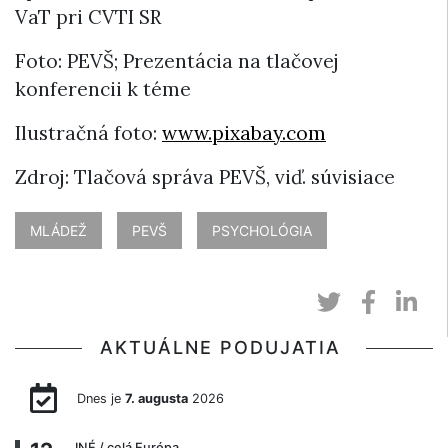
VaT pri CVTI SR
Foto: PEVŠ; Prezentácia na tlačovej
konferencii k téme
Ilustračná foto:
www.pixabay.com
Zdroj: Tlačová správa PEVŠ, viď. súvisiace
MLÁDEŽ
PEVŠ
PSYCHOLÓGIA
AKTUÁLNE PODUJATIA
Dnes je
7. augusta
2026
INÉ
/ celá Európa