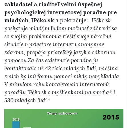
zakladateľ a
riaditeľ veľmi úspešnej
psychologickej internetovej poradne pre
mladých
,
IPčko.sk
a pokračuje: „
IPčko.sk
poskytuje mladým ľu
ďom
možnosť
zdôveriť sa
so svojím problémom a riešiť
svoje náročné
situácie v priestore internetu anonymne,
zdarma,
prepája priateľský jazyk s odbornou
pomocou
.
Za čas existencie poradne ju
kontaktovalo už 42 tisíc mladých ľudí, väčšina
z nich by inú formu pomoci nikdy nevyhľadala.
V minulom roku kontaktovalo internetovú
poradňu IPčko.sk s myšlienkami na smrť až 1
580 mladých ľudí.“