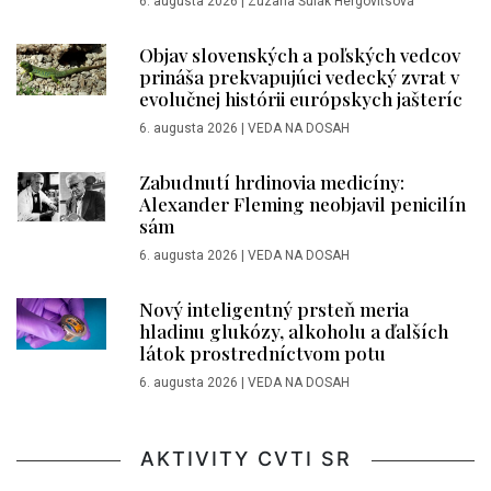
6. augusta 2026
|
Zuzana Šulák Hergovitsová
Objav slovenských a poľských vedcov
prináša prekvapujúci vedecký zvrat v
evolučnej histórii európskych jašteríc
6. augusta 2026
|
VEDA NA DOSAH
Zabudnutí hrdinovia medicíny:
Alexander Fleming neobjavil penicilín
sám
6. augusta 2026
|
VEDA NA DOSAH
Nový inteligentný prsteň meria
hladinu glukózy, alkoholu a ďalších
látok prostredníctvom potu
6. augusta 2026
|
VEDA NA DOSAH
AKTIVITY CVTI SR