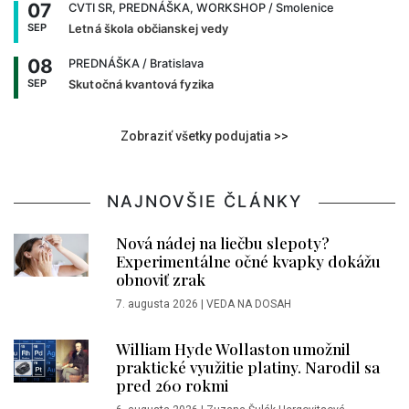
07
CVTI SR, PREDNÁŠKA, WORKSHOP
/ Smolenice
SEP
Letná škola občianskej vedy
08
PREDNÁŠKA
/ Bratislava
SEP
Skutočná kvantová fyzika
Zobraziť všetky podujatia >>
NAJNOVŠIE ČLÁNKY
Nová nádej na liečbu slepoty?
Experimentálne očné kvapky dokážu
obnoviť zrak
7. augusta 2026
|
VEDA NA DOSAH
William Hyde Wollaston umožnil
praktické využitie platiny. Narodil sa
pred 260 rokmi