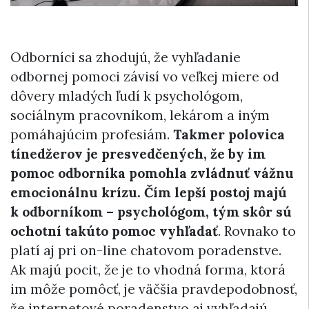
Odborníci sa zhodujú, že vyhľadanie
odbornej pomoci závisí vo veľkej miere od
dôvery mladých ľudí k psychológom,
sociálnym pracovníkom, lekárom a iným
pomáhajúcim profesiám.
Takmer polovica
tínedžerov je presvedčených, že by im
pomoc odborníka pomohla zvládnuť vážnu
emocionálnu krízu.
Čím lepší postoj majú
k odborníkom – psychológom, tým skôr sú
ochotní takúto pomoc vyhľadať
. Rovnako to
platí aj pri on-line chatovom poradenstve.
Ak majú pocit, že je to vhodná forma, ktorá
im môže pomôcť, je väčšia pravdepodobnosť,
že internetové poradenstvo aj vyhľadajú.