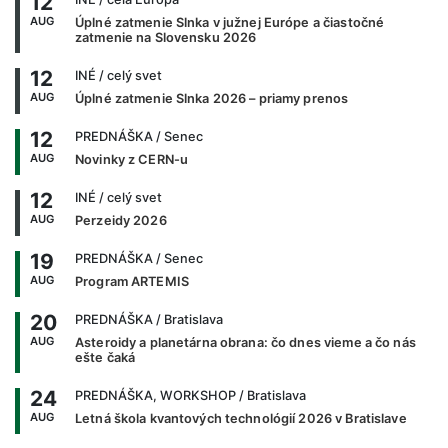
12
AUG
Úplné zatmenie Slnka v južnej Európe a čiastočné
zatmenie na Slovensku 2026
12
INÉ
/ celý svet
AUG
Úplné zatmenie Slnka 2026 – priamy prenos
12
PREDNÁŠKA
/ Senec
AUG
Novinky z CERN-u
12
INÉ
/ celý svet
AUG
Perzeidy 2026
19
PREDNÁŠKA
/ Senec
AUG
Program ARTEMIS
20
PREDNÁŠKA
/ Bratislava
AUG
Asteroidy a planetárna obrana: čo dnes vieme a čo nás
ešte čaká
24
PREDNÁŠKA, WORKSHOP
/ Bratislava
AUG
Letná škola kvantových technológií 2026 v Bratislave