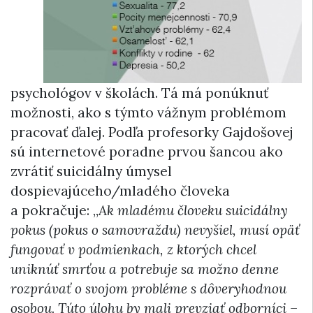
psychológov v školách. Tá má ponúknuť
možnosti, ako s týmto vážnym problémom
pracovať ďalej. Podľa profesorky Gajdošovej
sú internetové poradne prvou šancou ako
zvrátiť suicidálny úmysel
dospievajúceho/mladého človeka
a pokračuje: „
Ak mladému človeku suicidálny
pokus (pokus o samovraždu) nevyšiel, musí opäť
fungovať v podmienkach, z ktorých chcel
uniknúť smrťou a potrebuje sa možno denne
rozprávať o svojom probléme s dôveryhodnou
osobou. Túto úlohu by mali prevziať odborníci –