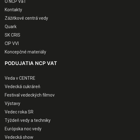
O NCP VaT
Kontakty
Zážitkové centrá vedy
Quark
SK CRIS
CIP VVI
Koncepčné materiály
PODUJATIA NCP VAT
Veda v CENTRE
Vedecká cukráreň
Festival vedeckých filmov
Výstavy
Vedec roka SR
Týždeň vedy a techniky
Európska noc vedy
Vedecká show