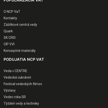
POPULARIZÁCIA VAT
O NCP VaT
Kontakty
Zážitkové centrá vedy
Quark
SK CRIS
CIP VVI
Koncepčné materiály
PODUJATIA NCP VAT
Veda v CENTRE
Vedecká cukráreň
Festival vedeckých filmov
Výstavy
Vedec roka SR
Týždeň vedy a techniky