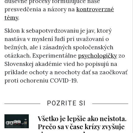
duševné procesy formulujúce naše
presvedčenia a názory na
kontroverzné
témy
.
Sklon k sebapotvrdzovaniu je jav, ktorý
nastáva v myslení ľudí pri uvažovaní o
bežných, ale i zásadných spoločenských
otázkach. Experimentálne
psychologičky
zo
Slovenskej akadémie vied ho popisujú na
príklade ochoty a neochoty dať sa zaočkovať
proti ochoreniu COVID-19.
POZRITE SI
Všetko je lepšie ako neistota.
Prečo sa v čase krízy zvyšuje