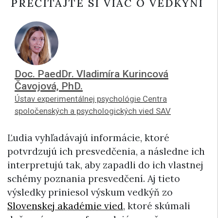
PREČÍTAJTE SI VIAC O VEDKYNI
Doc. PaedDr. Vladimíra Kurincová
Čavojová, PhD.
Ústav experimentálnej psychológie Centra
spoločenských a psychologických vied SAV
Ľudia vyhľadávajú informácie, ktoré
potvrdzujú ich presvedčenia, a následne ich
interpretujú tak, aby zapadli do ich vlastnej
schémy poznania presvedčení. Aj tieto
výsledky priniesol výskum vedkýň zo
Slovenskej akadémie vied
, ktoré skúmali