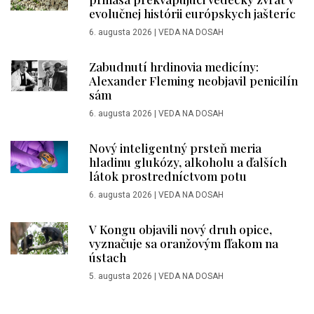
evolučnej histórii európskych jašteríc
6. augusta 2026
|
VEDA NA DOSAH
Zabudnutí hrdinovia medicíny:
Alexander Fleming neobjavil penicilín
sám
6. augusta 2026
|
VEDA NA DOSAH
Nový inteligentný prsteň meria
hladinu glukózy, alkoholu a ďalších
látok prostredníctvom potu
6. augusta 2026
|
VEDA NA DOSAH
V Kongu objavili nový druh opice,
vyznačuje sa oranžovým fľakom na
ústach
5. augusta 2026
|
VEDA NA DOSAH