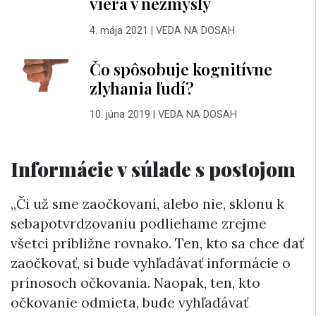
viera v nezmysly
4. mája 2021
|
VEDA NA DOSAH
Čo spôsobuje kognitívne
zlyhania ľudí?
10. júna 2019
|
VEDA NA DOSAH
Informácie v súlade s postojom
„Či už sme zaočkovaní, alebo nie, sklonu k
sebapotvrdzovaniu podliehame zrejme
všetci približne rovnako. Ten, kto sa chce dať
zaočkovať, si bude vyhľadávať informácie o
prínosoch očkovania. Naopak, ten, kto
očkovanie odmieta, bude vyhľadávať