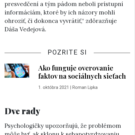
presvedčení a tým pádom neboli prístupní
informáciám, ktoré by ich názory mohli
ohroziť, či dokonca vyvrátiť,“ zdôrazňuje
Dáša Vedejová.
POZRITE SI
Ako funguje overovanie
faktov na sociálnych sieťach
1. októbra 2021
|
Roman Lipka
Dve rady
Psychologičky upozorňujú, že problémom
môže byť, ak sklonu k sebapotvrdzovaniu