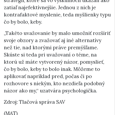
stratégií, ktoré sa vo výskumoch ukázali ako
zatiaľ najefektívnejšie. Jednou z nich je
kontrafaktové myslenie, teda myšlienky typu
čo by bolo, keby.
„Takéto uvažovanie by malo umožniť rozšíriť
svoje obzory a zvažovať aj iné alternatívy
než tie, nad ktorými práve premýšľame.
Skúste si teda pri uvažovaní o téme, na
ktorú už máte vytvorený názor, pomyslieť,
čo by bolo, keby to bolo inak. Môžeme to
aplikovať napríklad pred, počas či po
rozhovore s niekým, kto nezdieľa podobný
názor ako my,“ uzatvára psychologička.
Zdroj: Tlačová správa SAV
(MAT)