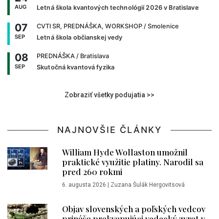
AUG
Letná škola kvantových technológií 2026 v Bratislave
07
CVTI SR, PREDNÁŠKA, WORKSHOP
/ Smolenice
SEP
Letná škola občianskej vedy
08
PREDNÁŠKA
/ Bratislava
SEP
Skutočná kvantová fyzika
Zobraziť všetky podujatia >>
NAJNOVŠIE ČLÁNKY
William Hyde Wollaston umožnil
praktické využitie platiny. Narodil sa
pred 260 rokmi
6. augusta 2026
|
Zuzana Šulák Hergovitsová
Objav slovenských a poľských vedcov
prináša prekvapujúci vedecký zvrat v