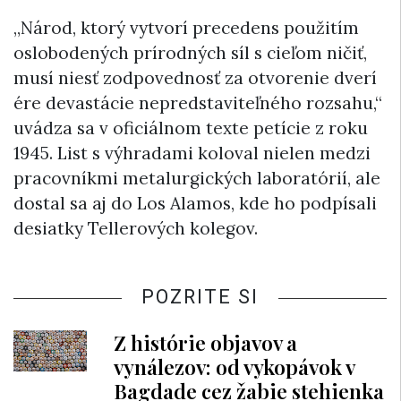
„Národ, ktorý vytvorí precedens použitím
oslobodených prírodných síl s cieľom ničiť,
musí niesť zodpovednosť za otvorenie dverí
ére devastácie nepredstaviteľného rozsahu,“
uvádza sa v oficiálnom texte petície z roku
1945. List s výhradami koloval nielen medzi
pracovníkmi metalurgických laboratórií, ale
dostal sa aj do Los Alamos, kde ho podpísali
desiatky Tellerových kolegov.
POZRITE SI
Z histórie objavov a
vynálezov: od vykopávok v
Bagdade cez žabie stehienka