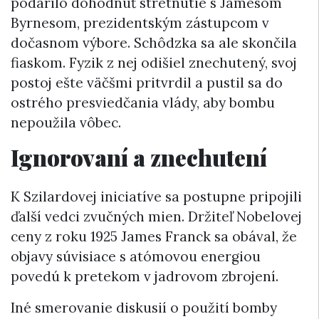
podarilo dohodnúť stretnutie s Jamesom
Byrnesom, prezidentským zástupcom v
dočasnom výbore. Schôdzka sa ale skončila
fiaskom. Fyzik z nej odišiel znechutený, svoj
postoj ešte väčšmi pritvrdil a pustil sa do
ostrého presviedčania vlády, aby bombu
nepoužila vôbec.
Ignorovaní a znechutení
K Szilardovej iniciatíve sa postupne pripojili
ďalší vedci zvučných mien. Držiteľ Nobelovej
ceny z roku 1925 James Franck sa obával, že
objavy súvisiace s atómovou energiou
povedú k pretekom v jadrovom zbrojení.
Iné smerovanie diskusií o použití bomby