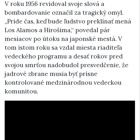
V roku 1956 revidoval svoje slová a
bombardovanie označil za tragický omyl.
„Príde čas, keď bude ľudstvo preklínať mená
Los Alamos a Hirošima,“ povedal pár
mesiacov po útoku na japonské mestá. V
tom istom roku sa vzdal miesta riaditeľa
vedeckého programu a desať rokov pred
svojou smrťou nadobudol presvedčenie, že
jadrové zbrane musia byť prísne
kontrolované medzinárodnou vedeckou
komunitou.