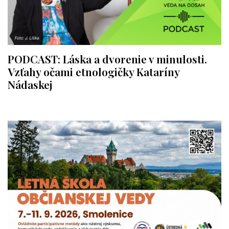
PODCAST: Láska a dvorenie v minulosti.
Vzťahy očami etnologičky Kataríny
Nádaskej