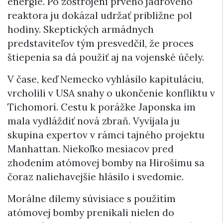
energie. Po zostrojení prvého jadrového
reaktora ju dokázal udržať približne pol
hodiny. Skeptických armádnych
predstaviteľov tým presvedčil, že proces
štiepenia sa dá použiť aj na vojenské účely.
V čase, keď Nemecko vyhlásilo kapituláciu,
vrcholili v USA snahy o ukončenie konfliktu v
Tichomorí. Cestu k porážke Japonska im
mala vydláždiť nová zbraň. Vyvíjala ju
skupina expertov v rámci tajného projektu
Manhattan. Niekoľko mesiacov pred
zhodením atómovej bomby na Hirošimu sa
čoraz naliehavejšie hlásilo i svedomie.
Morálne dilemy súvisiace s použitím
atómovej bomby prenikali nielen do