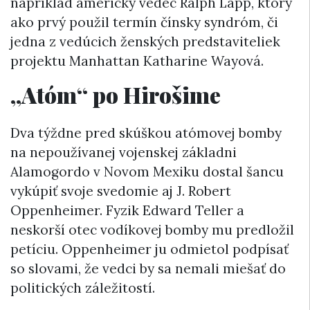
napríklad americký vedec Ralph Lapp, ktorý
ako prvý použil termín čínsky syndróm, či
jedna z vedúcich ženských predstaviteliek
projektu Manhattan Katharine Wayová.
„Atóm“ po Hirošime
Dva týždne pred skúškou atómovej bomby
na nepoužívanej vojenskej základni
Alamogordo v Novom Mexiku dostal šancu
vykúpiť svoje svedomie aj J. Robert
Oppenheimer. Fyzik Edward Teller a
neskorší otec vodíkovej bomby mu predložil
petíciu. Oppenheimer ju odmietol podpísať
so slovami, že vedci by sa nemali miešať do
politických záležitostí.