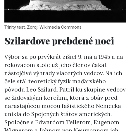
Trinity test. Zdroj: Wikimedia Commons
Szilardove prebdené noci
Výbor sa po prvýkrát zišiel 9. mája 1945 a na
rokovacom stole už jeho členov čakali
nástojčivé výhrady viacerých vedcov. Na ich
čele stál teoretický fyzik maďarského
pôvodu Leo Szilard. Patril ku skupine vedcov
so židovskými koreňmi, ktorá z obáv pred
narastajúcou mocou fašistického Nemecka
unikla do Spojených štátov amerických.
Spoločne s Edwardom Tellerom, Eugenom
Wignerom a Johnom von Neumannom ich