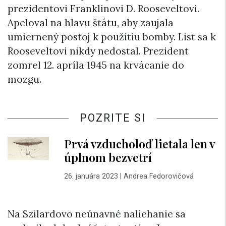
prezidentovi Franklinovi D. Rooseveltovi.
Apeloval na hlavu štátu, aby zaujala
umiernený postoj k použitiu bomby. List sa k
Rooseveltovi nikdy nedostal. Prezident
zomrel 12. apríla 1945 na krvácanie do
mozgu.
POZRITE SI
Prvá vzducholoď lietala len v
úplnom bezvetrí
26. januára 2023
|
Andrea Fedorovičová
Na Szilardovo neúnavné naliehanie sa