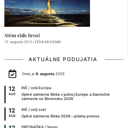
Atóm stále hrozí
10. augusta 2015
|
VEDA NA DOSAH
AKTUÁLNE PODUJATIA
Dnes je
9. augusta
2026
12
INÉ
/ celá Európa
AUG
Úplné zatmenie Slnka v južnej Európe a čiastočné
zatmenie na Slovensku 2026
12
INÉ
/ celý svet
AUG
Úplné zatmenie Slnka 2026 – priamy prenos
12
PREDNÁŠKA
/ Senec