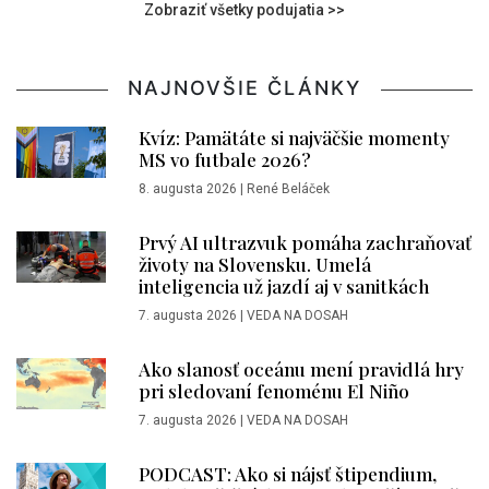
Zobraziť všetky podujatia >>
NAJNOVŠIE ČLÁNKY
Kvíz: Pamätáte si najväčšie momenty
MS vo futbale 2026?
8. augusta 2026
|
René Beláček
Prvý AI ultrazvuk pomáha zachraňovať
životy na Slovensku. Umelá
inteligencia už jazdí aj v sanitkách
7. augusta 2026
|
VEDA NA DOSAH
Ako slanosť oceánu mení pravidlá hry
pri sledovaní fenoménu El Niño
7. augusta 2026
|
VEDA NA DOSAH
PODCAST: Ako si nájsť štipendium,