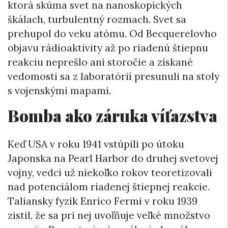
ktorá skúma svet na nanoskopických
škálach, turbulentný rozmach. Svet sa
prehupol do veku atómu. Od Becquerelovho
objavu rádioaktivity až po riadenú štiepnu
reakciu neprešlo ani storočie a získané
vedomosti sa z laboratórií presunuli na stoly
s vojenskými mapami.
Bomba ako záruka víťazstva
Keď USA v roku 1941 vstúpili po útoku
Japonska na Pearl Harbor do druhej svetovej
vojny, vedci už niekoľko rokov teoretizovali
nad potenciálom riadenej štiepnej reakcie.
Taliansky fyzik Enrico Fermi v roku 1939
zistil, že sa pri nej uvoľňuje veľké množstvo