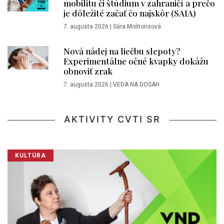
mobilitu či štúdium v zahraničí a prečo
je dôležité začať čo najskôr (SAIA)
7. augusta 2026
|
Sára Molitorisová
Nová nádej na liečbu slepoty?
Experimentálne očné kvapky dokážu
obnoviť zrak
7. augusta 2026
|
VEDA NA DOSAH
AKTIVITY CVTI SR
KULTÚRA