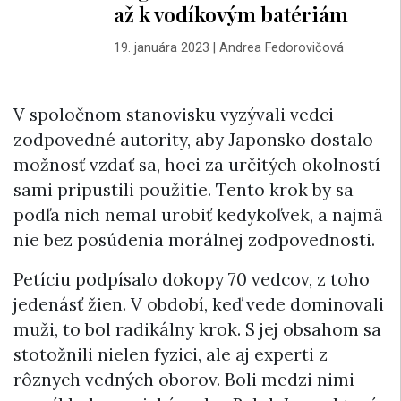
až k vodíkovým batériám
19. januára 2023
|
Andrea Fedorovičová
V spoločnom stanovisku vyzývali vedci
zodpovedné autority, aby Japonsko dostalo
možnosť vzdať sa, hoci za určitých okolností
sami pripustili použitie. Tento krok by sa
podľa nich nemal urobiť kedykoľvek, a najmä
nie bez posúdenia morálnej zodpovednosti.
Petíciu podpísalo dokopy 70 vedcov, z toho
jedenásť žien. V období, keď vede dominovali
muži, to bol radikálny krok. S jej obsahom sa
stotožnili nielen fyzici, ale aj experti z
rôznych vedných oborov. Boli medzi nimi