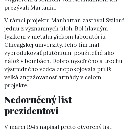
prezývali Marťania.
V rámci projektu Manhattan zastával Szilard
jednu z významných úloh. Bol hlavným
fyzikom v metalurgickom laboratóriu
Chicagskej univerzity. Jeho tím mal
vyprodukovať plutónium, použiteľné ako
nálož v bombách. Dobromyseľného a trochu
výstredného vedca znepokojovala príliš
veľká angažovanosť armády v celom
projekte.
Nedoručený list
prezidentovi
V marci 1945 napísal preto otvorený list