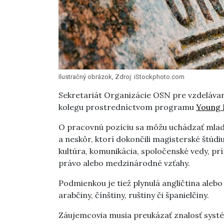
Ilustračný obrázok, Zdroj: iStockphoto.com
Sekretariát Organizácie OSN pre vzdelávan
kolegu prostredníctvom programu
Young 
O pracovnú pozíciu sa môžu uchádzať mladí 
a neskôr, ktorí dokončili magisterské štúdiu
kultúra, komunikácia, spoločenské vedy, pr
právo alebo medzinárodné vzťahy.
Podmienkou je tiež plynulá angličtina aleb
arabčiny, čínštiny, ruštiny či španielčiny.
Záujemcovia musia preukázať znalosť syst