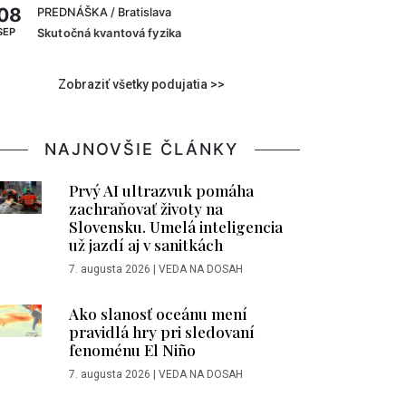
08
PREDNÁŠKA
/ Bratislava
SEP
Skutočná kvantová fyzika
Zobraziť všetky podujatia >>
NAJNOVŠIE ČLÁNKY
Prvý AI ultrazvuk pomáha
zachraňovať životy na
Slovensku. Umelá inteligencia
už jazdí aj v sanitkách
7. augusta 2026
|
VEDA NA DOSAH
Ako slanosť oceánu mení
pravidlá hry pri sledovaní
fenoménu El Niño
7. augusta 2026
|
VEDA NA DOSAH