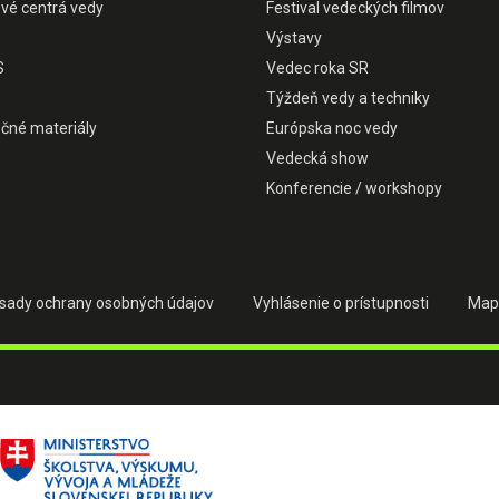
ové centrá vedy
Festival vedeckých filmov
Výstavy
S
Vedec roka SR
Týždeň vedy a techniky
čné materiály
Európska noc vedy
Vedecká show
Konferencie / workshopy
sady ochrany osobných údajov
Vyhlásenie o prístupnosti
Map