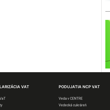
LARIZÁCIA VAT
PODUJATIA NCP VAT
VaT
Veda v CENTRE
ty
Vedecká cukráreň