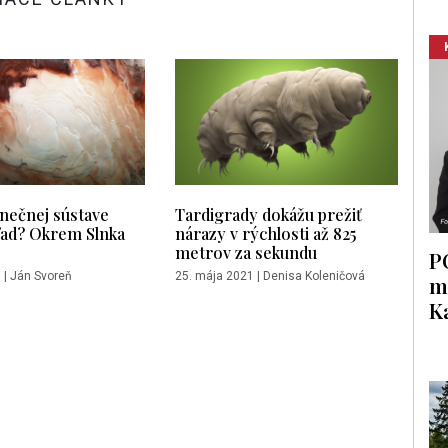
lnečnej sústave
Tardigrady dokážu prežiť
ľad? Okrem Slnka
nárazy v rýchlosti až 825
metrov za sekundu
P
1
|
Ján Svoreň
25. mája 2021
|
Denisa Koleničová
m
K