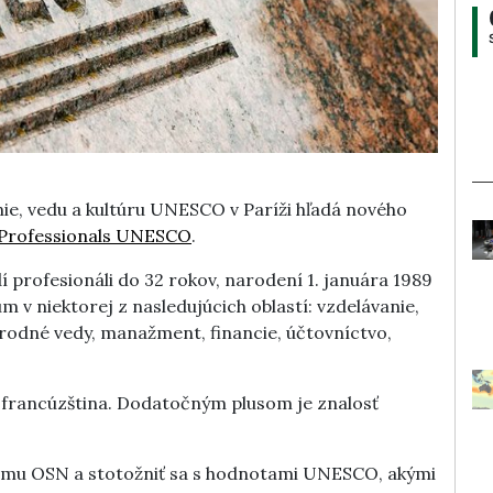
ie, vedu a kultúru UNESCO v Paríži hľadá nového
Professionals UNESCO
.
profesionáli do 32 rokov, narodení 1. januára 1989
m v niektorej z nasledujúcich oblastí: vzdelávanie,
írodné vedy, manažment, financie, účtovníctvo,
o francúzština. Dodatočným plusom je znalosť
ému OSN a stotožniť sa s hodnotami UNESCO, akými