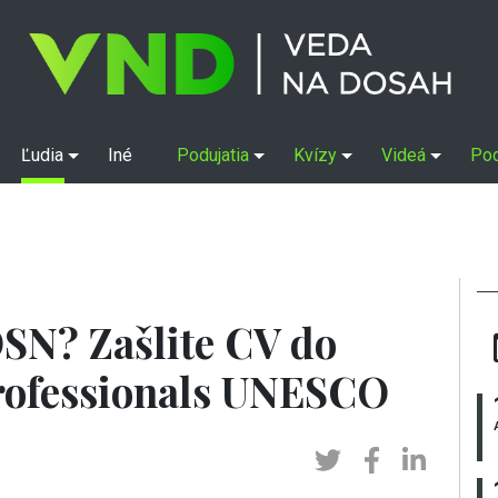
Ľudia
Iné
Podujatia
Kvízy
Videá
Po
OSN? Zašlite CV do
ofessionals UNESCO