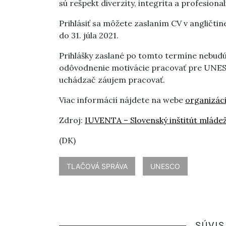
sú rešpekt diverzity, integrita a profesional
Prihlásiť sa môžete zaslaním CV v angličti
do 31. júla 2021.
Prihlášky zaslané po tomto termíne nebudú 
odôvodnenie motivácie pracovať pre UNESCO,
uchádzač záujem pracovať.
Viac informácií nájdete na webe
organizá
Zdroj:
IUVENTA – Slovenský inštitút mláde
(DK)
TLAČOVÁ SPRÁVA
UNESCO
SÚVIS