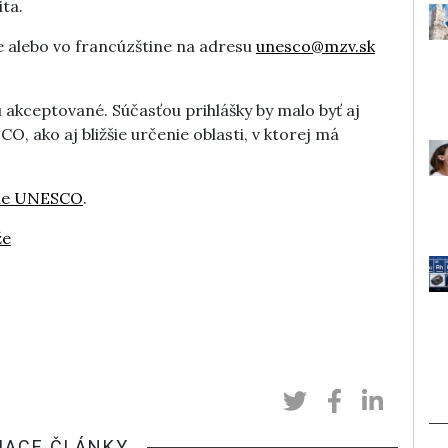
ita.
ne alebo vo francúzštine na adresu
unesco@mzv.sk
akceptované. Súčasťou prihlášky by malo byť aj
 ako aj bližšie určenie oblasti, v ktorej má
cie UNESCO
.
že
IACE ČLÁNKY