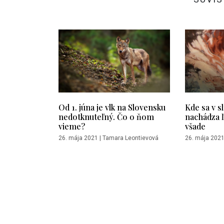
Od 1. júna je vlk na Slovensku
Kde sa v s
nedotknuteľný. Čo o ňom
nachádza 
vieme?
všade
26. mája 2021
|
Tamara Leontievová
26. mája 202