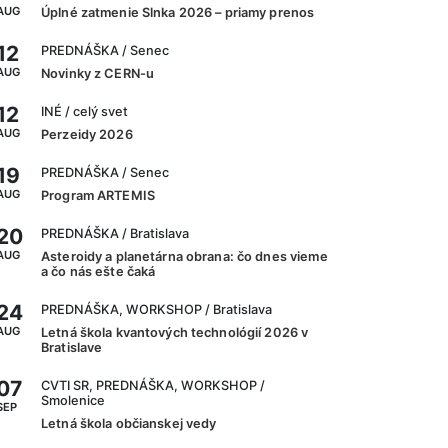
AUG
Úplné zatmenie Slnka 2026 – priamy prenos
12
PREDNÁŠKA
/ Senec
AUG
Novinky z CERN-u
12
INÉ
/ celý svet
AUG
Perzeidy 2026
19
PREDNÁŠKA
/ Senec
AUG
Program ARTEMIS
20
PREDNÁŠKA
/ Bratislava
AUG
Asteroidy a planetárna obrana: čo dnes vieme
a čo nás ešte čaká
24
PREDNÁŠKA, WORKSHOP
/ Bratislava
AUG
Letná škola kvantových technológií 2026 v
Bratislave
07
CVTI SR, PREDNÁŠKA, WORKSHOP
/
Smolenice
SEP
Letná škola občianskej vedy