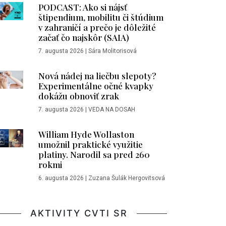
PODCAST: Ako si nájsť
štipendium, mobilitu či štúdium
v zahraničí a prečo je dôležité
začať čo najskôr (SAIA)
7. augusta 2026
|
Sára Molitorisová
Nová nádej na liečbu slepoty?
Experimentálne očné kvapky
dokážu obnoviť zrak
7. augusta 2026
|
VEDA NA DOSAH
William Hyde Wollaston
umožnil praktické využitie
platiny. Narodil sa pred 260
rokmi
6. augusta 2026
|
Zuzana Šulák Hergovitsová
AKTIVITY CVTI SR