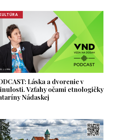
KULTÚRA
ODCAST: Láska a dvorenie v
inulosti. Vzťahy očami etnologičky
ataríny Nádaskej