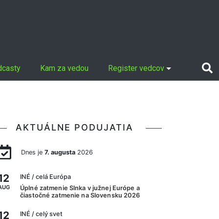
dcasty
Kam za vedou
Register vedcov
AKTUÁLNE PODUJATIA
Dnes je
7. augusta
2026
12
INÉ
/ celá Európa
AUG
Úplné zatmenie Slnka v južnej Európe a
čiastočné zatmenie na Slovensku 2026
12
INÉ
/ celý svet