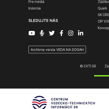
Pre médiá
Zážitk
Inzercia
Quark
SK CRI
SLEDUJTE NÁS
CIP VVI
Koncep
Archívna verzia VEDA NA DOSAH
© CVTI SR
Zá