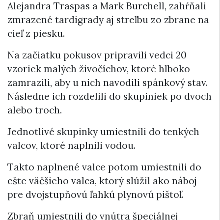
Alejandra Traspas a Mark Burchell, zahŕňali
zmrazené tardigrady aj streľbu zo zbrane na
cieľ z piesku.
Na začiatku pokusov pripravili vedci 20
vzoriek malých živočíchov, ktoré hlboko
zamrazili, aby u nich navodili spánkový stav.
Následne ich rozdelili do skupiniek po dvoch
alebo troch.
Jednotlivé skupinky umiestnili do tenkých
valcov, ktoré naplnili vodou.
Takto naplnené valce potom umiestnili do
ešte väčšieho valca, ktorý slúžil ako náboj
pre dvojstupňovú ľahkú plynovú pištoľ.
Zbraň umiestnili do vnútra špeciálnej