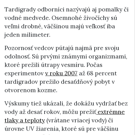
Tardigrady odborníci nazývajú aj pomalky či
vodné medvede. Osemnohé živočíchy sú
veľmi drobné, väčšinou majú veľkosť iba
jeden milimeter.
Pozornosť vedcov pútajú najmä pre svoju
odolnosť. Sú prvými známymi organizmami,
ktoré prežili útrapy vesmíru. Počas
experimentov
v roku 2007
až 68 percent
tardigradov prežilo desaťdňový pobyt v
otvorenom kozme.
Výskumy tiež ukázali, že dokážu vydržať bez
vody až desať rokov, môžu prežiť
extrémne
tlaky a teploty
(vrátane vriacej vody) či
úrovne UV žiarenia, ktoré sú pre väčšinu