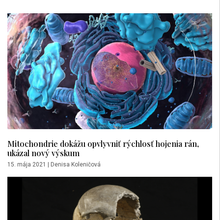
Mitochondrie dokážu opvlyvniť rýchlosť hojenia rán,
ukázal nový výskum
15. mája 2021
|
Denisa Koleničová