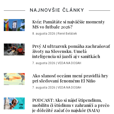
NAJNOVŠIE ČLÁNKY
Kvíz: Pamätáte si najväčšie momenty
MS vo futbale 2026?
8. augusta 2026
|
René Beláček
Prvý AI ultrazvuk pomáha zachraňovať
životy na Slovensku. Umelá
inteligencia už jazdí aj v sanitkách
7. augusta 2026
|
VEDA NA DOSAH
Ako slanosť oceánu mení pravidlá hry
pri sledovaní fenoménu El Niño
7. augusta 2026
|
VEDA NA DOSAH
PODCAST: Ako si nájsť štipendium,
mobilitu či štúdium v zahraničí a prečo
je dôležité začať čo najskôr (SAIA)