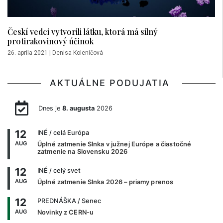
Českí vedci vytvorili látku, ktorá má silný
protirakovinový účinok
26. apríla 2021
|
Denisa Koleničová
AKTUÁLNE PODUJATIA
Dnes je
8. augusta
2026
12
INÉ
/ celá Európa
AUG
Úplné zatmenie Slnka v južnej Európe a čiastočné
zatmenie na Slovensku 2026
12
INÉ
/ celý svet
AUG
Úplné zatmenie Slnka 2026 – priamy prenos
12
PREDNÁŠKA
/ Senec
AUG
Novinky z CERN-u