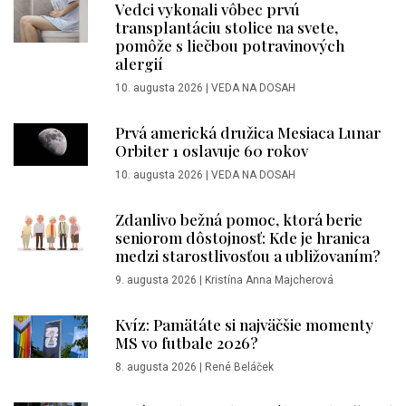
Vedci vykonali vôbec prvú
transplantáciu stolice na svete,
pomôže s liečbou potravinových
alergií
10. augusta 2026
|
VEDA NA DOSAH
Prvá americká družica Mesiaca Lunar
Orbiter 1 oslavuje 60 rokov
10. augusta 2026
|
VEDA NA DOSAH
Zdanlivo bežná pomoc, ktorá berie
seniorom dôstojnosť: Kde je hranica
medzi starostlivosťou a ubližovaním?
9. augusta 2026
|
Kristína Anna Majcherová
Kvíz: Pamätáte si najväčšie momenty
MS vo futbale 2026?
8. augusta 2026
|
René Beláček