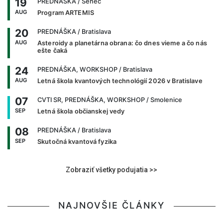
19
PREDNÁŠKA
/ Senec
AUG
Program ARTEMIS
20
PREDNÁŠKA
/ Bratislava
AUG
Asteroidy a planetárna obrana: čo dnes vieme a čo nás
ešte čaká
24
PREDNÁŠKA, WORKSHOP
/ Bratislava
AUG
Letná škola kvantových technológií 2026 v Bratislave
07
CVTI SR, PREDNÁŠKA, WORKSHOP
/ Smolenice
SEP
Letná škola občianskej vedy
08
PREDNÁŠKA
/ Bratislava
SEP
Skutočná kvantová fyzika
Zobraziť všetky podujatia >>
NAJNOVŠIE ČLÁNKY