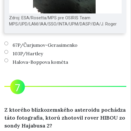
Zdroj: ESA/Rosetta/MPS pre OSIRIS Team
MPS/UPD/LAM/IAA/SSO/INTA/UPM/DASP/IDA/J. Roger
67P/Čurjumov-Gerasimenko
103P/Hartley
Halova-Boppova kométa
Z ktorého blízkozemského asteroidu pochádza
táto fotografia, ktorú zhotovil rover HIBOU zo
sondy Hajabusa 2?