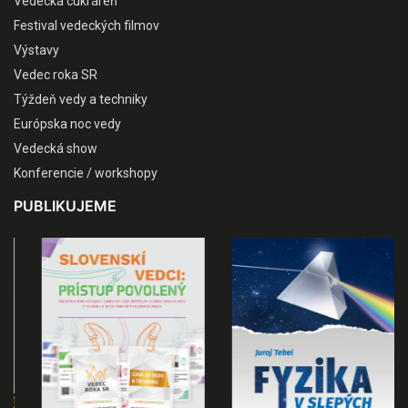
Vedecká cukráreň
Festival vedeckých filmov
Výstavy
Vedec roka SR
Týždeň vedy a techniky
Európska noc vedy
Vedecká show
Konferencie / workshopy
PUBLIKUJEME