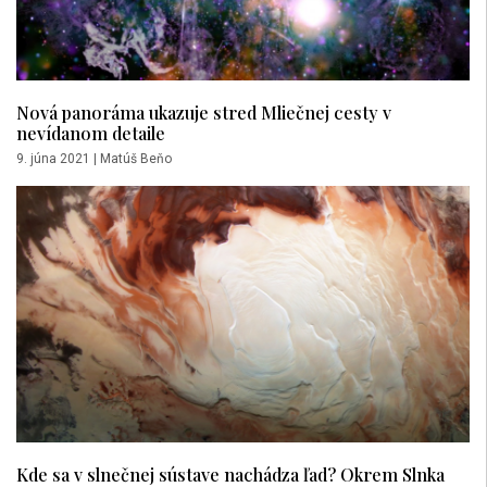
Nová panoráma ukazuje stred Mliečnej cesty v
nevídanom detaile
9. júna 2021
|
Matúš Beňo
Kde sa v slnečnej sústave nachádza ľad? Okrem Slnka