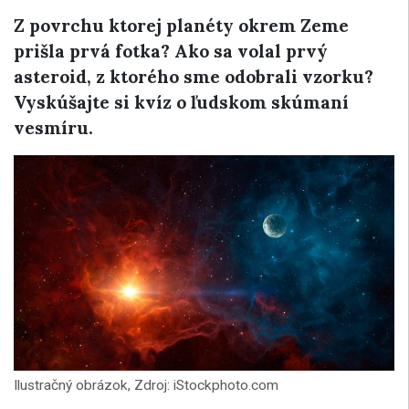
Z povrchu ktorej planéty okrem Zeme
prišla prvá fotka? Ako sa volal prvý
asteroid, z ktorého sme odobrali vzorku?
Vyskúšajte si kvíz o ľudskom skúmaní
vesmíru.
Ilustračný obrázok, Zdroj: iStockphoto.com