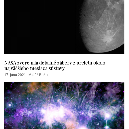
NASA zverejnila detailné zábery z preletu okolo
najväčšieho mesiaca sústavy
17. júna 2021
|
Matúš Beňo