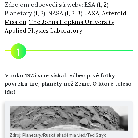
Zdrojom odpovedí sú weby: ESA (
1
,
2
),
Planetary (
1
,
2
), NASA (
1
,
2
,
3
),
JAXA
,
Asteroid
Mission
,
The Johns Hopkins University
Applied Physics Laboratory
V roku 1975 sme získali vôbec prvé fotky
povrchu inej planéty než Zeme. O ktoré teleso
ide?
Zdroj: Planetary/Ruská akadémia vied/Ted Stryk