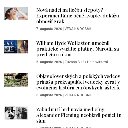
Nová nádej na liečbu slepoty?
Experimentálne očné kvapky dokážu
obnoviť zrak
7. augusta 2026
|
VEDA NA DOSAH
William Hyde Wollaston umožnil
praktické využitie platiny. Narodil sa
pred 260 rokmi
6. augusta 2026
|
Zuzana Šulák Hergovitsová
Objav slovenských a poľských vedcov
prináša prekvapujúci vedecký zvrat v
evolučnej histórii európskych jašteríc
6. augusta 2026
|
VEDA NA DOSAH
Zabudnutí hrdinovia medicíny:
Alexander Fleming neobjavil penicilín
sám