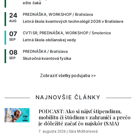
ešte čaká
24
PREDNÁŠKA, WORKSHOP
/ Bratislava
AUG
Letná škola kvantových technológií 2026 v Bratislave
07
CVTI SR, PREDNÁŠKA, WORKSHOP
/ Smolenice
SEP
Letná škola občianskej vedy
08
PREDNÁŠKA
/ Bratislava
SEP
Skutočná kvantová fyzika
Zobraziť všetky podujatia >>
NAJNOVŠIE ČLÁNKY
PODCAST: Ako si nájsť štipendium,
mobilitu či štúdium v zahraničí a prečo
je dôležité začať čo najskôr (SAIA)
7. augusta 2026
|
Sára Molitorisová