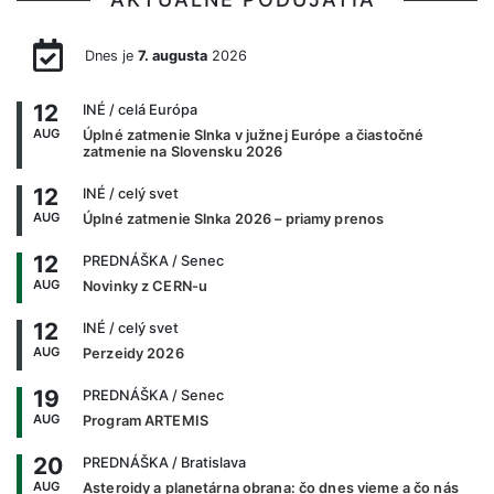
Dnes je
7. augusta
2026
12
INÉ
/ celá Európa
AUG
Úplné zatmenie Slnka v južnej Európe a čiastočné
zatmenie na Slovensku 2026
12
INÉ
/ celý svet
AUG
Úplné zatmenie Slnka 2026 – priamy prenos
12
PREDNÁŠKA
/ Senec
AUG
Novinky z CERN-u
12
INÉ
/ celý svet
AUG
Perzeidy 2026
19
PREDNÁŠKA
/ Senec
AUG
Program ARTEMIS
20
PREDNÁŠKA
/ Bratislava
AUG
Asteroidy a planetárna obrana: čo dnes vieme a čo nás