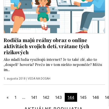
Rodičia majú reálny obraz o online
aktivitách svojich detí, vrátane tých
rizikových
Ako mladí ľudia využívajú internet? Je to také zlé, ako to
„dospelí“ hovoria? Prečo im v tom niekto nepomôže? Môžu
im...
1. augusta 2018
|
VEDA NA DOSAH
«
1
…
141
142
143
144
145
146
1
AKTUÁLNE PODUJATIA