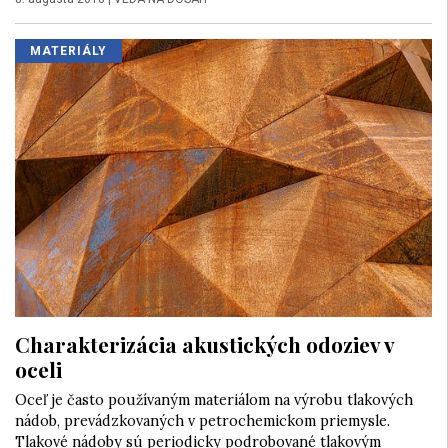
MATERIÁLY
Charakterizácia akustických odoziev v
oceli
Oceľ je často používaným materiálom na výrobu tlakových
nádob, prevádzkovaných v petrochemickom priemysle.
Tlakové nádoby sú periodicky podrobované tlakovým