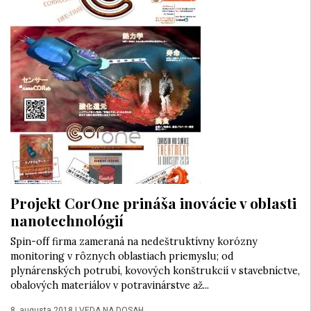
Projekt CorOne prináša inovácie v oblasti
nanotechnológií
Spin-off firma zameraná na nedeštruktívny korózny
monitoring v rôznych oblastiach priemyslu; od
plynárenských potrubí, kovových konštrukcií v stavebníctve,
obalových materiálov v potravinárstve až...
8. augusta 2018
|
VEDA NA DOSAH