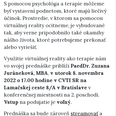
S pomocou psychológa a terapie môžeme
byť vystavení podnetom, ktoré majú liečivý
účinok. Prostredie, v ktorom sa pomocou
virtuálnej reality ocitneme, je vybudované
tak, aby verne pripodobnilo také okamihy
nášho života, ktoré potrebujeme prekonať
alebo vyriešiť.
Využitie virtuálnej reality ako terapie nám
vo svojej prednáške priblíži
PaedDr. Zuzana
Juráneková, MBA
,
v
utorok 8. novembra
2022 o 17.00 hodine v CVTI SR na
Lamačskej ceste 8/A v Bratislave
v
konferenčnej miestnosti na 2. poschodí.
Vstup
na podujatie je
voľný
.
Prednáška sa bude zároveň
streamovať
a