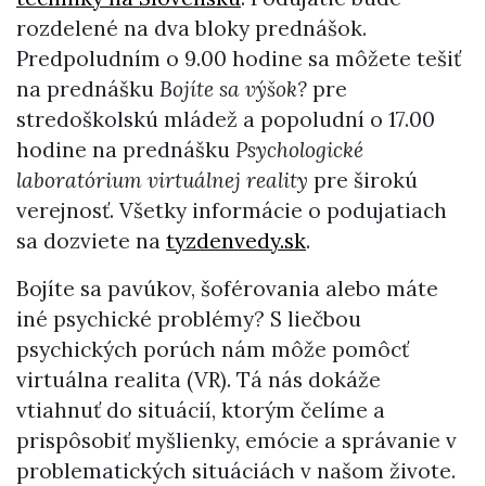
rozdelené na dva bloky prednášok.
Predpoludním o 9.00 hodine sa môžete tešiť
na prednášku
Bojíte sa výšok?
pre
stredoškolskú mládež a popoludní o 17.00
hodine na prednášku
Psychologické
laboratórium virtuálnej reality
pre širokú
verejnosť. Všetky informácie o podujatiach
sa dozviete na
tyzdenvedy.sk
.
Bojíte sa pavúkov, šoférovania alebo máte
iné psychické problémy? S liečbou
psychických porúch nám môže pomôcť
virtuálna realita (VR). Tá nás dokáže
vtiahnuť do situácií, ktorým čelíme a
prispôsobiť myšlienky, emócie a správanie v
problematických situáciách v našom živote.