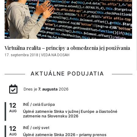
Virtuálna realita – princípy a obmedzenia jej používania
17. septembra 2018
|
VEDA NA DOSAH
AKTUÁLNE PODUJATIA
Dnes je
7. augusta
2026
12
INÉ
/ celá Európa
AUG
Úplné zatmenie Slnka v južnej Európe a čiastočné
zatmenie na Slovensku 2026
12
INÉ
/ celý svet
AUG
Úplné zatmenie Slnka 2026 – priamy prenos