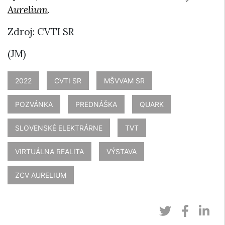
Aurelium
.
Zdroj: CVTI SR
(JM)
2022
CVTI SR
MŠVVAM SR
POZVÁNKA
PREDNÁŠKA
QUARK
SLOVENSKÉ ELEKTRÁRNE
TVT
VIRTUÁLNA REALITA
VÝSTAVA
ZCV AURELIUM