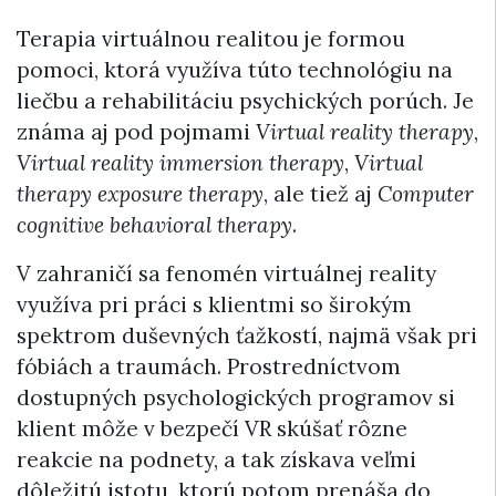
Terapia virtuálnou realitou je formou
pomoci, ktorá využíva túto technológiu na
liečbu a rehabilitáciu psychických porúch. Je
známa aj pod pojmami
Virtual reality therapy
,
Virtual reality immersion therapy
,
Virtual
therapy exposure therapy
, ale tiež aj
Computer
cognitive behavioral therapy
.
V zahraničí sa fenomén virtuálnej reality
využíva pri práci s klientmi so širokým
spektrom duševných ťažkostí, najmä však pri
fóbiách a traumách. Prostredníctvom
dostupných psychologických programov si
klient môže v bezpečí VR skúšať rôzne
reakcie na podnety, a tak získava veľmi
dôležitú istotu, ktorú potom prenáša do