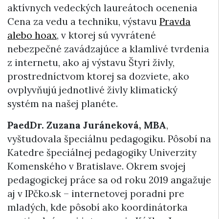
aktívnych vedeckých laureátoch ocenenia
Cena za vedu a techniku, výstavu
Pravda
alebo hoax
, v ktorej sú vyvrátené
nebezpečné zavádzajúce a klamlivé tvrdenia
z internetu, ako aj výstavu Štyri živly,
prostredníctvom ktorej sa dozviete, ako
ovplyvňujú jednotlivé živly klimatický
systém na našej planéte.
PaedDr. Zuzana Juráneková, MBA
,
vyštudovala špeciálnu pedagogiku. Pôsobí na
Katedre špeciálnej pedagogiky Univerzity
Komenského v Bratislave. Okrem svojej
pedagogickej práce sa od roku 2019 angažuje
aj v IPčko.sk – internetovej poradni pre
mladých, kde pôsobí ako koordinátorka