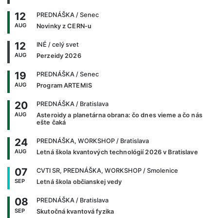
12
PREDNÁŠKA
/ Senec
AUG
Novinky z CERN-u
12
INÉ
/ celý svet
AUG
Perzeidy 2026
19
PREDNÁŠKA
/ Senec
AUG
Program ARTEMIS
20
PREDNÁŠKA
/ Bratislava
AUG
Asteroidy a planetárna obrana: čo dnes vieme a čo nás
ešte čaká
24
PREDNÁŠKA, WORKSHOP
/ Bratislava
AUG
Letná škola kvantových technológií 2026 v Bratislave
07
CVTI SR, PREDNÁŠKA, WORKSHOP
/ Smolenice
SEP
Letná škola občianskej vedy
08
PREDNÁŠKA
/ Bratislava
SEP
Skutočná kvantová fyzika