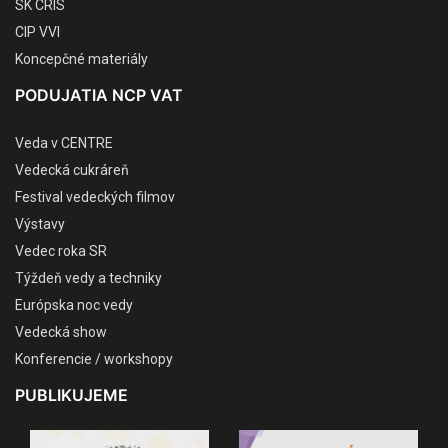
SK CRIS
CIP VVI
Koncepčné materiály
PODUJATIA NCP VAT
Veda v CENTRE
Vedecká cukráreň
Festival vedeckých filmov
Výstavy
Vedec roka SR
Týždeň vedy a techniky
Európska noc vedy
Vedecká show
Konferencie / workshopy
PUBLIKUJEME