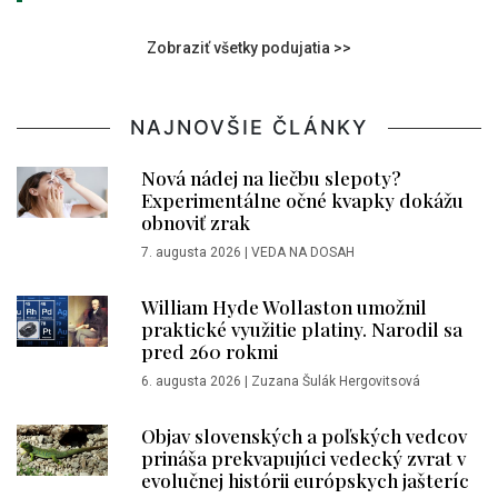
Zobraziť všetky podujatia >>
NAJNOVŠIE ČLÁNKY
Nová nádej na liečbu slepoty?
Experimentálne očné kvapky dokážu
obnoviť zrak
7. augusta 2026
|
VEDA NA DOSAH
William Hyde Wollaston umožnil
praktické využitie platiny. Narodil sa
pred 260 rokmi
6. augusta 2026
|
Zuzana Šulák Hergovitsová
Objav slovenských a poľských vedcov
prináša prekvapujúci vedecký zvrat v
evolučnej histórii európskych jašteríc