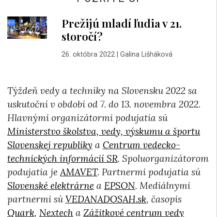
Prežijú mladí ľudia v 21.
storočí?
26. októbra 2022
|
Galina Lišháková
Týždeň vedy a techniky na Slovensku 2022 sa
uskutoční v období od 7. do 13. novembra 2022.
Hlavnými organizátormi podujatia sú
Ministerstvo školstva, vedy, výskumu a športu
Slovenskej republiky
a
Centrum vedecko-
technických informácií SR
. Spoluorganizátorom
podujatia je
AMAVET
. Partnermi podujatia sú
Slovenské elektrárne
a
EPSON
. Mediálnymi
partnermi
sú
VEDANADOSAH.sk
, časopis
Quark
,
Nextech
a
Zážitkové centrum vedy