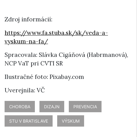
Zdroj informácií:
https://www.fa.stuba.sk/sk/veda-a-
vyskum-na-fa/
Spracovala: Slávka Cigáňová (Habrmanová),
NCP VaT pri CVTI SR
Ilustračné foto: Pixabay.com
Uverejnila: VČ
CHOROBA
DIZAJN
PREVENCIA
STU V BRATISLAVE
VÝSKUM