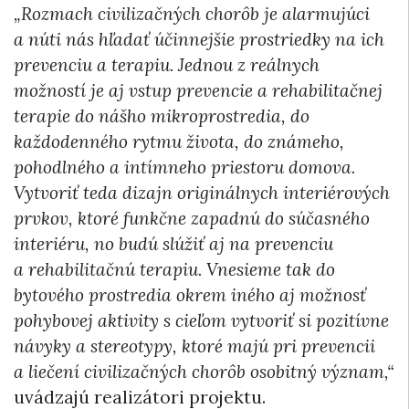
„Rozmach civilizačných chorôb je alarmujúci
a núti nás hľadať účinnejšie prostriedky na ich
prevenciu a terapiu. Jednou z reálnych
možností je aj vstup prevencie a rehabilitačnej
terapie do nášho mikroprostredia, do
každodenného rytmu života, do známeho,
pohodlného a intímneho priestoru domova.
Vytvoriť teda dizajn originálnych interiérových
prvkov, ktoré funkčne zapadnú do súčasného
interiéru, no budú slúžiť aj na prevenciu
a rehabilitačnú terapiu. Vnesieme tak do
bytového prostredia okrem iného aj možnosť
pohybovej aktivity s cieľom vytvoriť si pozitívne
návyky a stereotypy, ktoré majú pri prevencii
a liečení civilizačných chorôb osobitný význam,“
uvádzajú realizátori projektu.