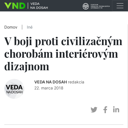
Domov
|
Iné
V boji proti civilizačným
chorobám interiérovým
dizajnom
VEDA NA DOSAH
redakcia
22. marca 2018