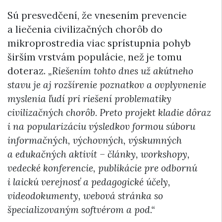
Sú presvedčení, že vnesením prevencie
a liečenia civilizačných chorôb do
mikroprostredia viac sprístupnia pohyb
širším vrstvám populácie, než je tomu
doteraz.
„Riešením tohto dnes už akútneho
stavu je aj rozšírenie poznatkov a ovplyvnenie
myslenia ľudí pri riešení problematiky
civilizačných chorôb. Preto projekt kladie dôraz
i na popularizáciu výsledkov formou súboru
informačných, výchovných, výskumných
a edukačných aktivít – články, workshopy,
vedecké konferencie, publikácie pre odbornú
i laickú verejnosť a pedagogické účely,
videodokumenty, webová stránka so
špecializovaným softvérom a pod.“