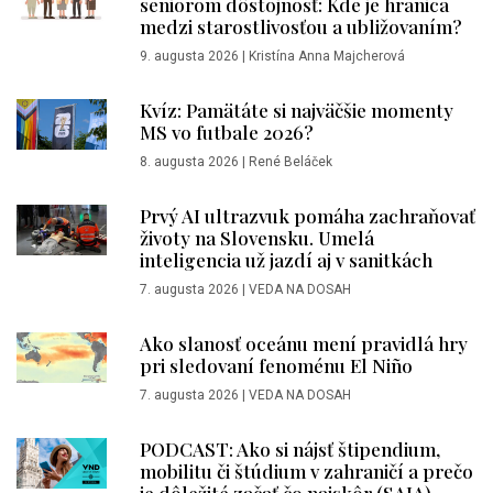
seniorom dôstojnosť: Kde je hranica
medzi starostlivosťou a ubližovaním?
9. augusta 2026
|
Kristína Anna Majcherová
Kvíz: Pamätáte si najväčšie momenty
MS vo futbale 2026?
8. augusta 2026
|
René Beláček
Prvý AI ultrazvuk pomáha zachraňovať
životy na Slovensku. Umelá
inteligencia už jazdí aj v sanitkách
7. augusta 2026
|
VEDA NA DOSAH
Ako slanosť oceánu mení pravidlá hry
pri sledovaní fenoménu El Niño
7. augusta 2026
|
VEDA NA DOSAH
PODCAST: Ako si nájsť štipendium,
mobilitu či štúdium v zahraničí a prečo
je dôležité začať čo najskôr (SAIA)