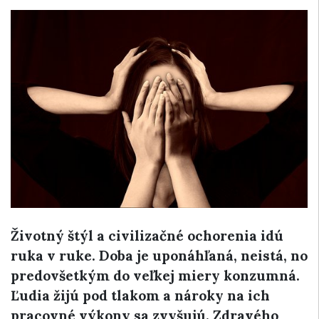
Životný štýl a civilizačné ochorenia idú
ruka v ruke. Doba je uponáhľaná, neistá, no
predovšetkým do veľkej miery konzumná.
Ľudia žijú pod tlakom a nároky na ich
pracovné výkony sa zvyšujú. Zdravého