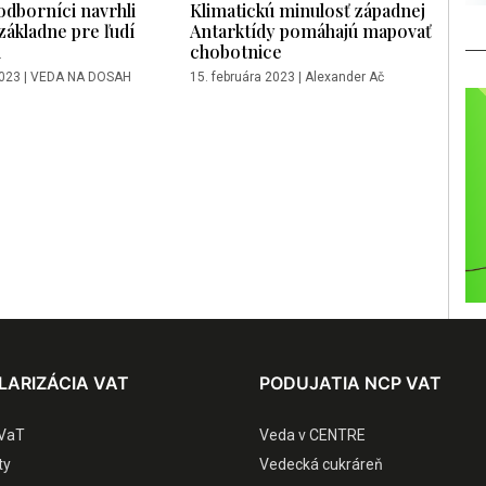
odborníci navrhli
Klimatickú minulosť západnej
základne pre ľudí
Antarktídy pomáhajú mapovať
i
chobotnice
2023
|
VEDA NA DOSAH
15. februára 2023
|
Alexander Ač
LARIZÁCIA VAT
PODUJATIA NCP VAT
VaT
Veda v CENTRE
ty
Vedecká cukráreň