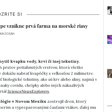
OZRITE SI
ópe vznikne prvá farma na morské riasy
 NA DOSAH
hytiť kvapku vody, krvi či inej tekutiny.
ch prstov potiahnutých vrstvou, ktorá všetko
e dokážu nabrať kvapôčky s veľkosťou 2 milimetre.
iologické tekutiny, ako sú krv alebo sliny, najmä v
znaky covidu, chrípky alebo iných nákazlivých
rtál
ScienceNewsExplorers
.
nológie v Novom Mexiku
zostrojil dron, ktorý
 perím a vypreparovanými časťami vtákov, ďalej mu