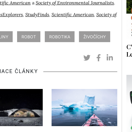
tific American
a
Society of Environmental Journalists
.
sExplorers
,
StudyFinds
,
Scientific American
,
Society of
LINY
ROBOT
ROBOTIKA
ŽIVOČÍCHY
C
L
IACE ČLÁNKY