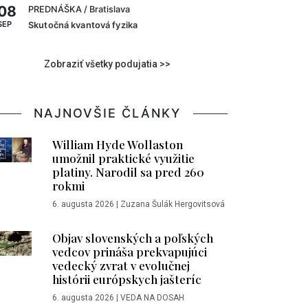
08
PREDNÁŠKA
/ Bratislava
SEP
Skutočná kvantová fyzika
Zobraziť všetky podujatia >>
NAJNOVŠIE ČLÁNKY
William Hyde Wollaston
umožnil praktické využitie
platiny. Narodil sa pred 260
rokmi
6. augusta 2026
|
Zuzana Šulák Hergovitsová
Objav slovenských a poľských
vedcov prináša prekvapujúci
vedecký zvrat v evolučnej
histórii európskych jašteríc
6. augusta 2026
|
VEDA NA DOSAH