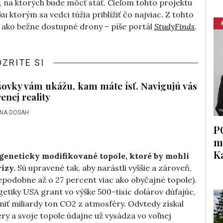
, na ktorých bude môcť stáť. Cieľom tohto projektu
u ktorým sa vedci túžia priblížiť čo najviac. Z tohto
ý ako bežne dostupné drony – píše portál
StudyFinds
.
OZRITE SI
šovky vám ukážu, kam máte ísť. Navigujú vás
nej reality
 NA DOSAH
P
m
K
geneticky modifikované topole, ktoré by mohli
ízy.
Sú upravené tak, aby narástli vyššie a zároveň,
depodobne až o 27 percent viac ako obyčajné topole).
etiky USA grant vo výške 500-tisíc dolárov dúfajúc,
ániť miliardy ton CO2 z atmosféry. Odvtedy získal
ry a svoje topole údajne už vysádza vo voľnej