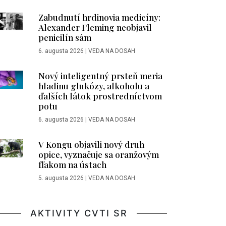
Zabudnutí hrdinovia medicíny:
Alexander Fleming neobjavil
penicilín sám
6. augusta 2026
|
VEDA NA DOSAH
Nový inteligentný prsteň meria
hladinu glukózy, alkoholu a
ďalších látok prostredníctvom
potu
6. augusta 2026
|
VEDA NA DOSAH
V Kongu objavili nový druh
opice, vyznačuje sa oranžovým
fľakom na ústach
5. augusta 2026
|
VEDA NA DOSAH
AKTIVITY CVTI SR