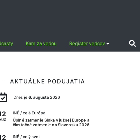
dcasty
Kam za vedou
Register vedcov
AKTUÁLNE PODUJATIA
Dnes je
6. augusta
2026
12
INÉ
/ celá Európa
AUG
Úplné zatmenie Slnka v južnej Európe a
čiastočné zatmenie na Slovensku 2026
12
INÉ
/ celý svet