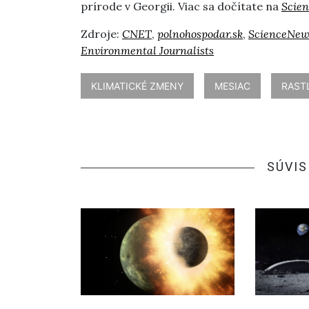
prírode v Georgii. Viac sa dočítate na
Scien
Zdroje:
CNET
,
polnohospodar.sk
,
ScienceNew
Environmental Journalists
KLIMATICKÉ ZMENY
MESIAC
RAST
SÚVIS