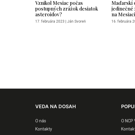
Vznikol Mesiac počas
Maďarskí 
postupných zrážok desiatok
jedinečné 
asteroidov?
na Mesiac
17. februára 2023
|
Ján Svoreň
16. februára 
VEDA NA DOSAH
POPU
O nás
O NCP 
Kontakty
Kontak