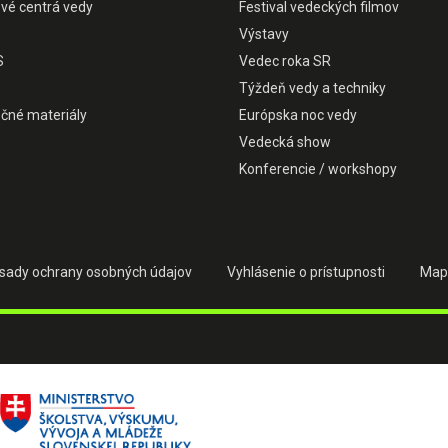
ové centrá vedy
Festival vedeckých filmov
Výstavy
S
Vedec roka SR
Týždeň vedy a techniky
čné materiály
Európska noc vedy
Vedecká show
Konferencie / workshopy
sady ochrany osobných údajov
Vyhlásenie o prístupnosti
Map