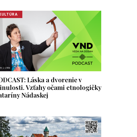
KULTÚRA
ODCAST: Láska a dvorenie v
inulosti. Vzťahy očami etnologičky
ataríny Nádaskej