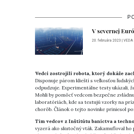
P
V severnej Eur
20. februára 2023
|
VEDA
Vedci zostrojili robota, ktorý dokáže zac
Disponuje párom klieští s veľkosťou ľudský
odpudzuje. Experimentálne testy ukázali, ž
Mohli by pomôcť vedcom bezpečne zvládnuť b
laboratóriách, kde sa testujú vzorky na prí
chorôb. Článok o tejto novinke priniesol po
Tím vedcov z Inštitútu baníctva a tech
vyzerá ako skutočný vták. Zakamufloval ho