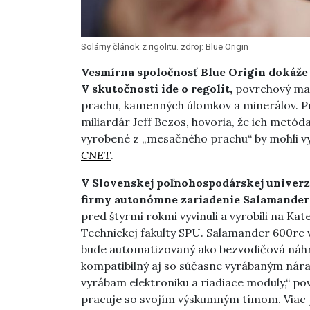
Solárny článok z rigolitu. zdroj: Blue Origin
Vesmírna spoločnosť
Blue Origin dokáže
V skutočnosti ide o regolit,
povrchový mat
prachu, kamenných úlomkov a minerálov. Pred
miliardár Jeff Bezos, hovoria, že ich metód
vyrobené z „mesačného prachu“ by mohli vy
CNET
.
V Slovenskej poľnohospodárskej univerzit
firmy autonómne zariadenie Salamander
pred štyrmi rokmi vyvinuli a vyrobili na Ka
Technickej fakulty SPU. Salamander 600rc v
bude automatizovaný ako bezvodičová náhra
kompatibilný aj so súčasne vyrábaným nárad
vyrábam elektroniku a riadiace moduly,“ po
pracuje so svojím výskumným tímom. Viac 