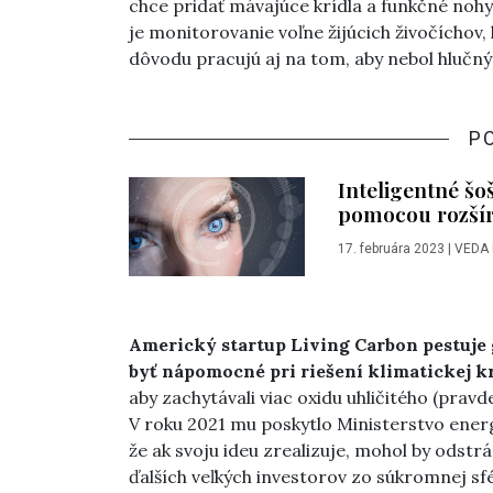
chce pridať mávajúce krídla a funkčné nohy
je monitorovanie voľne žijúcich živočíchov, k
dôvodu pracujú aj na tom, aby nebol hlučn
P
Inteligentné šo
pomocou rozšíre
17. februára 2023
|
VEDA
Americký startup Living Carbon pestuje 
byť nápomocné pri riešení klimatickej kr
aby zachytávali viac oxidu uhličitého (prav
V roku 2021 mu poskytlo Ministerstvo energ
že ak svoju ideu zrealizuje, mohol by odstr
ďalších veľkých investorov zo súkromnej sfé