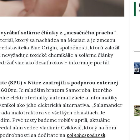
 vyrábať solárne články z „mesačného prachu
“.
eriál, ktorý sa nachádza na Mesiaci a je zmesou
stavitelia Blue Origin, spoločnosti, ktorú založil
a nevyžaduje toxické chemikálie a solárne články
držať viac ako desať rokov – informuje portál
e (SPU) v Nitre zostrojili s podporou externej
 600rc.
Je mladším bratom Samoroba, ktorého
tedre elektrotechniky, automatizácie a informatiky
znikol ako jeho elektrická alternatíva. „Salamander
da malotraktora vo všetkých oblastiach. Je
ím. Prvé testy budeme robiť v apríli, aktuálne
vedal nám vedec Vladimír Cviklovič, ktorý na ňom
podrobností sa dočítate na
polnohospodar.sk
.