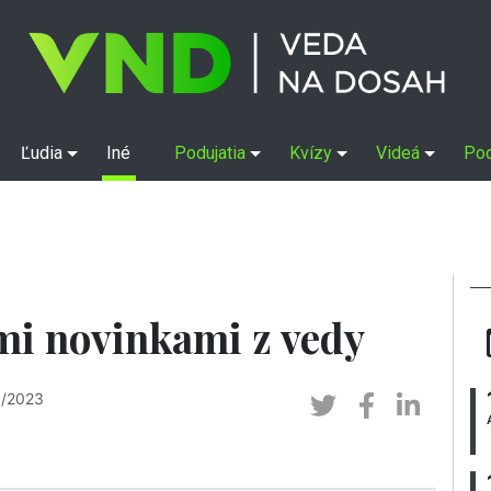
Ľudia
Iné
Podujatia
Kvízy
Videá
Po
ími novinkami z vedy
3/2023