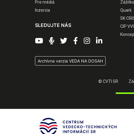
Pre médiá
Zážitk
Inzercia
Quark
SK CRI
SLEDUJTE NÁS
CIP VVI
Koncep
Archívna verzia VEDA NA DOSAH
© CVTI SR
Zá