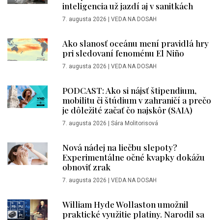
inteligencia už jazdí aj v sanitkách
7. augusta 2026
|
VEDA NA DOSAH
Ako slanosť oceánu mení pravidlá hry
pri sledovaní fenoménu El Niño
7. augusta 2026
|
VEDA NA DOSAH
PODCAST: Ako si nájsť štipendium,
mobilitu či štúdium v zahraničí a prečo
je dôležité začať čo najskôr (SAIA)
7. augusta 2026
|
Sára Molitorisová
Nová nádej na liečbu slepoty?
Experimentálne očné kvapky dokážu
obnoviť zrak
7. augusta 2026
|
VEDA NA DOSAH
William Hyde Wollaston umožnil
praktické využitie platiny. Narodil sa