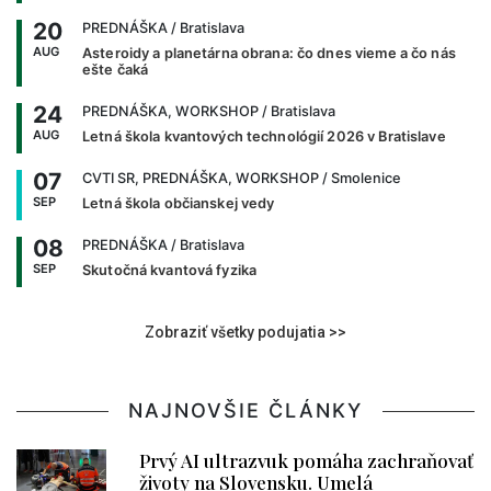
20
PREDNÁŠKA
/ Bratislava
AUG
Asteroidy a planetárna obrana: čo dnes vieme a čo nás
ešte čaká
24
PREDNÁŠKA, WORKSHOP
/ Bratislava
AUG
Letná škola kvantových technológií 2026 v Bratislave
07
CVTI SR, PREDNÁŠKA, WORKSHOP
/ Smolenice
SEP
Letná škola občianskej vedy
08
PREDNÁŠKA
/ Bratislava
SEP
Skutočná kvantová fyzika
Zobraziť všetky podujatia >>
NAJNOVŠIE ČLÁNKY
Prvý AI ultrazvuk pomáha zachraňovať
životy na Slovensku. Umelá