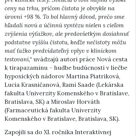
ceny na trhu, pričom čistota je obvykle na
úrovni +98 %. To bol hlavný dôvod, prečo sme
hľadali novú a účinnú syntézu nielen s cieľom
zvýšenia výťažkov, ale predovšetkým dosiahnuť
podstatne vyššiu čistotu, keďže nečistoty môžu
mať ťažko predvídateľný vplyv v klinickom
testovaní,“
uvádzajú autori práce Nová cesta
k tirapazaminu – hudbe budúcnosti v liečbe
hypoxických nádorov Martina Piatriková,
Lucia Krasničanová, Rami Saade (Lekárska
fakulta Univerzity Komenského v Bratislave,
Bratislava, SK) a Miroslav Horváth
(Farmaceutická fakulta Univerzity
Komenského v Bratislave, Bratislava, SK).
Zapojili sa do XI. ročníka Interaktívnej