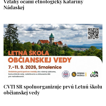
Vzťahy očami etnologičky Kataríny
Nádaskej
CVTI SR spoluorganizuje prvú Letnú školu
občianskej vedy