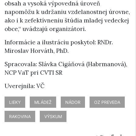
obsah a vysoká výpovedná úroveň
napomôžu k udržaniu vzdelanostnej úrovne,
ako i k zefektívneniu štúdia mladej vedeckej
obce,“ uvádzajú organizátori.
Informácie a ilustráciu poskytol: RNDr.
Miroslav Horváth, PhD.
Spracovala: Slávka Cigáňová (Habrmanová),
NCP VaT pri CVTI SR
Uverejnila: VČ
LIEKY
MLÁDEŽ
NÁDOR
OZ PREVEDA
RAKOVINA
VÝSKUM