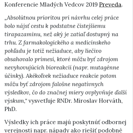
Konferencie Mladých Vedcov 2019
Preveda
.
„Absolútnou prioritou pri návrhu celej práce
bolo nájsť cestu k podstatne čistejšiemu
tirapazaminu, než aký je zatiaľ dostupný na
trhu. Z farmakologického a medicínskeho
pohľadu je totiž nežiaduce, aby liečivo
obsahovalo prímesi, ktoré môžu byť zdrojom
nevyhovujúcich bioreakcií (napr. mutagénne
účinky). Akékoľvek nežiaduce reakcie potom
môžu byť zdrojom falošne negatívnych
výsledkov, čo do značnej miery ovplyvňuje ďalší
výskum,“
vysvetľuje RNDr. Miroslav Horváth,
PhD.
Výsledky ich práce majú poskytnúť odbornej
verejnosti napr. nápady ako riešiť podobné