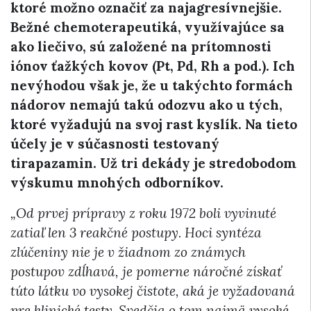
ktoré možno označiť za najagresívnejšie.
Bežné chemoterapeutiká, využívajúce sa
ako liečivo, sú založené na prítomnosti
iónov ťažkých kovov (Pt, Pd, Rh a pod.). Ich
nevýhodou však je, že u takýchto formách
nádorov nemajú takú odozvu ako u tých,
ktoré vyžadujú na svoj rast kyslík. Na tieto
účely je v súčasnosti testovaný
tirapazamin. Už tri dekády je stredobodom
výskumu mnohých odborníkov.
„Od prvej prípravy z roku 1972 boli vyvinuté
zatiaľ len 3 reakčné postupy. Hoci syntéza
zlúčeniny nie je v žiadnom zo známych
postupov zdĺhavá, je pomerne náročné získať
túto látku vo vysokej čistote, aká je vyžadovaná
pre klinické testy. Svedčia o tom najmä vysoké