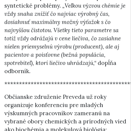
syntetické problémy.
„Veľkou výzvou chémie je
vždy snaha znížiť čo najviac výrobný čas,
dosiahnuť maximálny možný výťažok s čo
najvyššou čistotou. Všetky tieto parametre sa
totiž vždy odrážajú v cene liečiva, čo zasiahne
nielen priemyselnú výrobu (producent), ale aj
pacientov a poisťovne (bežná populácia,
spotrebiteľ), ktorí liečivo uhrádzajú,“
dopĺňa
odborník.
*******************************************
Občianske združenie Preveda už roky
organizuje konferenciu pre mladých
výskumných pracovníkov zameranú na
vybrané obory chemických a prírodných vied
ako biochémia a molekulová biológia;