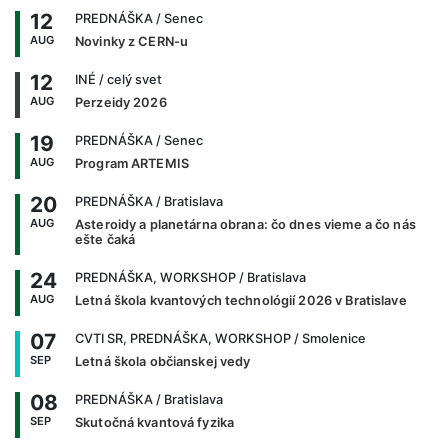
12
PREDNÁŠKA
/ Senec
AUG
Novinky z CERN-u
12
INÉ
/ celý svet
AUG
Perzeidy 2026
19
PREDNÁŠKA
/ Senec
AUG
Program ARTEMIS
20
PREDNÁŠKA
/ Bratislava
AUG
Asteroidy a planetárna obrana: čo dnes vieme a čo nás
ešte čaká
24
PREDNÁŠKA, WORKSHOP
/ Bratislava
AUG
Letná škola kvantových technológií 2026 v Bratislave
07
CVTI SR, PREDNÁŠKA, WORKSHOP
/ Smolenice
SEP
Letná škola občianskej vedy
08
PREDNÁŠKA
/ Bratislava
SEP
Skutočná kvantová fyzika