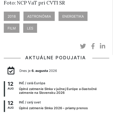
Foto: NCP VaT pri CVTI SR
2018
ASTRONÓMIA
ENERGETIKA
FILM
LES
AKTUÁLNE PODUJATIA
Dnes je
6. augusta
2026
12
INÉ
/ celá Európa
AUG
Úplné zatmenie Slnka v južnej Európe a čiastočné
zatmenie na Slovensku 2026
12
INÉ
/ celý svet
AUG
Úplné zatmenie Slnka 2026 – priamy prenos