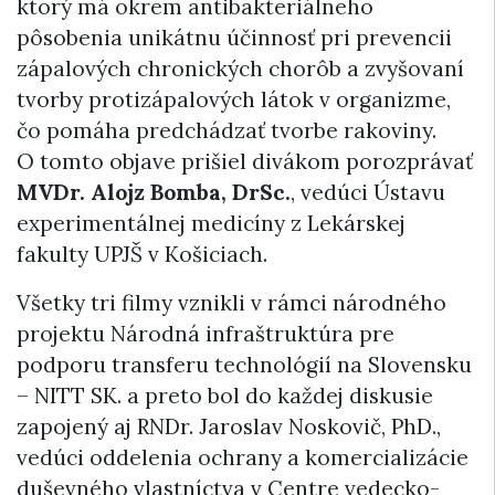
ktorý má okrem antibakteriálneho
pôsobenia unikátnu účinnosť pri prevencii
zápalových chronických chorôb a zvyšovaní
tvorby protizápalových látok v organizme,
čo pomáha predchádzať tvorbe rakoviny.
O tomto objave prišiel divákom porozprávať
MVDr. Alojz Bomba, DrSc.
, vedúci Ústavu
experimentálnej medicíny z Lekárskej
fakulty UPJŠ v Košiciach.
Všetky tri filmy vznikli v rámci národného
projektu Národná infraštruktúra pre
podporu transferu technológií na Slovensku
– NITT SK. a preto bol do každej diskusie
zapojený aj RNDr. Jaroslav Noskovič, PhD.,
vedúci oddelenia ochrany a komercializácie
duševného vlastníctva v Centre vedecko-