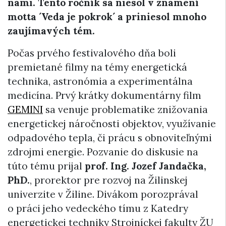
nami. Tento ročník sa niesol v znamení
motta ´Veda je pokrok´ a priniesol mnoho
zaujímavých tém.
Počas prvého festivalového dňa boli
premietané filmy na témy energetická
technika, astronómia a experimentálna
medicína. Prvý krátky dokumentárny film
GEMINI
sa venuje problematike znižovania
energetickej náročnosti objektov, využívanie
odpadového tepla, či prácu s obnoviteľnými
zdrojmi energie. Pozvanie do diskusie na
túto tému prijal
prof. Ing. Jozef Jandačka,
PhD.
, prorektor pre rozvoj na Žilinskej
univerzite v Žiline. Divákom porozprával
o práci jeho vedeckého tímu z Katedry
energetickej techniky Strojníckej fakulty ŽU