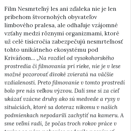
Film Nesmrteľný les ani zďaleka nie je len
príbehom štvornohých obyvateľov
limbového pralesa, ale odhaľuje vzájomné
vzťahy medzi rôznymi organizmami, ktoré
už celé tisícročia zabezpečujú nesmrteľnosť
tohto unikátneho ekosystému pod
Kriváňom…
„Na rozdiel od vysokohorského
prostredia či filmovania pri rieke, nie je v lese
možné pozorovať divoké zvieratá na väčšie
vzdialenosti. Preto filmovanie v tomto prostredí
bolo pre nás veľkou výzvou. Dali sme si za cieľ
ukázať vzácne druhy ako sú medvede a rysy v
situáciách, ktoré sa doteraz nikomu v našich
podmienkach nepodarili zachytiť na kameru. A
sme veľmi radi, že počas troch rokov práce v