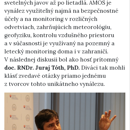
svetelných javov až po lietadlá. AMOS je
vynález využiteľný najmä na bezpečnostné
účely a na monitoring v rozličných
odvetviach, zahrňujúcich meteorológiu,
geofyziku, kontrolu vzdušného priestoru
a v súčasnosti je využívaný na pozemný a
letecký monitoring doma i v zahraničí.
V následnej diskusii bol ako hosť prítomný
doc. RNDr. Juraj Tóth, PhD.
Diváci tak mohli
klásť zvedavé otázky priamo jednému
z tvorcov tohto unikátneho vynálezu.