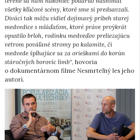
teréne sa nám nakoniec podarilo nasnímať
všetky kľúčové scény, ktoré sme si predsavzali.
Diváci tak môžu vidieť dojímavý príbeh starej
medvedice s mláďaťom, ktoré práve prvýkrát
opustilo brloh, rodinku medveďov preliezajúcu
vetrom pováľané stromy po kalamite, či
medvede šplhajúce sa za orieškami do korún
stáročných borovíc límb“
, hovoria
o dokumentárnom filme Nesmrteľný les jeho
autori.