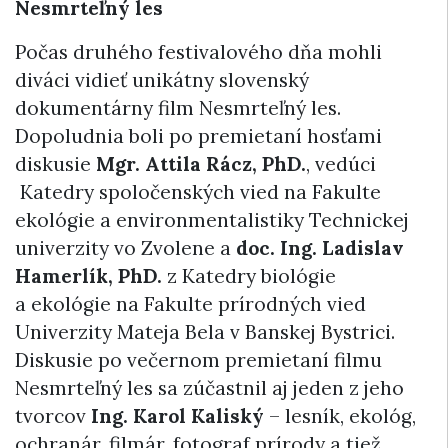
Nesmrteľný les
Počas druhého festivalového dňa mohli
diváci vidieť unikátny slovenský
dokumentárny film Nesmrteľný les.
Dopoludnia boli po premietaní hosťami
diskusie
Mgr. Attila Rácz, PhD.
, vedúci
Katedry spoločenských vied na Fakulte
ekológie a environmentalistiky Technickej
univerzity vo Zvolene a
doc. Ing. Ladislav
Hamerlík, PhD.
z Katedry biológie
a ekológie na Fakulte prírodných vied
Univerzity Mateja Bela v Banskej Bystrici.
Diskusie po večernom premietaní filmu
Nesmrteľný les sa zúčastnil aj jeden z jeho
tvorcov
Ing. Karol Kaliský
– lesník, ekológ,
ochranár, filmár, fotograf prírody a tiež