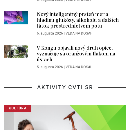
Nový inteligentný prsteň meria
hladinu glukózy, alkoholu a ďalších
látok prostredníctvom potu
6. augusta 2026
|
VEDA NA DOSAH
V Kongu objavili nový druh opice,
vyznačuje sa oranžovým fľakom na
ústach
5. augusta 2026
|
VEDA NA DOSAH
AKTIVITY CVTI SR
KULTÚRA