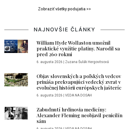
Zobraziť všetky podujatia >>
NAJNOVŠIE ČLÁNKY
William Hyde Wollaston umožnil
praktické využitie platiny. Narodil sa
pred 260 rokmi
6. augusta 2026
|
Zuzana Šulák Hergovitsová
Objav slovenských a poľských vedcov
prináša prekvapujúci vedecký zvrat v
evolučnej histórii európskych jašteríc
6. augusta 2026
|
VEDA NA DOSAH
Zabudnutí hrdinovia medicíny:
Alexander Fleming neobjavil penicilín
sám
6. augusta 2026
|
VEDA NA DOSAH