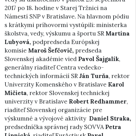
2017 po 18. hodine v Starej Tržnici na
Námestí SNP v Bratislave. Na hlavnom pódiu
s krátkymi príhovormi vystúpili: ministerka
školstva, vedy, výskumu a športu SR
Martina
Lubyová,
podpredseda Európskej
komisie
Maroš Šefčovič,
predseda
Slovenskej akadémie vied
Pavol Šajgalík
,
generálny riaditeľ Centra vedecko-
technických informácií SR
Ján Turňa
, rektor
Univerzity Komenského v Bratislave
Karol
Mičieta
, rektor Slovenskej technickej
univerzity v Bratislave
Robert Redhammer
,
riaditeľ Slovenskej organizácie pre
výskumné a vývojové aktivity
Daniel Straka,
predsedníčka správnej rady SOVVA
Petra
Lipnická
, riaditeľ EurActiv.sk
Pavel