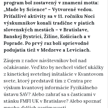
program bol zostavený v znamení motta:
„Made by Science“ – Vytvorené vedou.
Príťažlivé aktivity sa v 11. ročníku Noci
výskumníkov konali tradične v piatich
slovenských mestách – v Bratislave,
Banskej Bystrici, Žiline, Košiciach a v
Poprade. Po prvý raz boli sprievodné
podujatia tiež v Medzeve a Leviciach.
Záujem z radov návštevníkov bol nad
očakávanie. Veď kto by nechcel vidieť ukážky
z kinetickej svetelnej inštalácie v Kvantovom
svete, ktorý predstavil tím z Centra pre
výskum kvantovej informácie Fyzikálneho
ústavu SAV? Alebo zahrať sa s časticami v
stánku FMFI UK v Bratislave? Alebo spoznať
mnoho ďalších zaujímavostí…