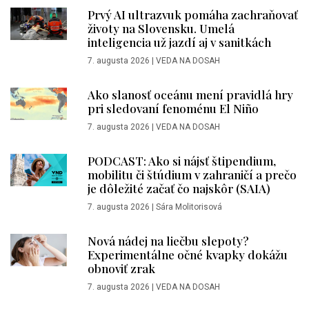
Prvý AI ultrazvuk pomáha zachraňovať
životy na Slovensku. Umelá
inteligencia už jazdí aj v sanitkách
7. augusta 2026
|
VEDA NA DOSAH
Ako slanosť oceánu mení pravidlá hry
pri sledovaní fenoménu El Niño
7. augusta 2026
|
VEDA NA DOSAH
PODCAST: Ako si nájsť štipendium,
mobilitu či štúdium v zahraničí a prečo
je dôležité začať čo najskôr (SAIA)
7. augusta 2026
|
Sára Molitorisová
Nová nádej na liečbu slepoty?
Experimentálne očné kvapky dokážu
obnoviť zrak
7. augusta 2026
|
VEDA NA DOSAH