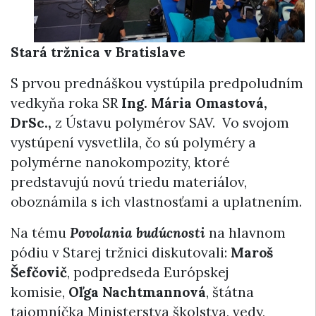
Stará tržnica v Bratislave
S prvou prednáškou vystúpila predpoludním
vedkyňa roka SR
Ing. Mária Omastová,
DrSc.,
z Ústavu polymérov SAV. Vo svojom
vystúpení vysvetlila, čo sú polyméry a
polymérne nanokompozity, ktoré
predstavujú novú triedu materiálov,
oboznámila s ich vlastnosťami a uplatnením.
Na tému
Povolania budúcnosti
na hlavnom
pódiu v Starej tržnici diskutovali:
Maroš
Šefčovič
, podpredseda Európskej
komisie,
Oľga Nachtmannová
, štátna
tajomníčka Ministerstva školstva, vedy,