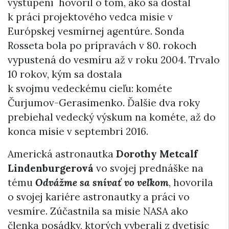
vystúpení hovoril o tom, ako sa dostal
k práci projektového vedca misie v
Európskej vesmírnej agentúre. Sonda
Rosseta bola po prípravách v 80. rokoch
vypustená do vesmíru až v roku 2004. Trvalo
10 rokov, kým sa dostala
k svojmu vedeckému cieľu: kométe
Čurjumov-Gerasimenko. Ďalšie dva roky
prebiehal vedecký výskum na kométe, až do
konca misie v septembri 2016.
Americká astronautka
Dorothy Metcalf
Lindenburgerová
vo svojej prednáške na
tému
Odvážme sa snívať vo veľkom
, hovorila
o svojej kariére astronautky a práci vo
vesmíre. Zúčastnila sa misie NASA ako
členka posádky, ktorých vyberali z dvetisíc