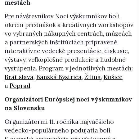
mestách
Pre návštevníkov Noci výskumníkov boli
okrem prednášok a kreatívnych workshopov
vo vybraných nákupných centrách, múzeách
a partnerských inštitúciách pripravené
interaktívne vedecké prezentácie, diskusie,
výstavy, veľkoplošné produkcie a hudobné
vystúpenia. Program v jednotlivých mestách:
Bratislava
,
Banská Bystrica
,
Žilina
,
Košice
a
Poprad
.
Organizátori Európskej noci výskumníkov
na Slovensku
Organizátormi 11. ročníka najväčšieho
vedecko-populárneho podujatia boli
Slovenská organizácia pre výskumné a