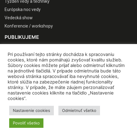
Týždeň vedy a techniky
Európska noc vedy
Vedecká show
Konferencie / workshopy
PUBLIKUJEME
Pri používaní tejto stránky dochádza k spracovaniu
cookies, ktoré nám pomáhajú zvyšovať kvalitu služieb.
Súbory cookies môžete prijať alebo odmietnuť kliknutím
na jednotlivé tlačidlá. V prípade odmietnutia bude táto
webová stránka spracovávať iba nevyhnuté cookies,
ktoré slúžia na zabezpečenie riadnej funkcionality
stránky. V prípade, že máte záujem perzonalizovať
nastavenie cookies kliknite na tlačidlo „Nastavenie
cookies“.
Nastavenie cookies
Odmietnuť všetko
Povoliť všetko