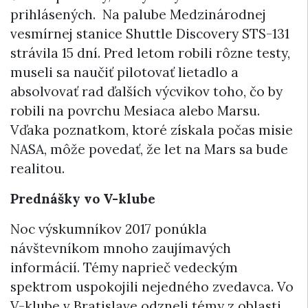
prihlásených. Na palube Medzinárodnej
vesmírnej stanice Shuttle Discovery STS-131
strávila 15 dní. Pred letom robili rôzne testy,
museli sa naučiť pilotovať lietadlo a
absolvovať rad ďalších výcvikov toho, čo by
robili na povrchu Mesiaca alebo Marsu.
Vďaka poznatkom, ktoré získala počas misie
NASA, môže povedať, že let na Mars sa bude
realitou.
Prednášky vo V-klube
Noc výskumníkov 2017 ponúkla
návštevníkom mnoho zaujímavých
informácií. Témy naprieč vedeckým
spektrom uspokojili nejedného zvedavca. Vo
V-klube v Bratislave odzneli témy z oblasti