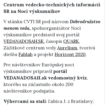
Centrum vedecko-technických informácií
SR na Noci výskumníkov
V stánku CVTI SR pod názvom
Dobrodružstvo
menom veda,
spoluorganizátor Noci
výskumníkov predstavil svoj portál
VEDANADOSAH.SK
, časopis
QUARK
,
Zážitkové centrum vedy
Aurelium
, tvorivú
dielňu
Fablab
a projekt
Horizont 2020
.
Pre návštevníkov Európskej noci
výskumníkov pripravil
portál
VEDANADOSAH.sk vedomostný kvíz
,
ktorého sa zúčastnilo okolo 200
návštevníkov podujatia.
Výhercami sa stali
: Ľubica J. z Bratislavy;