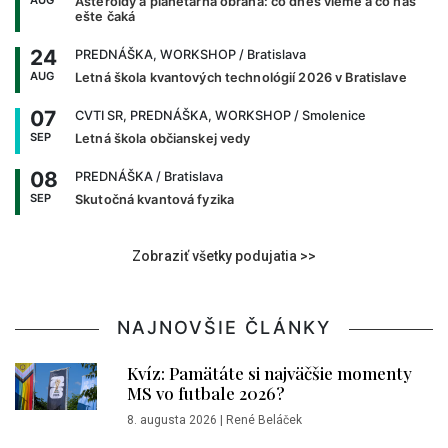
AUG
Asteroidy a planetárna obrana: čo dnes vieme a čo nás
ešte čaká
24
PREDNÁŠKA, WORKSHOP
/ Bratislava
AUG
Letná škola kvantových technológií 2026 v Bratislave
07
CVTI SR, PREDNÁŠKA, WORKSHOP
/ Smolenice
SEP
Letná škola občianskej vedy
08
PREDNÁŠKA
/ Bratislava
SEP
Skutočná kvantová fyzika
Zobraziť všetky podujatia >>
NAJNOVŠIE ČLÁNKY
Kvíz: Pamätáte si najväčšie momenty
MS vo futbale 2026?
8. augusta 2026
|
René Beláček