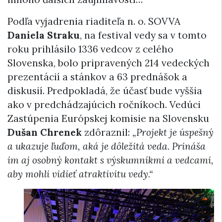
Podľa vyjadrenia riaditeľa n. o. SOVVA
Daniela Straku
, na festival vedy sa v tomto
roku prihlásilo 1336 vedcov z celého
Slovenska, bolo pripravených 214 vedeckých
prezentácií a stánkov a 63 prednášok a
diskusií. Predpokladá, že účasť bude vyššia
ako v predchádzajúcich ročníkoch. Vedúci
Zastúpenia Európskej komisie na Slovensku
Dušan Chrenek
zdôraznil:
„Projekt je úspešný
a ukazuje ľuďom, aká je dôležitá veda. Prináša
im aj osobný kontakt s výskumníkmi a vedcami,
aby mohli vidieť atraktivitu vedy.“