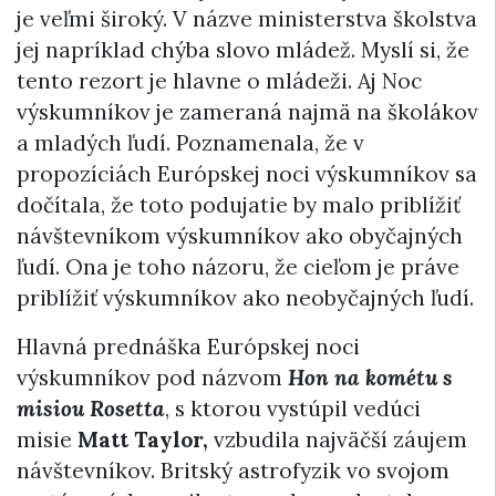
je veľmi široký. V názve ministerstva školstva
jej napríklad chýba slovo mládež. Myslí si, že
tento rezort je hlavne o mládeži. Aj Noc
výskumníkov je zameraná najmä na školákov
a mladých ľudí. Poznamenala, že v
propozíciách Európskej noci výskumníkov sa
dočítala, že toto podujatie by malo priblížiť
návštevníkom výskumníkov ako obyčajných
ľudí. Ona je toho názoru, že cieľom je práve
priblížiť výskumníkov ako neobyčajných ľudí.
Hlavná prednáška Európskej noci
výskumníkov pod názvom
Hon na kométu s
misiou Rosetta
, s ktorou vystúpil vedúci
misie
Matt Taylor,
vzbudila najväčší záujem
návštevníkov. Britský astrofyzik vo svojom