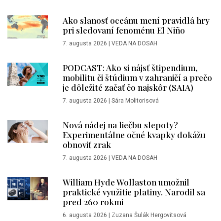
Ako slanosť oceánu mení pravidlá hry
pri sledovaní fenoménu El Niño
7. augusta 2026
|
VEDA NA DOSAH
PODCAST: Ako si nájsť štipendium,
mobilitu či štúdium v zahraničí a prečo
je dôležité začať čo najskôr (SAIA)
7. augusta 2026
|
Sára Molitorisová
Nová nádej na liečbu slepoty?
Experimentálne očné kvapky dokážu
obnoviť zrak
7. augusta 2026
|
VEDA NA DOSAH
William Hyde Wollaston umožnil
praktické využitie platiny. Narodil sa
pred 260 rokmi
6. augusta 2026
|
Zuzana Šulák Hergovitsová