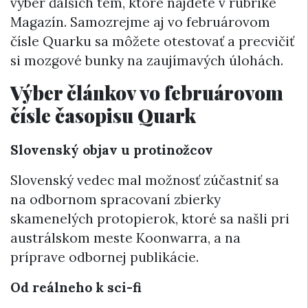
výber ďalších tém, ktoré nájdete v rubrike
Magazín. Samozrejme aj vo februárovom
čísle Quarku sa môžete otestovať a precvičiť
si mozgové bunky na zaujímavých úlohách.
Výber článkov vo februárovom
čísle časopisu Quark
Slovenský objav u protinožcov
Slovenský vedec mal možnosť zúčastniť sa
na odbornom spracovaní zbierky
skamenelých protopierok, ktoré sa našli pri
austrálskom meste Koonwarra, a na
príprave odbornej publikácie.
Od reálneho k sci-fi