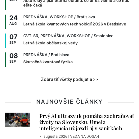
AUG
Asteroidy a planetárna obrana: čo dnes vieme a čo nás
ešte čaká
24
PREDNÁŠKA, WORKSHOP
/ Bratislava
AUG
Letná škola kvantových technológií 2026 v Bratislave
07
CVTI SR, PREDNÁŠKA, WORKSHOP
/ Smolenice
SEP
Letná škola občianskej vedy
08
PREDNÁŠKA
/ Bratislava
SEP
Skutočná kvantová fyzika
Zobraziť všetky podujatia >>
NAJNOVŠIE ČLÁNKY
Prvý AI ultrazvuk pomáha zachraňovať
životy na Slovensku. Umelá
inteligencia už jazdí aj v sanitkách
7. augusta 2026
|
VEDA NA DOSAH