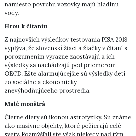
namiesto povrchu vozovky majú hladinu
vody.
Hrou k čítaniu
Z najnovších výsledkov testovania PISA 2018
vyplýva, že slovenskí žiaci a žiačky v čítaní s
porozumením výrazne zaostávajú a ich
výsledky sa nachádzajú pod priemerom
OECD. Ešte alarmujúcejšie sú výsledky detí
zo sociálne a ekonomicky
znevýhodňujúceho prostredia.
Malé monštrá
Čierne diery sú ikonou astrofyziky. Sú známe
ako masívne objekty, ktoré požierajú celé
svety. Rozmýšľali ste však niekedy nad tým,