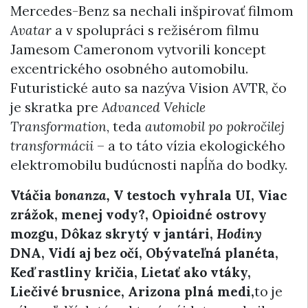
Mercedes-Benz sa nechali inšpirovať filmom
Avatar
a v spolupráci s režisérom filmu
Jamesom Cameronom vytvorili koncept
excentrického osobného automobilu.
Futuristické auto sa nazýva Vision AVTR, čo
je skratka pre
Advanced Vehicle
Transformation
, teda
automobil po pokročilej
transformácii
– a to táto vízia ekologického
elektromobilu budúcnosti napĺňa do bodky.
Vtáčia
bonanza,
V testoch vyhrala UI, Viac
zrážok, menej vody?, Opioidné ostrovy
mozgu, Dôkaz skrytý v jantári,
Hodiny
DNA, Vidí aj bez očí, Obývateľná planéta,
Keď rastliny kričia, Lietať ako vtáky,
Liečivé brusnice, Arizona plná medi,
to je