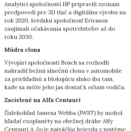
Analytici spoločnosti HP pripravili zoznam
predpovedí pre 3D tlač a digitálnu výrobu na
rok 2020, švédsku spoločnosť Ericsson
zaujímali očakávania spotrebiteľov až do
roku 2030.
Múdra clona
Vývojári spoločnosti Bosch sa rozhodli
nahradiť bežnú slnečnú clonu v automobile
za priehľadnú a blokujúcu slnko iba tam,
kade sa môže jeho jas dostať k očiam vodiča.
Zacielené na Alfa Centauri
Ďalekohľad Jamesa Webba (JWST) by mohol
hľadať exoplanéty na obežnej dráhe Alfy
Centauri A, čo je najväčšia hviezda v systéme