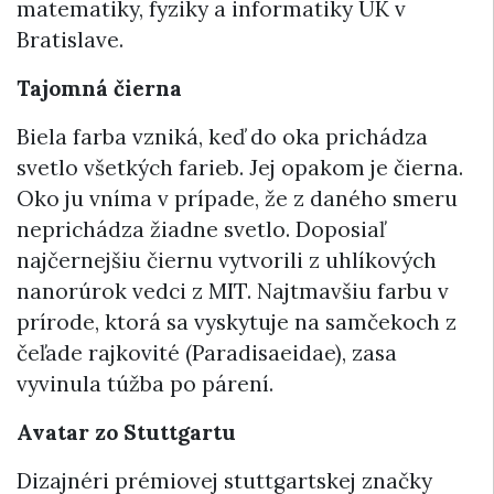
matematiky, fyziky a informatiky UK v
Bratislave.
Tajomná čierna
Biela farba vzniká, keď do oka prichádza
svetlo všetkých farieb. Jej opakom je čierna.
Oko ju vníma v prípade, že z daného smeru
neprichádza žiadne svetlo. Doposiaľ
najčernejšiu čiernu vytvorili z uhlíkových
nanorúrok vedci z MIT. Najtmavšiu farbu v
prírode, ktorá sa vyskytuje na samčekoch z
čeľade rajkovité (Paradisaeidae), zasa
vyvinula túžba po párení.
Avatar zo Stuttgartu
Dizajnéri prémiovej stuttgartskej značky