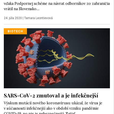
vďaka Podpornej schéme na návrat odborníkov zo zahraničia
vrátil na Slovensko....
24. júla 2020
|
Tamara Leontievová
BIOTECH
SARS-CoV-2 zmutoval a je infekčnejší
Výskum mutácií nového koronavírusu ukázal, že vírus je
v súčasnosti infekčnejší ako v období vzniku pandémie
COVID-19, no nie je nebezpečnejší. Zatiaľ....