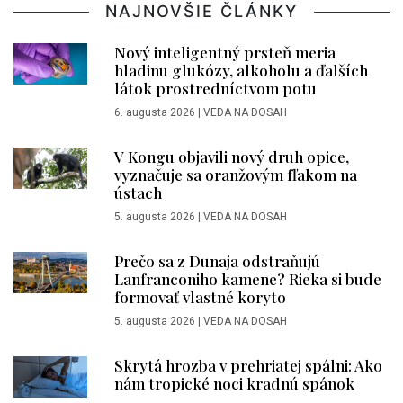
NAJNOVŠIE ČLÁNKY
Nový inteligentný prsteň meria
hladinu glukózy, alkoholu a ďalších
látok prostredníctvom potu
6. augusta 2026
|
VEDA NA DOSAH
V Kongu objavili nový druh opice,
vyznačuje sa oranžovým fľakom na
ústach
5. augusta 2026
|
VEDA NA DOSAH
Prečo sa z Dunaja odstraňujú
Lanfranconiho kamene? Rieka si bude
formovať vlastné koryto
5. augusta 2026
|
VEDA NA DOSAH
Skrytá hrozba v prehriatej spálni: Ako
nám tropické noci kradnú spánok