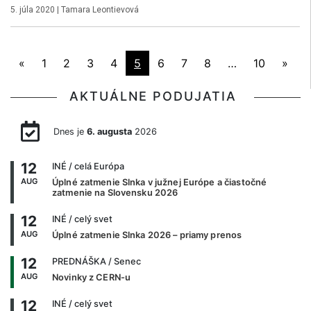
5. júla 2020
|
Tamara Leontievová
«
1
2
3
4
5
6
7
8
…
10
»
AKTUÁLNE PODUJATIA
Dnes je
6. augusta
2026
12
INÉ
/ celá Európa
AUG
Úplné zatmenie Slnka v južnej Európe a čiastočné
zatmenie na Slovensku 2026
12
INÉ
/ celý svet
AUG
Úplné zatmenie Slnka 2026 – priamy prenos
12
PREDNÁŠKA
/ Senec
AUG
Novinky z CERN-u
12
INÉ
/ celý svet