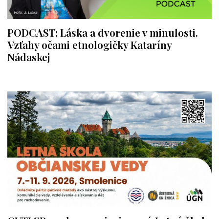
PODCAST: Láska a dvorenie v minulosti.
Vzťahy očami etnologičky Kataríny
Nádaskej