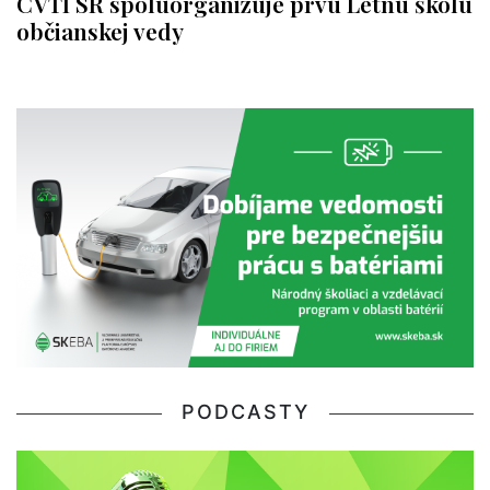
CVTI SR spoluorganizuje prvú Letnú školu
občianskej vedy
PODCASTY